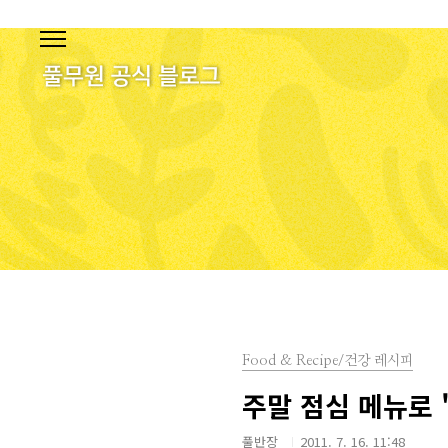
본문 바로가기
Food & Recipe/건강 레시피
주말 점심 메뉴로 '
풀반장
2011. 7. 16. 11:48