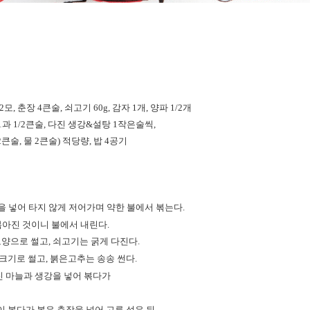
 춘장 4큰술, 쇠고기 60g, 감자 1개, 양파 1/2개
 1과 1/2큰술, 다진 생강&설탕 1작은술씩,
큰술, 물 2큰술) 적당량, 밥 4공기
 넣어 타지 않게 저어가며 약한 불에서 볶는다.
아진 것이니 불에서 내린다.
모양으로 썰고, 쇠고기는 굵게 다진다.
크기로 썰고, 붉은고추는 송송 썬다.
진 마늘과 생강을 넣어 볶다가
이 볶다가 볶은 춘장을 넣어 고루 섞은 뒤