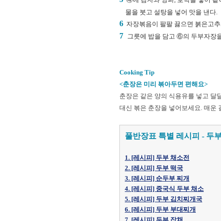
물을 붓고 설탕을 넣어 맛을 낸다.
6
자장볶음이 팔팔 끓으면 붉은고추와
7
그릇에 밥을 담고 ⑥의 두부자장을
Cooking Tip
<춘장은 미리 볶아두면 편해요>
춘장은 같은 양의 식용유를 넣고 달달
대신 볶은 춘장을 넣어보세요. 매운
풀반장표 특별 레시피 - 두부
1. [레시피] 두부 채소전
2. [레시피] 두부 떡국
3. [레시피] 순두부 찌개
4. [레시피] 중국식 두부 채소
5. [레시피] 두부 김치찌개국
6. [레시피] 두부 부대찌개
7. [레시피] 두부 잡채