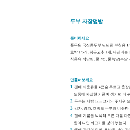
두부 자장덮밥
준비하세요
풀무원 국산콩두부 단단한 부침용 1/2모,
호박 1/5개, 붉은고추 1개, 다진마늘
식용유 적당량, 물 2컵, 물녹말(녹말 2
만들어보세요
1
팬에 식용유를 4큰술 두르고 춘장을
도중에 자잘한 거품이 생기면 다 볶
2
두부는 사방 1cm 크기의 주사위 
3
감자, 양파, 호박도 두부와 비슷한 
4
팬에 기름을 넉넉히 두른 다음 다
향이 나면 쇠고기를 넣어 볶는다.
5
④에 감자와 양파, 호박을 넣어 같