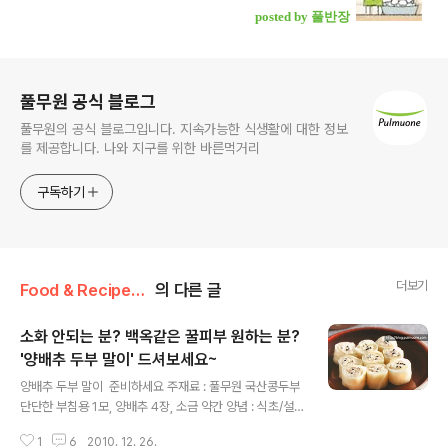
posted by 풀반장
로그 정보
풀무원 공식 블로그
풀무원의 공식 블로그입니다. 지속가능한 식생활에 대한 정보
를 제공합니다. 나와 지구를 위한 바른먹거리
구독하기
더보기
Food & Recipe/건강 레시피
의 다른 글
소화 안되는 분? 백옥같은 꿀피부 원하는 분?
'양배추 두부 말이' 드셔보세요~
글 내용
양배추 두부 말이 준비하세요 주재료 : 풀무원 국산콩두부
단단한 부침용 1모, 양배추 4장, 소금 약간 양념 : 식초/설
탕/간장 1작은술씩, 참기름/흑임자 1큰술씩, 소금 약간 만
1
6
2010. 12. 26.
들어보세요 1 양배추는 밑동의 심을 잘라낸 후 끓는 물에