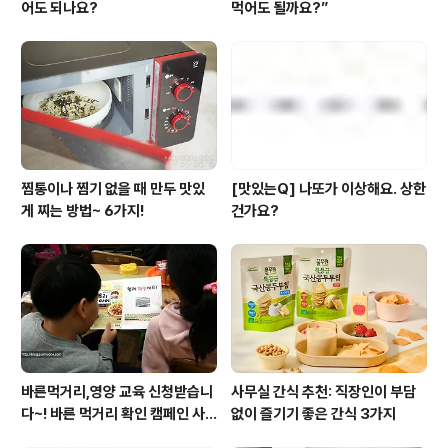
어도 되나요?
먹어도 될까요?”
찜통이나 찜기 없을 때 만두 맛있
[맛있는Q] 나또가 이상해요. 상한
게 찌는 방법~ 6가지!
건가요?
바른먹거리,영양 교육 신청받습니
사무실 간식 추천: 직장인이 부담
다~! 바른 먹거리 확인 캠페인 사
없이 즐기기 좋은 간식 3가지
이트 오픈!