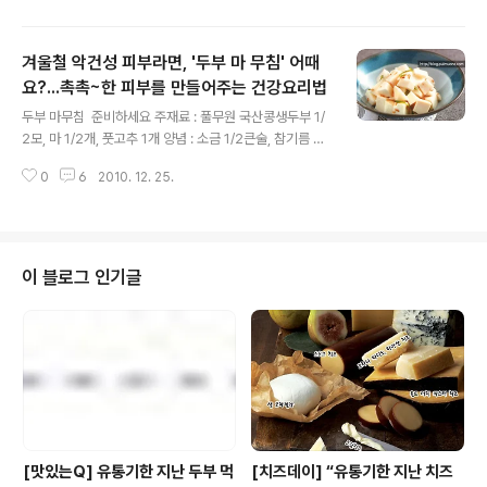
소금을 약간 넣고 데쳐 찬물에 담가 헹군 다음 물기를 뺀다.
2 두부는 곱게 다져 분량의 양념을 넣고 고루 섞는다. 3 김
겨울철 악건성 피부라면, '두부 마 무침' 어때
발에 ①의 양배추를 깔고 ②의 두부를 얹은 후 돌돌 말아
한입 크기로 썬다. 두부와 어울리는 재료 ② / 양배추 맑고
요?...촉촉~한 피부를 만들어주는 건강요리법
글 내용
깨끗한 피부를 갖고 싶다면 양배추를 자주 드세요. 양배추
두부 마무침 준비하세요 주재료 : 풀무원 국산콩생두부 1/
100g에는 44mg의 비타민C가 들어 있는데 이것은 성인
2모, 마 1/2개, 풋고추 1개 양념 : 소금 1/2큰술, 참기름 2
의 하루 필요량과 맞먹는 양이랍니다. 그 비타민C가 기미
큰술, 깨소금 1큰술 만들어보세요 1 마는 깨끗이 씻어 껍질
나 주근깨의 원인이 되는 멜라닌 색소의 생성을 억제해줘
0
6
2010. 12. 25.
을 벗긴 다음 사방 1cm 크기의 주사위 모양으로 썬다. 2
요. 양배..
두부도 마와 같은 크기로 썰고, 풋고추는 반으로 갈라 씨를
빼고 어슷하게 썬다. 3 볼에 마와 두부를 넣고 분량의 양념
을 넣어 무친다. 4 ③에 풋고추를 넣어 버무린다. 두부와 어
울리는 재료 ① / 마 두부로 미용팩을 만들 수도 있어요. 두
이 블로그 인기글
부를 물에 충분히 담가 두었다가 데쳐서 으깨고, 얼굴에 바
르면 두부의 단백질 성분이 피부에 스며들이 피부 트러블
이 해결된답니다. 마는 오래전 부터 '산에서 나는 뱀장어'
라고 할 정도로 뛰어난 자양강장 효과가 있어요. 마에..
[맛있는Q] 유통기한 지난 두부 먹
[치즈데이] “유통기한 지난 치즈