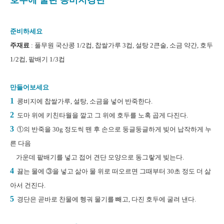
호두에 굴린 콩비지경단
준비하세요
주재료
: 풀무원 국산콩 1/2컵, 찹쌀가루 3컵, 설탕 2큰술, 소금 약간, 호두
1/2컵, 팥배기 1/3컵
만들어보세요
1
콩비지에 찹쌀가루, 설탕, 소금을 넣어 반죽한다.
2
도마 위에 키친타월을 깔고 그 위에 호두를 노혹 곱게 다진다.
3
①의 반죽을 30g 정도씩 뗀 후 손으로 둥글둥글하게 빚어 납작하게 누
른 다음
가운데 팥배기를 넣고 접어 견단 모양으로 동그랗게 빚는다.
4
끓는 물에 ③을 넣고 삶아 물 위로 떠오르면 그때부터 30초 정도 더 삶
아서 건진다.
5
경단은 곧바로 찬물에 헹궈 물기를 빼고, 다진 호두에 굴려 낸다.