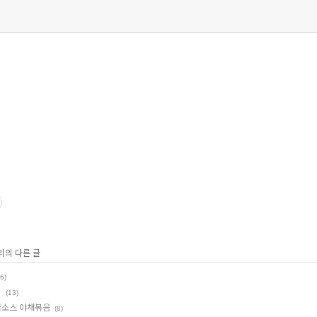
리의 다른 글
(6)
이
(13)
 굴소스 야채볶음
(8)