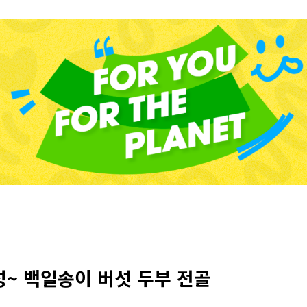
~ 백일송이 버섯 두부 전골