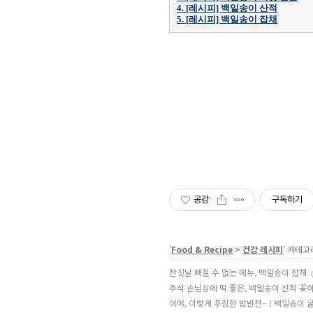
4. [레시피] 백일송이 산적
5. [레시피] 백일송이 잡채
공감
구독하기
'
Food & Recipe
>
건강 레시피
' 카테고
잔칫날 빠질 수 없는 메뉴, 백일송이 잡채
추석 손님상에 딱 좋은, 백일송이 산적 꽂
어머, 이렇게 푸짐한 밥반찬~ ! 백일송이