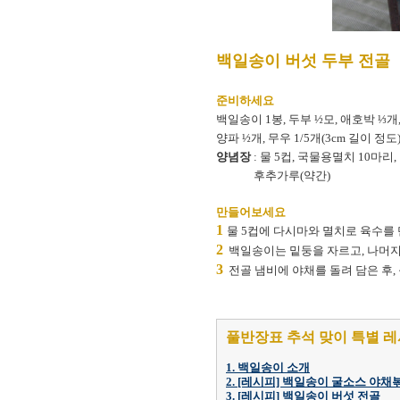
백일송이 버섯 두부 전골
준비하세요
백일송이 1봉, 두부 ½모, 애호박 ⅓개, 
양파 ½개, 무우 1/5개(3cm 길이 정도
양념장
: 물 5컵, 국물용멸치 10마리,
후추가루(약간)
만들어보세요
1
물 5컵에 다시마와 멸치로 육수를
2
백일송이는 밑둥을 자르고, 나머지 
3
전골 냄비에 야채를 돌려 담은 후,
풀반장표 추석 맞이 특별 레
1. 백일송이 소개
2. [레시피] 백일송이 굴소스 야채
3. [레시피] 백일송이 버섯 전골