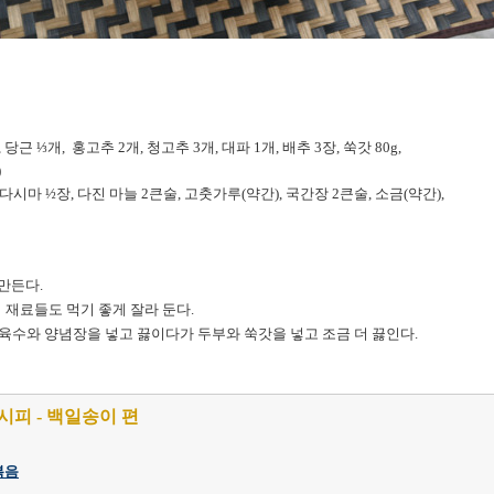
당근 ⅓개, 홍고추 2개, 청고추 3개, 대파 1개, 배추 3장, 쑥갓 80g,
)
 다시마 ½장, 다진 마늘 2큰술, 고춧가루(약간), 국간장 2큰술, 소금(약간),
 만든다
.
재료들도 먹기 좋게 잘라 둔다.
 육수와 양념장을 넣고 끓이다가 두부와 쑥갓을 넣고 조금 더 끓인다.
시피 - 백일송이 편
볶음