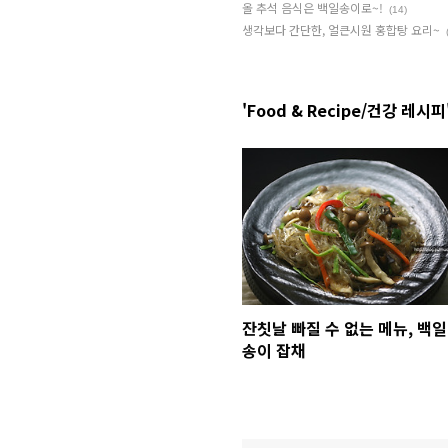
올 추석 음식은 백일송이로~!
(14)
생각보다 간단한, 얼큰시원 홍합탕 요리~
'Food & Recipe/건강 레시피
잔칫날 빠질 수 없는 메뉴, 백일
송이 잡채