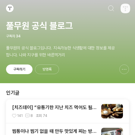
검색하기
티스토리
풀무원 공식 블로그
구독자
34
풀무원의 공식 블로그입니다. 지속가능한 식생활에 대한 정보를 제공
합니다. 나와 지구를 위한 바른먹거리
구독하기
방명록
신고하기 레이어
열기
인기글
[치즈데이] “유통기한 지난 치즈 먹어도 될까
요?”
141
8
조회
74
찜통이나 찜기 없을 때 만두 맛있게 찌는 방법