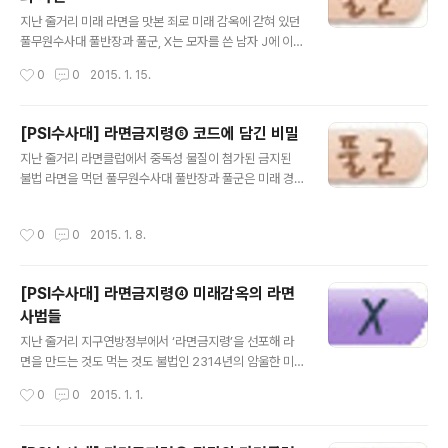
금은 낯선 모습을 많이 보여드리게 됐는데요. 이번 후기를
글 내용
통해 풀사이 가족분들의 궁금증을 풀어드리려고 합니다.
지난 줄거리 미래 라면을 맛본 죄로 미래 감옥에 갇혀 있던
'라면금지령' 기획부터 미래라면의 비밀까지!! 수사대의 수
풀무원수사대 풀반장과 풀군, X는 모자를 쓴 남자 J에 이끌
사일지를 수사할 수 있는 기회! 우선 그 첫번째! 미래라면부
려 감옥을 탈출하게 된다. 8대조 할아버지인 조박사의 유
작성시간
0
0
2015. 1. 15.
터 시작합니다. . . . 미래라면 어떻게 만들었나요? 미래의
언에 따라 수사대를 구출했다는 J에게 300년 전 조박사가
라면클럽에서 막 만들었을..
남긴 QR코드를 건네받는 수사대! QR코드를 스캔하자 뜻
을 알 수 없는 한문 문장이 떠오르는데...! [지난 에피소드
[PSI수사대] 라면금지령⑤ 코드에 담긴 비밀
보러가기] “수수께끼는 풀렸어!” 풀반장의 외침에 스마트
글 내용
지난 줄거리 라면클럽에서 중독성 물질이 첨가된 금지된
폰 화면에 떠오른 한문 문장을 들여다보던 세 사람은 깜짝
불법 라면을 먹던 풀무원수사대 풀반장과 풀군은 미래 경
놀라 그를 쳐다봤다. “반장님, 수수께끼가 풀렸다니.. 이 한
찰견에게 쫓겨 체포된다. 라면 사범으로 미래 감옥에 갇힌
문 문장들이 무엇을 뜻하는지 아시겠단 말씀인가요?” “간
수사대는 불법 라면의 중독성에 괴로워하는 사람들을 목격
단해요. 이건 레시피...” “네? 레시피요?!” 풀반장과 풀군의
작성시간
0
0
2015. 1. 8.
하게 되고, 절망적인 심정 속에 즉결재판소로 끌려가고 있
대화에 X가 흥분한 목소리로 잽싸게 끼어들었다. “앗! 관계
었는데....! [지난 에피소드 보러가기] 뚜벅 뚜벅 쓰러진 경
자가 모..
찰들 옆으로 발 하나가 나타났다. 모자를 깊이 눌러써서 얼
[PSI수사대] 라면금지령④ 미래감옥의 라면
굴을 알아볼 순 없었지만 풀무원수사대를 구하러 온 남자
사범들
임에는 확실했다. 모자를 쓴 남자는 세 사람을 향해 손짓을
글 내용
보내더니 이내 성큼성큼 앞으로 걸어가 버렸다. X와 수사
지난 줄거리 지구연방정부에서 ‘라면금지령’을 선포해 라
대는 서로의 얼굴을 쳐다봤다. 짧은 순간 무언의 눈빛이 오
면을 만드는 것도 먹는 것도 불법인 2314년의 암울한 미
갔다. “어떡할까요?” “일단, 따라가 봅시다!” 풀반장도 고
래 도시! 하지만 풀무원수사대 풀반장과 풀군은 X(엑스)를
작성시간
0
0
2015. 1. 1.
개를 세차게 끄덕였다. . . ...
따라 라면 마피아들이 불법 라면을 유통하고 있다는 광란
의 미래 라면 클럽에 비밀스럽게 입장하게 되고, 그곳에서
문제의 금지된 중독성 라면을 한 젓가락 먹어보고 깜짝 놀