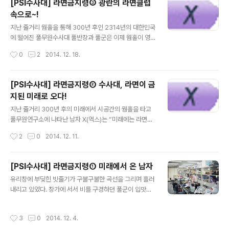
[PSI수사대] 라면금지령③ 광란의 라면클럽
라는데....! [지난 에피소드 보러가기] 뚜앙- 뚜앙 - 뚜앙-
속으로~!
뚜앙 갑작스런 경보음에 수사대는 젓가락을 놓고 자리에서
글 내용
일어났다. “뭐죠? 이 소리는? 불이라도 난 건가요?” X의
지난 줄거리 웜홀을 통해 300년 후인 2314년의 대한민국
얼굴에 당황한 기색이 떠올랐다. “라면단속반이 떴습니
에 떨어진 풀무원수사대 풀반장과 풀군은 이제 웜홀이 영
다.” “헉! 그럼 우린 어떻게 되는 거죠?” “이러고 있을 새가
원히 닫혔음을 알게 된다! 뒤따라온 X(엑스)는 100년 전에
작성시간
0
2
2014. 12. 18.
없어요. 어서 다시 자리에 앉아요!” “아니, 왜 앉아요? 도망
등장한 다국적 라면 회사의 불법 첨가물 라면이 라면 중독
을 가야죠!”..
과 함께 각종 소요사태, 범죄, 사회문제를 일으키면서 지구
연방정부에서 ‘라면금지령’을 선포하게 되었다는 비극적인
[PSI수사대] 라면금지령② 수사대, 라면이 금
미래 역사를 들려주는데.....! [지난 에피소드 보러가기] 풀
지된 미래로 오다!
반장이 2314년 미래도시 한복판을 떠다니는 ‘라면금지’
글 내용
홀로그램에서 눈을 떼지 않은 채 물었다. “라면이 금지됐다
지난 줄거리 300년 후의 미래에서 시공간의 웜홀을 타고
면서 어떻게 라면을 먹을 수 있는 거죠?” X가 멈췄던 걸음
풀무원연구소에 나타난 남자 X(엑스)는 “미래에는 라면이
을 다시 떼며 말했다. “사람들이 욕망하는 것은 쉽게 사라
금지된다”는 충격적인 사실을 전한다. 자초지종을 듣기도
작성시간
2
0
2014. 12. 11.
지지 않는 법입니다. 그것이 중독성이 있는 것이라면 더더
전에 실수로 웜홀 속으로 빨려 들어간 풀무원수사대 풀반
욱...“ “라면 생..
장과 풀군! 그들을 구하기 위해 X는 어쩔 수 없이 웜홀로 다
시 뛰어드는데.....! [지난 에피소드 보러가기] ‘여기가 어디
[PSI수사대] 라면금지령① 미래에서 온 남자
지?’ 풀군이 눈을 떴다. 하얀 천장, 하얀 벽, … 옆을 돌아보
글 내용
유리창에 부딪힌 빗줄기가 구불구불한 곡선을 그리며 흘러
니 풀반장이 몽롱한 눈빛으로 주변을 두리번거리고 있다.
내리고 있었다. 창가에 서서 비를 구경하던 풀군이 입맛을
“반장님!” “풀군! 왜 그 구멍을 건드려 갖고! 우리가 빨려
다셨다. “반장님, 이렇게 겨울비가 추적추적 내리면 뭐가
들어와 버렸잖아요.“ 풀반장의 질책에 그제서야 풀군은 주
생각나십니까?” “글쎄요..., 우리가 우산을 안 들고 왔다는
변을 둘러봤다. “그런데 여긴 어디죠?” 사방이 온통 새하얀
작성시간
3
0
2014. 12. 4.
거?” 풀반장은 스마트폰으로 뉴스를 검색하며 건성으로 대
정육면체의 방이었다. 창문도, 문도 없는. 그때였다. 수사대