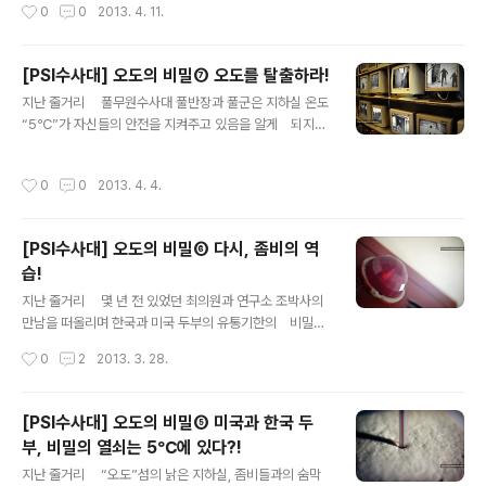
작성시간
0
0
2013. 4. 11.
안보이게 된 뒤에야 시선을 풀군에게로 옮겼다.그 곳에는
헬기 도착 지점까지 이어지는 세 구역의 온도를 “5℃”로
헬기로부터 뿜어져 나온..
맞추고, 환풍구에 몸을 던지는 두 사람. 하지만 풀군의 실수
로 단 1군데, F5 구역의 온도는 “5℃”에 맞춰지지 않았
[PSI수사대] 오도의 비밀⑦ 오도를 탈출하라!
고 이를 모르는 수사대는 좀비들이 기다리고 있는 F5를
글 내용
지난 줄거리 풀무원수사대 풀반장과 풀군은 지하실 온도
향해 전진하는데.....! [지난 에피소드 보러가기]우당탕!
“5℃”가 자신들의 안전을 지켜주고 있음을 알게 되지만
좀비들을 피해 컨트롤 룸 한 쪽 벽에 있는환풍구로 몸을 던
섬 전체의 온도 상승으로 좀비가 증식하기 시작, 지하실로
진 수사대의 몸은 먼지로 가득했지만지금은 먼지를 신경
수 십 마리의 좀비들이 밀어닥친다. 지하실 탈출을 시도
쓸 만큼 안심할 만한 상황이 아니었다.수사대가 사라진 환
작성시간
0
0
2013. 4. 4.
하던 풀무원수사대는 구석방에서 새어 나오는 “오도”라는
풍구를 향해 손을 뻗고 있는 수많은 좀비들의 움직임은여
소리를 듣고 그 앞에 멈춰 서는데…! [지난 에피소드 보
전..
러가기]밀려드는 좀비들을 피해 탈출을 시도하던 중 마주
[PSI수사대] 오도의 비밀⑥ 다시, 좀비의 역
한 문 하나.문틈으로 새어 나오는 불빛,그리고 누군가의 목
습!
소리…!!잡음이 섞여 있었고복도를 울리는 좀비들의 신음
글 내용
소리에 묻혀 잘 들리진 않았지만똑똑히 알아들을 수 있었
지난 줄거리 몇 년 전 있었던 최의원과 연구소 조박사의
던 한 마디는…., 5℃였다.치...치이이이이이악.... 오..오...
만남을 떠올리며 한국과 미국 두부의 유통기한의 비밀이
도... 치이... 치이이이이이... “반장님! 저 소리 들..
“5℃”라는 냉장 유통 온도 차이에 있음을 깨닫게 된 풀무
작성시간
0
2
2013. 3. 28.
원수사대 풀반장과 풀군. 그 순간 좀비로부터 자신들을
보호해주던 지하실의 온도가 “5℃”를 넘어 위로 올라가고
있음을 느끼고 당황하게 되는데…! [지난 에피소드 보
[PSI수사대] 오도의 비밀⑤ 미국과 한국 두
러가기]풀반장과 풀군의 시선이 멈춘 곳,연구실 한쪽 벽을
부, 비밀의 열쇠는 5℃에 있다?!
가득 메운 온도계가 일제히 꿈틀거리고 있었다.온도는 느
글 내용
린 속도로 오르고 있었지만 두 사람이 굳어버리기에는 부
지난 줄거리 “오도”섬의 낡은 지하실, 좀비들과의 숨막