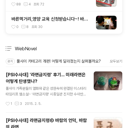
~ 6가지!
88
4
조회
72
바른먹거리,영양 교육 신청받습니다~! 바른
먹거리 확인 캠페인 사이트 오픈!
0
8
조회
30
WebNovel
분류 전체보기
주요 글 목록
풀사이 카테고리 개편! 어떻게 달라졌는지 살펴볼까요?
모두보기
공지
[PSI수사대] '라면금지령' 후기... 미래라면은
어떻게 탄생했나?
글 내용
풀사이 가족분들의 열화와 같은 성원속에 완결된 미스터리
타임리프 웹소설~ '라면금지령' 시종일관 진지한 수사반장
'풀반장'과 까불이 행동대장 '풀군'의 퐌타스틱(!)한 조화!
작성시간
1
3
2015. 2. 5.
이전까지는 소소한 활동을 펼쳐오던 PSI 수사대가 '오도의
비밀'을 통해 본격적 활동을 시작하더니만 '비만바이러
스'로 인류를 구하고 이젠 '라면금지령'으로 미래까지 바꿨
[PSI수사대] 라면금지령⑥ 바람의 언덕, 바람
답니다~. ㅎㅎ 수사대가 활약하던 장소가 미래이다보니 조
의 라면