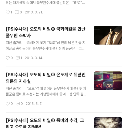
족함이 없었다.숨 쉬는 법마저 잊어버린 듯한 둘. 머릿속
히는 대치상황 속에서 풀무원수사대 풀반장은 “5℃”에
에는 오로지 한 가지 생각만 떠올랐다. 지하실의 안전을
얽힌 비밀스러운 과거를 풀군에게 털어놓는다. 몇 년 전, 미
작성시간
1
0
2013. 3. 21.
지켜주던 5℃가 깨지고 있다!!“바…반…반장님?! 제가 지
국 한인주부들에게 ‘두부’에 대한 조사를 의뢰받은 최의
금 잘못 ..
원은 연구소의 조박사를 국회의원실 비밀장소로 불러냈는
데.......! [지난 에피소드 보러가기]여의도 국회의사당, 비
[PSI수사대] 오도의 비밀④ 국회의원을 만난
밀장소. 최의원과 조박사, 두 사람 모두 눈도 깜빡이지 않은
풀무원 조박사
채 책상 위를 노려보고 있었다. 책상 위에는 미국에서 판
글 내용
매중인 풀무원 두부가 온도계가 꽂힌 채 새침하게 놓여있
지난 줄거리 좀비에게 쫓겨 “오도”섬 안의 낡은 건물 지
었다. 최의원은 두부를 내려다보며 초조한 듯 손마디를 꺾
하실로 숨어들어간 풀무원수사대 풀반장과 풀군은 그곳
었다. 문득 책상 건너편 조박사의 얼굴을 훔쳐봤다. 여전히
을 뒤덮고 있는 수많은 온도계와 함께 “김박사”라고 적힌
작성시간
0
1
2013. 3. 14.
미소 띤 얼굴. “그러니까, 이 두부가 5℃인 것과..
낡은 가운을 발견한다. 그제서야 풀반장은 “5℃”에 얽힌
비밀스러운 과거를 털어놓는데.....! [지난 에피소드 보러
가기]풀군은 풀반장의 옆모습을 뚫어져라 쳐다봤다. 이 반
[PSI수사대] 오도의 비밀③ 온도계로 뒤덮인
장, 뭔가 알고 있었던 건가. “.......몇 년 전, 한 국회의원 사
의문의 지하실
무실에서 비밀리에 연락을 취해왔어요. 그날도 5℃
글 내용
가 문제였죠.....“ .... 여의도 국회의사당 내부. 해사한 얼
지난 줄거리 “오도”섬에 떨어진 풀무원수사대 풀반장과
굴의 보좌관은 자리에 앉은 채 시계를 흘낏 건너다봤다. 5
풀군은 좀비로 추정되는 괴생명체에게 쫓겨 섬 안쪽 깊숙
분전. 어쩌면, 나타나지 않을지도 몰라.... 라고 말하던 최의
한 곳에 자리잡은 낡은 건물 지하로 들어선다. 지하실 문에
작성시간
0
0
2013. 3. 7.
원의 목소리가 떠..
달린 온도조절장치를 미스터리한 수첩에 적힌 대로 5℃
에 맞춘 순간, 비밀의 문이 열리는데....! [지난 에피소드
보러가기]한동안 두 사람은 말이 없었다. 방금 전까지 귓가
[PSI수사대] 오도의 비밀② 좀비의 추격, 그
에 울리던 터질 듯한 심장 소리, 괴물들의 울음소리가 무색
리고 오도를 지켜라!