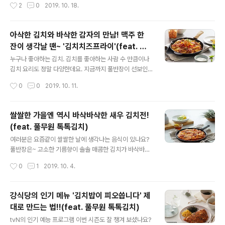
작성시간
2
0
2019. 10. 18.
스냐구요? 놉! 덜 익히는 건 같지만 회오리 공법(?)으로 만
플을 뜻하는 '사파롯(Sapparot)'을 합치면~~~!! 두둥!
들어 맛도 비주얼..
'파인애플 볶음밥'이 되겠네요. 실제로 태국 여행을 다녀오
신 분 중에는 현지에서 먹은 파인애플 볶음밥을 잊지 못해
아삭한 김치와 바삭한 감자의 만남! 맥주 한
따라 만들어본 분들도 계실 텐데요. 손이 참 많이 가고 복잡
잔이 생각날 땐~ '김치치즈프라이'(feat. 풀
하다는 후문! 모든 볶음밥류의 요리가 그러하듯 파인애플
글 내용
무원 톡톡김치)
볶음밥의 근본 역시 볶음밥이므로 볶음밥을 잘 만드는 것
누구나 좋아하는 김치. 김치를 좋아하는 사람 수 만큼이나
이 포.인.트! 오호라! 그렇다면 답은 나왔네요. 풀무원에서
김치 요리도 정말 다양한데요. 지금까지 풀반장이 선보인
최근 출시된 '황금밥알 볶음밥'이죠! 고슬고슬한 밥알에 불
요리가 김치밥, 김치전같이 익숙하면서도 한국적인 요리였
작성시간
0
0
2019. 10. 11.
향까지 입혀 전문점급 맛이 살아있는 이 제품 하나면 파인
다면 오늘은 이국적 느낌을 살려 퓨전요리를 만들어볼까
애플 ..
하는데요. 맥주 안주로도 딱인 김치 치즈 프라이를 지금 공
개합니다! 풀무원 '톡톡김치'로 만든 치즈 올린 김치프라이
쌀쌀한 가을엔 역시 바삭바삭한 새우 김치전!
. . . 준비하세요 풀무원 톡톡 썰은김치 400g 1봉지, 냉동
(feat. 풀무원 톡톡김치)
감자 300g, 베이컨 5줄, 다진 돼지고기 1컵, 양파 1/4개,
글 내용
파프리카 1/2개, 토마토 1/2개, 모짜렐라치즈, 굴소스, 후
여러분은 요즘같이 쌀쌀한 날에 생각나는 음식이 있나요?
추, 핫소스, 사워크림, 할라피뇨 . . . 1. 파프리카는 잘게 썰
풀반장은~ 고소한 기름향이 솔솔 매콤한 김치가 바삭바삭
어요. 2. 오늘의 주인공 등장!! 3. 톡톡김치를 씻어서 잘게
~! 김치전이 생각나요. 김치전 맛의 포인트는 누가 뭐래도
작성시간
0
1
2019. 10. 4.
썰어요. 4. 치즈도 슬라이스해요. 5. 다진 고..
좋은 김치를 사용하는 것! 후후... 그렇다면 풀반장이 자신
있게 추천해드릴 수 있겠는걸요? 바로 풀무원 가 그 주인공
인데요. '씨앗유산균'이 풍부해 입안에서 톡톡 터지는 시원
강식당의 인기 메뉴 '김치밥이 피오씁니다' 제
함과 아삭함이 특징인 톡톡김치~. 김치전 속에 숨겨도 그
대로 만드는 법!!(feat. 풀무원 톡톡김치)
맛이 살아있으니 김치전의 맛을 더욱 업업! 풀무원 가 있어
글 내용
더욱 맛있는 풀반장표 김치전! 지금부터 요리 시~~작!! 풀
tvN의 인기 예능 프로그램 이번 시즌도 잘 챙겨 보셨나요?