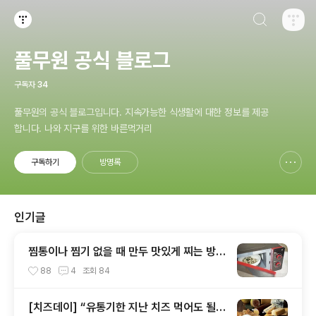
검색하기
티스토리
풀무원 공식 블로그
구독자
34
풀무원의 공식 블로그입니다. 지속가능한 식생활에 대한 정보를 제공
합니다. 나와 지구를 위한 바른먹거리
구독하기
방명록
신고하기 레이어
열기
인기글
찜통이나 찜기 없을 때 만두 맛있게 찌는 방법
~ 6가지!
88
4
조회
84
[치즈데이] “유통기한 지난 치즈 먹어도 될까