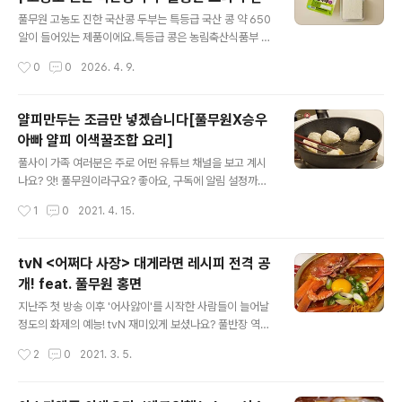
한 입맛을 고려하여 다양한 또띠아 제품을 선보이고 있는
글 내용
데요. 각 제품의 특징과 칼로리, 크기를 비교해 보시고 나에
풀무원 고농도 진한 국산콩 두부는 특등급 국산 콩 약 650
게 맞는 풀무원 또띠아를 선택해 보세요. 통밀 또띠아우유
알이 들어있는 제품이에요.특등급 콩은 농림축산식품부 농
또띠아순두부 또띠아 특징통곡물로 만들어 고소한 또띠아
산물 검사기준 고시 농산물의 품위 검사규격 상 특등급이
작성시간
0
0
2026. 4. 9.
반죽에 우유를 더해 부드럽고 고소한 또띠아풀무원 순두부
확인된 콩이에요.고농도 진한 국산콩 두부는 부침용과 찌
를 16% 함유해 담백한 또띠아1장 사이..
개용은 물론 멘보샤 등 다양한 요리에 두루 활용하기 좋아
요. 풀무원 고농도 진한 국산콩 두부는 어떤 특징을 가지고
얄피만두는 조금만 넣겠습니다[풀무원X승우
있나요?풀무원 고농도 진한 국산콩 두부는특등급 국산 콩
아빠 얄피 이색꿀조합 요리]
약 650알 분량의 콩물로 만들어져더욱 고소하게 즐길 수
글 내용
있어요.식감이 탱글하면서도 잘 부서지지 않아다양한 요리
풀사이 가족 여러분은 주로 어떤 유튜브 채널을 보고 계시
에 활용할 수 있어요.아래 링크에서 더 많은 고농도 두부 라
나요? 앗! 풀무원이라구요? 좋아요, 구독에 알림 설정까지
인업도 만나보실 수 있어요.풀무원, ‘농도’로 두부의 기준
해주셨다구요? 오옷! 이렇게 감사한 일이 있을 수가! 그 감
작성시간
1
0
2021. 4. 15.
바꾼다…30% 더 진한 ‘고농도 진한 두부’ 출시 고농도 진
사한 마음을 담아 링크 한번 슬쩍...(수줍) [풀무원 공식 유
한 두부에 포함된 특등급 콩은 무..
튜브 보러가기] 풀반장이 유튜브 채널 이야기를 꺼낸 이유
는 풀무원 공식 유튜브를 소개하기 위함이 아니라..(흠흠)
tvN <어쩌다 사장> 대게라면 레시피 전격 공
구독자 140만의 대세 요리유튜버 '승우아빠'님과 풀무원
개! feat. 풀무원 홍면
의 콜라보 소식을 전하기 위해서인데요. [승우아빠님의 요
글 내용
리채널 보러가기] 수많은 레시피 영상을 보며 따라 만들기
지난주 첫 방송 이후 '어사앓이'를 시작한 사람들이 늘어날
에 나서보지만 풀반장을 비롯한 많은 이들이 "왜 나는 안되
정도의 화제의 예능! tvN 재미있게 보셨나요? 풀반장 역시
는가..." 라며 똥손엔딩에 좌절 후 결국 보는 것으로 만족하
'이번주도 본.방.사.수'를 외치며 매주 목요일만 목빠지게
작성시간
2
0
2021. 3. 5.
곤 하는데요. 진짜 쉽고 누구나 따라할 수 있는 친근한 레시
기다리고 있는 중인데요. (목요일이라 목빠지게 기다림 꺄
피를 소개해주시는 ..
르르~ @.@) 본방사수를 위해선 반드시 준비해야 하는 것
이 하나 있죠? 바로 풀무원 '홍면' 도저히 물을 올리지 않고