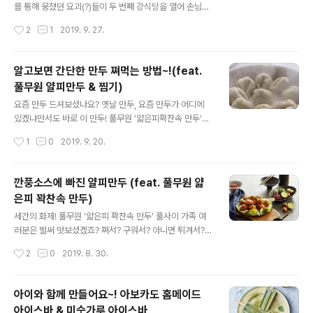
무원 '톡톡김치'로 만든 바삭바삭 새우 김치전 . . . 준비하세
를 통해 뭉쳤던 요괴(?)들이 두 번째 강식당을 열어 손님맞
요 풀무원 톡톡 포기김치 1/2포기, 애호박 1/4개, 양파 ½
이를 했는데요. 첫 번째 시즌을 통해 '강호동까스'가 인기를
작성시간
2
1
2019. 9. 27.
개, 새우, 부침가루 1 ½컵, 튀김가루 ½컵, 물 1 ½컵, 고춧
끌었다면 이번 시즌의 주인공은 '김치밥'입니다. 블락비의
가..
피오(with 백종원)가 만든 메뉴답게 풀네임은 본인의 이름
이 들어간 '김치밥이 피오씁니다!!' 따라하기 여려웠던 돈까
알고보면 간단한 만두 쪄먹는 방법~!(feat.
스에 비해 훨씬 친숙한 메뉴인 덕에 강식당이 방영되는 내
풀무원 얄피만두 & 찜기)
내 SNS에서는 김치밥 레시피와 인증샷이 마구마구 올라
글 내용
왔었는데요. 혹시 아직 김치밥의 존재를 모르시는 분들을
요즘 만두 드셔보셨나요? 옛날 만두, 요즘 만두가 어디에
위해 풀무원 페이스북과 인스타그램을 통해 소개드렸던 풀
있겠냐만서도 바로 이 만두! 풀무원 '얇은피꽉찬속 만두'를
무원표 '김치밥' 레시피를 준비했답니다. 입안에서 톡톡 터
만나보시면 '아~ 다르구나.' 라는 생각을 하실 거예요. 속이
작성시간
1
0
2019. 9. 20.
지는 아삭함과 시원함이 살아있는 풀무원 '톡톡김치'와 함
비칠 정도로 얇은피에 터질 것만 같은 꽉찬속까지. 덕분에
께한 더욱 맛있는 김치밥을..
찜기에 쪄도 프라이팬에 구워도 에어프라이어에 튀겨먹어
도 다 맛있다고 자부할 수 있을 정도! 응? 프라이팬이나 에
깐풍소스에 빠진 얄피만두 (feat. 풀무원 얇
프는 많이 써보셨겠지만 찜기는 왠지 쓰기 어려울 것만 같
은피 꽉찬속 만두)
은 느낌이 들죠. 그래서 준비한 풀반장의 레시피는 피는 촉
글 내용
촉~하고 속은 뜨끈~하게 얇은피꽉찬속 만두를 쪄먹는 방
세간의 화제! 풀무원 '얇은피 꽉찬속 만두' 풀사이 가족 여
법인데요. 알고보면 간단한 만두 쪄먹는 팁! 지금부터 시작
러분은 벌써 맛보셨겠죠? 쪄서? 구워서? 아니면 튀겨서?
합니다. 풀무원 '얇은피꽉찬속 고기만두'로 만든 촉촉한 찐
어떻게 먹어도 다 맛있는 얄피만두! 조금 더 새롭고 특별함
작성시간
2
0
2019. 8. 30.
만두 . . . 준비하세요 풀무원 얇은피꽉찬속 고기만두 1봉지,
을 찾으신다면 풀반장이 준비한 이 레시피를 주목해주세
어린잎, 유자소스 재..
요! 남녀노소 좋아하는 깐풍소스를 활용해 깐풍만두를 만
들어 볼 예정이거든요~. 평소 어렵게만 생각했던 깐풍소스
아이와 함께 만들어요~! 아보카도 홈메이드
도 풀반장과 함께라면 이보다 더 쉬울 수 없고~ 거기에 얄
아이스바 & 미숫가루 아이스바