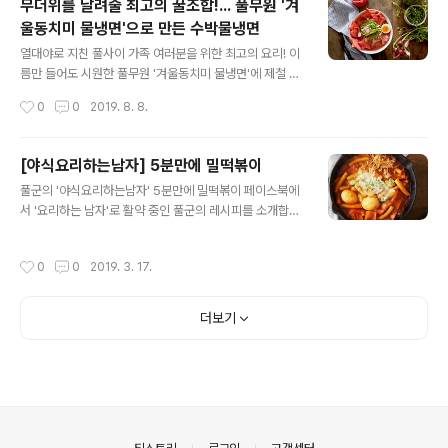
무더위를 날려줄 최고의 꿀조합!... 풀무원 '겨
을 듣는 순간 떠오르는 바로 그 메뉴 맞아요. '비빔냉면이
울동치미 물냉면'으로 만든 수박물냉면
죠' 그중에서도 풀무원 '숙성함흥 비빔냉면'은 태양초 비빔
글 내용
장에 고소한 참기름 소스, 아삭한 초절임무까지 곁들인~
열대야로 지친 풀사이 가족 여러분을 위한 최고의 요리! 이
그야말로 집에서 먹는 냉면 끝판왕이라고 할 수 있는데요.
름만 들어도 시원한 풀무원 '겨울동치미 물냉면'에 제철 수
여기에 최근 핫핫! 그 자체인 풀무원 '얇은피 꽉찬속 만
박을 넣어 만든 수박물냉면이 그 주인공인데요. '겨울동치
작성시간
0
0
2019. 8. 8.
두'까지 곁들이면? 캬! 무더위? 그게 뭐임? 불쾌지수? 그게
미 물냉면'에 들어있는 제주산 겨울무와 새콤한 무청으로
뭐임? ..
만든 동치미 육수에 수분이 풍부한 수박이 함께하니 맛은
물론 열대야를 이겨내기에도 이만한 요리가 없을 정도!! 여
[야식요리하는남자] 5분만에 밀떡볶이
름의 한복판, 너무도 무더운 시기를 맞아 풀사이 가족 여러
글 내용
풀군의 '야식요리하는남자' 5분만에 밀떡볶이 페이스북에
분께 시원함을 더~ 전해드리고자 이번 레시피는~~~ 사
서 '요리하는 남자'로 활약 중인 풀군의 레시피를 소개합니
진?! 후후 노노~ 생동감 넘치는 움짤로 갑니다~!! 고고! 풀
다. 다소 투박한 남자의 요리이지만 풀군만의 톡톡 튀는 노
무원 '겨울동치미 물냉면'으로 만든 수박 물냉면 . . . 준비하
하우와 센스는 발군! 아직 쌀쌀한 봄밤에 어울리는 뜨끈뜨
세요. 풀무원 겨울동치미물냉면 1봉지, 수박 1/3통, 오이,
작성시간
0
0
2019. 3. 17.
끈 야식 요리에 도전해봤습니다. 준비하세요 풀무원 말랑
래디시, 무순, 풀무원 반숙계란 촉촉란 . . . 만들어 보세요.
말랑_밀떡볶이[http://bit.ly/2VONWTB] 1봉지, 사각어
보는 것..
묵 1봉지, 풀무원 국산콩 콩나물 1봉지, 촉촉란 1팩(2알),
더보기
피자치즈 1컵, 대파 1대, 양파 1개만들어보세요 1. 대파는
어슷썰고 양파는 도톰하게 썰어요. 2. 사각어묵을 3x4cm
크기로 썰어요. 3. 풀무원 말랑말랑 밀떡볶이 떡을 꺼내 물
에 헹군 뒤 건져요. 4. 끓는 물에 콩나물을 넣고 뚜껑을 덮
은 후 한소끔 끓으면 콩나물을 건져내 찬물에 헹궈요. 5...
의안내