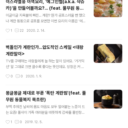
이스라엘풍 이색요리, '에그인헬(a.k.a. 샥슈
서는 배길 수 없게 만드는 시선강탈급 가맥코너의 주력 메
카)'을 만들어볼까요?... (feat. 풀무원 동물
뉴! '대게라면'을 탄생시킨 라면이기 때문인데요. 홍면에 대
글 내용
복지 유정란)
한 이야기는 잠시 후 자세히 더 알아보기로 하고 지금은 모
이글이글 지옥불에 빠진... 계란? 뭔가 공포스러울 뻔 했으
두가 궁금한 '대게라면' 레시피를 배우러 가볼까요? 두둥
나 계란 동동으로 공포를 모면한 이번 요리의 이름은 '에그
대게가 인사 중이다. 마치 을 같이 보자고 말하는 것 같은
인헬(Egg in Hell)'인데요. 토마스를 베이스로 한 새빨간
작성시간
1
22
2020. 2. 14.
데. 한번 만들어 볼까나?! 다시 말하지만 이건 tvN 속 가맥
소스에 계란이 얹어진 생김새가 마치 지옥불에 빠진 계란
코너 '대게..
을 연상시킨다고 해서 붙여진 이름이라고 해요. 하지만 알
고보면 이것 역시 별명이구요. '샥슈카'로 불리는 이스라엘
벽돌인가 계란인가...압도적인 스케일 <대왕
에서 즐겨먹는 대표적인 브런치 메뉴라는 사실! 설명을 듣
계란말이>
고나니 동동 떠있는 계란은 아침 메뉴와 잘 어울리는 재료
글 내용
로, 지옥불을 연상시키는 붉은 국물은 잘 익은 스튜로 보이
TV를 구매하는 사람들에게 늘 하는 말이 있어요. '거거익
지 않나요? 후후~ 이름만큼이나 맛도 흥미로운 '에그인헬
선' 말 그대로 크면 클수록 좋다는 뜻인데요. 당장은 커 보
a.k.a. 샥슈카' 풀반장과 함께 만들어 보실래요? 풀무원 '동
일지라도 하루이틀이면 적응 완료. 결국 '아, 그때 더 큰걸
작성시간
0
0
2020. 1. 9.
물복지 유정란'으로 만든에그인헬(Egg In Hell) - a.k.a.
샀어야 해..'라는 후회가 남기 때문이죠. 풀반장은요. 크면
샥..
클수록 좋은게 한 가지 더 있다고 생각해요. 바로 '계.란.말.
이' 계란물을 계속 부어가며 만들다보면 끝없이 커지는 바
몽글몽글 제대로 부푼 '폭탄 계란찜'(feat. 풀
로 그 계란말이인데요. 대체 얼마나 커질 수 있을지에 대해
무원 동물복지 목초란)
늘 궁금했거든요. 혹시 풀반장과 같은 궁금증을 갖고 계신
글 내용
분 있으면 손? 후후... 많은 분들이 손을 들어주신 만큼
부쩍 추워진 날씨에 몸도 마음도 모두 얼어붙는 느낌이 드
(믱?) 풀반장이 직접! 대왕계란말이 만들기에 도전합니다!
는 요즘! 풀사이 가족 여러분을 따뜻하게 감싸줄 풀반장의
요령만 알면 누구나 시도할 수 있으니 우리 풀사이 가족 여
레시피는 바로 '폭탄 계란찜'입니다. 평범한 계란찜과는 달
작성시간
1
0
2019. 12. 5.
러분도 같이 해보는 걸로~! 풀무원 '목초(木醋)를 먹고 자
리 폭탄처럼 부풀어 올라 그릇을 넘어 하늘까지 닿을 듯한