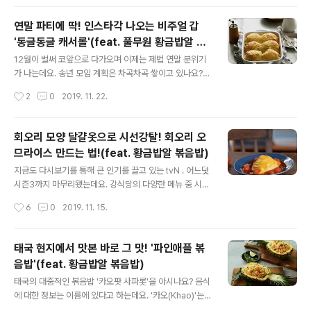
란 건..
모습이 포인트인 계란찜인데요. 방송에서도 자주 소개되는
레시피인 만큼 쉽게 따라할 수 있을 것만 같지만 막상 해보
연말 파티에 딱! 인스타각 나오는 비주얼 갑
면 폭탄처럼 부풀어 오르기는 커녕 바람 한 점 없는 호수마
'동글동글 캐서롤'(feat. 풀무원 황금밥알 볶
냥 잔잔함을 뽐내곤 하는데요. 그렇지만 이젠 걱정하지 마
글 내용
음밥)
시길! 풀반장과 함께라면, 그리고 풀무원 '동물복지 목초
12월이 벌써 코앞으로 다가오며 이제는 제법 연말 분위기
란'과 함께라면 여러분의 계란찜도 분명 부풀어 오를 수 있
가 나는데요. 송년 모임 계획은 차곡차곡 쌓이고 있나요?
을 거예요. 자~ 폭탄처럼 부풀어 오르는 계란찜을 맞이할
만약 소소한 홈파티를 계획 중이고 엣지있는 요리를 하고
작성시간
2
0
2019. 11. 22.
준비 되셨나요? 풀무원 '동물복지 목초란'으로 만든 폭탄
싶지만 무슨 요리를 해야 할지 고민이시라면. 풀반장이 오
계란찜 . . . 준비하세요 풀무..
늘 소개하는 요리가 정말 딱! 이랍니다. 엣지가 넘쳐흐르다
못해 인스타각 나오는 요리랄까요? 후후... 너무 궁금해서
회오리 모양 달걀옷으로 시선강탈! 회오리 오
현기증 날 지경이라구요? 더이상의 어지러움을 방지하기
므라이스 만드는 법!(feat. 황금밥알 볶음밥)
위해 빠르게(?) 공개하는 오늘의 요리는 바로~~~~!! 캐서
글 내용
롤(casserole)입니다. 캐서롤은 미국에서 추수감사절을
지금도 다시보기를 통해 큰 인기를 끌고 있는 tvN . 어느덧
비롯 각종 연말파티 때 자주 등장하는 메뉴로 오븐에 조리
시즌3까지 마무리됐는데요. 강식당의 다양한 메뉴 중 시즌
후 그대로 식탁에 올려 먹는 요리인데요. 틀에 박힌 형태나
1과 2 모두 등장할 정도로 (시즌 3은 2.5의 느낌이었죠?)
작성시간
6
0
2019. 11. 15.
정의가 없는 만큼 자유롭게 요리하면 되지만 기본 형태는
큰 사랑을 받은 메뉴가 있었으니.. 그건 바로 '오므라이스!!'
약간 그라탕같은 느낌이라..
백종원쌤에게 전수받은 레시피와 손기술이 만나 탄생한 희
대의 걸작을 맛본 손님들은. 하나같이 연신 탄성을 내뱉었
태국 현지에서 맛본 바로 그 맛! '파인애플 볶
죠. 그중 가장 칭찬받은 것은 다름 아닌 오므라이스의 달걀
음밥'(feat. 황금밥알 볶음밥)
옷이었는데요. 전체적으로 살짝 덜 익혀 부드러움을 극한
글 내용
까지 올린 덕분에 수많은 분들이 레시피를 공유하며 직접
태국의 대중적인 볶음밥 '카오팟 사파롯'을 아시나요? 음식
따라해본 후기를 올리기도 했지요. 자~ 풀반장이 도전할
에 대한 정보는 이름에 있다고 하는데요. '카오(Khao)'는
오늘의 요리 역시 '오므라이스'인데요. 강식당의 오므라이
쌀이라는 뜻이고. '팟(Phat)'은 볶는다는 뜻! 거기에 파인애