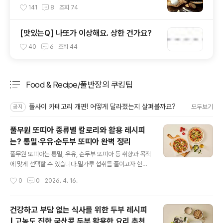
요?”
141
8
조회
74
[맛있는Q] 나또가 이상해요. 상한 건가요?
40
6
조회
44
Food & Recipe/풀반장의 쿠킹팁
분류 전체보기
주요 글 목록
풀사이 카테고리 개편! 어떻게 달라졌는지 살펴볼까요?
모두보기
공지
풀무원 또띠아 종류별 칼로리와 활용 레시피
는? 통밀·우유·순두부 또띠아 완벽 정리
글 내용
풀무원 또띠아는 통밀, 우유, 순두부 또띠아 등 취향과 목적
에 맞게 선택할 수 있습니다.밀가루 섭취를 줄이고자 한다
면 통밀 또띠아를, 부드러운 식감을 원한다면 우유 또는 순
작성시간
0
0
2026. 4. 16.
두부 또띠아를 추천합니다.에어프라이어와 오븐을 활용해
10분 내외로 또띠아 피자, 만두 퀘사디아, 치킨 타코 등 건
강하고 맛있는 한 끼를 완성할 수 있습니다. 풀무원 또띠아
건강하고 부담 없는 식사를 위한 두부 레시피
제품별 특징과 칼로리는 어떻게 다른가요?풀무원은 다양
| 고농도 진한 국산콩 두부 활용한 요리 추천