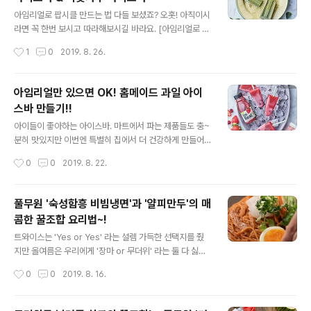
피만두까지 곁들이면 캬~! 두말할 필요가 없겠죠? 우리 풀
글 내용
사이 가족 여러분의 출출함을 달래줄 침샘폭발 깐풍만두~
아임리얼로 팝시클 만드는 법 다들 보셨죠? 오홋! 아직이시
지금 바로 시작합니다~~!!! 풀무원 '얇은피 꽉찬속 김치만
라면 꼭 한번 보시고 따라해보시길 바라요. [아임리얼로 만
두'로 만든 깐풍소스에 빠진 얄피만두 . . . 준비하세요 풀무
든 팝시클 보러가기] 지난번 팝시클이 아임리얼을 활용해
작성시간
1
0
2019. 8. 26.
원 얇은피꽉찬속 고기만두 5개, 김치만두 5개, 피망 1개,
쉽게 만들어 본 버전이라면 이번 팝시클은 조금은 난이도
양파 1/3개, 양상추 2..
가 올라간 심화 버전이랍니다. 아임리얼 대신 재료들을 하
나하나 직접 손질하고 만드는 거죠. 뭔가 복잡해 보인다구
아임리얼만 있으면 OK! 홈메이드 과일 아이
요? 후후...그래도 이 단계까지 마스터하신다면 어떤 종류
스바 만들기!!
의 팝시클도 만들 수 있는 팝시클 마스터가 되는 겁니다!!
글 내용
도전의식 불끈불끈!! 맛도 비주얼도 최고! 부드러운 아보카
아이들이 좋아하는 아이스바. 마트에서 파는 제품들도 충~
도와 향긋한 녹차의 콜라보 . . . 준비하세요 아보카도 2개,
분히 맛있지만 이번엔 특별히 집에서 더 건강하게 만들어
녹차가루 2큰술, 우유 250ml, 아가베시럽 3큰술, 레몬즙
보면 어떨까요? 앗! 아이스바를 집에서 만든다고 하니 뭔가
작성시간
0
0
2019. 8. 22.
2큰술 1. 아보카도 껍질과 씨를 제거한 후 적당한 크기로
번거롭고 어려운 느낌이라구요? 후후... 풀무원 '아임리
썰어 주세요. 2...
얼'만 있다면 번거로움도, 어려움도 모두 끝! 이제 남은 건
취향에 따라 약간의 토핑만 더 추가하면 된답니다. 어떠세
풀무원 '숙성함흥 비빔냉면'과 '얄피만두'의 매
요? 따라해보고 싶은 마음이 마구마구 들죠? 생과일 그대
콤한 꿀조합 요리법~!
로 담은 만큼 아이들이 즐기기에 부담없는 아임리얼로 만
글 내용
든 아이스바! 지금 바로 따라해보세요! (흠..뭔가 홈쇼핑스
트와이스는 'Yes or Yes' 라는 설렘 가득한 선택지를 줬
러운 마무리?!) 덧. 아이스바를 팝시클이라고 부른다는 사
지만 올여름은 우리에게 '장마 or 무더위' 라는 둘 다 싫은
실.. 풀반장만 몰랐던 건 아니겠죠? 아임리얼 스트로베리 &
선택지를 주는군요. 하아.. 정말 덥고도 습한 날들의 연속입
작성시간
0
0
2019. 8. 16.
아임리얼 스무디 마이 스트로베리 새콤한 딸기와 부드러운
니다. 날이 이렇다 보니 불쾌지수 역시 한없이 높아지고 있
딸기의 만남 . . . 준비하..
는데요. 뭔가 짜증나고 답답할 때. 시원하면서도 화끈한 한
그릇 똭! 먹으면 짜증도 똭! 사라지지 않을까요? 후후 설명