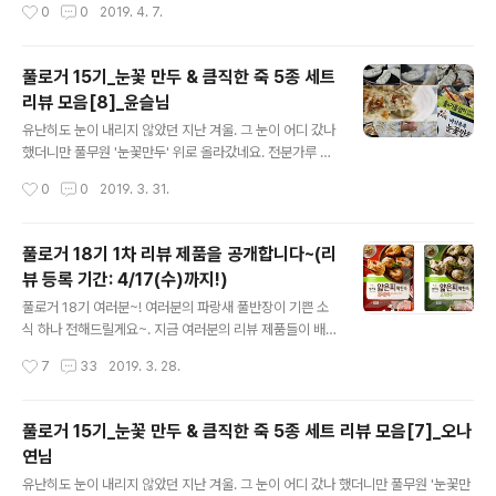
작성시간
0
0
2019. 4. 7.
행했었는데요. 풀로거 15기가 평가한 풀무원의 제품들은
모양 날개가 달리도록 한 만두인데요. 덕분에 밑면은 바삭
어땠을까요? 풀로거 ..
하고 윗면은 촉촉한게 특징이죠. 게다가 만두 밑면에 전분
소스가 묻어있어 기름도 물도 필요없이 프라이팬에 올려
풀로거 15기_눈꽃 만두 & 큼직한 죽 5종 세트
굽기만 하면 끝이니.. 이 얼마나 대단한 만두인가요. ㅎㅎ
리뷰 모음[8]_윤슬님
많은 분들의 사랑을 받고 있는 눈꽃만두를 출시와 동시에
글 내용
만나본 분들이 계십니다. 딩동댕~! 네~ 바로 풀로거 15기
유난히도 눈이 내리지 않았던 지난 겨울. 그 눈이 어디 갔나
분들!! 풀로거 15기의 극찬을 받은 '눈꽃만두'외에도 '꽃게
했더니만 풀무원 '눈꽃만두' 위로 올라갔네요. 전분가루 물
탕면'과 '직화짜장', '큼직한 죽 5종' 세트도 함께 리뷰를 진
을 이용해 만드는 일본식 만두 조리법으로 군만두에 눈꽃
작성시간
0
0
2019. 3. 31.
행했었는데요. 풀로거 15기가 평가한 풀무원의 제품들은
모양 날개가 달리도록 한 만두인데요. 덕분에 밑면은 바삭
어땠을까요? 풀로거 ..
하고 윗면은 촉촉한게 특징이죠. 게다가 만두 밑면에 전분
소스가 묻어있어 기름도 물도 필요없이 프라이팬에 올려
풀로거 18기 1차 리뷰 제품을 공개합니다~(리
굽기만 하면 끝이니.. 이 얼마나 대단한 만두인가요. ㅎㅎ
뷰 등록 기간: 4/17(수)까지!)
많은 분들의 사랑을 받고 있는 눈꽃만두를 출시와 동시에
글 내용
만나본 분들이 계십니다. 딩동댕~! 네~ 바로 풀로거 15기
풀로거 18기 여러분~! 여러분의 파랑새 풀반장이 기쁜 소
분들!! 풀로거 15기의 극찬을 받은 '눈꽃만두'외에도 '꽃게
식 하나 전해드릴게요~. 지금 여러분의 리뷰 제품들이 배.
탕면'과 '직화짜장', '큼직한 죽 5종' 세트도 함께 리뷰를 진
송.중이라는 사실!! "꺄~! 택배는 다 좋앙 풀로거 리뷰 제품
작성시간
7
33
2019. 3. 28.
행했었는데요. 풀로거 15기가 평가한 풀무원의 제품들은
은 더 좋앙~!" 이번에도 역시나 풀반장이 고심끝에 고른 다
어땠을까요? 풀로거 ..
양한 제품들로 꽉꽉 채웠는데요. 새학기의 시작 3월을 맞
아~. 이번 풀로거 18기 1차 리뷰 제품의 테마를 '풀무원 새
풀로거 15기_눈꽃 만두 & 큼직한 죽 5종 세트 리뷰 모음[7]_오나
학기'로 잡고 새롭게 출시된 새 얼굴들을 모아봤답니다. 역
연님
시 누구보다 빨리 풀무원의 신제품들을 만나 볼 수 있는 풀
글 내용
로거에 도전하길 잘했다 싶으시죠? 후후~ 그럼 지금부터
유난히도 눈이 내리지 않았던 지난 겨울. 그 눈이 어디 갔나 했더니만 풀무원 '눈꽃만