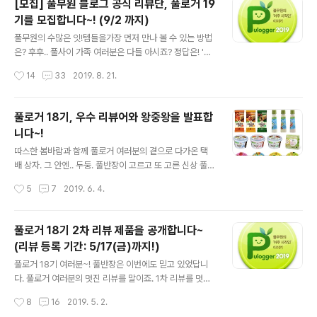
[모집] 풀무원 블로그 공식 리뷰단, 풀로거 19
랑과 열정만 있다면 누구나 가능한 풀로거 19기에 선정된
기를 모집합니다~! (9/2 까지)
그 영광의 주인공들을 지금 공개합니다!!! 강윤이님(yun~)
글 내용
/ 김수진님(j67~) / 김영선님(dpd~) / 김은미님(emj~) /
풀무원의 수많은 잇!템들을가장 먼저 만나 볼 수 있는 방법
김정민님(51j~) / 리리제이님(stop~) / 러블리민수님(jm
은? 후후.. 풀사이 가족 여러분은 다들 아시죠? 정답은! '풀
h~) / 박미령님(smr~) / 백현지님(hw9~) / 보라도치님(b
로거가 되는 것!' 풀무원 공식블로그 '풀무원의 아주 사적인
작성시간
14
33
2019. 8. 21.
ab~) / 상큼이님(cls~) / 신..
이야기'의 공식 리뷰단! 드디어~ '풀로거' 모집이 시작됐습
니다~. 늘 그래왔듯 이번에도 역시 풀무원의 따끈따끈한
신제품들과 풀로거 활동 시기에 맞는 테마 제품들을 리뷰
풀로거 18기, 우수 리뷰어와 왕중왕을 발표합
제품으로 준비했구요. 꾸준히 블로그를 운영중인 분들이라
니다~!
면 파워블로거가 아니어도 문제 없으니 부담갖지 마시고
글 내용
신청 고고! 누구나 하고 싶고 누구나 될 수 있는 풀로거! 풀
따스한 봄바람과 함께 풀로거 여러분의 곁으로 다가온 택
로거에 도전하는 법은 간단해요~! 댓글로 "가장 좋아하는
배 상자. 그 안엔.. 두둥. 풀반장이 고르고 또 고른 신상 풀무
풀무원 제품과 그 이유", 그리고 운영중인 블로그의 URL을
원 제품들이 가득!! 바로 우리 풀로거 18기 여러분의 리뷰
작성시간
5
7
2019. 6. 4.
남기면 끝! 그리고 이제 남은건 풀반장의 선택만 기다리면
제품들이었는데요. 역시나 큰 손 풀반장의 매직터치가 가
되는데요. 풀반장이 ..
미된 만큼 푸짐함이 일품이었죠. 한번 보고 갈까요? 하나.
둘. 셋. 넷.... 헉! 무려 24종의 제품이!!! 심지어 리뷰를 위해
풀로거 18기 2차 리뷰 제품을 공개합니다~
같은 제품이 여러개 들어있기도 했으니 택배 상자가 정~~
(리뷰 등록 기간: 5/17(금)까지!)
~말 무거우셨을듯 하네요. 후후. 그런 풀반장의 마음에 보
글 내용
답하듯 열정적인 리뷰로 답해주신 풀로거 18기 여러분! 이
풀로거 18기 여러분~! 풀반장은 이번에도 믿고 있었답니
자리를 빌려 다시 한 번 고맙고. 감사하고. 사..사.. 좋아한다
다. 풀로거 여러분의 멋진 리뷰를 말이죠. 1차 리뷰를 멋지
는 말씀 전합니다! 풀로거 18기의 리뷰는 풀반장이 한편 한
게 해주신 만큼 2차 리뷰 제품 선정에 고민이 많았는데요.
작성시간
8
16
2019. 5. 2.
편 꼼꼼히 살펴보고 보고 또 봤거든요! 보내주신 피드..
1차 때 멋진 리뷰를 선사해주신 풀로거 18기 분들께 보답