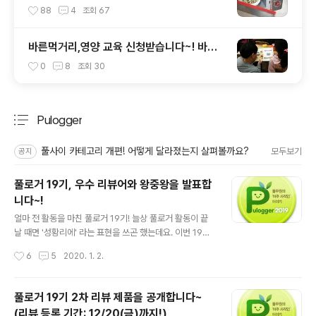
~ 6가지!
88
4
조회
67
바른먹거리,영양 교육 신청받습니다~! 바른
먹거리 확인 캠페인 사이트 오픈!
0
8
조회
30
Pulogger
분류 전체보기
주요 글 목록
풀사이 카테고리 개편! 어떻게 달라졌는지 살펴볼까요?
모두보기
공지
풀로거 19기, 우수 리뷰어와 왕중왕을 발표합
니다~!
글 내용
얼마 전 활동을 마친 풀로거 19기! 늘상 풀로거 활동이 끝
날 때면 '성황리에' 라는 표현을 쓰곤 했는데요. 이번 19기
야말로 진짜 '성황리에'라는 말이 딱 맞는 기수가 아니었나
작성시간
6
5
2020. 1. 2.
싶어요. 한 분도 빠짐없이 전원 리뷰 작성에 풀로거 한 분당
리뷰 건수가 10건을 넘을 정도로 정~~말 열심히 해주셨거
든요. 같은 제품군이지만 각기 다른 맛이라 여러 제품을 보
풀로거 19기 2차 리뷰 제품을 공개합니다~
내 드린 경우 하나의 포스트에 모든 맛을 다 소개해주셔도
(리뷰 등록 기간: 12/20(금)까지!)