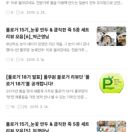
각각 제품들을 하나씩 만나는 시간을 가져볼까요? 자~ 풀
두' 위로 올라갔네요. 전분가루 물을 이용해 만드는 일본식 만두 조리법으로 군만두
무원 신제품 여러분~. 자기소개 시작하세요~! . . . 하나. 코
에 눈꽃모양 날개가 달리도록 한 만두인데요. 덕분에 밑면은 바삭하고 윗면은 촉촉한
작성시간
0
0
2019. 3. 25.
끼리만두 뺨치는!... SBS 보셨나요? 맛 표현에 있어 신의
게 특징이죠. 게다가 만두 밑면에 전분 소스가 묻어있어 기름도 물도 필요없이 프라
영역..
이팬에 올려 굽기만 하면 끝이니.. 이 얼마나 대단한 만두인가요. ㅎㅎ 많은 분들의 사
랑을 받고 있는 눈꽃만두를 출시와 동시에 만나본 분들이 계십니다. 딩동댕~! 네~ 바
풀로거 15기_눈꽃 만두 & 큼직한 죽 5종 세트
로 풀로거 15기분들!! 풀로거 15기의 극찬을 받은 '눈꽃만두'외에도 '꽃게탕면'과 '직
리뷰 모음[6]_박근영님
화짜장', '큼직한 죽 5종' 세트도 함께 리뷰를 진행했었는데요. 풀로거 15기가 평가한
글 내용
풀무원의 제품들은 어땠을까요? 풀로거 ..
유난히도 눈이 내리지 않았던 지난 겨울. 그 눈이 어디 갔나
했더니만 풀무원 '눈꽃만두' 위로 올라갔네요. 전분가루 물
을 이용해 만드는 일본식 만두 조리법으로 군만두에 눈꽃
작성시간
0
0
2019. 3. 16.
모양 날개가 달리도록 한 만두인데요. 덕분에 밑면은 바삭
하고 윗면은 촉촉한게 특징이죠. 게다가 만두 밑면에 전분
소스가 묻어있어 기름도 물도 필요없이 프라이팬에 올려
[풀로거 18기 발표] 풀무원 블로거 리뷰단 '풀
굽기만 하면 끝이니.. 이 얼마나 대단한 만두인가요. ㅎㅎ
로거 18기'를 공개합니다!
많은 분들의 사랑을 받고 있는 눈꽃만두를 출시와 동시에
글 내용
만나본 분들이 계십니다. 딩동댕~! 네~ 바로 풀로거 15기
2019년 봄을 맞아 새롭게 시작된 풀로거 18기! 풀무원의
분들!! 풀로거 15기의 극찬을 받은 '눈꽃만두'외에도 '꽃게
'핫'한 제품들을 가장 먼저 만나 볼 수 있는 기회인 만큼 이
탕면'과 '직화짜장', '큼직한 죽 5종' 세트도 함께 리뷰를 진
번에도 역시 많은 분들께서 출사표를 내주셨는데요. 파워
작성시간
10
25
2019. 3. 14.
행했었는데요. 풀로거 15기가 평가한 풀무원의 제품들은
블로거부터 이제 갓 시작한 신생 블로거까지 블로그 활성
어땠을까요? 풀로거 ..
화 정도는 다르지만 풀로거에 대한 열정 만큼은 똑같이 거
대함을 느꼈답니다. (감동~!) 풀반장이 오랜 고민과 고심끝
풀로거 15기_눈꽃 만두 & 큼직한 죽 5종 세트
에 어렵사리 결정한 풀로거 18기! 2019년 첫번째 풀로거
리뷰 모음[5]_허경아님