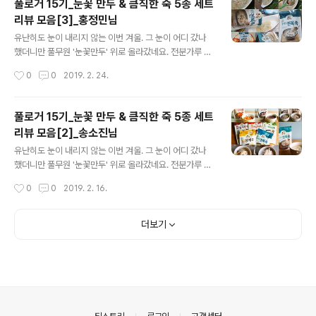
풀로거 15기_눈꽃 만두 & 큼직한 죽 5종 세트
오케이! 누구에게나 열려있는 풀로거의 문! 풀로거가 되고
리뷰 모음[3]_홍정민님
싶다구요? 그렇다면 도전하세요. 댓글로 "최근에 먹어본
글 내용
풀무원 제품과 그 소감, 그리고 운영중인 블로그의 URL"을
유난히도 눈이 내리지 않는 이번 겨울. 그 눈이 어디 갔나
남기면 끝! 풀반장이 꼼꼼하게 살펴보고 풀로거 18기로 활
했더니만 풀무원 '눈꽃만두' 위로 올라갔네요. 전분가루 물
동할 총 20분을 선정할게요. 그럼 모두가 기다려온 풀로거
을 이용해 만드는 일본식 만두 조리법으로 군만두에 눈꽃
작성시간
0
0
2019. 2. 24.
모집. 지금부터 시작합니다. IT's Show Time~! 당신의
모양 날개가 달리도록 한 만두인데요. 덕분에 밑면은 바삭
풀로거에게 투표하..
하고 윗면은 촉촉한게 특징이죠. 게다가 만두 밑면에 전분
소스가 묻어있어 기름도 물도 필요없이 프라이팬에 올려
풀로거 15기_눈꽃 만두 & 큼직한 죽 5종 세트
굽기만 하면 끝이니.. 이 얼마나 대단한 만두인가요. ㅎㅎ
리뷰 모음[2]_송소진님
많은 분들의 사랑을 받고 있는 눈꽃만두를 출시와 동시에
글 내용
만나본 분들이 계십니다. 딩동댕~! 네~ 바로 풀로거 15기
유난히도 눈이 내리지 않는 이번 겨울. 그 눈이 어디 갔나
분들!! 풀로거 15기의 극찬을 받은 '눈꽃만두'외에도 '꽃게
했더니만 풀무원 '눈꽃만두' 위로 올라갔네요. 전분가루 물
탕면'과 '직화짜장', '큼직한 죽 5종' 세트도 함께 리뷰를 진
을 이용해 만드는 일본식 만두 조리법으로 군만두에 눈꽃
작성시간
0
0
2019. 2. 16.
행했었는데요. 풀로거 15기가 평가한 풀무원의 제품들은
모양 날개가 달리도록 한 만두인데요. 덕분에 밑면은 바삭
어땠을까요? 풀로거 1..
하고 윗면은 촉촉한게 특징이죠. 게다가 만두 밑면에 전분
소스가 묻어있어 기름도 물도 필요없이 프라이팬에 올려
더보기
굽기만 하면 끝이니.. 이 얼마나 대단한 만두인가요. ㅎㅎ
많은 분들의 사랑을 받고 있는 눈꽃만두를 출시와 동시에
만나본 분들이 계십니다. 딩동댕~! 네~ 바로 풀로거 15기
분들!! 풀로거 15기의 극찬을 받은 '눈꽃만두'외에도 '꽃게
탕면'과 '직화짜장', '큼직한 죽 5종' 세트도 함께 리뷰를 진
행했었는데요. 풀로거 15기가 평가한 풀무원의 제품들은
의안내