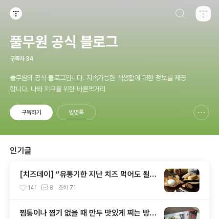
검색하기
티스토리
풀무원 공식 블로그
구독자
34
풀무원의 공식 블로그입니다. 지속가능한 식생활에 대한 정보를 제공
합니다. 나와 지구를 위한 바른먹거리
구독하기
방명록
신고하기 레이어
열기
인기글
[치즈데이] “유통기한 지난 치즈 먹어도 될까
요?”
141
8
조회
71
찜통이나 찜기 없을 때 만두 맛있게 찌는 방법