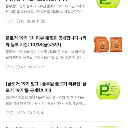
된다고 했음에도~ 각각의 포스트로 분류해 정말 상세하게
글 내용
리뷰해주시는 정성까지... 풀반장, 정말 감동해버렸지 뭡니
풀무원의 공식 블로거 리뷰단 풀로거 19기 여러분! 1차 리
까.. 흑흑~ ㅜ.ㅠ 풀로거 19기 모집 당시 고심 끝에 선정한
뷰 마감 후 오매불망 2차 리뷰를 기다리고 계셨다구요? 두
20명에 대한 풀반장의 선택이 틀리지 않았음을 몸소 증명
둥! 오늘이 바로 그날입니다. 풀로거 2차 리뷰의 시작! 사실
작성시간
7
15
2019. 11. 28.
해주시니. 몸 둘 바를 모르겠네요. ㅜ.ㅠ 자~ 풀반장을 이렇
풀반장은 기다리는 풀로거 여러분을 즐겁게 해드리고자 그
게 감동..
동안 바쁜 시간을 보냈는데요. 그 이유는 바로 최고의 2차
리뷰 제품을 구성하기 위한 신제품 탐색 작전에 돌입했기
풀로거 19기 1차 리뷰 제품을 공개합니다~(리
때문이랍니다. 그 결과는? 후후... 시린 손을 호호~~ 추운
뷰 등록 기간: 10/18(금)까지!)
겨울에 딱 어울리는 신제품으로 꽉꽉 눌러 담은~ 맛도 양
글 내용
도 푸짐한 2차 리뷰 박스가 지금 풀로거 여러분의 집으로
풀로거 19기 여러분이 그토록 기다려온 소식! 1차 리뷰 제
이.동.중!!! 과연 풀반장이 엄선한 풀로거 2차 리뷰 제품들
품이 드디어 공개됩니다! 두둥! 다들 잘 아시겠지만 풀반장
은 어떤 제품일지 지금 공개합니다! 하나. 2019 대세 마라!
은 말이죠. 풀로거 리뷰 제품을 선정할 때 최고의 구성을 위
작성시간
5
47
2019. 9. 25.
이제는 쌀국수로 즐겨요... 올해의 대세 먹거리는 누가 뭐래
해 늘 고민하고 있는데요. 고민 끝에 구성된 풀로거 19기 1
도 마..
차 리뷰 제품은 짜잔! 풀반장이 야심차게 준비한 풀무원 신
제품 모음입니다. 아직 잘 알려지지 않은 제품부터 슬슬 인
[풀로거 19기 발표] 풀무원 블로거 리뷰단 '풀
기몰이 하고 있는 제품까지. 아직은 낯선 새얼굴들이지만
로거 19기'를 공개합니다!
누가 대세 제품으로 떠오를지 우리 풀로거 여러분께서 판
글 내용
단해주시기를 바라며~! 풀로거 19기 1차 리뷰제품! 지금
2019년 최고의 대세 제품이 될~ 풀무원의 '핫'한 신제품
공개합니다. . . . 하나. 포기하지 마라! 멈추지 마라!... 멈출
들을 가장 먼저 만나 볼 기회!! 풀로거 19기 발표의 날이 밝
수 없는 맛 마라 드셔보셨나요? 아직 못 먹어본 사람은 있
았습니다. 이번에도 많은 분께서 풀로거에 대한 관심과 열
작성시간
7
20
2019. 9. 4.
어도 한 번만 먹은 사람은 없다고 할 정도로 강한 중독성을
정을 담은 출사표를 남겨주셨는데요. 풀반장은 감동의 눈
자랑하..
물을 흘리며 한 글자라도 놓칠새라 꼼꼼하게 읽고 또 읽었
답니다. 그리하여 결정된 풀로거 19기!! 풀무원에 대한 사