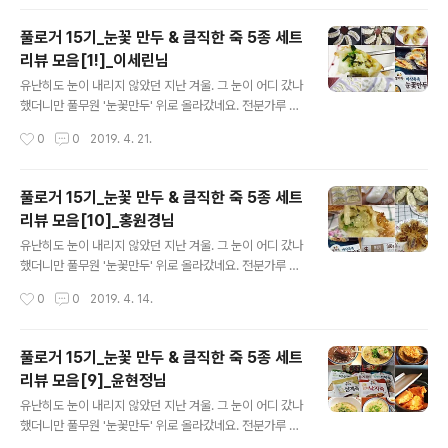
하고자 아주 가벼운 제품들로 준비했거든요, 믱? 무...거운
게 아니라 가볍다구요? 네~ 맞아요! 칼로리는 낮추고 영양
풀로거 15기_눈꽃 만두 & 큼직한 죽 5종 세트
은 채운 제품들로 골랐거든요. 그래서 2차 리뷰의 주제는
리뷰 모음[1!]_이세린님
"가벼운 녀석들로 기분 up~~!" 제품은 가볍지만 풀로거분
글 내용
들을 위한 리뷰 박스는 이번에도 무겁게! ㅎㅎ 무거움 속에
유난히도 눈이 내리지 않았던 지난 겨울. 그 눈이 어디 갔나
가벼움이 가득 담긴 풀로거 리뷰 박스는 지금 배.송.중! 리
했더니만 풀무원 '눈꽃만두' 위로 올라갔네요. 전분가루 물
뷰 박스가 도착하기 전 어떤 제품들이 도착할지 살짝 한 번
을 이용해 만드는 일본식 만두 조리법으로 군만두에 눈꽃
작성시간
0
0
2019. 4. 21.
엿보기 타임~! 오케? 하나. 언제 먹어도 부담없는 맛있는
모양 날개가 달리도록 한 만두인데요. 덕분에 밑면은 바삭
칼로리 조절..
하고 윗면은 촉촉한게 특징이죠. 게다가 만두 밑면에 전분
소스가 묻어있어 기름도 물도 필요없이 프라이팬에 올려
풀로거 15기_눈꽃 만두 & 큼직한 죽 5종 세트
굽기만 하면 끝이니.. 이 얼마나 대단한 만두인가요. ㅎㅎ
리뷰 모음[10]_홍원경님
많은 분들의 사랑을 받고 있는 눈꽃만두를 출시와 동시에
글 내용
만나본 분들이 계십니다. 딩동댕~! 네~ 바로 풀로거 15기
유난히도 눈이 내리지 않았던 지난 겨울. 그 눈이 어디 갔나
분들!! 풀로거 15기의 극찬을 받은 '눈꽃만두'외에도 '꽃게
했더니만 풀무원 '눈꽃만두' 위로 올라갔네요. 전분가루 물
탕면'과 '직화짜장', '큼직한 죽 5종' 세트도 함께 리뷰를 진
을 이용해 만드는 일본식 만두 조리법으로 군만두에 눈꽃
작성시간
0
0
2019. 4. 14.
행했었는데요. 풀로거 15기가 평가한 풀무원의 제품들은
모양 날개가 달리도록 한 만두인데요. 덕분에 밑면은 바삭
어땠을까요? 풀로거 ..
하고 윗면은 촉촉한게 특징이죠. 게다가 만두 밑면에 전분
소스가 묻어있어 기름도 물도 필요없이 프라이팬에 올려
풀로거 15기_눈꽃 만두 & 큼직한 죽 5종 세트
굽기만 하면 끝이니.. 이 얼마나 대단한 만두인가요. ㅎㅎ
리뷰 모음[9]_윤현정님
많은 분들의 사랑을 받고 있는 눈꽃만두를 출시와 동시에
글 내용
만나본 분들이 계십니다. 딩동댕~! 네~ 바로 풀로거 15기
유난히도 눈이 내리지 않았던 지난 겨울. 그 눈이 어디 갔나
분들!! 풀로거 15기의 극찬을 받은 '눈꽃만두'외에도 '꽃게
했더니만 풀무원 '눈꽃만두' 위로 올라갔네요. 전분가루 물
탕면'과 '직화짜장', '큼직한 죽 5종' 세트도 함께 리뷰를 진
을 이용해 만드는 일본식 만두 조리법으로 군만두에 눈꽃