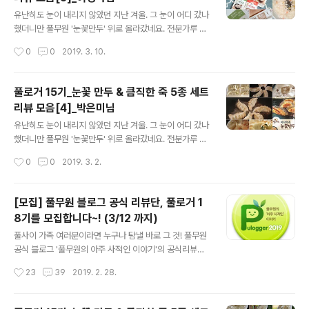
로 활약할 20분의 이름을 지금 공개합니다. 민희님(mid~)
글 내용
/ Moonjeong Kim(tre~) / 서예연(cut~) / 최해연(mea
유난히도 눈이 내리지 않았던 지난 겨울. 그 눈이 어디 갔나
~) / 임경미(six~) / 이루미맘(oyk~) / Cherry Yu(che
했더니만 풀무원 '눈꽃만두' 위로 올라갔네요. 전분가루 물
~) / 유은혜(joy~) / 리리제이(sto~) / 냥냥이(lot~) / 파란
을 이용해 만드는 일본식 만두 조리법으로 군만두에 눈꽃
작성시간
0
0
2019. 3. 10.
심바(blu~)..
모양 날개가 달리도록 한 만두인데요. 덕분에 밑면은 바삭
하고 윗면은 촉촉한게 특징이죠. 게다가 만두 밑면에 전분
소스가 묻어있어 기름도 물도 필요없이 프라이팬에 올려
풀로거 15기_눈꽃 만두 & 큼직한 죽 5종 세트
굽기만 하면 끝이니.. 이 얼마나 대단한 만두인가요. ㅎㅎ
리뷰 모음[4]_박은미님
많은 분들의 사랑을 받고 있는 눈꽃만두를 출시와 동시에
글 내용
만나본 분들이 계십니다. 딩동댕~! 네~ 바로 풀로거 15기
유난히도 눈이 내리지 않았던 지난 겨울. 그 눈이 어디 갔나
분들!! 풀로거 15기의 극찬을 받은 '눈꽃만두'외에도 '꽃게
했더니만 풀무원 '눈꽃만두' 위로 올라갔네요. 전분가루 물
탕면'과 '직화짜장', '큼직한 죽 5종' 세트도 함께 리뷰를 진
을 이용해 만드는 일본식 만두 조리법으로 군만두에 눈꽃
작성시간
0
0
2019. 3. 2.
행했었는데요. 풀로거 15기가 평가한 풀무원의 제품들은
모양 날개가 달리도록 한 만두인데요. 덕분에 밑면은 바삭
어땠을까요? 풀로거 ..
하고 윗면은 촉촉한게 특징이죠. 게다가 만두 밑면에 전분
소스가 묻어있어 기름도 물도 필요없이 프라이팬에 올려
[모집] 풀무원 블로그 공식 리뷰단, 풀로거 1
굽기만 하면 끝이니.. 이 얼마나 대단한 만두인가요. ㅎㅎ
8기를 모집합니다~! (3/12 까지)
많은 분들의 사랑을 받고 있는 눈꽃만두를 출시와 동시에
글 내용
만나본 분들이 계십니다. 딩동댕~! 네~ 바로 풀로거 15기
풀사이 가족 여러분이라면 누구나 탐낼 바로 그 것! 풀무원
분들!! 풀로거 15기의 극찬을 받은 '눈꽃만두'외에도 '꽃게
공식 블로그 '풀무원의 아주 사적인 이야기'의 공식리뷰단!
탕면'과 '직화짜장', '큼직한 죽 5종' 세트도 함께 리뷰를 진
풀로거 모집이 시작됐습니다. 늘 그래왔듯 이번에도 역시
작성시간
23
39
2019. 2. 28.
행했었는데요. 풀로거 15기가 평가한 풀무원의 제품들은
풀무원의 따끈따끈한 신제품들과 풀로거 활동 시기에 맞는
어땠을까요? 풀로거 ..
테마 제품들을 리뷰 제품으로 선정할 예정인데요. 꾸준히
블로그를 운영해 오기만 했다면 꼭 파워블로거가 아니어도