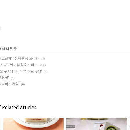
리의 다른 글
브런치' : 생잼 활용 요리법!
(4)
위치' : 딸기잼 활용 요리법!
(18)
 쿠키의 만남~ '히어로 푸딩'
(4)
프링롤'
(8)
티라미스 케잌'
(6)
'
Related Articles