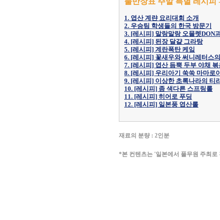
풀반장표 주말 특별 레시피
1. 엽산 계랸 요리대회 소개
2. 우승팀 학생들의 한국 방문기
3. [레시피] 말랑말랑 오믈렛DO
4. [레시피] 된장 달걀 그라탕
5. [레시피] 계란폭탄 케잌
6. [레시피] 꽃새우와 써니레터스
7. [레시피] 엽산 듬뿍 두부 야채 
8. [레시피] 우리아기 쑥쑥 마마로
9. [레시피] 이상한 초록나라의 
10. [레시피] 좀 색다른 스프링롤
11. [레시피] 히어로 푸딩
12. [레시피] 일본풍 엽산롤
재료의 분량 : 2인분
*본 컨텐츠는 '일본에서 풀무원 주최로