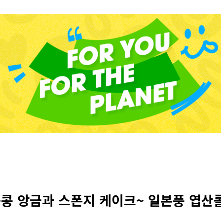
풋콩 앙금과 스폰지 케이크~ 일본풍 엽산