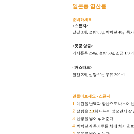
일본풍 엽산롤
준비하세요
<스폰지>
달걀 3개, 설탕 80g, 박력분 40g, 콩가
<풋콩 앙금>
가지풋콩 250g, 설탕 60g, 소금 1/3
<커스타드>
달걀 2개, 설탕 60g, 우유 200ml
만들어보세요 - 스폰지
1
계란을 난백과 황난으로 나누어 난
2
설탕을
2.3
회 나누어 넣으면서 잘
3
난황을 넣어 섞어준다.
4
박력분과 콩가루를 체에 쳐서 한번
4
우유를 넣어 섞는다.