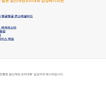
 - 일본 엽산계란요리대회 입상레시피편
N과 탱글탱글 콘소메샐러드
의 색색파스타
볶음밥
아
티라미스 케잌
 진행된 엽산계란 요리대회' 입상자의 레시피입니다.