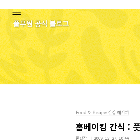
본문 바로가기
Food & Recipe/건강 레시피
홈베이킹 간식 : 
풀반장
2009. 12. 27. 10:44