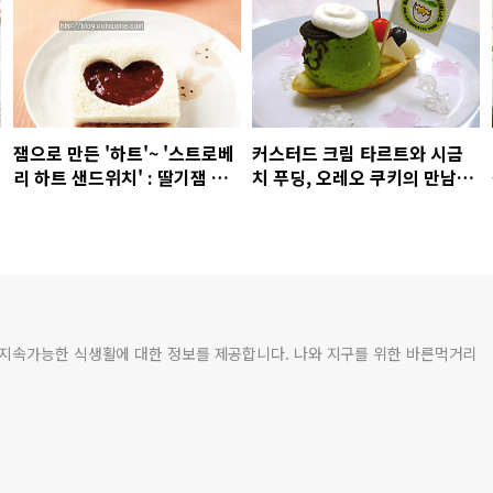
잼으로 만든 '하트'~ '스트로베
커스터드 크림 타르트와 시금
리 하트 샌드위치' : 딸기잼 활
치 푸딩, 오레오 쿠키의 만남~
용 요리법!
'히어로 푸딩'
 지속가능한 식생활에 대한 정보를 제공합니다. 나와 지구를 위한 바른먹거리