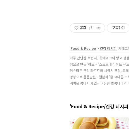
공감
구독하기
'
Food & Recipe
>
건강 레시피
' 카테고
아주 간단한 브런치, '핫케이크와 망고 생잼 
잼으로 만든 '하트'~ '스트로베리 하트 샌드
커스터드 크림 타르트와 시금치 푸딩, 오레오
영양으로 돌돌말린~ 일본식 '좀 색다른 스
귀여운 콩비지 케잌~ '이상한 초록나라의 
'Food & Recipe/건강 레시피