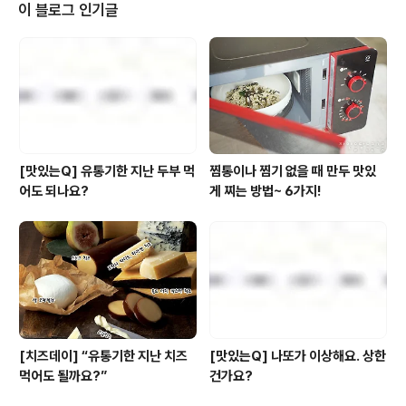
다니까~ 아하- 그러니까 맛이란, 음식을 먹을 때만 느낄 수
이 블로그 인기글
있는 건 아니었군요! 예) 상쾌한 맛이 있어, 통쾌한 맛이야~
이 맛에 포스팅을 한다니까~ 맛이란, 감각이자 기분. 그것
도 상당히 주관적인 감각이자 기분임을 알 수 있습니다. 그
렇다면 사람들은 언제 무엇을 먹거나 ..
[맛있는Q] 유통기한 지난 두부 먹
찜통이나 찜기 없을 때 만두 맛있
어도 되나요?
게 찌는 방법~ 6가지!
[치즈데이] “유통기한 지난 치즈
[맛있는Q] 나또가 이상해요. 상한
먹어도 될까요?”
건가요?