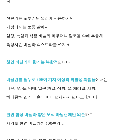
다.
전문가는 꼬투리째 요리에 사용하지만
가정에서는 보통 갈아서
설탕, 녹말과 섞은 바닐라 파우더나 알코올 수에 추출해
숙성시킨 바닐라 엑스트라를 쓰지요.
천연 바닐라의 향기는 복합적
입니다.
바닐린를 필두로 200여 가지 이상의 휘발성 화합물
에서는
나무, 꽃, 풀, 담배, 말린 과일, 정향, 꿀, 캐러멜, 사향,
하다못해 연기에 흙에 버터 냄새까지 난다고 합니다.
반면 합성 바닐라 향은 오직 바닐린에만 의존
하고
가격도 천연 바닐라의 100분의 1.