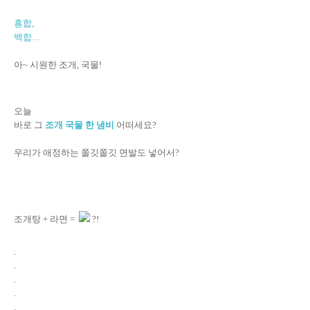
홍합,
백합…
아~ 시원한 조개, 국물!
오늘
바로 그
조개 국물 한 냄비
어떠세요?
우리가 애정하는 쫄깃쫄깃 면발도 넣어서?
조개탕 + 라면 =
?!
.
.
.
.
.