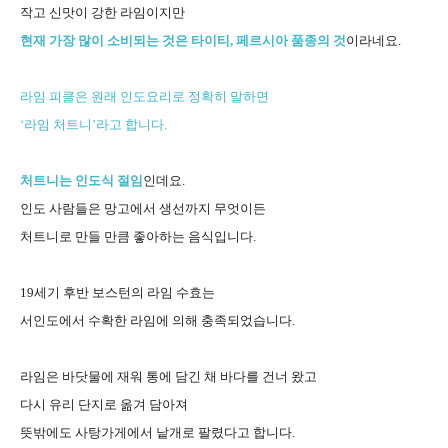
작고 신맛이 강한 라임이지만
현재 가장 많이 소비되는 것은 타이티, 페르시아 품종의 것
이라네요.
라임 피클은 원래 인도요리로 정확히 말하면
‘라임 처트니’라고 합니다.
처트니는 인도식 절임
인데요.
인도 사람들은 망고에서 생선까지 무엇이든
처트니로 만들 만큼 좋아하는 음식입니다.
19세기 후반 보스턴의 라임 수효는
서인도에서 수확한 라임에 의해 충족되었습니다.
라임은 바닷물에 재워 통에 담긴 채 바다를 건너 왔고
다시 유리 단지로 옮겨 담아져
뜻밖에도 사탕가게에서 낱개로 팔렸다고 합니다.