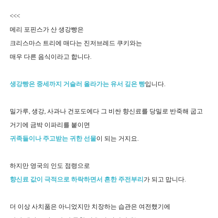
<<<
메리 포핀스가 산 생강빵은
크리스마스 트리에 매다는 진저브레드 쿠키와는
매우 다른 음식이라고 합니다.
생강빵은 중세까지 거슬러 올라가는 유서 깊은 빵
입니다.
밀가루, 생강, 사과나 건포도에다 그 비싼 향신료를 당밀로 반죽해 굽고
거기에 금박 이파리를 붙이면
귀족들이나 주고받는 귀한 선물
이 되는 거지요.
하지만 영국의 인도 점령으로
향신료 값이 극적으로 하락하면서 흔한 주전부리
가 되고 맙니다.
더 이상 사치품은 아니었지만 치장하는 습관은 여전했기에