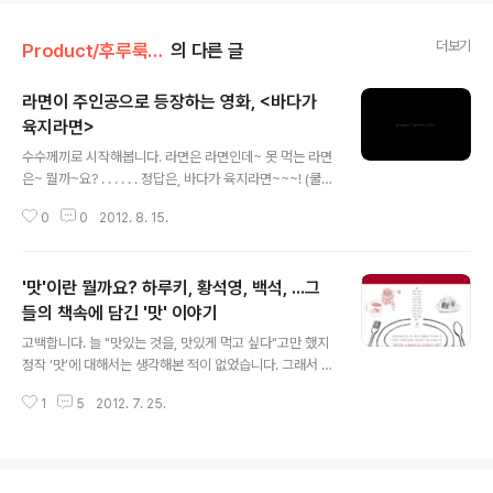
더보기
Product/후루룩! 라면데이
의 다른 글
라면이 주인공으로 등장하는 영화, <바다가
육지라면>
글 내용
수수께끼로 시작해봅니다. 라면은 라면인데~ 못 먹는 라면
은~ 뭘까~요? . . . . . . 정답은, 바다가 육지라면~~~! (쿨럭
쿨럭;;; ㅡㅡ;;) . . . . . 더워도 너무 더웠었기에 썰렁한 유머
0
0
2012. 8. 15.
가 술술 나옵니다 ;; ……만, 세상에 존재하지 않을 것 같은
은 엄연히 존재합니다. 바로 요기! [ 보러 가기] 2001년 인
디포럼 개막작으로 선정된 다큐멘터리 영화 (연출: 김지현,
'맛'이란 뭘까요? 하루키, 황석영, 백석, ...그
김나영)은, 한마디로, ‘라면을 끓이는 7가지 방법에 관한 보
고서’라고도 할 수 있습니다. *여기서 잠깐!* 인디포럼은
들의 책속에 담긴 '맛' 이야기
글 내용
한해 동안 만들어진 독립영화들을 총망라하여 비경쟁으로
고백합니다. 늘 "맛있는 것을, 맛있게 먹고 싶다"고만 했지
상영하는 국내 최대의 독립영화 축제랍니다~. 96년에 시
정작 ‘맛’에 대해서는 생각해본 적이 없었습니다. 그래서 말
작됐구요. 인디포럼 2001은 지난 2001년 아트선재센터
인데.. ‘맛’이란 뭘까요?? … 늘 그랬듯 국어사전부터 펼쳐
에서 열렸었지요. 다시, 으로 돌아옵..
1
5
2012. 7. 25.
봅니다. +_+ 흠- 맛 1. 음식 따위를 혀에 댈 때에 느끼는 감
각. 예) 맛이 달콤하네, 맛이 쓰네, 맛이 맵네~ 2. 어떤 사물
이나 현상에 대하여 느끼는 기분. 예) 상쾌한 맛이 있어~ 3.
제격으로 느껴지는 만족스러운 기분. 예) 이 맛에 바다에 간