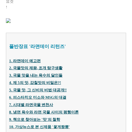
요것
!
풀반장표 '라면데이 리턴즈'
1. 라면데이 예고편
2. 국물맛의 제왕, 조개 탐구생활
3. 국물 맛을 내는 육수의 달인들
4. 제 5의 맛, 감칠맛의 비밀은?!
5. 국물 맛, 그 신비의 비법 대
공개!
!
6. 피스타치오 미소와 MSG의 대결
7. 시대별 라면국물 변천사
8. 냉면 육수와 라면 국물 사이의 평행이론
9. 책으로 찾아보는 '맛'의 철학
10. 가상뉴스로 본 신제품 '꽃게짬뽕'