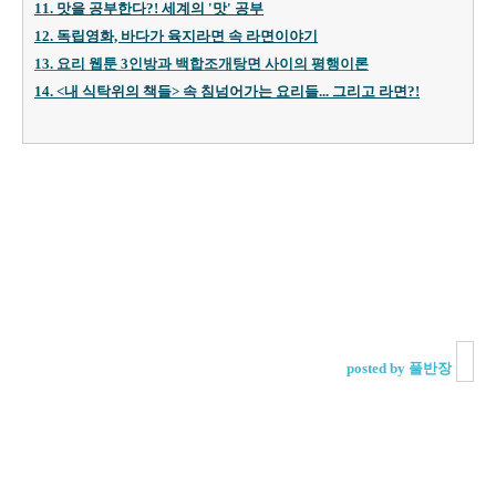
11. 맛을 공부한다?! 세계의 '맛' 공부
12. 독립영화, 바다가 육지라면 속 라면이야기
13. 요리 웹툰 3인방과 백합조개탕면 사이의 평행이론
14. <내 식탁위의 책들> 속 침넘어가는 요리들... 그리고 라면?!
posted by 풀반장