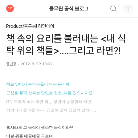
검색하기
풀무원 공식 블로그
티스토리
Product/후루룩! 라면데이
책 속의 요리를 불러내는 <내 식
탁 위의 책들>....그리고 라면?!
풀반장
2012. 8. 29. 10:02
책을 읽다가 주인공들이 먹는 음식에
군침을 꿀꺽 삼켜본 맛있는 경험, 다들 있으시지요?
(TV 드라마 속에 라면 먹는 장면이 등장할라 치면
엉덩이가 들썩들썩~~~ 끓일까 말까 끓일까 말까~ ;;;)
혹시라도 그 음식이 생소한 음식이라면
이불 위를 데굴데굴 구르며