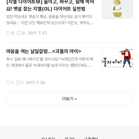
[지엘 다이어트⑫] 줄이고, 바꾸고, 함께 먹어
을 말이죠~! 어떻게 해야 탄수화물을 똑똑하게 먹는 것일
요! 뱃살 잡는 지엘(GL) 다이어트 실천법
까요? 설마;;; 탄수화물이 가득 들어있는 밥, 빵, 면을 끊으
글 내용
라는 말씀은 아니겠죠?! ㄷㄷ 아니죠~! 무조건 참는 것만이
밥만 먹는데도 뱃살이 쪄요. 운동을 하는데도 살이 빠지지
능사가 아니듯 탄수화물도 건강하게 먹는 법이 있답니다.
않아요~. 이런 고민 해보신적 있으시죠? 치킨도, 맥주도,
지엘다이어트가 알려주는 건강하게 밥먹는 법! 영상으로
초콜릿도 꾹 참고 세 끼만, 그것도 조금만 먹었는데 왜 살은
작성시간
0
0
2017. 7. 27.
준비했답니다~. posted by 풀반장
안빠지는 걸까요? 우리 풀사이 가족 여러분이라면 이제 아
셨을 겁니다. 바로 탄수화물 때문이라는 것을...! 그리고 탄
수화물을 똑똑하게 먹는 법 지엘다이어트가 필요하다는 것
마음을 여는 날달걀밥…<괴물의 아이>
을 말이죠~! 어떻게 해야 탄수화물을 똑똑하게 먹는 것일
글 내용
혹시 일본 애니메이션 를 아시나요? 늑대인간과 사랑에 빠
까요? 설마;;; 탄수화물이 가득 들어있는 밥, 빵, 면을 끊으
진 여대생이 홀로 늑대아이를 낳아 키우는 영화인데요. 판
라는 말씀은 아니겠죠?! ㄷㄷ 아니죠~! 무조건 참는 것만이
타지적 배경에 모정(母情)을 잘 녹여내 많은 사람들의 지
능사가 아니듯 탄수화물도 건강하게 먹는 법이 있답니다.
지를 받았었죠. 이 작품을 만든 호소다 마모루의 후속작이
그 비결이 뭔지 함께 알아보시죠~. [지엘 다이어트⑫] 줄이
작성시간
1
1
2017. 7. 25.
바로 인데요. 늑대아이가 모정을 다뤘다면 괴물의 아이는
고, 바꾸고, 함께 먹어요! 뱃살 잡는 지엘(GL) 다이어트 실
부정을 다루고 있답니다. 부모님을 여의고 인간세상에서
천법 뱃살..
힘들어하던 소년 렌이 우연히 들어간 괴물의 세상에서 천
더보기
방지축 쿠마테츠를 사부로 모시며 지내는 내용인데요. 마
치 아버지와 아들처럼 점점 서로 닮아가는 모습을 보며 역
시 호소다 마모루 라는 평을 들었었죠. 그런데 괴물의 아이
속 두 주인공이 서로의 마음을 확인하는 계기가 무엇이었
는지 아시나요? 바로 날달걀밥이었는데요. 대체 어떤 사연
이 있길래 날달걀밥으로 마음을 열었을지.. 그리고..
의안내