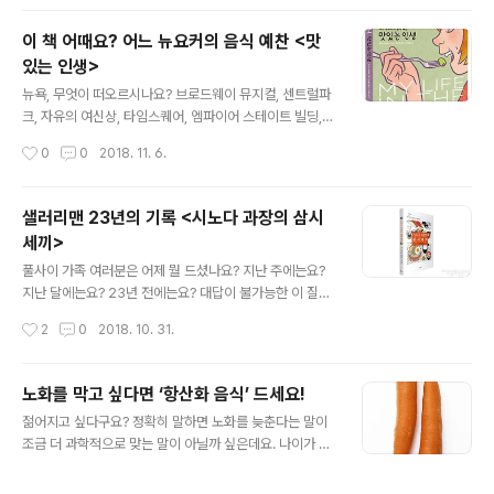
잡지사 기자인 저자가 3년간 ..
에 관한 명언들일 겁니다. 먹어봤자 아는 맛인 걸 다 알면서
도,죽을 만큼 운동하고 죽지 않을 만큼 먹어야 겨우 살이 빠
이 책 어때요? 어느 뉴요커의 음식 예찬 <맛
질까 말까 한다는 걸 알면서도,알면서도,알면서도,수천 번
있는 인생>
도 더 먹었던 그 음식은 여전히 꿀맛이고,운동은 내일로 미
글 내용
뤄야 제맛입니다. ;;; 그저 아는 것과 실천하는 것은 하늘과
뉴욕, 무엇이 떠오르시나요? 브로드웨이 뮤지컬, 센트럴파
땅 차이. 오죽하면, 오늘날 다이어터의 길은 그 옛날 순례자
크, 자유의 여신상, 타임스퀘어, 엠파이어 스테이트 빌딩,
의 길과 닮았다는 말이 생겼을까요. 바야흐로 영양 과잉과
등등.. 다양하게 떠오르는 명소들 만큼이나 먹거리 역시 어
작성시간
0
0
2018. 11. 6.
불균형의 시대. 고로, 현대를 살아가는 우리들에게 ..
마어마하게 다양한 곳이죠. 쉑쉑버거, 뉴욕 스테이크, 베이
글, 스텀프타운 커피, 매그놀리아 컵케이크, 등등.. (츄릅;;)
그런데, 이곳에 실제 거주하고 있는 사람들은 일상의 식탁
샐러리맨 23년의 기록 <시노다 과장의 삼시
위에는 무엇을 올리고 매일의 끼니로는 무엇을 먹고 지낼
세끼>
까요? 매번 초록창에 뉴욕 맛집을 검색하진 않을테고...☞
글 내용
☜ ;; 만약 이 질문에 대한 답이 궁금하시다면 이 책을 추천
풀사이 가족 여러분은 어제 뭘 드셨나요? 지난 주에는요?
해드립니다. 뉴욕 맨해튼에서 나고 자란 코믹 북 아티스트
지난 달에는요? 23년 전에는요? 대답이 불가능한 이 질문
루시 나이틀리가 쓴 책인데요. 요리사 엄마와 미식가 아빠
에 손쉽게 답할 수 있는 단 한명이 있답니다. 바로 일본의
작성시간
2
0
2018. 10. 31.
사이에서 태어난 저자가 어린시절부터 뉴욕에서 먹고 즐겼
여행사 직원인 시노다 나오키 씨인데요. 1990년에 후쿠오
던 음식들에 대한 이..
카로 전근을 가게 되며 현지의 맛있는 음식들을 기록하자
는 생각으로 아침, 점심, 저녁 세끼 식사를 기록하기 시작했
노화를 막고 싶다면 ‘항산화 음식’ 드세요!
거든요. 20대에 시작한 기록은 50대가 될때까지 이어졌고
글 내용
젊어지고 싶다구요? 정확히 말하면 노화를 늦춘다는 말이
식사 일기가 무려 45권! (2013년 기준) 간편하게 기록할
조금 더 과학적으로 맞는 말이 아닐까 싶은데요. 나이가 들
수 있는 사진이 아닌 그림으로 남아 더 의미가 있는 그의 식
수록 세포 노화가 진행되고 이 속도를 늦추는 것이 노화를
사 일기가 책으로 나왔다고 합니다. 인데요. 23년간의 식
늦추는, 즉 젊어지는 방법이거든요. 그럼... 어떻게 해야...
사 기록은 물론 음식에 대한 이야기, 그리고 평범한 샐러리