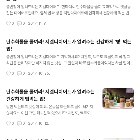
글 내용
풀반장이 알려드리는 지엘다이어트! 한마디로 탄수화물을 줄여 효과적으로 뱃살을
잡는 다이어트인데요. 앞서 밥과 빵을 지엘다이어트에 입각해서 건강하게 먹는 법을
알려드렸던거 기억하시죠? 오늘은 바로 다이어트의 가장 큰 적! 이라고 볼 수 있는
작성시간
0
0
2017. 11. 9.
'라면/우동' 먹는 법을 준비했답니다! 아니.. 다이어트에 대해 이야기 하면서 뱃살을
빼는 법을 알려준다면서... 라면?! 말도안된다는 생각이 들겠지만 영화 인터스텔라의
명대사 '우리는 답을 찾을 것이다. 언제나 그랬던것 처럼' 같이 라면/우동 먹는 법을
탄수화물을 줄여라! 지엘다이어트가 알려주는 건강하게 '빵' 먹는
찾아냈답니다. 과연 그 비결이 뭔지 궁금하시다구요? 그렇다면 지금 바로 재생 고고
법!
고! posted by 풀반장
글 내용
풀반장이 알려드리는 지엘다이어트 기억하시죠? 치킨도, 맥주도 쵸콜릿도 꾹 참고
식단을 관리하지만 빠지지 않는 뱃살! 그 원인이 바로 탄수화물이었다는 사실 말이에
요. 탄수화물을 중점적으로 관리하는 식단을 통해 뱃살을 줄이는 지엘 다이어트! 근
작성시간
0
0
2017. 10. 26.
데 말이에요. 이쯤이면 한가지 궁금증이 떠오르실것 같아요. 탄수화물의 결정체라고
볼 수 있는 빵은 아예 먹으면 안되는것인가~ 하고 말이죠. 전국의 빵순이, 빵돌이들
을 슬프게 만들 수 없는 풀반장! 지엘다이어트 정신에 입각해서 건강하게 빵 먹는 법
탄수화물을 줄여라! 지엘다이어트가 알려주는
을 영상으로 준비했답니다~ 렛츠기릿! 뿌뿌뿌~ posted by 풀반장 .
건강하게 밥먹는 법!
글 내용
밥만 먹는데도 뱃살이 쪄요. 운동을 하는데도 살이 빠지지
않아요~. 이런 고민 해보신적 있으시죠? 치킨도, 맥주도,
초콜릿도 꾹 참고 세 끼만, 그것도 조금만 먹었는데 왜 살은
작성시간
0
0
2017. 10. 12.
안빠지는 걸까요? 우리 풀사이 가족 여러분이라면 이제 아
셨을 겁니다. 바로 탄수화물 때문이라는 것을...! 그리고 탄
수화물을 똑똑하게 먹는 법 지엘다이어트가 필요하다는 것