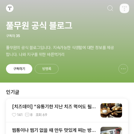
검색하기
티스토리
풀무원 공식 블로그
구독자
35
풀무원의 공식 블로그입니다. 지속가능한 식생활에 대한 정보를 제공
합니다. 나와 지구를 위한 바른먹거리
구독하기
방명록
신고하기 레이어
열기
인기글
[치즈데이] “유통기한 지난 치즈 먹어도 될까
요?”
141
8
조회
69
찜통이나 찜기 없을 때 만두 맛있게 찌는 방법