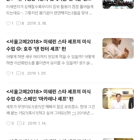
글 내용
체험>
있었는데요. 이 책은 인간과 함께해온 음식의 역사와 본질
미세먼지가 심해질수록우리의 집밖 활동이 점점 줄어들게
적인 의미에 대해 탐구하면서 '세상을 바꾸는 더 나은 밥
되는데요~. 그렇지만 봄기운이 완연해지는3월을 맞아 하
상'에 대한 고민을 담은 인문학 도서예요. 단순히 허기를 채
루종일 집에만 있을 수도 없는 법~!잘 찾아보면 외출할만
작성시간
1
8
2019. 3. 18.
우거나 입맛에 맞추는 음..
한 실내공간(?)들이 많답니다! 그중 가장 대표적인 곳은 박
물관~!'쾌적한 실내''유익한 전시' 요즘같은때 아이들과 함
께 가기에최고의 공간 맞죠? 그런데 여기에'즐거운 체험'까
<서울고메2018> 미쉐린 스타 셰프의 미식
지 추가 된다면?! 어머! 여긴 꼭 가야해!!풀무원이 운영하는
수업 ③: 호주 ‘댄 헌터 셰프’ 편
김치박물관인사동 '뮤지엄김치간(www.kimchikan.co
글 내용
m)'에 오시면 쾌적한 실내에서 유익한 전시도 보고즐거운
어떻게 하면 새우 머리까지 맛있게 먹을 수 있을까? 어떻게
체험까지 할 수 있답니다~!뿐만 아니라 한복도 무료로 빌
하면 이산화탄소를 줄이면서 요리할 수 있을까? 응?! @@
려주고~직접 담근 김치도 가져갈 수 있다는 사실! '뮤지엄
요런 기특한 고민을 하는 셰프가 있습니다. 그 쉐프가 만약
작성시간
1
0
2019. 1. 29.
김치간'이 좀더 궁금하시다구요? '뮤지엄김치간'이 자랑하
세계 미식가들이 인정한 미쉐린 스타 셰프라면,뭔가 더 짜
는'어린이 김치탐험대'를 따..
릿한 일이 생기지 않을까요?? 맛과 스타일,그리고 우리의
건강과 지구 환경까지~무려 네 마리 토끼를 잡은 미쉐린
<서울고메2018> 미쉐린 스타 셰프의 미식
스타 셰프들과의 만남,마지막 시간입니다. ^^* [미쉐린 스
수업 ②: 스페인 ‘마카레나 셰프’ 편
타 셰프들이 전한 ‘지구를 살리는 식탁’ - 마스터클래스 보
글 내용
러 가기] [마스터클래스 ③ 호주]식재료의 순수성이 가장
셰프가 무엇이오?(응?)안 해봐서 잘은 모르겠소. 헌데 그건
잘 드러나는 조리법과 구성으로 요리의 풍미를 극대화한
왜 묻는 거요?(혹시?)하고 싶어 그러오!(헛! ;;;) 2018년 최
댄 헌터 셰프 - 레스토랑 댄 헌터(Dan Hunter) 셰프는호
고, 최대의 드라마로 꼽히는드라마 속 애신 애기씨와 미 해
작성시간
0
2
2019. 1. 14.
주를 대표하는 스타 셰프 중 한 명입니다. 미식가들 사이에
병대 대위 유진 초이 사이에 오간명대사 “러브가 무엇이
서 ‘자연주의자’..
오?”, 다들, 기억나시죠? ^^ 러브는 그리워하고, 좋아하고,
아끼고,소중히 여기는 마음. 셰프는 요리하는 사람. 음식을