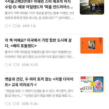
<서울고메2018> 미쉐린 스타 셰프의 미식
러브하는 우리는 먹는 사람이자 또 요리하는 사람. 우리가
수업 ①: 페로 아일랜드의 ‘파울 안드리아스
먹고 요리하는 일은 때때로 총 쏘는 거보다 더 어렵고 그보
글 내용
지스카 셰프’ 편
다 더 위험한(!) 일일 수도 있습니다. 물론 그 반대일 수도
풀사이 가족 여러분~미식 세상을 밝히는 별★ 미쉐린 스타
있죠. ‘지구를 살리는 미래의 식탁’에 대해다양한 이야기가
셰프와 함께 한 현장 포스팅, 잘 보셨나요? ^^ [#미쉐린 스
오고갔던 마스터클래스. 오늘은 스페인에서 온 마카레나
타 셰프들이 전한 ‘지구를 살리는 식탁’ - 마스터클래스 보
작성시간
1
22
2019. 1. 8.
데 카스트로 셰프와 함께 합니다~. ^^ [미쉐린 스타 셰프..
러 가기] 이번 행사의 주제는 ‘지구를 살리는 미래의 식탁F
eeding the Planet’. 페로 아일랜드와 스페인, 호주에서
온미쉐린 스타 셰프들이 환경을 고민한 그들의 요리 철학
이 책 어때요? 미국에서 가장 힙한 도시에 살
을 나누고,이산화탄소 배출을 줄이는 지속가능한 요리들을
다, <베리 포틀랜드>
선보여 의미가 더욱 깊었는데요. 우리의 부엌과 식탁에서
글 내용
실천할 수 있는 맛있고 건강한 팁이 무척 많았답니다. 후후
풀사이 가족 여러분은 포틀랜드를 아시나요? 포틀랜드는
~ 미쉐린 스타 셰프들의 요리 비법, 궁금하시죠? 풀사이 가
미국에서 가장 살기 좋은 도시이자 미국 젊은이들이 가장
족 여러분을 위해 그날의 알찬 수업 내용을 앞으로 3편의
살고 싶어하는 세계에서 가장 힙한 도시인데요. 엄청난 수
작성시간
0
0
2018. 11. 27.
포스트를 통해 전격! 공개합니다~. ^^ 오늘은 우선 그 중 첫
식어가 무색할 정도로 우리나라에서의 인지도는 무척 낮은
번..
편입니다. (인싸 게이머들은 포트나이트를 떠올릴테고 풀
무원 마니아들은 광고 떠올리실듯?) 자, 이쯤되면 뭔가 궁
뱃살과 건강, 두 마리 토끼 잡는 <지엘 다이어
금하지 않으세요? 우리에게 잘 알려진 뉴욕, 샌프란시스코,
트> 교육 미리보기~!
샌디에고, LA, 워싱턴 등등을 이길 정도로 그렇게 대.단.한
글 내용
도시라니... 포틀랜드에 대해 알아보고 싶은 마음이 마구마
“뱃살을 보면 그 사람의 인생을 알 수 있다. 게으른지, 관리
구 솟구치실 겁니다. 도시 분위기나 전경은 초록창 네이버
를 잘 하는지...” “인생은 살이 쪘을 때와 안 쪘을 때로 나뉜
에 맡기고. 힙한 도시의 힙한 피플들의 먹거리, 놀거리, 즐
다...” “세 끼 다 먹으면 살찐다...” @@;;; 언제나 우리의 뼈
작성시간
2
0
2018. 11. 26.
길거리는 바로 이 책. 를 통해 알아보는게 어떨까요? 국내
와 살을 때리는불후의 명언이 있으니 그건 바로, 다이어트