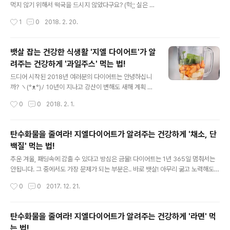
떤 일이 펼쳐질까요? 그리고 왜 영화 제목이 일까요? 이 모
먹지 않기 위해서 떡국을 드시지 않았다구요? (헉;; 실은 풀
든 비밀은 풀무원 웹진 의 음식문화 코너 요리in컬처를 통
반장도;;) 하지만 나이를 먹는다는 건 누구도 피할 수 없는
작성시간
1
0
2018. 2. 20.
해 풀 수 있답니다. 같이 살펴 볼까요? 시한부 소녀가 원했
자연의 순리~ 기왕이면 남보다 젊고, 건강하게 나이들어가
던 평범한 일상들 영..
는 건 어떨까요? 노화를 늦추기 위해서 필요한 건 '활성산
소'의 발생을 줄이고 '항산화 영양소'와 '피토케미컬(Phyt
뱃살 잡는 건강한 식생활 '지엘 다이어트'가 알
ochemical)' 성분을 충분히 섭취해주는 것이랍니다. 인위
려주는 건강하게 '과일주스' 먹는 법!
적인 노력도 좋지만 일상생활 속에서의 식생활 관리가 참
글 내용
중요한 부분이죠. 흠흠.. 이쯤이면 풀무원이 나서도 될 것
드디어 시작된 2018년 여러분의 다이어트는 안녕하십니
같죠? 풀무원의 연구개발(R&D)기관인 '풀무원 Health &
까? ヽ(°ᴥ°)ﾉ 10년이 지나고 강산이 변해도 새해 계획 넘
Nutrition Research Center'와 건강 식생활 잡지 '더
버원은 언제나~ (올해도 또 만났네.. 이번에도 나야나~!)
작성시간
0
0
2018. 2. 1.
라이트'가 책을 한권 냈어요. 인데요. ..
다.이.어.트! ₍₍ (ง ˙ω˙)ว ⁾⁾그중에서도 가장 문제가 되는 부분
은.. 바로 뱃살! (·̆⍛･̆) 아무리 굶고 노력해도 좀처럼 반응이
없으니 뱃살 만큼은 좌절의 연속! 그럴때 필요한 건... 풀무
탄수화물을 줄여라! 지엘다이어트가 알려주는 건강하게 '채소, 단
원이 제안하는 건강한 식생활 뱃살 잡는 '지엘 다이어트' 후
백질' 먹는 법!
후. 풀반장이 알려드리는 지엘 다이어트 식습관! (๑ •̀ω•́)۶
글 내용
오늘은 그 중에서도 과일주스 먹는 법을 준비했지요. 음..
추운 겨울, 패딩속에 감출 수 있다고 방심은 금물! 다이어트는 1년 365일 멈춰서는
과일은 비타민의 보고. 그러니 마구마구 냠냠?! 아..아니지..
안됩니다. 그 중에서도 가장 문제가 되는 부분은.. 바로 뱃살! 아무리 굶고 노력해도
당분이 많으니 먹으면 안되나? 지금껏 수많은 다이어터들
좀처럼 반응이 없으니 뱃살 만큼은 좌절의 연속! 그럴때 필요한 건... 탄수화물을 줄여
작성시간
0
0
2017. 12. 21.
을 혼돈의 도가니속으로 몰아 ..
뱃살 잡는 '지엘 다이어트' 후후. 풀반장이 알려드리는 지엘다이어트 식습관! 오늘은
뭐냐구요. 바로 채소와 단백질입니다. 채소와 단백질은 다이어트에 좋으니 마구마구
냠냠냠?! 아니죠.. 다이어트에 좋은 채소와 단백질 조차 먹는 방법이 있답니다! 그럼
탄수화물을 줄여라! 지엘다이어트가 알려주는 건강하게 '라면' 먹
오늘도 헛둘헛둘~! 뱃살 안녕!! posted by 풀반장
는 법!