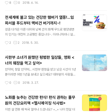
작성시간
8
0
2018. 6. 14.
후후... 항산화 영양소인 비타민 A,C,E,셀레늄이 함유된 항
맨의 일상까지 엿볼 수 있는 이 책을 풀사이 가족 여러분께
산화 음식을 충분히 먹으면 된답니다~! 세포를 손상시켜
소개합니다. 샐..
노화를 일으키는 활성산소의 생성을 막아주거든요~. ㅎㅎ
전세계에 불고 있는 건강한 햄버거 열풍!...임
여기까지 왔으면 다 온겁니다! 이제부터는 항산화 음식이
파서블 푸드부터 맥비건 버거까지~!
뭔지만 알아보면 되니까요. ㅎㅎ 누가누가 항산화 음식인
글 내용
지 지금부터 한번 알아보시죠! 노화를 막고 싶다면 ‘항산화
성큼 다가온 이른 더위와 남북 간의 화해 무드로 평양냉면
음식’ 드세요! 나이가 들수록 피부 질환, 치매, 암이 증가하
의 인기는 여전히 고공행진 중입니다~. 이러니저러니 설왕
는 이유는 세포 노화 때문이다. 항산화 영양소인 비타민 A,
설래(?) 하긴 해도 북미 정상회담이 한발한발 다가오고 있
작성시간
2
2
2018. 5. 30.
C, E, 셀레..
는 요즘, 평양냉면에 이어 전 세계인의 입에 조심스레 오르
내리고 있는 메뉴가 있으니 바로, 햄버거! 북한과 미국의 두
정상이 마주하는 북미회담엔햄버거 만찬, 햄버거 오찬 등
시한부 소녀가 원했던 평범한 일상들, 영화 <
햄버거가 한번쯤 오르지 않을까~하고 많은 이들이 기대(?)
너의 췌장을 먹고 싶어>
중인데요, 이는 미국 트럼프 대통령의 지극한 햄버거 사랑
글 내용
때문이기도 합니다. 햄버거는 사실 패스트푸드, 인스턴트,
만약에, 정말 만약에... 시한부 판정을 받고 남은 시간이 1년
정크푸드의 대명사로 불리는 음식. 그간 건강과는 거리가
뿐이라면 어떤 1년을 보내고 싶으세요? 대부분의 사람들은
먼 음식으로 여겨져 왔던 것도 사실인데요, 하지만, 최근 들
특별한 곳을 여행하고 특별한 것을 먹고 평소엔 꿈도 꾸지
작성시간
0
0
2018. 3. 27.
어 급변하고 있는 남북 관계, 북미 관계처럼햄버거에도 건
못했던 것들을 할테죠. 하지만 이 영화 의 여주인공은 주변
강한 바람이 솔솔 불고 있다..
에 알리지 않고 철저히 평범한 일상을 지키려고 애를 씁니
다. 주변 사람들이 자신의 상황을 알게되면 슬퍼하고 동정
노화를 늦추는 건강한 편식! 편식 권하는 풀무
하느라 남은 1년을 환자의 삶으로 살아야 하기 때문이죠.
원의 건강요리책 <헬시에이징 식사법>
그랬던 그녀에게 그녀의 비밀을 알고도 동요하지 않는 한
글 내용
소년이 나타납니다. 그리하여 시작된 둘만의 일상 여행. 어
이번 설 연휴 때 떡국 얼마나 드셨나요? +_+ 나이 한살 더