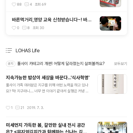
~ 6가지!
88
4
조회
69
바른먹거리,영양 교육 신청받습니다~! 바른
먹거리 확인 캠페인 사이트 오픈!
0
8
조회
30
LOHAS Life
분류 전체보기
주요 글 목록
풀사이 카테고리 개편! 어떻게 달라졌는지 살펴볼까요?
모두보기
공지
지속가능한 밥상이 세상을 바꾼다...'식사혁명'
글 내용
풀사이 가족 여러분은 지구를 위해 어떤 노력을 하고 있나
요? 헉! 지구라니.... 너무 먼 이야기 같아서 실행은 커녕 느
낌조차 잘 안오시죠? 아마 다들 그럴거예요. 풀반장도 그랬
으니까요. 하지만 알고보면 지구를 생각하고, 나와 우리 아
작성시간
1
21
2019. 7. 3.
이들을 위하는 일은 생각보다 가까이 있더라구요. 이를테
면... 밥상?! 무슨 말도 안되는 이야기냐 싶겠지만 실제로 식
습관을 바꾸는 것만으로도 정말로 지구 환경을 개선할 수
미세먼지 가득한 봄, 갈만한 실내 전시 공간
있다는 사실을... 풀무원의 연구개발센터인 풀무원기술원
은? <뮤지엄김치간과 함께하는 신나는 김치
의 남기선 박사님께서 집필한 '식사혁명'을 통해 확인할 수