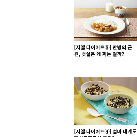
[지엘 다이어트⑤] 만병의 근
원, 뱃살은 왜 찌는 걸까?
[지엘 다이어트④] 설마 내게도