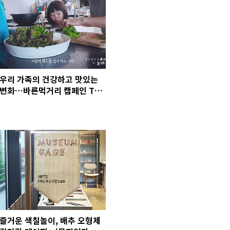
우리 가족의 건강하고 맛있는
변화…바른먹거리 캠페인 TV
광고 <211식사 프로젝트> 메
이킹 스토리
즐거운 색칠놀이, 배추 오형제