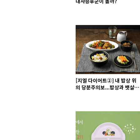
대사증후군이 올까?
[지엘 다이어트②] 내 밥상 위
의 당분주의보...밥상과 뱃살에
숨겨진 당분의 비밀!