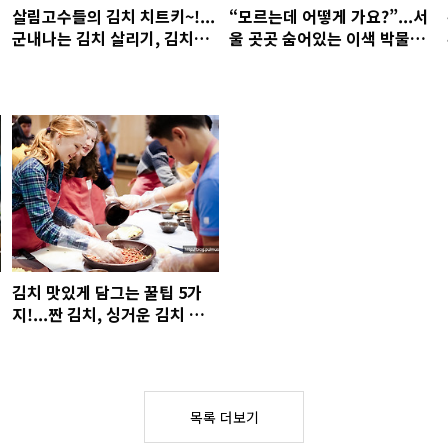
살림고수들의 김치 치트키~!...
“모르는데 어떻게 가요?”...서
군내나는 김치 살리기, 김치통
울 곳곳 숨어있는 이색 박물관
냄새 없애기~
11곳!
김치 맛있게 담그는 꿀팁 5가
지!...짠 김치, 싱거운 김치 간
맞추는 김치 심폐소생술까지~!
목록 더보기