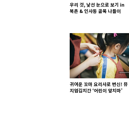
우리 것, 낯선 눈으로 보기 in
북촌 & 인사동 골목 나들이
귀여운 꼬마 요리사로 변신! 뮤
지엄김치간 ‘어린이 앞치마’