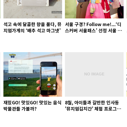
석고 속에 달콤한 향을 품다, 뮤
서울 구경? Follow me!...‘디
지엄가게의 ‘배추 석고 마그넷’
스커버 서울패스’ 선정 서울 명
소 16곳
재밌GO! 맛있GO! 맛있는 음식
8월, 아이들과 갈만한 인사동
박물관들 가볼까?
'뮤지엄김치간' 체험 프로그램
들~