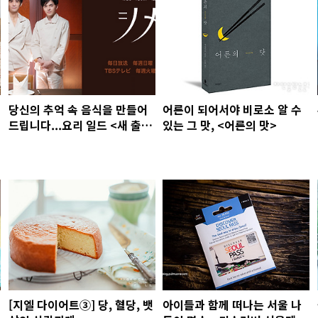
당신의 추억 속 음식을 만들어
어른이 되어서야 비로소 알 수
드립니다...요리 일드 <새 출발
있는 그 맛, <어른의 맛>
의 밥> 속 따뜻한 한끼
[지엘 다이어트③] 당, 혈당, 뱃
아이들과 함께 떠나는 서울 나