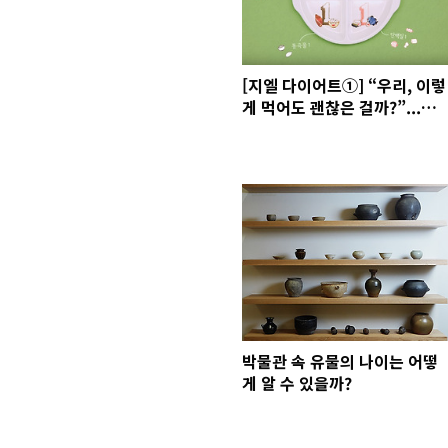
[지엘 다이어트①] “우리, 이렇
게 먹어도 괜찮은 걸까?”...당
뇨병, 비만, 고혈압, 모든 건
'당'때문?
박물관 속 유물의 나이는 어떻
게 알 수 있을까?