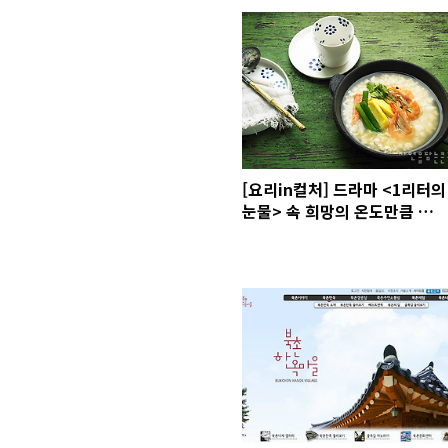
[요리in컬처] 드라마 <1리터의
눈물> 속 희망의 온도만큼 따뜻
한 ‘온천두부탕’