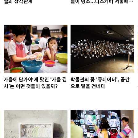
살의 삼각관계
들이 명소...디스커버 서울패스
황금코스
가을에 담가야 제 맛인 ‘가을 김
박물관의 꽃 ‘큐레이터’, 공간
치’는 어떤 것들이 있을까?
으로 말을 건네다