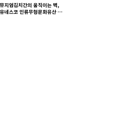
뮤지엄김치간의 움직이는 벽,
유네스코 인류무형문화유산 헌
정방