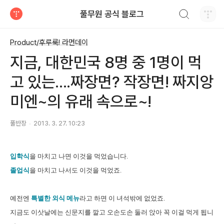
검색하기
풀무원 공식 블로그
티스토리
Product/후루룩! 라면데이
지금, 대한민국 8명 중 1명이 먹
고 있는....짜장면? 작장면! 짜지앙
미엔~의 유래 속으로~!
풀반장
2013. 3. 27. 10:23
입학식
을 마치고 나면 이것을 먹었습니다.
졸업식
을 마치고 나서도 이것을 먹었죠.
예전엔
특별한 외식 메뉴
라고 하면 이 녀석밖에 없었죠.
지금도 이삿날에는 신문지를 깔고 오손도손 둘러 앉아 꼭 이걸 먹게 됩니