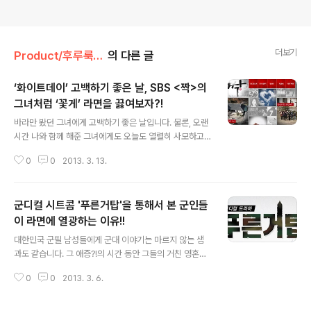
더보기
Product/후루룩! 라면데이
의 다른 글
‘화이트데이’ 고백하기 좋은 날, SBS <짝>의
그녀처럼 ‘꽃게’ 라면을 끓여보자?!
글 내용
바라만 봤던 그녀에게 고백하기 좋은 날입니다. 물론, 오랜
시간 나와 함께 해준 그녀에게도 오늘도 열렬히 사모하고
있음을 다시 한번 확인시켜주어야 하는 그런 날이기도 하
0
0
2013. 3. 13.
지요. ^^ ;; 두두둥~! 올해도 어김없이 ‘화이트데이’가 돌아
왔습니다~! 바로 내일, 3월 14일이죠. "도대체 이런 날은
누가 만드는 거냐?!" 라는 뭇 남성들의 항의(?)에 힘입어 풀
군디컬 시트콤 '푸른거탑'을 통해서 본 군인들
반장이 인터넷을 달달달달- 뒤져본 결과, 흐흠.. 범인은 이
안에 있어!...가 아니라... ‘화이트데이’는 “모리나가”라는
이 라면에 열광하는 이유!!
글 내용
일본 제과회사가 재고를 처분하려고 만든 날이고, 원래는
대한민국 군필 남성들에게 군대 이야기는 마르지 않는 샘
‘마시멜로’를 주는 날로 만들었기 때문에 마시멜로의 색을
과도 같습니다. 그 애증?!의 시간 동안 그들의 거친 영혼을
따서 ‘화이트데이’가 됐다는 설이 가장 유력하더군요;;. (러
보듬어준 으뜸 먹거리는 단연코 라면~! 군대에서 먹는 봉
시아에서 3월 꽃샘추위를 이길 수 있도록 보드카를 선물
0
0
2013. 3. 6.
지 라면(일명 '뽀글이')은 정통 이탈리안 레스토랑의 수만
하..
원짜리 최고급 파스타의 가치를 가뿐히 뛰어 넘지 말입니
다. 대한민국 군인들은 왜 이토록 라면에 열광하는 것인지