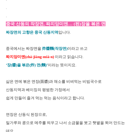
.
.
중국 산동의 작장면, 짜지앙미엔… (된)장을 볶은 면
짜장면의 고향은 중국 산동지역
입니다.
중국에서는 짜장면을
炸醬麵(작장면)
이라고 쓰고
짜지앙미엔(
zhá-jiàng-mià-n)
이라고 읽습니다.
‘장(醬)을 볶은(炸) 면(麵)’
이라는 뜻이지요.
삶은 면에 볶은 면장(面醬)과 채소를 비벼먹는 비빔국수로
산동지역과 베이징의 평범한 가정에서
쉽게 만들어 즐겨 먹는 먹는 음식이라고 합니다.
면장은 산동식 된장으로,
밀가루와 콩으로 메주를 띄우고 나서 소금물을 붓고 햇볕을 쬐어 만드는
데요,