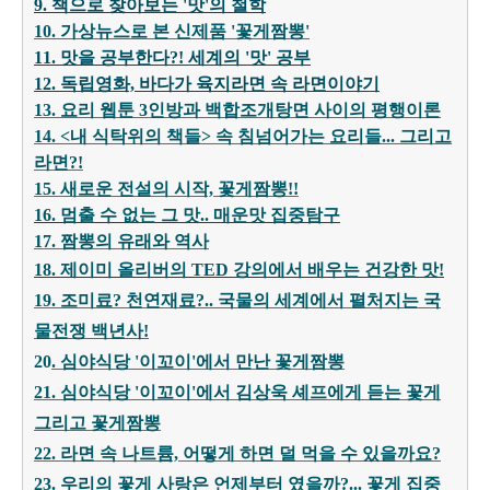
9. 책으로 찾아보는 '맛'의 철학
10. 가상뉴스로 본 신제품 '꽃게짬뽕'
11. 맛을 공부한다?! 세계의 '맛' 공부
12. 독립영화, 바다가 육지라면 속 라면이야기
13. 요리 웹툰 3인방과 백합조개탕면 사이의 평행이론
14. <내 식탁위의 책들> 속 침넘어가는 요리들... 그리고
라면?!
15. 새로운 전설의 시작, 꽃게짬뽕!!
16. 멈출 수 없는 그 맛.. 매운맛 집중탐구
17. 짬뽕의 유래와 역사
18. 제이미 올리버의 TED 강의에서 배우는 건강한 맛!
19. 조미료? 천연재료?.. 국물의 세계에서 펼처지는 국
물전쟁 백년사!
20
. 심야식당 '이꼬이'에서 만난 꽃게짬뽕
21. 심야식당 '이꼬이'에서 김상욱 셰프에게 듣는 꽃게
그리고 꽃게짬뽕
22. 라면 속 나트륨, 어떻게 하면 덜 먹을 수 있을까요?
23. 우리의 꽃게 사랑은 언제부터 였을까?... 꽃게 집중