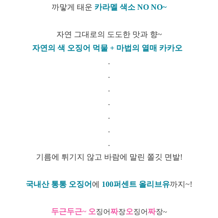
까맣게 태운
카라멜 색소 NO NO~
자연 그대로의 도도한 맛과 향~
자연의 색 오징어 먹물 + 마법의 열매 카카오
.
.
.
.
.
.
.
기름에 튀기지 않고 바람에 말린 쫄깃 면발!
국내산 통통 오징어
에
100퍼센트 올리브유
까지~!
두근두근~
오
짜
오
짜
징어
장
징어
장~