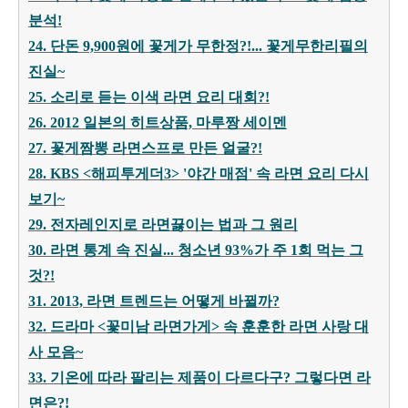
분석!
24. 단돈 9,900원에 꽃게가 무한정?!... 꽃게무한리필의
진실~
25. 소리로 듣는 이색 라면 요리 대회?!
26. 2012 일본의 히트상품, 마루짱 세이멘
27. 꽃게짬뽕 라면스프로 만든 얼굴?!
28. KBS <해피투게더3> '야간 매점' 속 라면 요리 다시
보기~
29. 전자레인지로 라면끓이는 법과 그 원리
30. 라면 통계 속 진실... 청소년 93%가 주 1회 먹는 그
것?!
31. 2013, 라면 트렌드는 어떻게 바뀔까?
32. 드라마 <꽃미남 라면가게> 속 훈훈한 라면 사랑 대
사 모음~
33. 기온에 따라 팔리는 제품이 다르다구? 그렇다면 라
면은?!