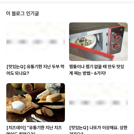
궁금하지 않으십니까? 개성 만점 캐릭터들과 깨알 같은 군
대 묘사로 뜨거운 공감을 얻고 있는 tvN 군디컬 시트콤 에
이 블로그 인기글
서도 일찌감치 라면이 등장했지 말입니다. (매주 수요일 밤
마다 어깨를 들썩이며 웃다가 잠이 드는 건 모두 이 여섯 명
의 국군 장병님들 덕분~! ^^) 국내 최초의 군 시츄에이션
드라마! 남자라면 누구나 갖고 있는 군 생활에 대한 추억을
하얀거탑과 같은 메디컬..
[맛있는Q] 유통기한 지난 두부 먹
찜통이나 찜기 없을 때 만두 맛있
어도 되나요?
게 찌는 방법~ 6가지!
[치즈데이] “유통기한 지난 치즈
[맛있는Q] 나또가 이상해요. 상한