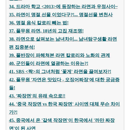
34. 드라마 학교 <2013>에 등장하는 라면과 우정사이~
35. 라면이 명절 선물 이었다구?!... 명절선물 변천사
36. 명절 음식 칼로리 빼는 법!
37. 풀무원 라면, 18년의 고집 재조명!
38. 라면으로 살펴보는 남녀차이... 남녀탐구생활 라면
편 집중분석!
39. 풀반장이 파헤쳐본 라면 칼로리와 노화의 관계
40. 군인들이 라면에 열광하는 이유는?!
41. SBS <짝>의 그녀처럼 '꽃게' 라면을 끓여보자?!
42. 풀무원 '자연은 맛있다 - 오징어짜장'에 대한 궁금증
들!
43. '짜장면'
의 유래 속으로!!
44. '중국 작장면 vs 한국 짜장면
' 사이엔 대체 무슨 차이
가?!
45. 중국에서 온 '갈색 작장면'이 한국에서 '까만 짜장
면'이 된 사연