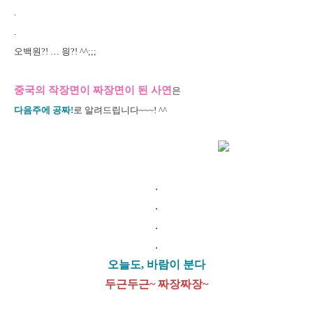
.
.
오백원?! … 읭?! ^^;;;
중국의 작장면이 짜장면이 된 사연
은
다음주에 공짜!
로 알려드립니다~~~! ^^
.
.
.
.
오늘도, 바람이 분다
두근두근~ 짜장짜장~