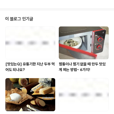
만든 동치미 육수에 수분이 풍부한 수박이 함께하니 맛은
물론 열대야를 이겨내기에도 이만한 요리가 없을 정도!! 여
름의 한복판, 너무도 무더운 시기를 맞아 풀사이 가족 여러
분께 시원함을 더~ 전해드리고자 이번 레시피는~~~ 사
이 블로그 인기글
진?! 후후 노노~ 생동감 넘치는 움짤로 갑니다~!! 고고! 풀
무원 '겨울동치미 물냉면'으로 만든 수박 물냉면 . . . 준비하
세요. 풀무원 겨울동치미물냉면 1봉지, 수박 1/3통, 오이,
래디시, 무순, 풀무원 반숙계란 촉촉란 . . . 만들어 보세요.
보는 것..
[맛있는Q] 유통기한 지난 두부 먹
찜통이나 찜기 없을 때 만두 맛있
어도 되나요?
게 찌는 방법~ 6가지!