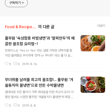
구독하기
더보기
Food & Recipe/풀반장의 쿠킹팁
의 다른 글
풀무원 '숙성함흥 비빔냉면'과 '얄피만두'의 매
콤한 꿀조합 요리법~!
글 내용
트와이스는 'Yes or Yes' 라는 설렘 가득한 선택지를 줬
지만 올여름은 우리에게 '장마 or 무더위' 라는 둘 다 싫은
선택지를 주는군요. 하아.. 정말 덥고도 습한 날들의 연속입
0
0
2019. 8. 16.
니다. 날이 이렇다 보니 불쾌지수 역시 한없이 높아지고 있
는데요. 뭔가 짜증나고 답답할 때. 시원하면서도 화끈한 한
그릇 똭! 먹으면 짜증도 똭! 사라지지 않을까요? 후후 설명
무더위를 날려줄 최고의 꿀조합!... 풀무원 '겨
을 듣는 순간 떠오르는 바로 그 메뉴 맞아요. '비빔냉면이
죠' 그중에서도 풀무원 '숙성함흥 비빔냉면'은 태양초 비빔
울동치미 물냉면'으로 만든 수박물냉면
글 내용
장에 고소한 참기름 소스, 아삭한 초절임무까지 곁들인~
열대야로 지친 풀사이 가족 여러분을 위한 최고의 요리! 이
그야말로 집에서 먹는 냉면 끝판왕이라고 할 수 있는데요.
름만 들어도 시원한 풀무원 '겨울동치미 물냉면'에 제철 수
여기에 최근 핫핫! 그 자체인 풀무원 '얇은피 꽉찬속 만
박을 넣어 만든 수박물냉면이 그 주인공인데요. '겨울동치
두'까지 곁들이면? 캬! 무더위? 그게 뭐임? 불쾌지수? 그게
0
0
2019. 8. 8.
미 물냉면'에 들어있는 제주산 겨울무와 새콤한 무청으로
뭐임? ..