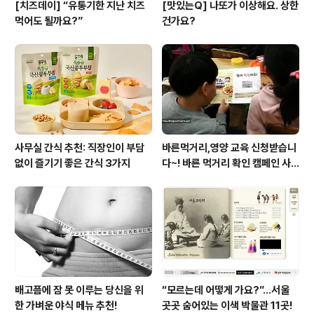
[치즈데이] “유통기한 지난 치즈
[맛있는Q] 나또가 이상해요. 상한
먹어도 될까요?”
건가요?
사무실 간식 추천: 직장인이 부담
바른먹거리,영양 교육 신청받습니
없이 즐기기 좋은 간식 3가지
다~! 바른 먹거리 확인 캠페인 사
이트 오픈!
배고픔에 잠 못 이루는 당신을 위
“모르는데 어떻게 가요?”...서울
한 가벼운 야식 메뉴 추천!
곳곳 숨어있는 이색 박물관 11곳!