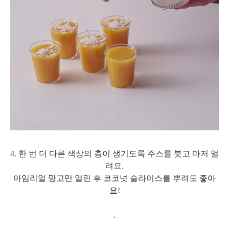
4. 한 번 더 다른 색상의 층이 생기도록 주스를 붓고 마저 얼
려요.
아임리얼 망고만 얼린 후 코코넛 슬라이스를 뿌려도
좋아
요
!
.
.