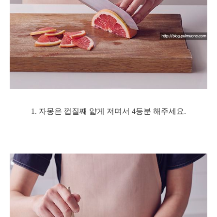
1. 자몽은 껍질째 얇게 저
며서 4등분 해주세요.