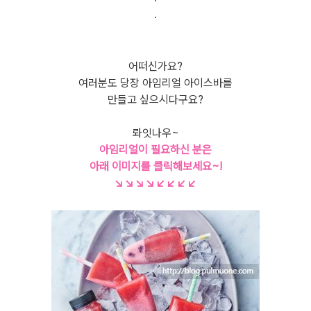
.
어떠신가요?
여러분도 당장 아임리얼 아이스바를
만들고 싶으시다구
요?
롸잇나우~
아임리얼이 필요하신 분은
아래 이미지를 클릭해보세요~!
↘↘↘↘↙↙↙↙