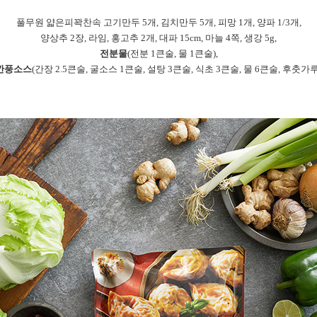
풀무원
얇은피꽉찬속
고기만두 5개,
김치만두 5개, 피망 1개, 양파 1/3개,
양상추 2장, 라임, 홍고추 2개, 대파 15cm, 마늘 4쪽, 생강 5g,
전분물
(전분 1큰술, 물 1큰술),
깐풍소스
(간장 2.5큰술, 굴소스 1큰술, 설탕 3큰술, 식초 3큰술, 물 6큰술, 후춧가