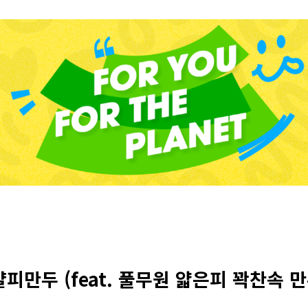
피만두 (feat. 풀무원 얇은피 꽉찬속 만