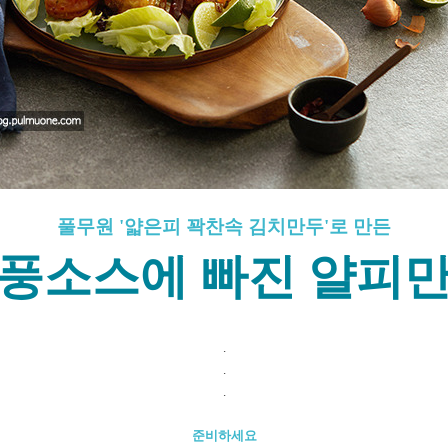
풀무원 '얇은피 꽉찬속 김치만두'로 만든
풍소스에 빠진 얄피
.
.
.
준비하세요