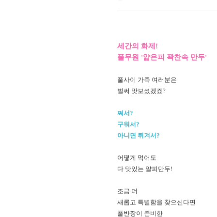
세간의 화제!
풀무원 '
얇은피 꽉찬속 만두'
풀사이 가족 여러분
은
벌써 맛보셨겠죠?
쪄서?
구워서?
아니면 튀겨서?
어떻게 먹어도
다 맛있는 얄피만두!
조금 더
새롭고 특별함을 찾으신다면
풀반장이 준비한