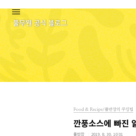
본문 바로가기
Food & Recipe/풀반장의 쿠킹팁
깐풍소스에 빠진 얄
풀반장
2019. 8. 30. 10:01