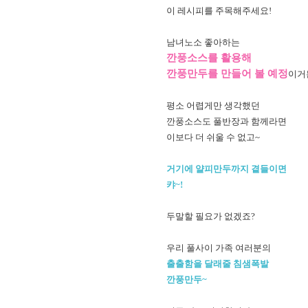
이 레시피를 주목해주세요!
남녀노소 좋아하는
깐풍소스를 활용해
깐풍만두를 만들어 볼 예정
이거
평소 어렵게만 생각했던
깐풍소스도 풀반장과 함께라면
이보다 더 쉬울 수 없고~
거기에 얄피만두까지 곁들이면
캬~!
두말할 필요가 없겠죠?
우리 풀사이 가족 여러분의
출출함을 달래줄 침샘폭발
깐풍만두~