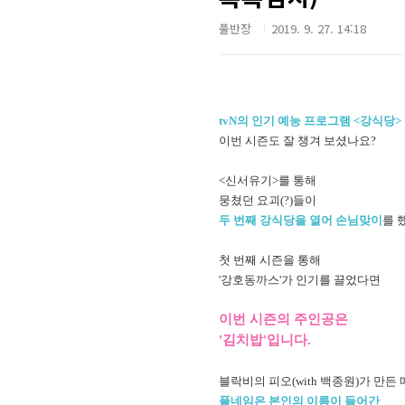
풀반장
2019. 9. 27. 14:18
tvN의 인기 예능 프로그램
<강식당>
이번 시즌도 잘 챙겨 보셨나요?
<신서유기>를 통해
뭉쳤던 요괴(?)들이
두 번째 강식당을 열어 손님맞이
를 
첫 번째 시즌을 통해
'강호동까스'가 인기를 끌었다면
이번 시즌의 주인공은
'김치밥
'입니다.
블락비의 피오(with 백종원)
가 만든
풀네임은 본인의 이름이 들어간