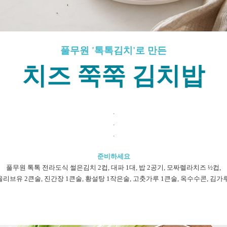
풀무원 '톡톡김치'로 만든
치즈 쭉쭉 김치밥
.
.
.
준비하세요
풀무원
톡톡
전라도식
썰은김치 2컵, 대파 1대, 밥 2공기, 모짜렐라치즈 ½컵,
올리브유 2큰술, 진간장 1큰술, 황설탕 1작은술, 고춧가루 1큰술, 옥수수콘, 김가