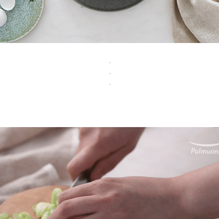
.
.
.