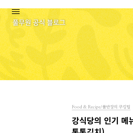
본문 바로가기
Food & Recipe/풀반장의 쿠킹팁
강식당의 인기 메뉴
톡톡김치)