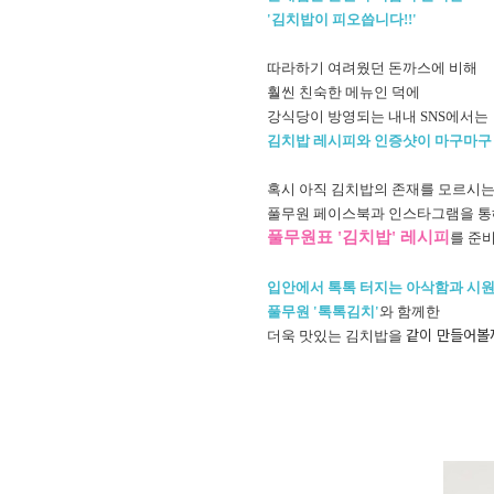
'김치밥이 피오씁니다!!'
따라하기 여려웠던 돈까스에 비해
훨씬 친숙한 메뉴인 덕에
강식당이 방영되는 내내 SNS에서는
김치밥 레시피와 인증샷이 마구마구
혹시 아직 김치밥의 존재를 모르시는
풀무원 페이스북과 인스타그램을 통
풀무원표 '김치밥' 레시피
를 준
입안에서 톡톡 터지는 아삭함과 시
풀무원 '톡톡김치'
와 함께한
같이 만들어볼
더욱 맛있는 김치밥을