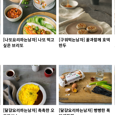
[나또요리하는남자] 나또 먹고
[구워먹는남자] 꿀과함께 호떡
싶은 브리또
만두
[달걀요리하는남자] 촉촉한 오
[달걀요리하는남자] 빵빵한 폭