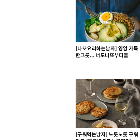
[나또요리하는남자] 영양 가득
한그릇... 너도나또부다볼
[구워먹는남자] 노릇노릇 구워