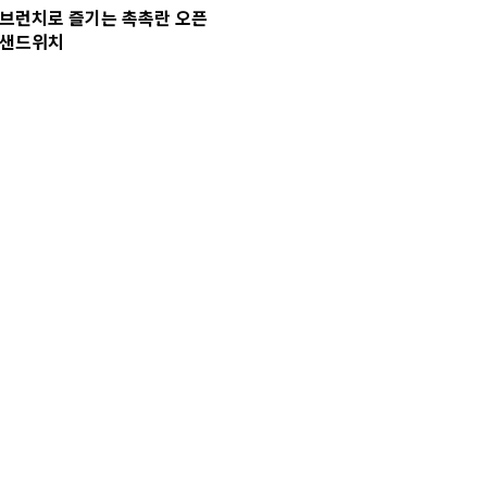
브런치로 즐기는 촉촉란 오픈
샌드위치