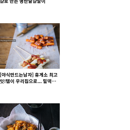
걀로 만든 명란달걀말이
[야식만드는남자] 휴게소 최고
잇!템이 우리집으로... 밀떡밀
떡 꼬치