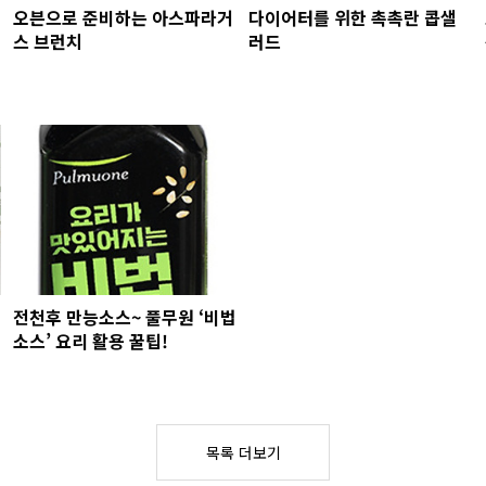
오븐으로 준비하는 아스파라거
다이어터를 위한 촉촉란 콥샐
스 브런치
러드
전천후 만능소스~ 풀무원 ‘비법
소스’ 요리 활용 꿀팁!
목록 더보기