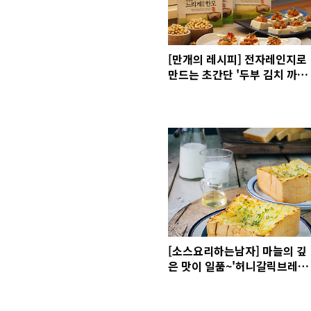
[만개의 레시피] 전자레인지로
만드는 초간단 '두부 김치 까나
페' with 풀무원 '국산콩 느리
게 만든 한모'
[소스요리하는남자] 마늘의 깊
은 맛이 일품~'허니갈릭브레
드'