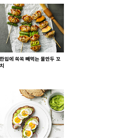
한입에 쏙쏙 빼먹는 물만두 꼬
치