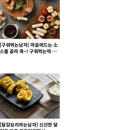
[구워먹는남자] 마음에드는 소
스를 골라 쿡~! 구워먹는떡 퐁
듀
[달걀요리하는남자] 신선한 달