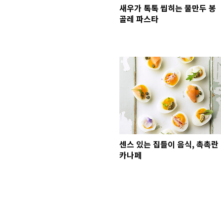
새우가 톡톡 씹히는 물만두 봉
골레 파스타
센스 있는 집들이 음식, 촉촉란
카나페