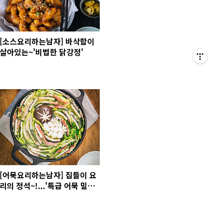
[소스요리하는남자] 바삭함이
살아있는~'비법한 닭강정'
[어묵요리하는남자] 집들이 요
리의 정석~!...'특급 어묵 밀푀
유 나베'