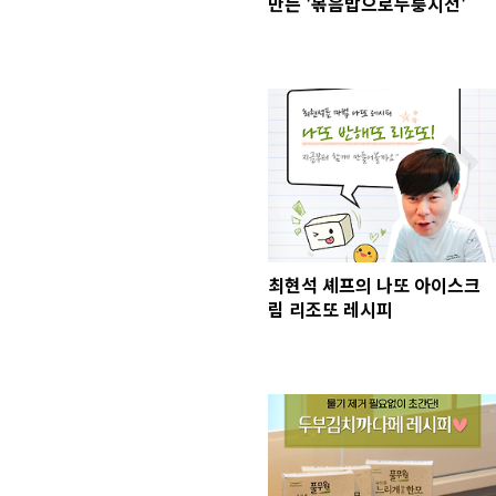
만든 '볶음밥으로누룽지전'
최현석 셰프의 나또 아이스크
림 리조또 레시피