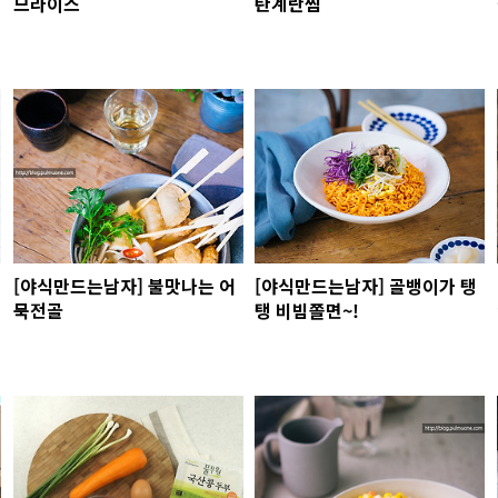
므라이스
탄계란찜
[야식만드는남자] 불맛나는 어
[야식만드는남자] 골뱅이가 탱
묵전골
탱 비빔쫄면~!