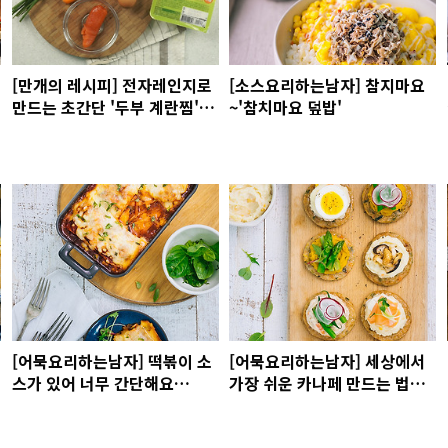
[만개의 레시피] 전자레인지로
[소스요리하는남자] 참지마요
만드는 초간단 '두부 계란찜'
~'참치마요 덮밥'
(with 풀무원 국산콩 두부)
[어묵요리하는남자] 떡볶이 소
[어묵요리하는남자] 세상에서
스가 있어 너무 간단해요
가장 쉬운 카나페 만드는 법
~!...'어묵볶이 라자냐'
~!...'특급 어묵 카나페'