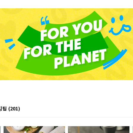
쿠킹팁
(201)