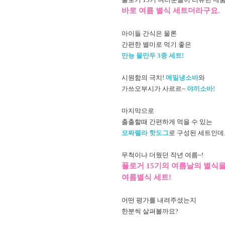
바로 여름 별식 세트더라구요.
아이들 간식은 물론
간편한 별미로 먹기 좋은
만능 물만두 3종 세트!
시원함의 극치!
메밀냉소바
와
가쓰오부시가 사르르~
야끼소바!
마지막으로
출출할때 간편하게 먹을 수 있는
모짜렐라 핫도그
로 구성된 세트인데
무척이나 더웠던 작년 여름~!
풀로거 15기의 여름날의 별식
여름별식 세트!
어떤 평가를 내려주셨는지
한분씩 살펴볼까요?