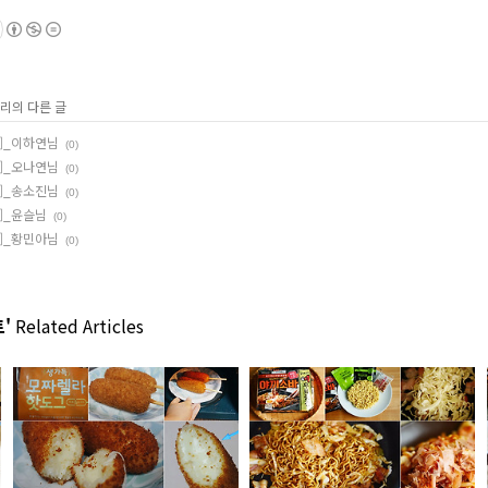
고리의 다른 글
7]_이하연님
(0)
6]_오나연님
(0)
4]_송소진님
(0)
3]_윤슬님
(0)
2]_황민아님
(0)
'
Related Articles