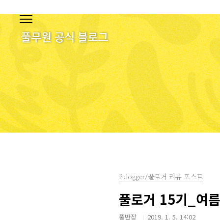
본문 바로가기
Pulogger/풀로거 리뷰 포스트
풀로거 15기_여름
풀반장
2019. 1. 5. 14:02