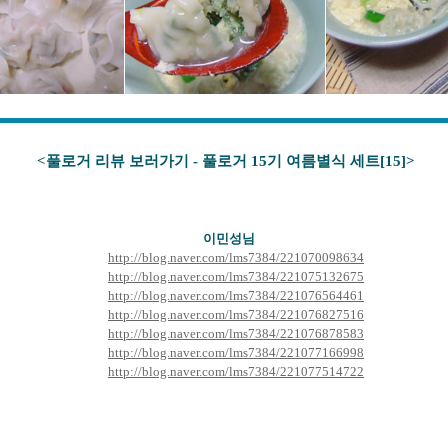
<풀로거 리뷰 보러가기 - 풀로거 15기 여름별식 세트[15
]>
이민성
님
http://blog.naver.com/lms7384/221070098634
http://blog.naver.com/lms7384/221075132675
http://blog.naver.com/lms7384/221076564461
http://blog.naver.com/lms7384/221076827516
http://blog.naver.com/lms7384/221076878583
http://blog.naver.com/lms7384/221077166998
http://blog.naver.com/lms7384/221077514722