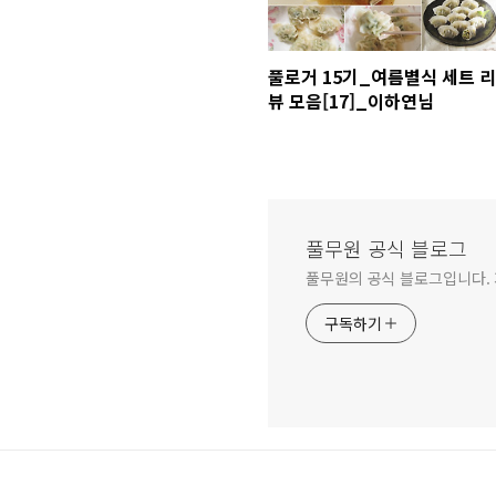
풀로거 15기_여름별식 세트 리
뷰 모음[17]_이하연님
풀무원 공식 블로그
풀무원의 공식 블로그입니다.
구독하기