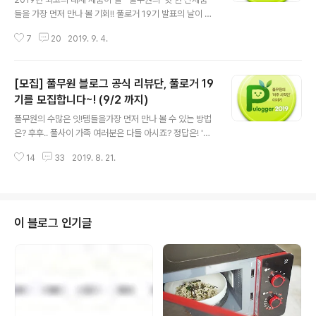
공개합니다. . . . 하나. 포기하지 마라! 멈추지 마라!... 멈출
들을 가장 먼저 만나 볼 기회!! 풀로거 19기 발표의 날이 밝
수 없는 맛 마라 드셔보셨나요? 아직 못 먹어본 사람은 있
았습니다. 이번에도 많은 분께서 풀로거에 대한 관심과 열
어도 한 번만 먹은 사람은 없다고 할 정도로 강한 중독성을
7
20
2019. 9. 4.
정을 담은 출사표를 남겨주셨는데요. 풀반장은 감동의 눈
자랑하..
물을 흘리며 한 글자라도 놓칠새라 꼼꼼하게 읽고 또 읽었
답니다. 그리하여 결정된 풀로거 19기!! 풀무원에 대한 사
[모집] 풀무원 블로그 공식 리뷰단, 풀로거 19
랑과 열정만 있다면 누구나 가능한 풀로거 19기에 선정된
그 영광의 주인공들을 지금 공개합니다!!! 강윤이님(yun~)
기를 모집합니다~! (9/2 까지)
글 내용
/ 김수진님(j67~) / 김영선님(dpd~) / 김은미님(emj~) /
풀무원의 수많은 잇!템들을가장 먼저 만나 볼 수 있는 방법
김정민님(51j~) / 리리제이님(stop~) / 러블리민수님(jm
은? 후후.. 풀사이 가족 여러분은 다들 아시죠? 정답은! '풀
h~) / 박미령님(smr~) / 백현지님(hw9~) / 보라도치님(b
로거가 되는 것!' 풀무원 공식블로그 '풀무원의 아주 사적인
ab~) / 상큼이님(cls~) / 신..
14
33
2019. 8. 21.
이야기'의 공식 리뷰단! 드디어~ '풀로거' 모집이 시작됐습
니다~. 늘 그래왔듯 이번에도 역시 풀무원의 따끈따끈한
신제품들과 풀로거 활동 시기에 맞는 테마 제품들을 리뷰
제품으로 준비했구요. 꾸준히 블로그를 운영중인 분들이라
면 파워블로거가 아니어도 문제 없으니 부담갖지 마시고
이 블로그 인기글
신청 고고! 누구나 하고 싶고 누구나 될 수 있는 풀로거! 풀
로거에 도전하는 법은 간단해요~! 댓글로 "가장 좋아하는
풀무원 제품과 그 이유", 그리고 운영중인 블로그의 URL을
남기면 끝! 그리고 이제 남은건 풀반장의 선택만 기다리면
되는데요. 풀반장이 ..