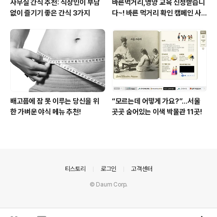
사무실 간식 추천: 직장인이 부담
바른먹거리,영양 교육 신청받습니
없이 즐기기 좋은 간식 3가지
다~! 바른 먹거리 확인 캠페인 사
이트 오픈!
배고픔에 잠 못 이루는 당신을 위
“모르는데 어떻게 가요?”...서울
한 가벼운 야식 메뉴 추천!
곳곳 숨어있는 이색 박물관 11곳!
의안내
티스토리
로그인
고객센터
© Daum Corp.