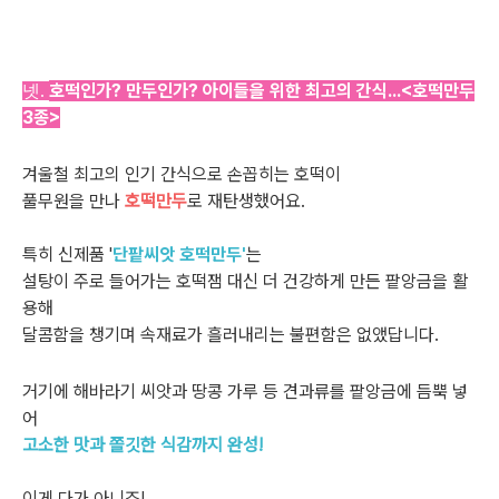
호떡인가? 만두인가? 아이들을 위한 최고의 간식...<호떡만두
넷.
3종>
겨울철 최고의 인기 간식으로 손꼽히는 호떡이
풀무원을 만나
호떡만두
로 재탄생했어요.
특히 신제품 '
단팥씨앗 호떡만두'
는
설탕이 주로 들어가는 호떡잼 대신 더 건강하게 만든 팥앙금을 활
용해
달콤함을 챙기며 속재료가 흘러내리는 불편함은 없앴답니다.
거기에 해바라기 씨앗과 땅콩 가루 등 견과류를 팥앙금에 듬뿍 넣
어
고소한 맛과 쫄깃한 식감까지 완성!
이게 다가 아니죠!