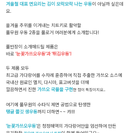
겨울철 대표 면요리는 김이 모락모락 나는 우동
이 아닐까 싶은데
요.
올겨울 추위를 이겨내는 치트키로 활약할
풀무원 우동 2종을 풀로거 여러분에게 소개합니다!
풀반장이 소개해드릴 제품은
바로
'눈꽃가쓰오우동'과 '튀김우동'!
두 제품 모두
최고급 가다랑어를 수차례 훈증하여 직접 추출한 가쓰오 소스에
국내산 원료인 멸치, 다시마, 표고버섯을 더해
깔끔하면서 진한
가쓰오 국물을 구현
.
한 점이 특징이지요.
여기에 풀무원의 수타식 제면 공법으로 탄생한
탱글 쫄깃 생우동
까지 더하면~~ 캬!!!
'눈꽃가쓰오우동'
은 청정해역의 가다랑어만을 엄선하여 만든