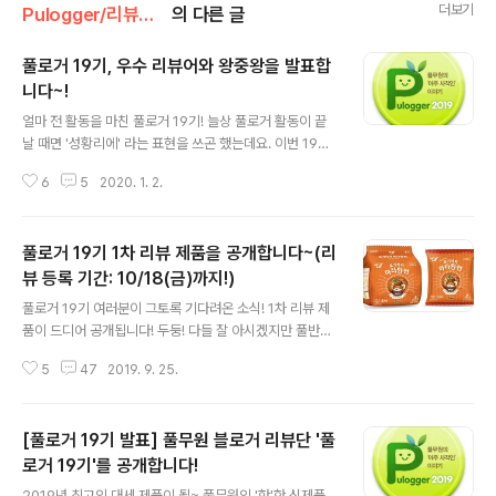
더보기
Pulogger/리뷰단 [풀로거] 공지
의 다른 글
풀로거 19기, 우수 리뷰어와 왕중왕을 발표합
니다~!
글 내용
얼마 전 활동을 마친 풀로거 19기! 늘상 풀로거 활동이 끝
날 때면 '성황리에' 라는 표현을 쓰곤 했는데요. 이번 19기
야말로 진짜 '성황리에'라는 말이 딱 맞는 기수가 아니었나
6
5
2020. 1. 2.
싶어요. 한 분도 빠짐없이 전원 리뷰 작성에 풀로거 한 분당
리뷰 건수가 10건을 넘을 정도로 정~~말 열심히 해주셨거
든요. 같은 제품군이지만 각기 다른 맛이라 여러 제품을 보
풀로거 19기 1차 리뷰 제품을 공개합니다~(리
내 드린 경우 하나의 포스트에 모든 맛을 다 소개해주셔도
된다고 했음에도~ 각각의 포스트로 분류해 정말 상세하게
뷰 등록 기간: 10/18(금)까지!)
글 내용
리뷰해주시는 정성까지... 풀반장, 정말 감동해버렸지 뭡니
풀로거 19기 여러분이 그토록 기다려온 소식! 1차 리뷰 제
까.. 흑흑~ ㅜ.ㅠ 풀로거 19기 모집 당시 고심 끝에 선정한
품이 드디어 공개됩니다! 두둥! 다들 잘 아시겠지만 풀반장
20명에 대한 풀반장의 선택이 틀리지 않았음을 몸소 증명
은 말이죠. 풀로거 리뷰 제품을 선정할 때 최고의 구성을 위
해주시니. 몸 둘 바를 모르겠네요. ㅜ.ㅠ 자~ 풀반장을 이렇
5
47
2019. 9. 25.
해 늘 고민하고 있는데요. 고민 끝에 구성된 풀로거 19기 1
게 감동..
차 리뷰 제품은 짜잔! 풀반장이 야심차게 준비한 풀무원 신
제품 모음입니다. 아직 잘 알려지지 않은 제품부터 슬슬 인
[풀로거 19기 발표] 풀무원 블로거 리뷰단 '풀
기몰이 하고 있는 제품까지. 아직은 낯선 새얼굴들이지만
누가 대세 제품으로 떠오를지 우리 풀로거 여러분께서 판
로거 19기'를 공개합니다!
글 내용
단해주시기를 바라며~! 풀로거 19기 1차 리뷰제품! 지금
2019년 최고의 대세 제품이 될~ 풀무원의 '핫'한 신제품