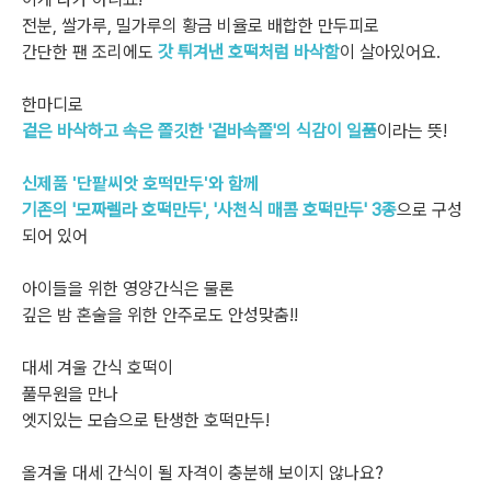
전분, 쌀가루, 밀가루의 황금 비율로 배합한 만두피로
간단한 팬 조리에도
갓 튀겨낸 호떡처럼 바삭함
이 살아있어요.
한마디로
겉은 바삭하고 속은 쫄깃한 '겉바속쫄'의 식감이 일품
이라는 뜻!
신제품 '단팥씨앗 호떡만두'와 함께
기존의 '모짜렐라 호떡만두', '사천식 매콤 호떡만두' 3종
으로 구성
되어 있어
아이들을 위한 영양간식은 물론
깊은 밤 혼술을 위한 안주로도 안성맞춤!!
대세 겨울 간식 호떡이
풀무원을 만나
엣지있는 모습으로 탄생한 호떡만두!
올겨울 대세 간식이 될 자격이 충분해 보이지 않나요?