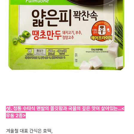
정통 수타식 면발의 쫄깃함과 국물의 깊은 맛이 살아있는...<
셋.
우동 2종>
겨울철 대표 간식은 호떡,