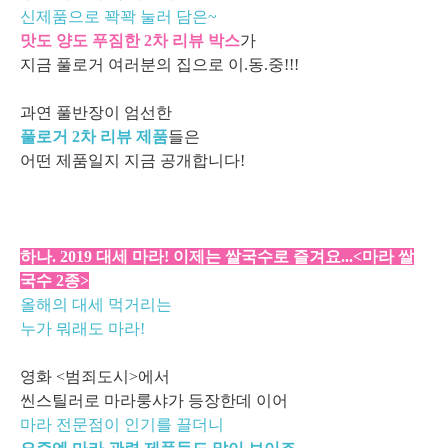
신제품으로 꽉꽉 눌러 담은~
맛도 양도 푸짐한 2차 리뷰 박스
가
지금 풀로거 여러분의 집으로 이.동.중!!!
과연 풀반장이 엄선한
풀로거 2차 리뷰 제품
들은
어떤 제품일지 지금 공개합니다!
하나. 2019 대세 마라! 이제는 쌀국수로 즐겨요...<마라 쌀
국수 2종>
올해의 대세 먹거리는
누가 뭐래도 마라!
영화 <범죄도시>에서
씬스틸러로 마라룽샤가 등장한데 이어
마라 전문점이 인기를 끌더니