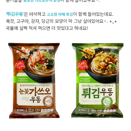
윤기좔좔
이 함께 들어있구요~.
꽃모양 가쓰오부시 토핑
'튀김우동'
은 바삭하고
이 함께 들어있는데요.
고소한 야채 튀김
쑥갓, 고구마, 감자, 당근의 모양이 막 그냥 살아있어요~. +_+
국물에 살짝 적셔 먹으면 더 맛있다고 하네요!