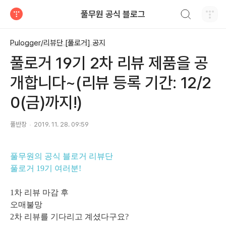
검색하기
풀무원 공식 블로그
티스토리
Pulogger/리뷰단 [풀로거] 공지
풀로거 19기 2차 리뷰 제품을 공
개합니다~(리뷰 등록 기간: 12/2
0(금)까지!)
풀반장
2019. 11. 28. 09:59
풀무원의 공식 블로거 리뷰단
풀로거 19기 여러분!
1차 리뷰 마감 후
오매불망
2차 리뷰를 기다리고 계셨다구요?