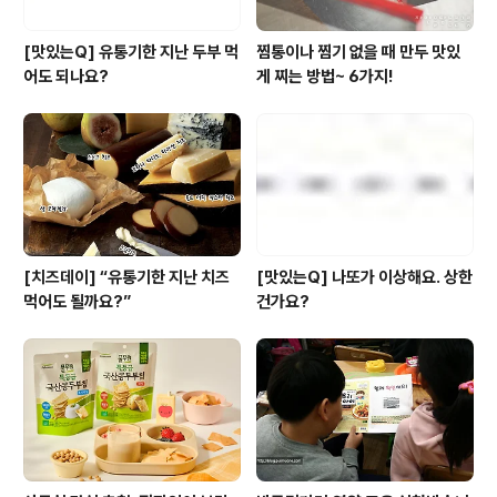
[맛있는Q] 유통기한 지난 두부 먹
찜통이나 찜기 없을 때 만두 맛있
어도 되나요?
게 찌는 방법~ 6가지!
[치즈데이] “유통기한 지난 치즈
[맛있는Q] 나또가 이상해요. 상한
먹어도 될까요?”
건가요?