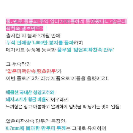
둘. 만두 돌풍의 주역 얄피가 매콤하게 돌아왔다!...<얇은피
꽉찬속 땡초만두>
출시한 지 불과 7개월 만에
누적 판매량 1,000만 봉지를 돌파
하며
메가히트 상품에 등극한
풀무원 '얇은피꽉찬속 만두'
그 후속작인
'얇은피꽉찬속 땡초만두'
가
이번 풀로거 2차 리뷰 제품으로 이름을 올렸어요!!
매콤한 국내산 청양고추와
돼지고기가 황금 비율
로 어우러져
느끼함은 잡고 매콤하고 알싸하게 입맛을 확 당기는 맛이 일품!
얇은피꽉찬속 만두의 특징인
0.7mm에 불과한 만두피 두께
는 그대로 유지하여