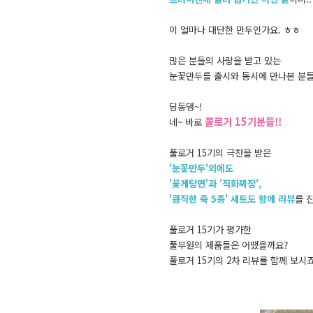
이 얼마나 대단한 만두인가요. ㅎㅎ
많은 분들의 사랑을 받고 있는
눈꽃만두를 출시와 동시에 만나본 분들
딩동댕~!
풀로거 15기
분들!!
네~ 바로
풀로거 15기의
극찬을 받은
'눈꽃만두'외에도
'꽃게탕면'과 '직화짜장',
'큼직한 죽 5종' 세트도 함께 리뷰
를 
풀로거 15기가 평가한
풀무원의 제품들은 어땠을까요?
풀로거 15기의 2차 리뷰를 함께 보시죠