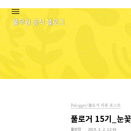
본문 바로가기
Pulogger/풀로거 리뷰 포스트
풀로거 15기_눈꽃
풀반장
2019. 3. 2. 12:43