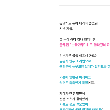
유난히도 눈이 내리지 않았던
지난 겨울.
그 눈이 어디 갔나 했더니만
풀무원 '눈꽃만두' 위로 올라갔네요
전분가루 물을 이용해 만드는
일본식 만두 조리법으로
군만두에 눈꽃모양 날개가 달리도록 한
덕분에 밑면은 바삭하고
윗면은 촉촉한게 특징
이죠.
게다가 만두 밑면에
전분 소스가 묻어있어
기름도 물도 필요없이
프라이팬에 올려 굽기만 하면 끝
이니..