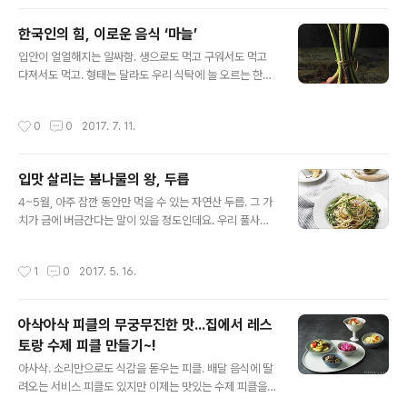
이라고 하네요. 일반 오이보다 2~3배 이상 크고 길이도
긴, 무엇보다 황토색에 쩍쩍 갈라진 표면이 인상적인 노각!
한국인의 힘, 이로운 음식 ‘마늘’
이 노각이 알고보면 풍부한 수분은 물론 칼로리는 낮은데
글 내용
식이섬유는 풍부하고 칼륨까지 많이 들어있어 체내 노폐물
입안이 얼얼해지는 알싸함. 생으로도 먹고 구워서도 먹고
을 빼내는데 그만이라는 사실! 오이에 익숙했던 만큼 잘 몰
다져서도 먹고. 형태는 달라도 우리 식탁에 늘 오르는 한국
랐던 노각! 노각에 대해 하나하나 꼼꼼히 살펴보는 시간을
인의 대표 식재료 '마늘' 바로 이 마늘이 세계 10대 건강 식
갖는건 어떨까요? 알면알수록 영양으로 꽉찬 모습에 반해
품이라는 사실을 아시나요? 식중독균을 죽일 정도로 강력
작성시간
0
0
2017. 7. 11.
이렇게 말하고 싶을..
한 살균, 항균작용 때문인데요. 비타민B1과 결합하면 피로
회복과 정력증강에까지 좋다고하니..! 어찌보면 우리가 이
토록 열정적일 수 있는 건 마늘 덕분이었는지도 모르겠네
입맛 살리는 봄나물의 왕, 두릅
요. 알면 알수록 궁금한 마늘, 그 매력에 대해 조금 더 알아
글 내용
보기 위한 마늘 심층탐구~ 바로 시작합니다! 한국인의 힘,
4~5월, 아주 잠깐 동안만 먹을 수 있는 자연산 두릅. 그 가
이로운 음식 ‘마늘’ 한국인의 유전자를 분석해 보면 마늘 성
치가 금에 버금간다는 말이 있을 정도인데요. 우리 풀사이
분이 나올 것이라는 우스갯소리가 있다. 그만큼 마늘 없는
가족 여러분은 어떠신가요? 두릅 좋아하시나요? 독특한 향
한국인의 식탁은 상상하기 어렵다. 어떤 형태로든 늘 먹고
과 쌉싸래한 맛이 호불호를 갈리게 하곤 하지만 그래도 풀
작성시간
1
0
2017. 5. 16.
있어서 잘 모르지만, 사..
반장은 호호호~ 대호! 산채의 제왕이라 부를 정도로 풍부
한 영양을 뽐내는 봄 두릅에는 양질의 단백질, 비타민 A, B
1, B2, C와 인, 칼슘, 철분도 많구요~. 칼로리는 낮으면서
아삭아삭 피클의 무궁무진한 맛...집에서 레스
섬유질이 풍부해 변비로 고생하는 분들이나 다이어터들에
토랑 수제 피클 만들기~!
게도 딱! 우리가 먹는 두릅나무의 꼭대기에 솟은 새순처럼
글 내용
영양도 맛도 우뚝! 갑자기 두릅 생각이 간절해지는 느낌?!
아사삭. 소리만으로도 식감을 돋우는 피클. 배달 음식에 딸
ㅎㅎ 앗! 그러고보니 자연산 두릅은 5월까지라 하지 않았
려오는 서비스 피클도 있지만 이제는 맛있는 수제 피클을
나요? (손가락을 하나씩 접으며) 가만있자.. 얼마 남지 않았
내놓는 레스토랑도 많아졌지요. 그래선가요, 요리 좀 한다