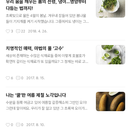
우리 몸을 깨우는 봄의 전령, 냉이...영양부터
뿜! 이랍니다! 4~5월이 제철인 아스파라거스는 오래전부
다듬는 법까지!
터 유럽 황실에서 재배하고 즐겨먹었던 채소인데요. 아미
글 내용
노산의 일종인 아스파라긴산의 이름이 아스파라거스에서
초록빛으로 물든 4월의 봄날. 겨우내 잠들어 있던 봄나물
나왔을 만큼 피로회복과 숙취해소에 좋다는 사실! 아스파
들이 기지개를 켜기 시작했습니다. 그중에서도 냉이는 그
라거스를 원래부터 좋아하셨던 분들은 더 깊이! 모르셨던
쌉쌀한 맛과 깊은 향으로 봄이면 결코 안먹고는 그냥 지나
작성시간
3
22
2018. 4. 26.
분들은 이제부터~ 사랑에 빠지시길 바라며 아스파라거스
칠 수 없는 대표적 봄철 식재료로 손꼽히죠. 식초넣고 빨갛
의 영양과 요리법, 다듬는 법까지 몽땅 알려드릴게요~!..
게 슥슥 버무려 먹는 냉이 무침. 봄의 향을 가득 품은 냉이
국 등등. 생각만으로도 침이 고이는 수준인데요. 알고보면
치명적인 매력, 마법의 풀 ‘고수’
냉이는 영양적으로도 아주 대단하답니다. 단백질 함량이
글 내용
세상에 존재하는 수많은 식재료들 중에 이렇게 호불호가
높고 비타민 A와 C는 물론 각종 무기질과 칼슘과 철분까지
확연히 갈리는 식재료가 또 있을까요? 그 정체는 바로 고
풍부하거든요. 오죽하면 냉이를 '약초'라고도 부르겠어요
수. 동남아에서는 없어서는 안될 소중한 향신료지만~ 고대
~. ^^ 모르고 먹어도 맛있지만 알고먹으면 더~욱 맛있는
그리스에서 향수로 사용했을 정도로 강한향을 자랑하는 탓
냉이에 대해 알아볼 시간! 지금 시작합니다!우리 몸을 깨우
작성시간
6
0
2017. 8. 15.
에 동남아 지역 여행책 첫장에는 늘 현지어로 '고수 빼주세
는 봄의 전령, 냉이 봄에 새싹이 솟아오르는 걸 보면 왜 봄
요 라고 말하는 법' 이 실려있곤 할 정도! 심지어 나는 '고수
이 ‘spring’인지 이해할 ..
가 싫어요' 라고 적힌 옷도 있다고 하니 고수에 대한 호불호
나는 ‘쿨’한 여름 제철 노각입니다
가 얼마나 심한지 아시겠죠? 하지만~ 심한 호불호 만큼이
글 내용
나 한번 빠지면 도저히 헤어나올 수 없다는 사실! 알고보면
수분을 듬뿍 머금고 있어 여름철 갈증해소에 그만인 오이!
5천년이라는 긴 시간동안 세계인의 사랑을 받아온 향긋한
그런데 말이에요. 우리가 잘 알고 있던 그 초록색 오이가~
마법의 풀 고수~. 고수 불호에서 고수 호호호~ 로~ 고수
실제로는 덜 여물은 즉 덜 자란 어린잎 같은 상태라는걸 아
러버가 되기 위한 그 첫걸음으로 먼저 고수랑 인사를 해보
시나요? 헙.. 그렇다면 어른이 된 오이의 모습은... 바로.. 노
작성시간
0
0
2017. 8. 10.
는건 어떨까요? 안녕, 고수야..
각?! 딩동댕! 늙은 오이라 말하는 노각이 어른 오이의 모습