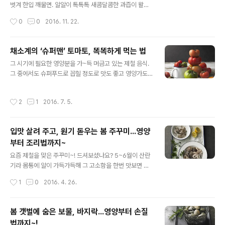
지~! 풀무원 웹진 을 통해 한번 알아보도록 하죠~.아삭아
벗겨 한입 깨물면. 알알이 톡톡톡 새콤달콤한 과즙이 왈칵
삭 미끈미끈 원기 듬뿍! 뿌리채소, 마모든 것이 움츠러드는
~! 겨울이면 생각나는 대표적 국민 과일, 감귤인데요. 이미
작성시간
0
0
2016. 11. 22.
겨울. 하지만 땅속에 깊이 ..
한 상자 들여놓고 계시다구요? ㅎㅎ 값도 싸고, 감기 예방
에도 좋아 최고의 겨울철 과일로 손꼽히는 감귤에 대해 얼
마나 알고 계시나요? 첫눈이 내린다는 '소설(小雪)'답게 첫
채소계의 ‘슈퍼맨’ 토마토, 똑똑하게 먹는 법
눈이 내린 지역도 있다는 오늘~ 감귤의 영양부터 종류까지
글 내용
그 시기에 필요한 영양분을 가~득 머금고 있는 제철 음식.
풀반장이 철저히 파헤쳐 드립니다! 감귤의 매력에 빠질 준
그 중에서도 슈퍼푸드로 꼽힐 정도로 맛도 좋고 영양가도
비 되셨나요? 팔방미인 국민 과일,감귤 겨울이 되면 거실
높고 심지어~ 외모까지 예쁜 아이가 있었으니.. 바로 토마
탁자나 식탁 위에 심심치 않게 오르는 과일이 있다. 바로 겨
토 랍니다. 눈건강과 심혈관 질환에도 좋고 칼로리도 낮아
울철 ‘국민 간식’ 감귤이다. 새콤 달콤 맛도 좋고, 몸에도 좋
작성시간
2
1
2016. 7. 5.
다이어트용으로도 딱! 신통방통 알토란같은 토마토~ 과연
은데, 값도 싸니, 이렇게 ‘착한’ 간식거리가 또 어디 있을까.
어떻게 하면 제대로 먹을 수 있을까요? 과일보다 더 과일같
태양빛을 닮은..
은 슈퍼 채소 토마토! 얼마나 좋길래 풀반장이 이렇게까지
입맛 살려 주고, 원기 돋우는 봄 주꾸미...영양
소개하는지 한번 들어보세요~. 채소계의 '슈퍼맨' 토마토
부터 조리법까지~
의사의 일을 덜어 주는, 요즘 말로 ‘열일 하는’ 채소가 있다.
글 내용
바로 봄여름 식탁을 알차고 풍성하게 만들어 주는 토마토
요즘 제철을 맞은 주꾸미~! 드셔보셨나요? 5~6월이 산란
다. ‘슈퍼푸드’로 손꼽히는 채소 중에서 맛도 좋고 영양가도
기라 몸통에 알이 가득가득해 그 고소함을 한번 맛보면 헤
높아 인기 만점인 토마토는 웬만한 영양제 저리가라 할 정
어나오지 못할 정도인데요. 어찌보면 작고 볼품없게 생긴
작성시간
1
0
2016. 4. 26.
도로 우리 가족 건강 ..
주꾸미지만 알고보면 각종 영양 성분을 골고루 갖추고 있
는 꽤 괜찮은 자연강장제랍니다. 대표적 영양 성분은 익히
알고 계신 타우린! 피로회복제에 많이 들어있는 이 성분이
봄 갯벌에 숨은 보물, 바지락...영양부터 손질
오징어나 낙지에 비해서도 훨씬 높다고 하네요. 게다가 칼
법까지~!