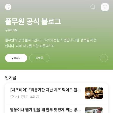
검색하기
티스토리
풀무원 공식 블로그
구독자
35
풀무원의 공식 블로그입니다. 지속가능한 식생활에 대한 정보를 제공
합니다. 나와 지구를 위한 바른먹거리
구독하기
방명록
신고하기 레이어
열기
인기글
[치즈데이] “유통기한 지난 치즈 먹어도 될까
요?”
141
8
조회
71
찜통이나 찜기 없을 때 만두 맛있게 찌는 방법