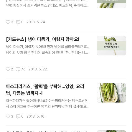
인하세요! 3. 흰자가 봉긋한가요? 흰자가 봉긋하니 솟아 있
유럽 황실에서 즐겨먹던 채소인데요. 피로회복, 숙취해소
어야 신선하고 맛있어요. 흰자가 퍼지면 먹지 말고 버리세
에 좋다는 아스파라긴산도 아스파라거스에서 처음 발견됐
요. 4. 항생제는 NO! 항생제나 호르몬제를 먹이지 않았는
을 정도로 비타민의 보고이기도! 이렇게 몸에 좋은 아스파
지 체크하세요. 항생제를 먹였다는 건 엄마닭의 사육환경
작성시간
3
0
2018. 5. 24.
라거스로 간단한 브런치를 차려볼까 해요. 아스파라거스는
이 좋지 않다는 증거랍니다. 5. 이왕이면 동물복지 인증 달
줄기 끝쪽을 먹어야 하니 우선, 뿌리 쪽 밑동을 3~5cm 잘
걀! 가축을 스트레스 없..
라내구요. 감자 깎는 필러나 과도를 이용해 중간 부분부터
[카드뉴스] 냉이 다듬기, 어렵지 않아요!
껍질을 제거해주세요. 올리브오일, 소금, 후추 간해서 180
글 내용
도 오븐에 10분 구워요. 방울 토마토, 달걀 프라이를 곁들
냉이 다듬기, 어렵지 않아요! 먼저 냉이를 골라볼까요? 흠..
이면 초간단 브런치 완성! 아스파라거스 브런치, 참 쉽죠?
냉이의 맛과 향은 뿌리에 집중되어 있으니까.. 뿌리는 너무
풀무원 블로그에서 쉽고 건강한 레시피를 더 많이 만나보
굵지 않고 곧고 연한 것, 잎은 진녹색에 작고 가늘가늘한 걸
세요! posted by 풀반장
골라요. 무엇보다 뿌리가 상하지 않게 조심조심! 누런 잎은
작성시간
2
76
2018. 5. 22.
떼고 뿌리 흙을 꼼꼼히 털어요. 뿌리에 상처나지 않게 검은
부분을 살살 긁어주세요. 애기다루듯 살살~향긋한 냉이 된
장국 만들기 1. 풀무원 해물다시팩으로 육수를 내요. 2. 풀
아스파라거스, ‘활력’을 부탁해...영양, 요리
무원 된장을 2숟가락 풀고 끓여요. 3. 냉이를 넣고 한소끔
법, 다듬는 법까지~!
끓여요. 4. 풀무원 다진마늘 1티스푼! 5. 홍고추, 국간장, 소
글 내용
금, 후추 살짝. 6. 완성! posted by 풀반장
아스파라거스 좋아하시나요? 아스파라거스는 레스토랑에
서 스테이크를 주문하면 영혼의 단짝마냥 함께 접시에 오
르는 채소인데요. 대나무를 닮은 듯 뭔가 단단한 외모 탓에
작성시간
3
0
2018. 5. 10.
쉽게 손이 가지 않는다는 분도 있지만~ 한입 맛보면! 헐! 대
박! ๑°⌓°๑ 어쩜 이리도 부드러운지. 반전매력이 따로 없
네요. 그런데 아스파라거스의 진짜 매력은 영양면에서 뿜