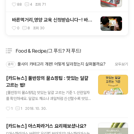
~ 6가지!
88
4
조회
71
바른먹거리,영양 교육 신청받습니다~! 바른
먹거리 확인 캠페인 사이트 오픈!
0
8
조회
30
Food & Recipe/그 푸드? 저 푸드!
분류 전체보기
주요 글 목록
풀사이 카테고리 개편! 어떻게 달라졌는지 살펴볼까요?
모두보기
공지
[카드뉴스] 풀반장의 꿀쇼핑팁 : 맛있는 달걀
고르는 법!
글 내용
[풀반장의 꿀쇼핑팁] 맛있는 달걀 고르는 기준 1. 산란일자
를 확인하세요. 달걀도 채소나 과일처럼 신선할수록 맛있
답니다. 유통기한보다는 엄마닭이 달걀을 낳은 그 날짜, '산
작성시간
1
1
2018. 10. 30.
란일자'를 확인하세요. 그 트럭의 계란은 진짜 싱싱할까요?
달걀은 상하기 쉬운 단백질로 이우어져 있어 10도 이내에
냉장 보관할수록 좋아요. 2. 냉장유통 달걀이 싱싱! 집에서
[카드뉴스] 아스파라거스 요리해보셨나요?
도 냉장고에 보관하는 달걀, 밖에서도 냉장 유통되는지 확
글 내용
[‘아스파라거스 브런치’ 요리법 보러가기] 아스파라거스는