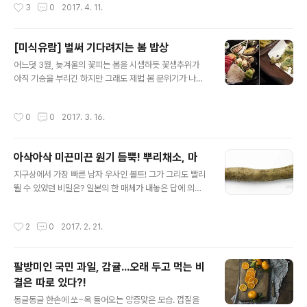
작성시간
3
0
2017. 4. 11.
네요!!! 어서..
는 레스토랑에서는 메인 요리보다 이름이 더 많이 불리기
도 한다죠? ㅎㅎ "여기 피클 더 주세요~!" 그 레스토랑에서
맛본 아삭하고 향긋한 피클의 식감과 맛을 잊지 못해 초보
[미식유람] 벌써 기다려지는 봄 밥상
자도 만들기 쉽다는 말에 용기를 얻어 홈메이드 피클 만들
글 내용
어느덧 3월, 늦겨울의 꽃피는 봄을 시샘하듯 꽃샘추위가
기에 도전해보신 분들도 많을텐데요. 생각보다 준비가 번
아직 기승을 부리긴 하지만 그래도 제법 봄 분위기가 나는
거로우시다구요? ㅎㅎ 그래도 아는 만큼 쉬워지는 법! 레스
것 같네요. 이제 봄 꽃들이 매력을 뽐내는 시기가 오면 우리
토랑 피클이 왜 그렇게 맛있는지, 그 이유와 함께 수제 피클
마음은 흩날리는 꽃잎처럼 살랑~살랑~ 겨우내 잠들어 있
쉽고 맛있게 만드는 법을 꼼꼼히 알아봅니다~! 풀무원 웹
작성시간
0
0
2017. 3. 16.
다가 3월의 따뜻한 햇살을 찾아 만개한 봄꽃처럼 맛을 뽐
진 에 실린 피클 이야기를 통해 풀사이 가족 여러분을 피클
내는 제철 식재료들이 미식가들을 유혹하는 봄. 제철 벚굴,
박사로 만들어드리겠습니닷~. ㅎ..
제철 도다리, 통통한 멸치.... 전국 각지에 퍼져있는 봄의 식
아삭아삭 미끈미끈 원기 듬뿍! 뿌리채소, 마
재료들을 찾아 한번 떠나보는 건 어떨까요? 우선 오늘은 풀
글 내용
반장이 여러분을 모시겠습니다~. :) [미식유람] 벌써 기다
지구상에서 가장 빠른 남자 우사인 볼트! 그가 그리도 빨리
려지는 봄 밥상 본업은 여행작가인데 어찌된 일인지 TV나
뛸 수 있었던 비밀은? 일본의 한 매체가 내놓은 답에 의하
라디오에서는 주로 먹는 이야기를 한다. 의 저자 노중훈 작
면 우사인 볼트의 고향인 자메이카 사람들이 즐겨 먹는 참
가가 때마다 보내오는 미식유람기. 허름하고 오래되고 정
마에 함유된 성분이 일종의 도핑 물질과 같은 반응을 보이
작성시간
2
0
2017. 2. 21.
겨운 식당들이 자주 등장..
기 때문이라고 하는데요. '산속의 장어'라는 별명이 붙을 정
도로 마가 원기보충에 좋은 채소로 손꼽히는 이유를 알것
만 같네요. 소화 개선과 혈당을 낮춰주는 효능 뿐만 아니라
팔방미인 국민 과일, 감귤...오래 두고 먹는 비
관절염 치료제의 주원료일 정도로 관절에도 무척이나 좋은
결은 따로 있다?!
마! 하지만 자주, 쉽게 찾아 먹기엔 조금 거리가 느껴지는
글 내용
식재료이긴 한데요. 이렇게 좋은 마를 어떻게 먹으면 좋을
동글동글 한손에 쏘~옥 들어오는 앙증맞은 모습. 껍질을