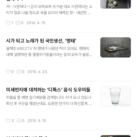
로리까지 낮아 부담도 덜하죠~! 요리보고 조리봐도 장점이
글 내용
참~ 많은 주꾸미. 어떻게 드실건가요? 입맛 살려주고, 원기
캬~ 시원하다~! 김이 모락모락 뜨거운 데도 시원하다는 소
돋우는 봄 주꾸미 미식가라면 피해갈 수 없는 봄 제철 음식
리가 절로 나올 정도로 국물 요리의 매력은 참~ 대단한 것
의 대표 주자 주꾸미. 주꾸미가 1년 중 가장 맛있다는 이 계
같습니다. 국물의 기본은 육수! 채소 육수, 고기 육수, 해산
작성시간
1
0
2016. 4. 19.
절이 오면 몸통에 알이 꽉 찬 주꾸미를 맛보기 위해 많은 사
물 육수 등등... 국물을 내는 수많은 방법들 중에서 제철 봄
람들이 서해를 찾는다. 탱..
을 맞아 그 맛을 더욱 뽐내고 있는 것이 있었으니 바로 해산
물 육수의 최강자 바지락입니다. 뽀얗게 우러나는 바지락
시가 되고 노래가 된 국민생선, ‘명태’
국물은 자연에서 온 만능 조미료라 해도 모자람이 없는데
글 내용
올해초 KBS2TV 에 명태가 나왔던 적이 있어요. 명태에
요. 칼국수는 물론 국과 찌개 어디에 넣어도 별다른 조미료
대해 설명하던 중 멸종위기동물이라는 말에 모두가 놀랐던
가 필요 없을 정도로 깊은 맛을 자랑하니까요. 설명만 들어
것은 멸종이라는 단어가 너무도 어색할 정도로 우리에게
도 입에서 침이 고이는 바지락에 대해 얼마나 알고 계시나
익숙한 국민생선이기 때문이었는데요. 생태탕, 동태찌개,
요? 바지락의 특성과 고르는 법까지, 바지락에 대한 모든
작성시간
0
0
2015. 6. 23.
북엇국, 황태구이, 명란젓, 창난젓... 그야말로 수많은 요리
것, 지금 알아보세요~! 봄 갯벌에 숨은 보물, 바지락 모든
에 등장한 명태가 멸종위기동물이라니.. 새삼 더 특별하고
생명이 왕성한 생명활..
소중하게 느껴지는 것만 같은데요. 그 특별한 마음 더욱 간
미세먼지에 대처하는 ‘디톡스’ 음식 도우미들
직하시라고 명태에 대한 이모저모를 모아봤어요. 물론 풀
글 내용
무원 웹진 에서 말이죠! 명태를 더욱 소중하게 만들어줄 명
외출을 할 때면 일기예보를 검색합니다. 비가 오나 안오나
태 이야기.. 한번 들어보실까요? 시가 되고 노래가 된 국민
확인 후 우산을 챙겼는데요. 요즘엔 한가지 더 확인할게 생
생선, ‘명태’ 가수 강산에가 ‘감푸른 바다’같은 목소리로 노
겼어요. 바로 '미세먼지'~!! 중국발 황사에 힘겨워 하던 지
래한 ‘명태’의 첫 구절을 들으면서 큰 깨달음을 하나 얻었
난 시절은 행복할 정도 였다고 말할 정도로 지독한 '미세먼
작성시간
3
0
2015. 5. 19.
다. 바로 그 동안 먹었던..
지'는 외출할 때마다 반드시 확인해야하는 요소가 되었는
데요. 황사처럼 단순한 흙먼지가 아니다보니 코나 입으로
걸러지지 않고 바로 폐까지 침투해 몸에 안좋은 영향을 끼