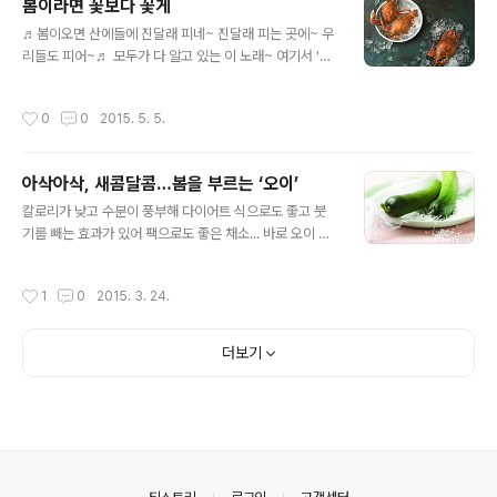
봄이라면 꽃보다 꽃게
치게 되는 만큼 비오는 날 우산 챙기듯 미세먼지가 심한 날
글 내용
은 마스크를 챙기는 분들 많으시죠? 미세먼지의 위협이 커
♬봄이오면 산에들에 진달래 피네~ 진달래 피는 곳에~ 우
지면서 다시금 주목받는 것이 우리 몸 속 독소 배출을 돕는
리들도 피어~♬ 모두가 다 알고 있는 이 노래~ 여기서 '우
'디톡스 음식' 우선은 미세먼지에 노출되지 않는 것이 중요
리들'을 봄에 어울리는 식재료로 바꿔보면.. 누가 떠오르나
하고 꼭 외출을 해야한다면 마스크를 통해 최소화 시키고
요? 풀반장 머리속에 등장한 녀석은 바로 '꽃게' 입니다. 6
작성시간
0
0
2015. 5. 5.
마지막으로 배출을 돕는 음식들을..
~7월 산란을 앞두고 알과 내장을 가득 품고 있는 봄이야
말로 꽃게 살을 제대로 즐기기에 가장 좋은 계절이거든요.
맛도 좋아 찾는 사람들이 많지만 고르기 부터 손질하기까
아삭아삭, 새콤달콤…봄을 부르는 ‘오이’
지 필요한 노하우가 여간 많은 것이 아니다보니 가까이 있
글 내용
지만 쉽지많은 않은 녀석이라는 생각이 드는데요. 꽃게러
칼로리가 낮고 수분이 풍부해 다이어트 식으로도 좋고 붓
버를 자처하는 풀반장이 풀사이 가족분들을 위해 소개해드
기를 빼는 효과가 있어 팩으로도 좋은 채소... 바로 오이 이
릴 포스트가 있어요. 풀무원 웹진 에 실린 꽃게의 영양과 다
야기 인데요~ 봄부터 여름까지 제 맛을 내다보니 요즘 오
루는 법을 소개한 기사인데요. 모두가 어려워하는 고르기
이를 즐기시는 분들이 많을 것 같네요. 풋풋한 향과 생생한
작성시간
1
0
2015. 3. 24.
와 손질하기 그리고 즐기기까지 담고 ..
맛때문으로 인기를 끄는 오이~ 생으로 먹어도 좋지만 절임
으로 먹어도 딱이죠?! 오이 절임을 맛있게 먹기 위해 필요
한 오이 고르는 법부터 다듬는법 그리고 절이는 법까지~
더보기
오이 절임에 대한 다양한 내용들을 담고 있는 풀무원 사외
보 기사를 여러분들께 소개해드립니다. 아참~ 풀반장이 사
외보 오이편 촬영 현장을 스케치하며 가져온 오이 손질 노
하우 포스트도 잊지 말고 챙겨보시면 더욱 맛있는 오이절
임을 만드실 수 있겠죠? ㅎㅎ [오이 손질 노하우 포스트 보
러가기] 그럼 아삭아삭 새콤달콤, 오..
의안내