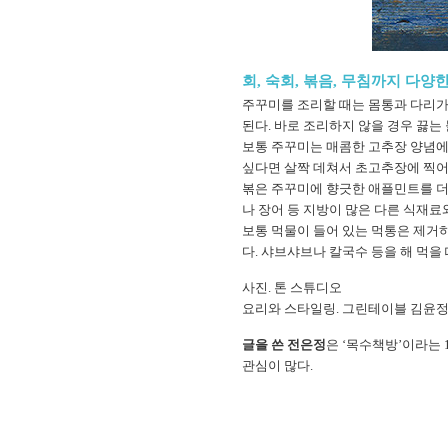
회, 숙회, 볶음, 무침까지 다양
주꾸미를 조리할 때는 몸통과 다리가
된다. 바로 조리하지 않을 경우 끓는 
보통 주꾸미는 매콤한 고추장 양념에
싶다면 살짝 데쳐서 초고추장에 찍어
볶은 주꾸미에 향긋한 애플민트를 더
나 장어 등 지방이 많은 다른 식재료
보통 먹물이 들어 있는 먹통은 제거
다. 샤브샤브나 칼국수 등을 해 먹을 
사진. 톤 스튜디오
요리와 스타일링. 그린테이블 김윤
글을 쓴 전은정
은 ‘목수책방’이라는 
관심이 많다.