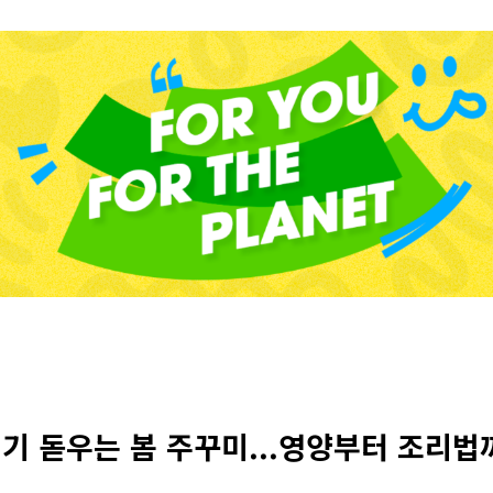
원기 돋우는 봄 주꾸미...영양부터 조리법