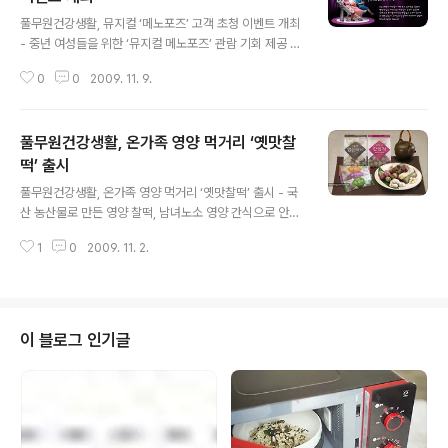
글 내용
풀무원건강생활, 뮤지컬 ‘메노포즈’ 고객 초청 이벤트 개최
- 중년 여성들을 위한 ‘뮤지컬 메노포즈’ 관람 기회 제공 이
벤트 - 문화 마케팅의 일환으로 후원하는 메노포즈 초대권
0
0
2009. 11. 9.
및 공연 티켓 할인 혜택 제공 풀무원건강생활(대표 이규석,
www.pulmuoneHA.com)의 중년 여성 건강기능식품
그린체 로젠빈수(秀)가 뮤지컬 ‘메노포즈' 공연 관람 기회
풀무원건강생활, 온가족 영양 먹거리 ‘옛맛찰
를 제공하는 이벤트를 개최한다. 우리말로 ‘폐경’을 의미하
는 공연명의 뮤지컬 ‘메노포즈’는 40~50대 폐경기 중년여
떡’ 출시
글 내용
성들의 고민해결과 자아발견 과정을 유쾌하게 풀어가는 작
풀무원건강생활, 온가족 영양 먹거리 ‘옛맛찰떡’ 출시 - 국
품이다. 그린체 로젠빈수(秀)의 후원으로 펼쳐지는 이번 공
산 농산물로 만든 영양 찰떡, 남녀노소 영양 간식으로 안성
연은 풀무원건강생활 고객이라면 누구나 참여 가능한 이벤
맞춤 - 한 입 크기의 개별포장으로 보관은 쉽고 간편하게
트를 통해 관람 기회를 제공한다. 이벤트 참여 방법은 그린
1
0
2009. 11. 2.
즐기는 먹거리 풀무원건강생활(대표 이규석)은 100% 국
체 로젠빈수(秀) 제..
산 농산물을 사용하여 전통방식으로 정성스럽게 만든 ‘옛
맛찰떡’ 5종(70개, 3만 9900원/ 옛맛쑥찰떡, 옛맛흑미찰
떡, 옛맛현미영양찰떡, 옛맛검은깨경단, 고향맛 한입떡)을
출시했다. ‘옛맛찰떡’은 통쌀로 고두밥을 짓는 ‘통쌀기법’과
이 블로그 인기글
100번 이상 치대는 ‘떡메기법’인 전통방식에 풀무원의 무
첨가 제조원칙에 따라 MSG, 유화제, 전분, 색소, 방부제를
넣지 않아 안심하고 먹을 수 있는 영양 간식이다. 100% 국
산 농산물 찹쌀, 쑥, 흑미, 현미, 검은깨등과 천연 원료를 사
용하여..