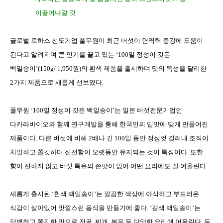
이끌어나갈 것
글로벌 로하스 선도기업 풀무원이 최근 버섯이 면역력 증강에 도움이
된다고 알려지며 큰 인기를 끌고 있는
‘100
일 정성이 깃든
백일송이
’(150g/ 1,950
원
)
의 흰색 제품을 출시하며 맛의 특성을 달리한
2
가지 제품으로 새롭게 선보였다
.
풀무원
‘100
일 정성이 깃든 백일송이
’
는 일본 버섯전문기업인
다카라바이오와 함께 연구개발을 통해 한국인의 입맛에 맞게 만들어진
제품이다
.
다른 버섯에 비해
2
배나 긴
100
일 동안 정성껏 길러내 조직이
치밀하고 쫄깃하며 신선함이 오랫동안 유지되는 것이 특징이다
.
또한
향이 진하지 않고 버섯 특유의 쓴맛이 없어 어떤 요리에도 잘 어울린다
.
새롭게 출시된
‘
흰색 백일송이
’
는 깔끔한 색상에 아삭하고 부드러운
식감이 살아있어 맛깔스런 음식을 만들기에 좋다
. ‘
갈색 백일송이
’
는
담백하고 쫄깃한 맛으로 전골
,
찌개
,
볶음 등 다양한 요리에 어울린다
.
두