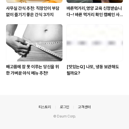
사무실 간식 추천: 직장인이 부담
바른먹거리,영양 교육 신청받습니
없이 즐기기 좋은 간식 3가지
다~! 바른 먹거리 확인 캠페인 사
이트 오픈!
배고픔에 잠 못 이루는 당신을 위
[맛있는Q] 나또, 냉동 보관해도
한 가벼운 야식 메뉴 추천!
될까요?
의안내
티스토리
로그인
고객센터
© Daum Corp.