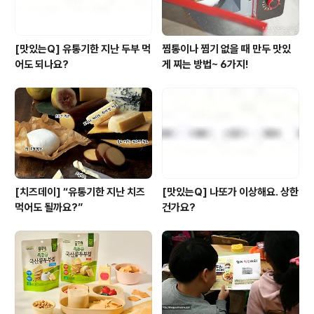
[맛있는Q] 유통기한 지난 두부 먹
찜통이나 찜기 없을 때 만두 맛있
어도 되나요?
게 찌는 방법~ 6가지!
[치즈데이] “유통기한 지난 치즈
[맛있는Q] 나또가 이상해요. 상한
먹어도 될까요?”
건가요?