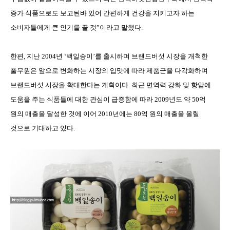
증가 식품으로도 보고된바 있어 간편하게 건강을 지키고자 하는
소비자들에게 큰 인기를 끌 것
”
이라고 말했다
.
한편
,
지난
2004
년
‘
백일송이
’
를 출시하며 브랜드버섯 시장을 개척한
풀무원은 앞으로 변화하는 시장의 입맛에 따라 제품군을 다각화하며
브랜드버섯 시장을 확대한다는 계획이다
.
최근 면역력 강화 및 항암에
도움을 주는 식품들에 대한 관심이 급증함에 따라
2009
년도 약
50
억
원의 매출을 달성한 것에 이어
2010
년에는
80
억 원의 매출을 올릴
것으로 기대하고 있다
.