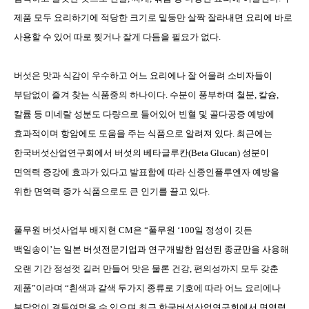
제품 모두 요리하기에 적당한 크기로 밑둥만 살짝 잘라내면 요리에 바로
사용할 수 있어 따로 찢거나 잘게 다듬을 필요가 없다
.
버섯은 맛과 식감이 우수하고 어느 요리에나 잘 어울려 소비자들이
부담없이 즐겨 찾는 식품중의 하나이다
.
수분이 풍부하며 철분
,
칼슘
,
칼륨 등 미네랄 성분도 다량으로 들어있어 빈혈 및 골다공증 예방에
효과적이며 항암에도 도움을 주는
식품으로 알려져 있다
.
최근에는
한국버섯산업연구회에서
버섯의
베타글루칸
(Beta Glucan)
성분이
면역력 증강에
효과가 있다고 발표함에 따라 신종인플루엔자 예방을
위한 면역력 증가 식품으로도 큰 인기를 끌고 있다
.
풀무원 버섯사업부
배
지현
CM
은
“
풀무원 ‘
100
일 정성이 깃든
백일송이’는 일본 버섯전문기업과 연구개발한 엄선된 종균만을 사용해
오랜 기간 정성껏 길러 만들어 맛은 물론 건강
,
편의성까지 모두 갖춘
제품
”
이라며
“
흰색과 갈색 두가지 종류로 기호에 따라 어느 요리에나
부담없이 곁들여먹을 수 있으며 최근 한국버섯산업연구회에서 면역력