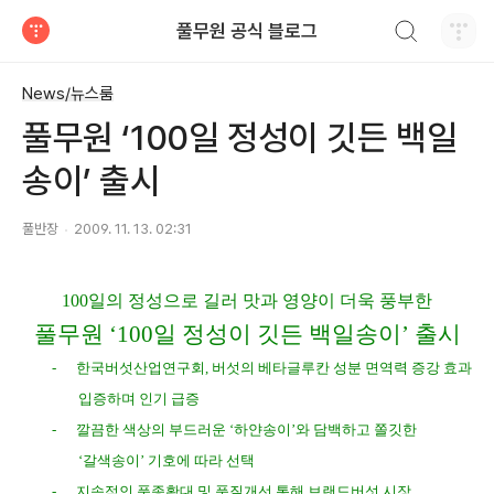
검색하기
풀무원 공식 블로그
티스토리
News/뉴스룸
풀무원 ‘100일 정성이 깃든 백일
송이’ 출시
풀반장
2009. 11. 13. 02:31
100
일의 정성으로 길러 맛과 영양이 더욱 풍부한
풀무원
‘100
일 정성이 깃든 백일송이
’
출시
-
한국버섯산업연구회
,
버섯의 베타글루칸 성분 면역력 증강 효과
입증하며 인기 급증
-
깔끔한 색상의 부드러운
‘
하얀송이
’
와 담백하고 쫄깃한
‘
갈색송이
’
기호에 따라 선택
-
지속적인 품종확대 및 품질개선 통해 브랜드버섯 시장