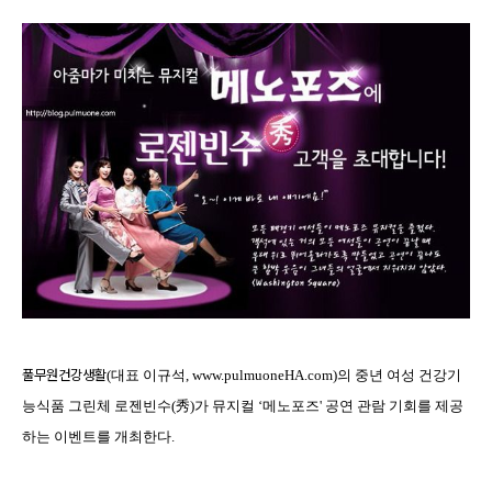
풀무원건강생활
(
대표
이
규석
, www.pulmuoneHA.com)
의
중년
여성
건강기
능식품
그린체
로젠빈수
(
秀
)
가
뮤지컬
‘
메노포즈
'
공연
관람
기회를
제공
하는
이벤트를
개최한다
.