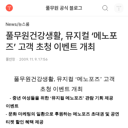
검색하기
풀무원 공식 블로그
티스토리
News/뉴스룸
풀무원건강생활, 뮤지컬 ‘메노포
즈’ 고객 초청 이벤트 개최
풀반장
2009. 11. 9. 17:56
풀무원건강생활
,
뮤지컬
‘
메노포즈
’
고객
초청
이벤트
개최
-
중년
여성들을
위한
‘
뮤지컬
메노포즈
’
관람
기회
제공
이벤트
-
문화
마케팅의
일환으로
후원하는
메노포즈
초대권
및
공연
티켓
할인
혜택
제공