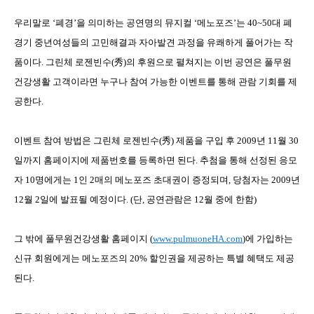
우리말로
‘폐경’을
의미하는
공연명의
뮤지컬
‘메노포즈’는
40~50
대
폐
경기
중년여성들의
고민해결과
자아발견
과정을
유쾌하게
풀어가는
작
품이다
.
그린체
로젠빈수
(
秀
)
의
후원으로
펼쳐지는
이번
공연은
풀무원
건강생활
고객이라면
누구나
참여
가능한
이벤트를
통해
관람
기회를
제
공한다
.
이벤트
참여
방법은
그린체
로젠빈수
(
秀
)
제품을
구입
후
2009
년
11
월
30
일
까지
홈페이지에
제품번호를
등록하면
된다
.
추첨을
통해
선정된
응모
자
10
명에게는
1
인
2
매의
메노포즈
초대권이
증정되며
,
당첨자는
2009
년
12
월
2
일
에
발표될
예정이다
. (
단
,
공연관람은
12
월
중에
한함
)
그
밖에
풀무원건강생활
홈페이지
(
www.pulmuoneHA.com
)
에
가입하는
신규
회원에게는
메노포즈의
20%
할인권을
제공하는
특별
혜택도
제공
된다
.