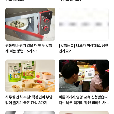
찜통이나 찜기 없을 때 만두 맛있
[맛있는Q] 나또가 이상해요. 상한
게 찌는 방법~ 6가지!
건가요?
사무실 간식 추천: 직장인이 부담
바른먹거리,영양 교육 신청받습니
없이 즐기기 좋은 간식 3가지
다~! 바른 먹거리 확인 캠페인 사
이트 오픈!