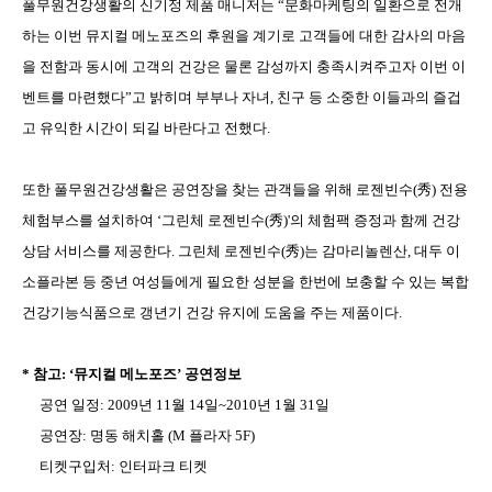
풀무원건강생활의
신기정
제품
매니저는
“
문화마케팅의
일환으로
전개
하는
이번
뮤지컬
메노포즈의
후원을
계기로
고객들에
대한
감사의
마음
을
전함과
동시에
고객의
건강은
물론
감성까지
충족시켜주고자
이번
이
벤트를
마련했다
”
고
밝히며
부부나
자녀
,
친구
등
소중한
이들과의
즐겁
고
유익한
시간이
되길
바란다고
전했다
.
또한
풀무원건강생활은
공연장을
찾는
관객들을
위해
로젠빈수
(
秀
)
전용
체험부스를
설치하여
‘그린체
로젠빈수
(
秀
)'
의
체험팩
증정과
함께
건강
상담
서비스를
제공한다
.
그린체
로젠빈수
(
秀
)
는
감마리놀렌산
,
대두
이
소플라본
등
중년
여성들에게
필요한
성분을
한번에
보충할
수
있는
복합
건강기능식품으로
갱년기
건강
유지에
도움을
주는
제품이다
.
*
참고
: ‘
뮤지컬
메노포즈
’
공연
정보
공연
일정
:
2009
년
11
월
14
일
~
2010
년
1
월
31
일
공연장
:
명동
해치홀
(M
플라자
5F)
티켓구입처
:
인터파크
티켓