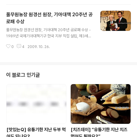
산 농산물을 사용하여 전통방식으로 정성스럽게 만든 ‘옛
맛찰떡’ 5종(70개, 3만 9900원/ 옛맛쑥찰떡, 옛맛흑미찰
풀무원농장 원경선 원장, 기아대책 20주년 공
떡, 옛맛현미영양찰떡, 옛맛검은깨경단, 고향맛 한입떡)을
출시했다. ‘옛맛찰떡’은 통쌀로 고두밥을 짓는 ‘통쌀기법’과
로패 수상
글 내용
100번 이상 치대는 ‘떡메기법’인 전통방식에 풀무원의 무
풀무원농장 원경선 원장, 기아대책 20주년 공로패 수상 -
첨가 제조원칙에 따라 MSG, 유화제, 전분, 색소, 방부제를
1989년 국제기아대책기구 한국 지부 직접 설립, 제3세계
넣지 않아 안심하고 먹을 수 있는 영양 간식이다. 100% 국
빈곤 타파에 헌신 - 한국 유기농의 효시, 95세인 현재도 현
산 농산물 찹쌀, 쑥, 흑미, 현미, 검은깨등과 천연 원료를 사
0
4
2009. 10. 26.
역 농부로 일하며 평화, 기아대책, 환경운동에 앞장서 - 풀
용하여..
무원농장을 통해 생명존중과 이웃사랑의 정신으로 바른 먹
거리 구현의 토대 마련 ㈜풀무원농장의 설립자이자 한국
기아대책기구(이하, 기아대책)의 창립자인 원경선옹(95
세)이 한국기아대책기구 20주년 기념행사에서 공로패를
이 블로그 인기글
수상했다. 1989년 설립, 올해로 20주년을 맞은 기아대책
은 지난 23일 여의도 63빌딩 컨벤션홀에서 열린 기념행사
에서 국제기아대책기구 한국지부를 설립하고 지금까지 이
사로 참여하면서 국제 빈곤 타파에 헌신해온 원경선옹에게
공로패를 수여하고, 축하하는 자리를 가..
[맛있는Q] 유통기한 지난 두부 먹
[치즈데이] “유통기한 지난 치즈
어도 되나요?
먹어도 될까요?”