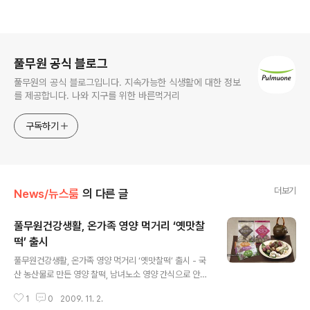
로그 정보
풀무원 공식 블로그
풀무원의 공식 블로그입니다. 지속가능한 식생활에 대한 정보
를 제공합니다. 나와 지구를 위한 바른먹거리
구독하기
더보기
News/뉴스룸
의 다른 글
풀무원건강생활, 온가족 영양 먹거리 ‘옛맛찰
떡’ 출시
글 내용
풀무원건강생활, 온가족 영양 먹거리 ‘옛맛찰떡’ 출시 - 국
산 농산물로 만든 영양 찰떡, 남녀노소 영양 간식으로 안성
맞춤 - 한 입 크기의 개별포장으로 보관은 쉽고 간편하게
1
0
2009. 11. 2.
즐기는 먹거리 풀무원건강생활(대표 이규석)은 100% 국