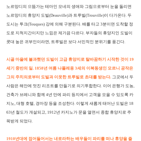
노르망디의 으뜸가는 테마인 모네의 생애와 그림으로부터 눈을 돌리면
노르망디의 휴양지 도빌(Deauville)과 트루빌(Trouville)이 다가온다. 두
도시는 투크(Touques) 강에 의해 구분된다. 배를 타고 3분이면 도착할 정
도로 지척지간이지만 느낌은 제가끔 다르다. 부자들의 휴양지인 도빌이
콧대 높은 귀부인이라면, 트루빌은 보다 서민적인 분위기를 풍긴다.
시골 마을에 불과했던 도빌이 고급 휴양지로 탈바꿈하기 시작한 것이 19
세기 중반의 일.
1858년 여름 나폴레옹 3세의 이복동생인 모르니 공작은
그의 주치의로부터 도빌과 이웃한 트루빌로 초대를 받는다.
그곳에서 두
사람은 해안에 멋진 리조트를 만들기로 의기투합한다. 이어 은행가 도농,
건축가 브레니와 함께 4년 만에 파리 등지에서 고객을 모을 수 있도록 카
지노, 대형 호텔, 경마장 등을 조성한다. 이렇게 새롭게 태어난 도빌은 18
63년 철도가 개설되고, 1912년 카지노가 문을 열면서 종합 휴양지로 주
목받게 되었다.
1910년대에 접어들어서는 내로라하는 배우들이 파리를 떠나 휴양을 즐