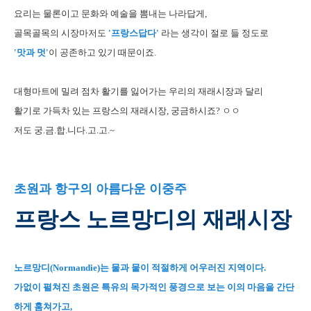
요리는 물론이고 문화와 예술을 뽐내는 나라답게,
골목골목의 시장마저도
'프랑스답다'
라는 생각이 절로 들 정도로
'맛과 멋'
이 공존하고 있기 때문이죠.
대형마트에 밀려 점차 활기를 잃어가는 우리의 재래시장과 달리
활기로 가득차 있는 프랑스의 재래시장, 궁금하시죠? ㅇㅇ
저도 궁.금.합.니다.고.고.~
초원과 항구의 아름다운 이중주
프랑스 노르망디의 재래시장
노르망디(Normandie)는 물과 뭍이 적절하게 어우러진 지역이다.
가없이 펼쳐진 초원은 특유의 목가적인 풍경으로 보는 이의 마음을 간단
하게 훔쳐가고,