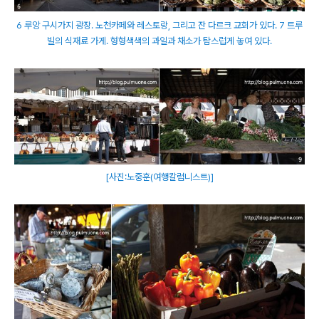
6 루앙 구시가지 광장. 노천카페와 레스토랑, 그리고 잔 다르크 교회가 있다. 7 트루
빌의 식재료 가게. 형형색색의 과일과 채소가 탐스럽게 놓여 있다.
[사진:노중훈(여행칼럼니스트)]