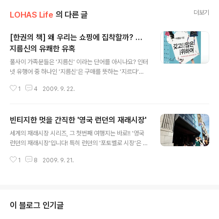
더보기
LOHAS Life
의 다른 글
[한권의 책] 왜 우리는 쇼핑에 집착할까? …
지름신의 유쾌한 유혹
글 내용
풀사이 가족분들은 '지름신' 이라는 단어를 아시나요? 인터
넷 유행어 중 하나인 '지름신'은 구매를 뜻하는 '지르다'와
'신'을 합쳐 만든 단어로 충동구매를 원하는 강한 염원을 뜻
1
4
2009. 9. 22.
한다고 보시면 됩니다. ^^ 보통 '지름신이 강림했다' '어깨
에 올라탔다'라고 사용들 하지요. 이런 강력한 지름신을 한
번이라도 만나본 사람이라면 누구나 공감할만한 책이 있습
빈티지한 멋을 간직한 '영국 런던의 재래시장'
니다. 바로 랍니다. 자칭 불굴의 쇼핑애호가인 저자의 쇼핑
글 내용
에 대한 고백들을 보며 맞아맞아! 연신 고개를 끄덕이게 되
세계의 재래시장 시리즈, 그 첫번째 여행지는 바로!! '영국
는 책입니다. (풀반장이 탐독하는 의 이충걸 편집장님이 쓴
런던의 재래시장'입니다! 특히 런던의 '포토벨로 시장'은 영
책이죠~ ^ ^ ) (그나저나 저도 아래 리뷰를 읽다가 지름신
화 의 배경으로 나와 우리에게 익숙한 곳이죠. 그야말로 빈
이 강림할 뻔.....쿨럭..) 왜 우리는 쇼핑에 집착하는 걸까?
1
8
2009. 9. 21.
티지의 천국이라고 할 수 있습니다. 2킬로미터 남짓한 시
일단, 내 신상명세 고백부터 시작해야겠다. O형에 천칭자
장거리를 걷는 동안 무언가 많은 사연을 가졌을 듯한 빈티
리, 삼..
지 제품들과 앤티크 제품들을 셀 수 없이 만날 수 있기 때문
이죠. '포토벨로'외에도 젊음이 가득한 '캠든 타운', 없는 것
없이 다 있다는 '브릭 레인' 음식을 원하는 사람에게 최고의
이 블로그 인기글
장소인 '버러 마켓'까지 그야말로 재래시장을 통해 영국의