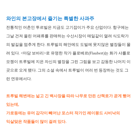
와인의 본고장에서 즐기는 특별한 사과주
전통적인 어촌인 투르빌은 지금도 고기잡이가 주요 산업이다. 항구에는
그날 건져 올린 어패류를 판매하는 수산시장이 매일같이 열려 식도락가
의 발길을 멈추게 한다. 트루빌의 해안에도 도빌에 못지않은 별장들이 몰
려 있다. <마담 보바리>로 유명한 작가 플로베르(Flaubert)는 화가 샤를로
모젱이 트루빌에 지은 자신의 별장을 그린 그림을 보고 감동한 나머지 이
곳으로 오게 됐다. 그의 소설 속에서 트루빌이 여러 번 등장하는 것도 그
런 연유에서다.
트루빌 해변에는 넓고 긴 백사장을 따라 나무로 만든 산책로가 곧게 뻗어
있는데,
가로등에는 유머 감각이 빼어난 포스터 작가인 레이몽드 사비낙의
익살맞은 작품들이 많이 걸려 있다.