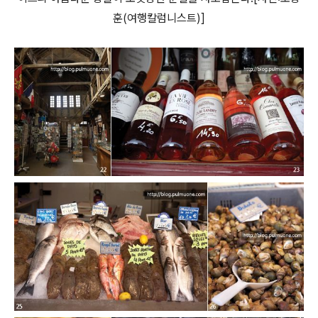
훈(여행칼럼니스트)]