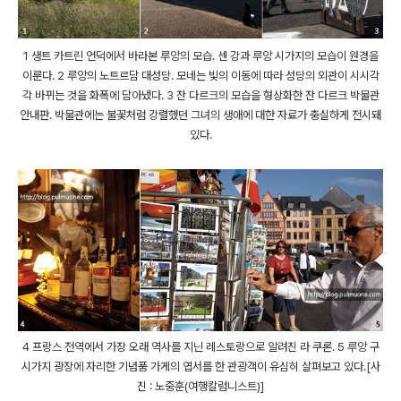
1 생트 카트린 언덕에서 바라본 루앙의 모습. 센 강과 루앙 시가지의 모습이 원경을
이룬다. 2 루앙의 노트르담 대성당. 모네는 빛의 이동에 따라 성당의 외관이 시시각
각 바뀌는 것을 화폭에 담아냈다. 3 잔 다르크의 모습을 형상화한 잔 다르크 박물관
안내판. 박물관에는 불꽃처럼 강렬했던 그녀의 생애에 대한 자료가 충실하게 전시돼
있다.
4 프랑스 전역에서 가장 오래 역사를 지닌 레스토랑으로 알려진 라 쿠론. 5 루앙 구
시가지 광장에 자리한 기념품 가게의 엽서를 한 관광객이 유심히 살펴보고 있다.[사
진 : 노중훈(여행칼럼니스트)]