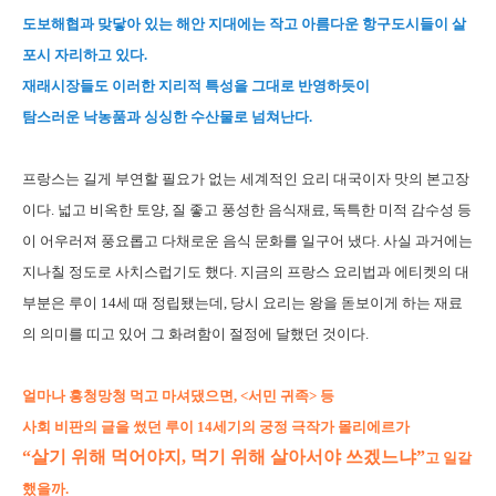
도보해협과 맞닿아 있는 해안 지대에는 작고 아름다운 항구도시들이 살
포시 자리하고 있다.
재래시장들도 이러한 지리적 특성을 그대로 반영하듯이
탐스러운 낙농품과 싱싱한 수산물로 넘쳐난다.
프랑스는 길게 부연할 필요가 없는 세계적인 요리 대국이자 맛의 본고장
이다. 넓고 비옥한 토양, 질 좋고 풍성한 음식재료, 독특한 미적 감수성 등
이 어우러져 풍요롭고 다채로운 음식 문화를 일구어 냈다. 사실 과거에는
지나칠 정도로 사치스럽기도 했다. 지금의 프랑스 요리법과 에티켓의 대
부분은 루이 14세 때 정립됐는데, 당시 요리는 왕을 돋보이게 하는 재료
의 의미를 띠고 있어 그 화려함이 절정에 달했던 것이다.
얼마나 흥청망청 먹고 마셔댔으면, <서민 귀족> 등
사회 비판의 글을 썼던 루이 14세기의 궁정 극작가 몰리에르가
“살기 위해 먹어야지, 먹기 위해 살아서야 쓰겠느냐”
고 일갈
했을까.