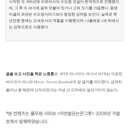
시작한 것. 966년에 이르러서야 수도원 건설이 본격적으로 진행됐으
며, 그 후 수 세기에 걸쳐 덧붙여 짓거나 고쳐 짓기를 거듭했다. 몽생
미셸의 외관은 수도원이라기보다 웅장한 성처럼 보인다. 실제로 백
년전쟁 중에는 요새로서의 역할을 수행했으며, 나폴레옹 1세 하에서
는 감옥으로도 사용됐다.
글을 쓰고 사진을 찍은 노중훈
은 MTB 마니아다. 여기서 MTB는 마운틴
바이크가 아니라 Movie, Travel, Baseball의 앞 글자를 의미한다. 급격히
불어난 몸 때문에 산악자전거는 커녕 산 근처에도 얼씬거리지 않는다.
*본 컨텐츠는 풀무원 사외보 <자연을담는큰그릇> 2008년 가을
호에서 발췌하였습니다.