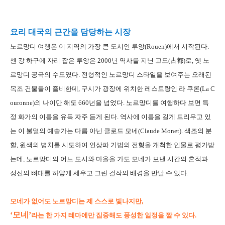
요리 대국의 근간을 담당하는 시장
노르망디 여행은 이 지역의 가장 큰 도시인 루앙(Rouen)에서 시작된다.
센 강 하구에 자리 잡은 루앙은 2000년 역사를 지닌 고도(古都)로, 옛 노
르망디 공국의 수도였다. 전형적인 노르망디 스타일을 보여주는 오래된
목조 건물들이 즐비한데, 구시가 광장에 위치한 레스토랑인 라 쿠론(La C
ouronne)의 나이만 해도 660년을 넘었다. 노르망디를 여행하다 보면 특
정 화가의 이름을 유독 자주 듣게 된다. 역사에 이름을 길게 드리우고 있
는 이 불멸의 예술가는 다름 아닌 클로드 모네(Claude Monet). 색조의 분
할, 원색의 병치를 시도하여 인상파 기법의 전형을 개척한 인물로 평가받
는데, 노르망디의 어느 도시와 마을을 가도 모네가 보낸 시간의 흔적과
정신의 뼈대를 하얗게 세우고 그린 걸작의 배경을 만날 수 있다.
모네가 없어도 노르망디는 제 스스로 빛나지만,
‘모네’
라는 한 가지 테마에만 집중해도 풍성한 일정을 짤 수 있다.