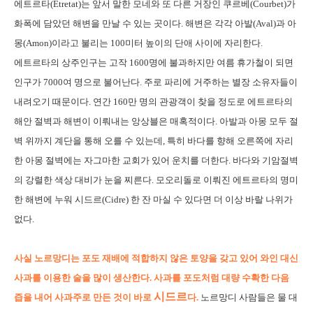
에트르타(Etretat)는 앞서 말한 모네와 또 다른 거장인 쿠르베(Courbet)가
화폭에 담았던 해변을 만날 수 있는 곳이다. 해변은 각각 아발(Aval)과 아
몽(Amon)이라고 불리는 100미터 높이의 단애 사이에 자리한다.
에트르타의 상주인구는 고작 1600명에 불과하지만 여름 휴가철이 되면
인구가 7000여 명으로 불어난다. 주로 파리에 거주하는 별장 소유자들이
내려오기 때문이다. 연간 160만 명의 관광객이 찾을 정도로 에트르타의
해안 절벽과 해변이 이뤄내는 앙상블은 매혹적이다. 아발과 아몽 모두 절
벽 위까지 계단을 통해 오를 수 있는데, 특히 바다를 향해 오른쪽에 자리
한 아몽 절벽에는 자그마한 교회가 있어 운치를 더한다. 바다와 기암절벽
의 강렬한 색상 대비가 눈을 찌른다. 모오리돌로 이뤄진 에트르타의 명미
한 해변에 누워 시드르(Cidre) 한 잔 마실 수 있다면 더 이상 바랄 나위가
없다.
사실 노르망디는 포도 재배에 적합하지 않은 토양을 갖고 있어 와인 대신
사과를 이용한 술을 많이 생산한다. 사과를 포도처럼 대량 수확한 다음
시드르
즙을 내어 사과주로 만든 것이 바로
다.
노르망디 사람들은 물 대