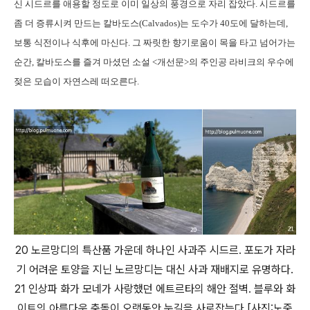
신 시드르를 애용할 정도로 이미 일상의 풍경으로 자리 잡았다. 시드르를
좀 더 증류시켜 만드는 칼바도스(Calvados)는 도수가 40도에 달하는데,
보통 식전이나 식후에 마신다. 그 짜릿한 향기로움이 목을 타고 넘어가는
순간, 칼바도스를 즐겨 마셨던 소설 <개선문>의 주인공 라비크의 우수에
젖은 모습이 자연스레 떠오른다.
20 노르망디의 특산품 가운데 하나인 사과주 시드르. 포도가 자라
기 어려운 토양을 지닌 노르망디는 대신 사과 재배지로 유명하다.
21 인상파 화가 모네가 사랑했던 에트르타의 해안 절벽. 블루와 화
이트의 아름다운 충돌이 오랫동안 눈길을 사로잡는다.[사진:노중