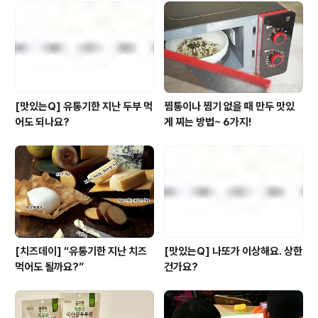
정취를 다양하게 느끼실 수 있답니다. 생활과 밀접한 제품
을 파는 우리의 시장보다는 조금 더 잡화점스럽지만^^ 영
국만의 멋을 간직한 그곳의 재래시장을 만나 보시죠. (사실
우리나라의 재..
[맛있는Q] 유통기한 지난 두부 먹
찜통이나 찜기 없을 때 만두 맛있
어도 되나요?
게 찌는 방법~ 6가지!
[치즈데이] “유통기한 지난 치즈
[맛있는Q] 나또가 이상해요. 상한
먹어도 될까요?”
건가요?