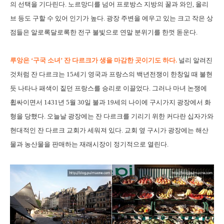
의 선택을 기다린다. 노르망디를 넘어 프로방스 지방의 꿀과 와인, 올리
브 등도 구할 수 있어 인기가 높다. 광장 주변을 에우고 있는 크고 작은 상
점들은 알로록달로록한 전구 불빛으로 연말 분위기를 한껏 돋운다.
루앙은 ‘구국 소녀’ 잔 다르크가 생을 마감한 곳이기도 하다.
널리 알려진
것처럼 잔 다르크는 15세기 영국과 프랑스의 백년전쟁이 한창일 때 불현
듯 나타나 패색이 짙던 프랑스를 승리로 이끌었다. 그러나 마녀 논쟁에
휩싸이면서 1431년 5월 30일 불과 19세의 나이에 구시가지 광장에서 화
형을 당했다. 오늘날 광장에는 잔 다르크를 기리기 위한 커다란 십자가와
현대적인 잔 다르크 교회가 세워져 있다. 교회 옆 구시가 광장에는 해산
물과 농산물을 판매하는 재래시장이 정기적으로 열린다.