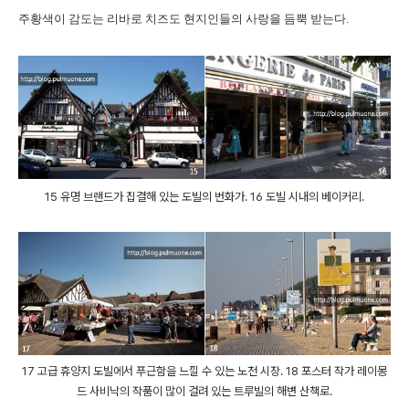
주황색이 감도는 리바로 치즈도 현지인들의 사랑을 듬뿍 받는다.
15 유명 브랜드가 집결해 있는 도빌의 번화가. 16 도빌 시내의 베이커리.
17 고급 휴양지 도빌에서 푸근함을 느낄 수 있는 노천 시장. 18 포스터 작가 레이몽
드 사비낙의 작품이 많이 걸려 있는 트루빌의 해변 산책로.