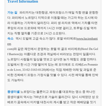
Travel Information
가는 길
파리까지는 대한항공, 에어프랑스가 매일 직항 편을 운항한
다. 파리에서 노르망디 지역으로 이동할 때는 가고자 하는 도시에 따
라 이용하는 기차역이 달라진다. 파리 생 라자르 역에서 기차를 타면
루앙의 리브 드로와테 역까지 1시간 10분 걸리고, 트루빌-도빌 역까
지는 직행 열차를 기준으로 2시간 소요된다..
숙소
역시 도빌에 고급 숙소가 많다. 로열 바리에르(
www.lucienbarri
ere
.
com)와 같은 체인에서 운영하는 호텔 뒤 골프 바리에르(Hotel Du Gol
f Barriere)는 아름다운 조경과 객실에서 바라보는 전망이 일품이다.
노르망디 사람들의 일상을 엿보고 싶다면 농가 체험도 권할 만하다.
도빌에서 한 시간 가량 떨어져 있는 레 포미에르 드 리베(Les Pommie
rs de Livet, 33-02-3163-0128)에서는 직접 재배한 야채 및 과일로 준
비한 진짜배기 프랑스 가정식을 맛볼 수 있다. 사전 예약을 통해 민박
도 가능하다.
몽생미셸
노르망디는 물론이고 프랑스를 대표하는 명소 중 하나인
몽생미셸의 역사는 708년으로 거슬러 올라간다. 당시 사제였던 성 오
베르가 꿈속에서 미카엘 대천사의 계시를 받고 작은 예배당을 짓기