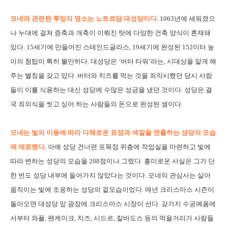
모네와 관련된 루앙의 명소는 노트르담 대성당이다.
1063년에 세워졌으
나 누대에 걸쳐 증축과 개축이 이뤄진 탓에 다양한 건축 양식이 혼재돼
있다. 15세기에 만들어진 스테인드글라스, 19세기에 완성된 152미터 높
이의 첨탑이 특히 볼만하다. 대성당은 ‘버터 타워’라는, 시대상을 알게 해
주는 별칭을 갖고 있다. 버터와 치즈를 먹는 것을 죄악시했던 당시 사람
들이 이를 식용하는 대신 성당에 수많은 성금을 냈던 것이다. 성당은 결
국 죄의식을 씻고 싶어 하는 사람들의 돈으로 완성된 셈이다.
모네는 빛의 이동에 따라 다채로운 표정과 색깔을 연출하는 성당의 모습
에 매료됐다.
아예 성당 건너편 포목점 위층에 작업실을 마련하고 빛에
따라 변하는 성당의 모습을 208점이나 그렸다. 흥미로운 사실은 그가 단
한 번도 성당 내부에 들어가지 않았다는 것이다. 모네의 관심사는 살아
움직이는 빛에 조응하는 성당의 겉모습이었다. 매년 크리스마스 시즌이
돌아오면 대성당 앞 광장에 크리스마스 시장이 선다. 갖가지 수공예품에
서부터 와플, 팬케이크, 치즈, 시드르, 칼바도스 등의 먹을거리가 사람들