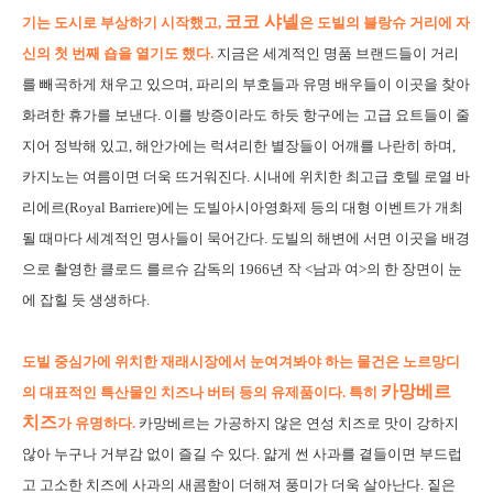
코코 샤넬
기는 도시로 부상하기 시작했고,
은 도빌의 블랑슈 거리에 자
신의 첫 번째 숍을 열기도 했다.
지금은 세계적인 명품 브랜드들이 거리
를 빼곡하게 채우고 있으며, 파리의 부호들과 유명 배우들이 이곳을 찾아
화려한 휴가를 보낸다. 이를 방증이라도 하듯 항구에는 고급 요트들이 줄
지어 정박해 있고, 해안가에는 럭셔리한 별장들이 어깨를 나란히 하며,
카지노는 여름이면 더욱 뜨거워진다. 시내에 위치한 최고급 호텔 로열 바
리에르(Royal Barriere)에는 도빌아시아영화제 등의 대형 이벤트가 개최
될 때마다 세계적인 명사들이 묵어간다. 도빌의 해변에 서면 이곳을 배경
으로 촬영한 클로드 를르슈 감독의 1966년 작 <남과 여>의 한 장면이 눈
에 잡힐 듯 생생하다.
도빌 중심가에 위치한 재래시장에서 눈여겨봐야 하는 물건은 노르망디
카망베르
의 대표적인 특산물인 치즈나 버터 등의 유제품이다. 특히
치즈
가 유명하다.
카망베르는 가공하지 않은 연성 치즈로 맛이 강하지
않아 누구나 거부감 없이 즐길 수 있다. 얇게 썬 사과를 곁들이면 부드럽
고 고소한 치즈에 사과의 새콤함이 더해져 풍미가 더욱 살아난다. 짙은