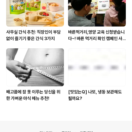
사무실 간식 추천: 직장인이 부담
바른먹거리,영양 교육 신청받습니
없이 즐기기 좋은 간식 3가지
다~! 바른 먹거리 확인 캠페인 사
이트 오픈!
배고픔에 잠 못 이루는 당신을 위
[맛있는Q] 나또, 냉동 보관해도
한 가벼운 야식 메뉴 추천!
될까요?
의안내