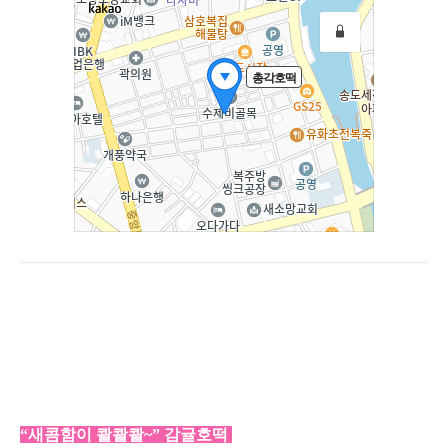
“새콤함이 콸콸콸~” 감귤호떡