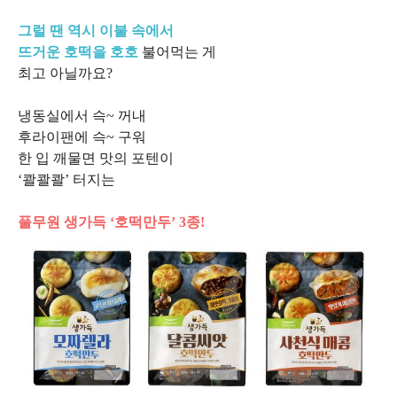
그럴 땐 역시 이불 속에서
뜨거운 호떡을 호호
불어먹는 게
최고 아닐까요?
냉동실에서 슥~ 꺼내
후라이팬에 슥~ 구워
한 입 깨물면 맛의 포텐이
‘콸콸콸’ 터지는
풀무원 생가득 ‘호떡만두’ 3종!