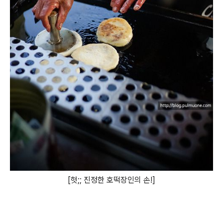
[헛;; 진정한 호떡장인의 손!]