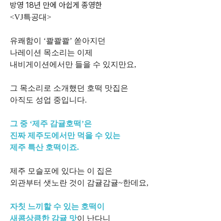
방영 18년 만에 아쉽게 종영한
<VJ특공대>
유쾌함이 ‘콸콸콸’ 쏟아지던
나레이션 목소리는 이제
내비게이션에서만 들을 수 있지만요,
그 목소리로 소개했던 호떡 맛집은
아직도 성업 중입니다.
그 중 ‘제주 감귤호떡’은
진짜 제주도에서만 먹을 수 있는
제주 특산 호떡이죠.
제주 모슬포에 있다는 이 집은
외관부터 샛노란 것이 감귤감귤~한데요,
자칫 느끼할 수 있는 호떡이
새콤상큼한 감귤 맛
이 난다니