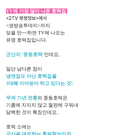
TV에 가장 많이 나온 호떡집
<2TV 생생정보>에서
<생방송투데이>까지
잊을 만~~하면 TV에 나오는
유명 호떡집입니다.
군산의 ‘중동호떡’
인데요,
일단 남다른 점이
냉면집도 아닌 호떡집을
3대째 이어받아 하고 있다는 것!
무려 75년 전통
의 중동호떡은
기름에 지지지 않고 철판에 구워내
담백한 것이 특징인데요,
호떡 소에는
군산을 대표하는 흰쌀찰보리와