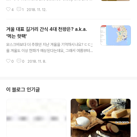
alance’의 줄임말인데요, 워라밸 = Work and Life Bala
4
1
2018. 11. 12.
nce스라밸 = Study and Life Balance 그렇다면 휴일
도 없고 퇴근도 없는 ‘집안일’은 어떻게 삶과 균형을 이룰
수 있을까요? (๑•́ ₃ •̀๑) (๑•́ ₃ •̀๑) (๑•́ ₃ •̀๑) ;;;; 흠.. ‘세
겨울 대표 길거리 간식 4대 천왕은? a.k.a.
상에서 가장 비싼 밥은 집밥’ 이라는 말이 있죠. 집에서 매
끼니 밥상을 차려내는 일이 보통 수고가 아니라는 뜻인데
‘먹는 핫팩’
글 내용
요, 이 요리하는 시간을 줄여 ‘삶의 균형’을 이루자고 주장
모스크바보다 더 추웠던 지난 겨울을 기억하시나요? ㄷㄷ;;
했던 사람이 있습니다. 바로 ‘헬렌 니어링’이죠. 그녀는 책
올 겨울도 이상 한파가 예상된다는데요, 그래서 여름부터
에서 이런 말을 하죠. [이미지 출처:..
롱패딩은 그렇게 불티나게 팔렸나 봅니다. 롱패딩이 필수
0
0
2018. 11. 8.
템이 돼 버린 대한민국의 겨울. 여기 혹한을 따뜻하게 넘길
수 있는 팁이 하나 있습니다. 바로 롱패딩 주머니 안에 천
원짜리 몇 장을 넣어 가지고 다니는 거죠. 이유는 ‘길거리
음식’! 뼛속까지 추울 때 천 원짜리 한 장으로 사 먹는길거
리 음식은 손과 뱃속, 영혼까지 뜨뜻하게 만들어 주는 이른
이 블로그 인기글
바 ‘먹는 핫팩’이라 할 수 있죠. 겨울에만 만날 수 있는, 겨울
에 먹어야 더 맛있는 겨울 한정 길거리 간식들. 여러분이 가
장 애정하는 겨울 대표 길거리 간식은 무엇인가요? 풀반장
이 겨울 길거리 간식 4대 천왕을 꼽아봤습니다. 하나. 겨울
의 시작, 붕..