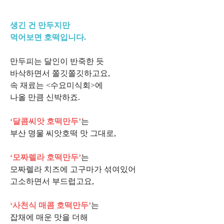
생긴 건 만두지만
먹어보면 호떡입니다.
만두피는 달인이 반죽한 듯
바삭하면서 쫄깃쫄깃하고요,
속 재료는 <수요미식회>에
나올 만큼 신박하죠.
‘달콤씨앗 호떡만두’
는
부산 명물 씨앗호떡 맛 그대로,
‘모짜렐라 호떡만두’
는
모짜렐라 치즈에 고구마가 섞여있어
고소하면서 부드럽고요,
‘사천식 매콤 호떡만두’
는
잡채에 매운 맛을 더해