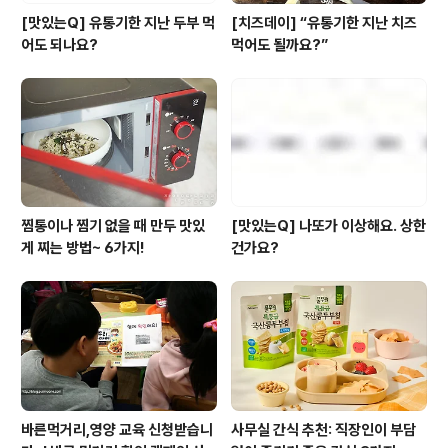
[맛있는Q] 유통기한 지난 두부 먹
[치즈데이] “유통기한 지난 치즈
어도 되나요?
먹어도 될까요?”
찜통이나 찜기 없을 때 만두 맛있
[맛있는Q] 나또가 이상해요. 상한
게 찌는 방법~ 6가지!
건가요?
바른먹거리,영양 교육 신청받습니
사무실 간식 추천: 직장인이 부담