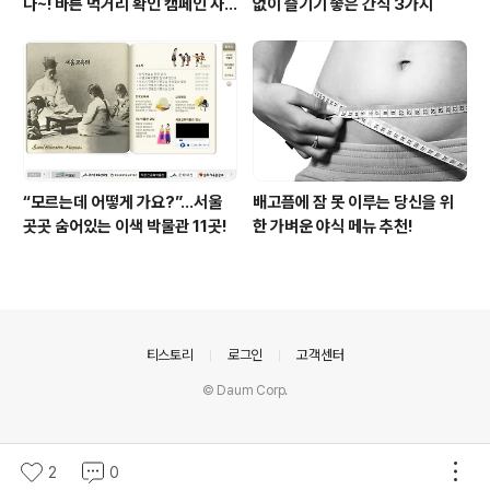
다~! 바른 먹거리 확인 캠페인 사
없이 즐기기 좋은 간식 3가지
이트 오픈!
“모르는데 어떻게 가요?”...서울
배고픔에 잠 못 이루는 당신을 위
곳곳 숨어있는 이색 박물관 11곳!
한 가벼운 야식 메뉴 추천!
의안내
티스토리
로그인
고객센터
© Daum Corp.
2
0