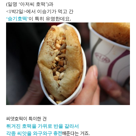
(일명 ‘아저씨 호떡’)과
<1박2일>에서 이승기가 먹고 간
‘승기호떡’
이 특히 유명한데요,
씨앗호떡이 특이한 건
튀겨진 호떡을 가위로 반을 갈라서
충전
해준다는 거죠.
각종 씨앗을 와구와구