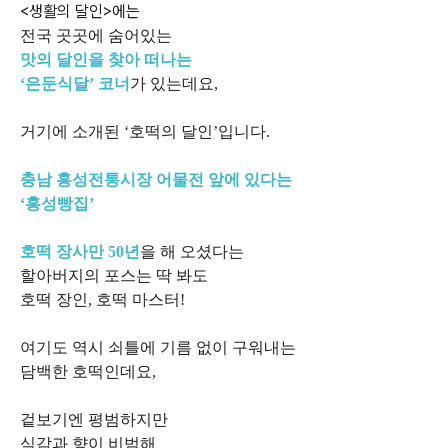
<생활의 달인>에는
전국 곳곳에 숨어있는
맛의 달인을 찾아 떠나는
‘은둔식달’ 코너
가 있는데요,
거기에 소개된 ‘호떡의 달인’입니다.
충남 홍성전통시장 어물전 앞에 있다는
‘홍성빵집’
호떡 장사만 50년
을 해 오셨다는
할아버지의 포스는 딱 봐도
호떡 장인, 호떡 마스터!
여기도 역시 쇠틀에 기름 없이 구워내는
담백한 호떡인데요,
겉보기엔 평범하지만
식감과 향이 비범해