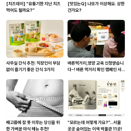
[치즈데이] “유통기한 지난 치즈
[맛있는Q] 나또가 이상해요. 상한
먹어도 될까요?”
건가요?
사무실 간식 추천: 직장인이 부담
바른먹거리,영양 교육 신청받습니
없이 즐기기 좋은 간식 3가지
다~! 바른 먹거리 확인 캠페인 사
이트 오픈!
배고픔에 잠 못 이루는 당신을 위
“모르는데 어떻게 가요?”...서울
한 가벼운 야식 메뉴 추천!
곳곳 숨어있는 이색 박물관 11곳!