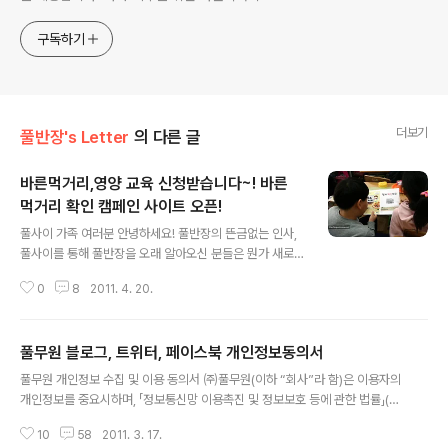
구독하기
더보기
풀반장's Letter
의 다른 글
바른먹거리,영양 교육 신청받습니다~! 바른
먹거리 확인 캠페인 사이트 오픈!
글 내용
풀사이 가족 여러분 안녕하세요! 풀반장의 뜬금없는 인사,
풀사이를 통해 풀반장을 오래 알아오신 분들은 뭔가 새로
운것이 있구나... 라고 바로 눈치를 채셨을 텐데요~ ㅎㅎㅎ
0
8
2011. 4. 20.
(뭔가 패턴이 있는 풀반장... 알고보면 풀칸트?) 오늘은 바
로 공개하는 것이 아니라 이야기를 조금씩 풀어가도록 해
볼게요~ 에헴~ 세계적으로 바른 먹거리 교육 열풍이 풀고
풀무원 블로그, 트위터, 페이스북 개인정보동의서
있다는 사실 다 알고 계신가요? 지난 3월 18일에 MBC 스
글 내용
페셜에 방송됐던 를 보셨던 분들이라면 이미 그 열풍을 뜨
풀무원 개인정보 수집 및 이용 동의서 ㈜풀무원(이하 “회사”라 함)은 이용자의
겁게 느끼셨을텐데요~ 한국에서는 풀무원과 녹색소비자
개인정보를 중요시하며, 「정보통신망 이용촉진 및 정보보호 등에 관한 법률」(이
연대가 함께 바른 먹거리 확인 캠페인 교육을 진행하고 있
하 「정보통신망법」으로 약칭) 제27조의2 제2항에 따라 이용자 여러분의 개인
다는 건 모두 아시죠? (저 풀반장이 취재도 다녀왔잖아요~
10
58
2011. 3. 17.
정보를 보호하기 위하여 다음과 같은 내용의 개인정보 수집 및 이용을 하고자