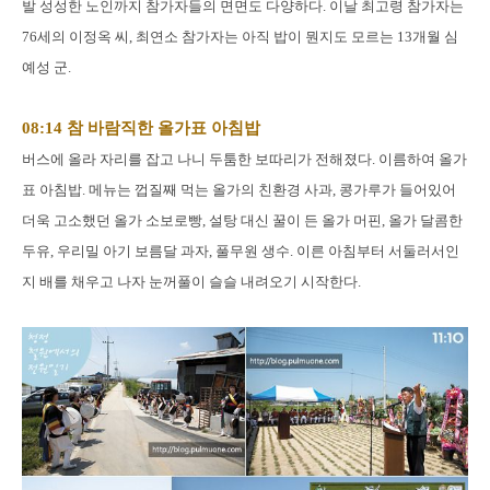
발 성성한 노인까지 참가자들의 면면도 다양하다. 이날 최고령 참가자는
76세의 이정옥 씨, 최연소 참가자는 아직 밥이 뭔지도 모르는 13개월 심
예성 군.
08:14 참 바람직한 올가표 아침밥
버스에 올라 자리를 잡고 나니 두툼한 보따리가 전해졌다. 이름하여 올가
표 아침밥. 메뉴는 껍질째 먹는 올가의 친환경 사과, 콩가루가 들어있어
더욱 고소했던 올가 소보로빵, 설탕 대신 꿀이 든 올가 머핀, 올가 달콤한
두유, 우리밀 아기 보름달 과자, 풀무원 생수. 이른 아침부터 서둘러서인
지 배를 채우고 나자 눈꺼풀이 슬슬 내려오기 시작한다.