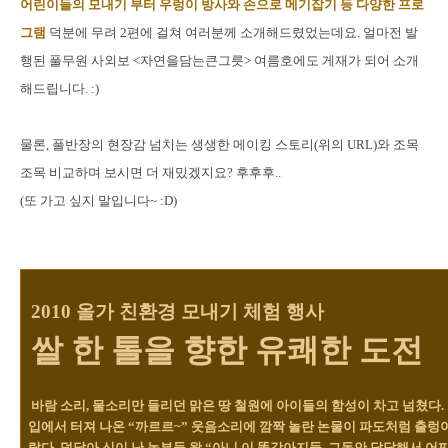
어린이들의 모내기 부터 우렁이 방사와 손으로 메기잡기 등 다양한 프로
그램
덕분에 무려 2편에 걸쳐 여러분께 소개해드렸었는데요.
얼마전 발
행된 풀무원 사외보 <자연을담는큰그릇> 여름호에도 게재가 되어 소개
해드립니다. :)
물론, 풀반장의 현장감 넘치는 생생한 메이킹 스토리(위의 URL)와 조목
조목 비교하며 보시면 더 재밌겠지요? 후후후..
(또 가고 싶지 말입니다~ :D)
2010 올가 친환경 모내기 체험 행사
쌀 한 톨을 향한 유쾌한 도전
바람 소리, 물소리만 들리던 맑은 땅 철원에 아이들의 함성이 차고 넘쳤다
입에서 터져 나온 “까르르~” 웃음소리에 깜짝 놀란 논물이 파도처럼 출렁
랐다. 덩달아 신이 난 농부들 왈 “아니 이 똥강아지들, 그동안 답답해서 어찌