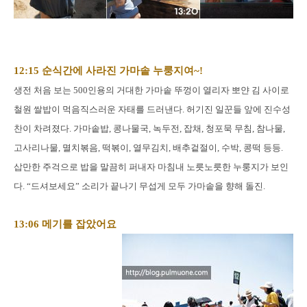
12:15 순식간에 사라진 가마솥 누룽지여~!
생전 처음 보는 500인용의 거대한 가마솥 뚜껑이 열리자 뽀얀 김 사이로
철원 쌀밥이 먹음직스러운 자태를 드러낸다. 허기진 일꾼들 앞에 진수성
찬이 차려졌다. 가마솥밥, 콩나물국, 녹두전, 잡채, 청포묵 무침, 참나물,
고사리나물, 멸치볶음, 떡볶이, 열무김치, 배추겉절이, 수박, 콩떡 등등.
삽만한 주걱으로 밥을 말끔히 퍼내자 마침내 노릇노릇한 누룽지가 보인
다. “드셔보세요” 소리가 끝나기 무섭게 모두 가마솥을 향해 돌진.
13:06 메기를 잡았어요