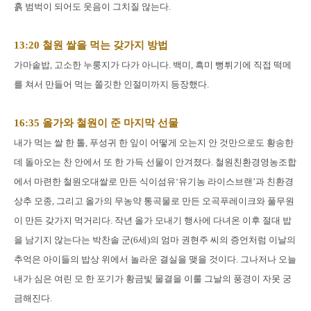
흙 범벅이 되어도 웃음이 그치질 않는다.
13:20 철원 쌀을 먹는 갖가지 방법
가마솥밥, 고소한 누룽지가 다가 아니다. 백미, 흑미 뻥튀기에 직접 떡메
를 쳐서 만들어 먹는 쫄깃한 인절미까지 등장했다.
16:35 올가와 철원이 준 마지막 선물
내가 먹는 쌀 한 톨, 푸성귀 한 잎이 어떻게 오는지 안 것만으로도 황송한
데 돌아오는 찬 안에서 또 한 가득 선물이 안겨졌다. 철원친환경영농조합
에서 마련한 철원오대쌀로 만든 식이섬유‘유기농 라이스브랜’과 친환경
상추 모종, 그리고 올
가의 무농약 통곡물로 만든 오곡푸레이크와 풀무원
이 만든 갖가지 먹거리다. 작년 올가 모내기 행사에 다녀온 이후 절대 밥
을 남기지 않는다는 박찬솔 군(6세)의 엄마 권현주 씨의 증언처럼 이날의
추억은 아이들의 밥상 위에서 놀라운 결실을 맺을 것이다. 그나저나 오늘
내가 심은 여린 모 한 포기가 황금빛 물결을 이룰 그날의 풍경이 자못 궁
금해진다.