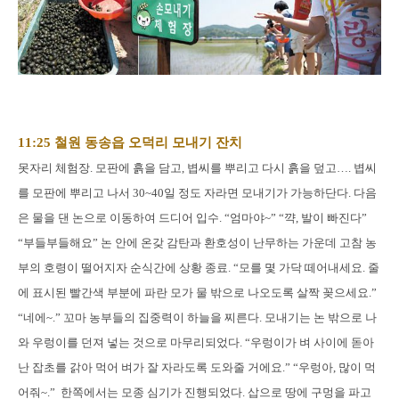
11:25 철원 동송읍 오덕리 모내기 잔치
못자리 체험장. 모판에 흙을 담고, 볍씨를 뿌리고 다시 흙을 덮고…. 볍씨
를 모판에 뿌리고 나서 30~40일 정도 자라면 모내기가 가능하단다. 다음
은 물을 댄 논으로 이동하여 드디어 입수. “엄마야~” “꺅, 발이 빠진다”
“부들부들해요” 논 안에 온갖 감탄과 환호성이 난무하는 가운데 고참 농
부의 호령이 떨어지자 순식간에 상황 종료. “모를 몇 가닥 떼어내세요. 줄
에 표시된 빨간색 부분에 파란 모가 물 밖으로 나오도록 살짝 꽂으세요.”
“네에~.” 꼬마 농부들의 집중력이 하늘을 찌른다. 모내기는 논 밖으로 나
와 우렁이를 던져 넣는 것으로 마무리되었다. “우렁이가 벼 사이에 돋아
난 잡초를 갉아 먹어 벼가 잘 자라도록 도와줄 거에요.” “우렁아, 많이 먹
어줘~.” 한쪽에서는 모종 심기가 진행되었다. 삽으로 땅에 구멍을 파고