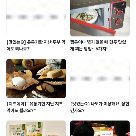
한결 여유로울 테다. 오히려 맛집을 향하듯 은근한 기대까
지 보태지지 않을까. 인천국제공항에서 찾은 건강한 맛집
을 소개한다. 글_한정혜..
[맛있는Q] 유통기한 지난 두부 먹
찜통이나 찜기 없을 때 만두 맛있
어도 되나요?
게 찌는 방법~ 6가지!
[치즈데이] “유통기한 지난 치즈
[맛있는Q] 나또가 이상해요. 상한
먹어도 될까요?”
건가요?