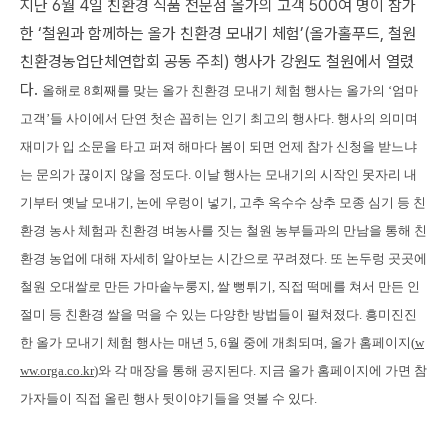
지난 6월 4일 친환경 식품 전문점 올가의 고객 500여 명이 참가
한 ‘철원과 함께하는 올가 친환경 모내기 체험’(올가홀푸드, 철원
친환경농업단체연합회 공동 주최) 행사가 강원도 철원에서 열렸
다.
올해로 8회째를 맞는 올가 친환경 모내기 체험 행사는 올가의 ‘엄마
고객’들 사이에서 단연 첫손 꼽히는 인기 최고의 행사다. 행사의 의미며
재미가 입 소문을 타고 퍼져 해마다 봄이 되면 언제 참가 신청을 받느냐
는 문의가 끊이지 않을 정도다.
이날 행사는 모내기의 시작인 못자리 내
기부터 옛날 모내기, 논에 우렁이 넣기, 고추 옥수수 상추 모종 심기 등 친
환경 농사 체험과 친환경 벼농사를 짓는 철원 농부들과의 만남을 통해 친
환경 농업에 대해 자세히 알아보는 시간으로 꾸려졌다. 또 논두렁 곳곳에
철원 오대쌀로 만든 가마솥누룽지, 쌀 뻥튀기, 직접 떡메를 쳐서 만든 인
절미 등 친환경 쌀을 먹을 수 있는 다양한 방법들이 펼쳐졌다.
흥미진진
한 올가 모내기 체험 행사는 매년 5, 6월 중에 개최되며, 올가 홈페이지(
w
ww.orga.co.kr
)와 각 매장을 통해 공지된다. 지금 올가 홈페이지에 가면 참
가자들이 직접 올린 행사 뒷이야기들을 엿볼 수 있다.