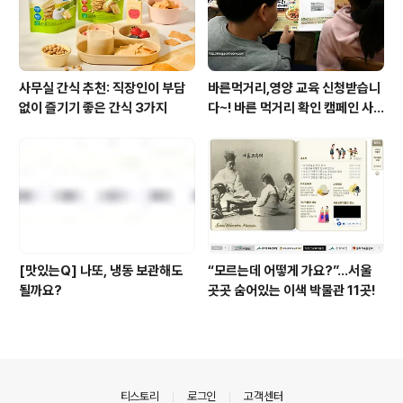
사무실 간식 추천: 직장인이 부담
바른먹거리,영양 교육 신청받습니
없이 즐기기 좋은 간식 3가지
다~! 바른 먹거리 확인 캠페인 사
이트 오픈!
[맛있는Q] 나또, 냉동 보관해도
“모르는데 어떻게 가요?”...서울
될까요?
곳곳 숨어있는 이색 박물관 11곳!
의안내
티스토리
로그인
고객센터