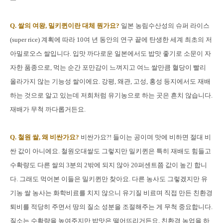
Q. 쌀의 여왕, 밀키퀸이란 대체 뭔가요?
일본 농림수산성의 슈퍼 라이스
(super rice) 계획에 따라 10여 년 동안의 연구 끝에 탄생한 세계 최초의 저
아밀로오스 쌀입니다. 입맛 까다로운 일본에서도 밥맛 좋기로 소문이 자
자한 품종으로, 먹는 순간 포만감이 느껴지고 여느 쌀만큼 혈당이 빨리
올라가지 않는 기능성 쌀이에요. 강평, 왜관, 고성, 홍성 등지에서도 재배
하는 것으로 알고 있는데 저희처럼 유기농으로 하는 곳은 흔치 않습니다.
재배가 무척 까다롭거든요.
Q. 철원 쌀, 왜 비싼가요?
비싼가요?! 들이는 공이며 맛에 비하면 절대 비
싼 값이 아니에요. 철원오대쌀도 그렇지만 밀키퀸은 특히 재배도 힘들고
수확량도 다른 쌀의 3분의 2밖에 되지 않아 20퍼센트쯤 값이 높긴 합니
다. 그래도 먹어본 이들은 밀키퀸만 찾아요. 다른 농사도 그렇겠지만 유
기농 쌀 농사는 화학비료를 치지 않으니 유기질 비료며 직접 만든 친환경
퇴비를 적당히 주면서 땅의 질소 성분을 조절해주는 게 무척 중요합니다.
질소는 수확량을 높여주지만 밥맛은 떨어뜨리거든요. 친환경 농업을 하