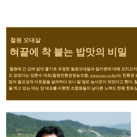
철원 오대살
혀끝에 착 붙는 밥맛의 비밀
철원에 간 김에 밥맛 좋기로 유명한 철원오대쌀과 밀키퀸에 대해 꼬치꼬치
도 없었다는 양춘수 대표(철원친환경영농조합,
www.ceac.co.kr
)는 친환경
업의 필요성과 이로움을 설파하다 보니 말 많은 농사꾼이 되었다고 했다. 
을 하고 있는 데는 양 대표를 비롯한 조합원들의 남다른 노력도 한몫 한듯싶