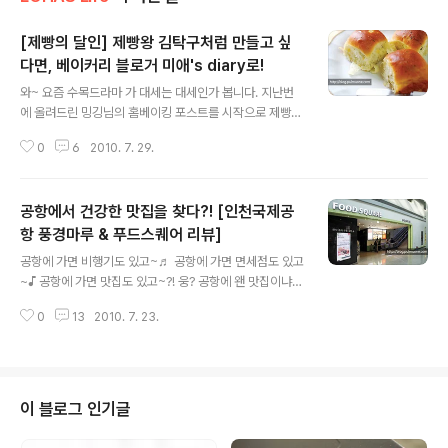
[제빵의 달인] 제빵왕 김탁구처럼 만들고 싶
다면, 베이커리 블로거 미애's diary로!
글 내용
와~ 요즘 수목드라마 가 대세는 대세인가 봅니다. 지난번
에 올려드린 밍깅님의 홈베이킹 포스트를 시작으로 제빵왕
김탁구 공식 홈페이지의 풀무원 생잼 이벤트 소개 포스트
0
6
2010. 7. 29.
까지 제빵왕 김탁구에 관련된 포스트들에 대한 풀사이 가
족분들의 관심이 무척 높으니 말이에요~ 그래서 오늘은 드
라마 속에 나오는 그 빵들을 만드는 방법을 배울 수 있는 블
공항에서 건강한 맛집을 찾다?! [인천국제공
로그를 준비했습니다. 바로 제빵의 달인, 미애님의 블로그
인데요. 드라마 속 발효빵이 궁금했던 분들이라면 그아먈
항 풍경마루 & 푸드스퀘어 리뷰]
글 내용
로 최고의 블로그가 아닐 수 없을듯 합니다~ 보기만해도
공항에 가면 비행기도 있고~♬ 공항에 가면 면세점도 있고
입안에 침이 가득 고이는 것마저 드라마와 닮아있는 미애
~♪ 공항에 가면 맛집도 있고~?! 웅? 공항에 왠 맛집이냐구
님의 제빵블로그를 소개합니다~ 미애’s Diary 발효 빵의
요? 네, 물론 이런 생각하시는 분들 많으실 겁니다. '공항음
소박함을 닮았어요! blog.naver.com/kim06166 ‘미
0
13
2010. 7. 23.
식점이 다 그렇지, 비싸기만 하지 않을까?' "원래 터미널이
애’s diary’는 소박한 블로..
나 공항 음식이 거기서 거기, 배나 채우고 기내식이나 먹자
구" '공항에선 그저 패스트푸드가 진리!' 흠, 과연 그럴까
요? 그럼 지금 당장 확인해보지요. 인천공항에서 만난 두
군데의 건강한 맛집을 소개합니다. 고고고- 인천국제공항
이 블로그 인기글
풍경마루 & 푸드스퀘어 세계 최고 공항에서 찾은 진수성찬
공항 음식은 맛이 없다는 편견이 깨지면 출국 당일 아침이