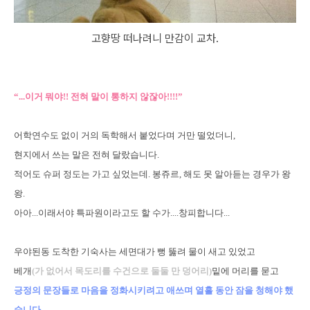
고향땅 떠나려니 만감이 교차.
“...이거 뭐야!! 전혀 말이 통하지 않잖아!!!!”
어학연수도 없이 거의 독학해서 붙었다며 거만 떨었더니,
현지에서 쓰는 말은 전혀 달랐습니다.
적어도 슈퍼 정도는 가고 싶었는데. 봉쥬르, 해도 못 알아듣는 경우가 왕
왕.
아아...이래서야 특파원이라고도 할 수가....창피합니다...
우야된동 도착한 기숙사는 세면대가 뻥 뚫려 물이 새고 있었고
베개
(가 없어서 목도리를 수건으로 둘둘 만 덩어리)
밑에 머리를 묻고
긍정의 문장들로 마음을 정화시키려고 애쓰며 열흘 동안 잠을 청해야 했
습니다.