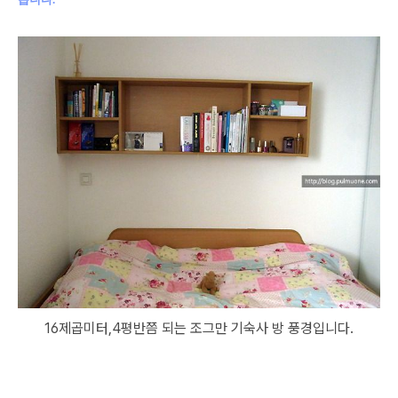
16제곱미터,4평반쯤 되는 조그만 기숙사 방 풍경입니다.