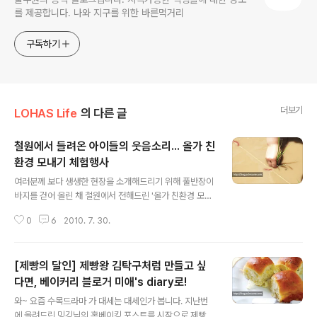
를 제공합니다. 나와 지구를 위한 바른먹거리
구독하기
더보기
LOHAS Life
의 다른 글
철원에서 들려온 아이들의 웃음소리... 올가 친
환경 모내기 체험행사
글 내용
여러분께 보다 생생한 현장을 소개해드리기 위해 풀반장이
바지를 걷어 올린 채 철원에서 전해드린 '올가 친환경 모내
기 체험행사 현장스케치' 기억하시죠? [복습하러가기 1편]
0
6
2010. 7. 30.
[복습하러가기 2편] 어린이들의 모내기 부터 우렁이 방사
와 손으로 메기잡기 등 다양한 프로그램 덕분에 무려 2편
에 걸쳐 여러분께 소개해드렸었는데요. 얼마전 발행된 풀
[제빵의 달인] 제빵왕 김탁구처럼 만들고 싶
무원 사외보 여름호에도 게재가 되어 소개해드립니다. :) 물
론, 풀반장의 현장감 넘치는 생생한 메이킹 스토리(위의 U
다면, 베이커리 블로거 미애's diary로!
글 내용
RL)와 조목조목 비교하며 보시면 더 재밌겠지요? 후후후..
와~ 요즘 수목드라마 가 대세는 대세인가 봅니다. 지난번
(또 가고 싶지 말입니다~ :D) 2010 올가 친환경 모내기 체
에 올려드린 밍깅님의 홈베이킹 포스트를 시작으로 제빵왕