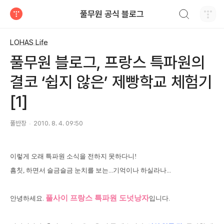
검색하기
풀무원 공식 블로그
티스토리
LOHAS Life
풀무원 블로그, 프랑스 특파원의
결코 ‘쉽지 않은’ 제빵학교 체험기
[1]
풀반장
2010. 8. 4. 09:50
이렇게 오래 특파원 소식을 전하지 못하다니!
흠칫, 하면서 슬금슬금 눈치를 보는...기억이나 하실라나...
풀사이 프랑스 특파원 도넛낭자
안녕하세요.
입니다.