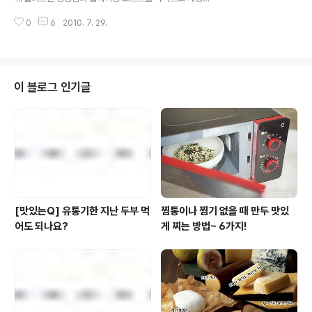
험 행사 쌀 한 톨을 향한 유쾌한 도전 바람 소리, 물소리만
김탁구 공식 홈페이지의 풀무원 생잼 이벤트 소개 포스트
들리던 맑은 땅 철원에 아이들의 함성이 차고 넘쳤다. 목젖
0
6
2010. 7. 29.
까지 제빵왕 김탁구에 관련된 포스트들에 대한 풀사이 가
이 훤히 보이도록..
족분들의 관심이 무척 높으니 말이에요~ 그래서 오늘은 드
라마 속에 나오는 그 빵들을 만드는 방법을 배울 수 있는 블
로그를 준비했습니다. 바로 제빵의 달인, 미애님의 블로그
인데요. 드라마 속 발효빵이 궁금했던 분들이라면 그아먈
이 블로그 인기글
로 최고의 블로그가 아닐 수 없을듯 합니다~ 보기만해도
입안에 침이 가득 고이는 것마저 드라마와 닮아있는 미애
님의 제빵블로그를 소개합니다~ 미애’s Diary 발효 빵의
소박함을 닮았어요! blog.naver.com/kim06166 ‘미
애’s diary’는 소박한 블로..
[맛있는Q] 유통기한 지난 두부 먹
찜통이나 찜기 없을 때 만두 맛있
어도 되나요?
게 찌는 방법~ 6가지!