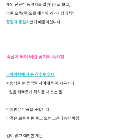
게의 단단한 등딱지를 갑(甲)
으로 보고,
이를 으뜸(甲)으로 해석
해 과거시험에서의
장원과 동일시
했기 때문이랍니다.
속담이 되어 버린 꽃게의 속사정
> 마파람에 게 눈 감추듯 하다
= 음식을 눈 깜짝할 사이에 먹어 치우거나
일을 재빠르게 해치울 때 쓰는 말.
마파람은 남풍을 뜻합니다.
남풍은 보통 비를 몰고 오는 고온다습한 바람.
겁이 많고 예민한 게는