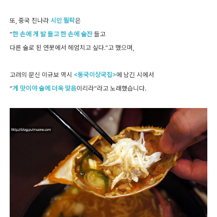
또, 중국 진나라
시인 필탁
은
“
한 손에 게 발 들고 한 손에 술잔
들고
다른 술로 된 연못에서 헤엄치고 싶다.”고 했으며,
고려의 문신 이규보 역시
<동국이상국집>
에 남긴 시에서
“
게 맛이야 술에 더욱 맞음
이리라”라고 노래했습니다.