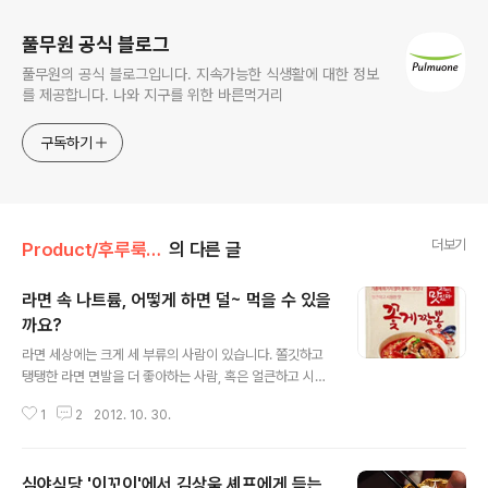
풀무원 공식 블로그
풀무원의 공식 블로그입니다. 지속가능한 식생활에 대한 정보
를 제공합니다. 나와 지구를 위한 바른먹거리
구독하기
더보기
Product/후루룩! 라면데이
의 다른 글
라면 속 나트륨, 어떻게 하면 덜~ 먹을 수 있을
까요?
글 내용
라면 세상에는 크게 세 부류의 사람이 있습니다. 쫄깃하고
탱탱한 라면 면발을 더 좋아하는 사람, 혹은 얼큰하고 시원
한 라면 국물을 더 좋아하는 사람 혹은 둘 다 좋아하는 사
1
2
2012. 10. 30.
람. … 풀반장처럼! ☞^^☜ 매끈한 라면 면발이 입안 가득
찰랑일 때의 설렘! 뜨거운 라면 국물이 목구멍을 따라 꿀꺽
넘어갈 때 밀려오는 그 행복이란…! 캬아아~ 하지만 라면
심야식당 '이꼬이'에서 김상욱 셰프에게 듣는
국물을 한 숟가락, 두 숟가락… 삼킬 때면 어김없이 마음의