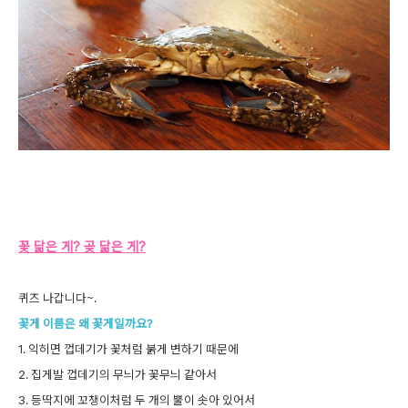
꽃 닮은 게? 곶 닮은 게?
퀴즈 나갑니다~.
꽃게 이름은 왜 꽃게일까요?
1. 익히면 껍데기가 꽃처럼 붉게 변하기 때문에
2. 집게발 껍데기의 무늬가 꽃무늬 같아서
3. 등딱지에 꼬챙이처럼 두 개의 뿔이 솟아 있어서