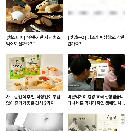
[치즈데이] “유통기한 지난 치즈
[맛있는Q] 나또가 이상해요. 상한
먹어도 될까요?”
건가요?
사무실 간식 추천: 직장인이 부담
바른먹거리,영양 교육 신청받습니
없이 즐기기 좋은 간식 3가지
다~! 바른 먹거리 확인 캠페인 사
이트 오픈!