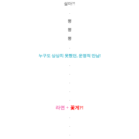
설마?!
.
뽕
뽕
뽕
.
누구도 상상치 못했던, 운명적 만남!
.
.
.
.
.
라면 +
꽃게?!
.
.
.