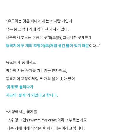
“유모라는 것은 바다에 사는 커다란 게인데
색은 붉고 껍데기에 각이 진 가시가 있다.
세속에서 부르는 이름은 곶해(串蟹), 그러니까 곶게인데
등딱지에 두 개의 꼬챙이(串)처럼 생긴 뿔이 있기 때문
이다…”
유모는 게 중에서도
바다에 사는 꽃게를 가리키는 한자어로,
등딱지에 꼬챙이처럼 두 개의 뿔이 솟아 있어
‘
곶게’로 불리다가
지금의 ‘꽃게’가 되었다고 합니다.
*서양에서는 꽃게를
‘스위밍 크랩’(swimmimg crab)이라고 부르는데요,
다른 게에 비해 헤엄을 잘 치기 때문이라고 합니다.