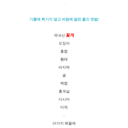
.
.
기름에 튀기지 않고 바람에 말린 쫄깃 면발!
꽃게
국내산
오징어
홍합
황태
바지락
굴
백합
홍게살
다시마
미역
…
10가지 해물에