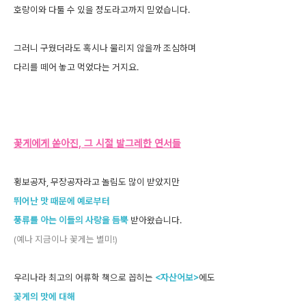
호랑이와 다툴 수 있을 정도라고까지 믿었습니다.
그러니 구웠더라도 혹시나 물리지 않을까 조심하며
다리를 떼어 놓고 먹었다는 거지요.
꽃게에게 쏟아진, 그 시절 발그레한 연서들
횡보공자, 무장공자라고 놀림도 많이 받았지만
뛰어난 맛 때문에 예로부터
풍류를 아는 이들의 사랑을 듬뿍
받아왔습니다.
(예나 지금이나 꽃게는 별미!)
우리나라 최고의 어류학 책으로 꼽히는
<자산어보>
에도
꽃게의 맛에 대해