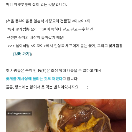
머리 아랫부분에 접혀 있는 것뿐입니다.
(서울 동부이촌동 일본식 가정요리 전문점 <이꼬이>의
‘특제 꽃게짬뽕 요리’ 국물이 특히나 달고 깊고 구수한 건
신선한 꽃게의 내장이 들어갔기 때문!
>>> 심야식당 <이꼬이>에서 김상욱 셰프에게 듣는 꽃게, 그리고 꽃게짬뽕
[보러 가기]
)
옛 사람들은 속이 빈 놈(?!)은 조상 앞에 내놓을 수 없다고 해서
꽃게를 제사상에 올리는 것도 꺼렸다
고 합니다.
물론, 평소에는 없어서 못 먹는 별식이었다지요. ㅡㅡ;