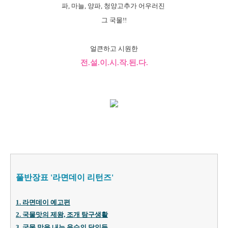
파, 마늘, 양파, 청양고추가 어우러진
그 국물!!
얼큰하고 시원한
전.설.이.시.작.된.다.
풀반장표 '라면데이 리턴즈'
1. 라면데이 예고편
2. 국물맛의 제왕, 조개 탐구생활
3. 국물 맛을 내는 육수의 달인들