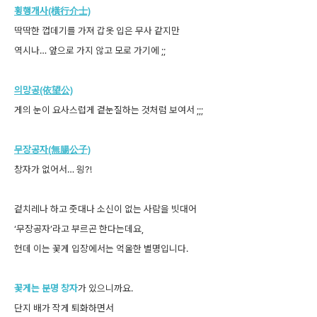
횡행개사(橫行介士)
딱딱한 껍데기를 가져 갑옷 입은 무사 같지만
역시나… 앞으로 가지 않고 모로 가기에 ;;
의망공(依望公)
게의 눈이 요사스럽게 곁눈질하는 것처럼 보여서 ;;;
무장공자(無腸公子)
창자가 없어서… 읭?!
겉치레나 하고 줏대나 소신이 없는 사람을 빗대어
‘무장공자’라고 부르곤 한다는데요,
헌데 이는 꽃게 입장에서는 억울한 별명입니다.
꽃게는 분명 창자
가 있으니까요.
단지 배가 작게 퇴화하면서