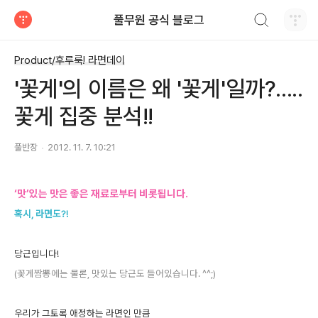
검색하기
풀무원 공식 블로그
티스토리
Product/후루룩! 라면데이
'꽃게'의 이름은 왜 '꽃게'일까?.....
꽃게 집중 분석!!
풀반장
2012. 11. 7. 10:21
‘맛’있는 맛은 좋은 재료로부터 비롯됩니다.
혹시, 라면도?!
당근입니다!
(꽃게짬뽕에는 물론, 맛있는 당근도 들어있습니다. ^^;)
우리가 그토록 애정하는 라면인 만큼