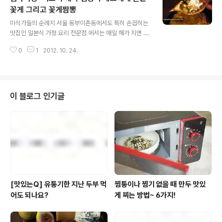
소리(?!)가 들려오곤 하지요. 어허, 살, 살, 살… 찐다…! ㅡ
꽃게 그리고 꽃게짬뽕
글 내용
ㅡ; 먹어서 살 빠지는 음식은 없다지만 왜 국물 음식들을 먹
미식가들의 순례지 서울 동부이촌동에서도 특히 손꼽히는
으면 유독 살이 찐다고 하는 걸까요? 특히, 라면 국물… 좀
맛집인 일본식 가정 요리 전문점 에서는 매일 해가 지면 . . .
더 신경 써서 먹는 방법은 없을까요?? . . .. . . . # 짜게 먹으
. . 김상욱 셰프의 손끝에서 “제철 맞은 꽃게 한 마리”와 “
면 당연히, 살이 찌므니다 한국인이 좋아하는..
0
1
2012. 10. 24.
한 봉지”의 마법이 시작됩니다. 카피카피룸룸~ 카피카피
룸룸~ (읭?! 의 그것?! ;;;) 우리의 지친 영혼을 달래줄 한 젓
가락, 한 숟가락의 이꼬이(=휴식)같은 피로회복제이자 오
직, 에서만 맛볼 수 있는 가을밤의 소울푸드는 바로 요거지
요. >^^
이 블로그 인기글
[맛있는Q] 유통기한 지난 두부 먹
찜통이나 찜기 없을 때 만두 맛있
어도 되나요?
게 찌는 방법~ 6가지!