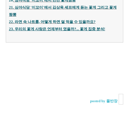
20
. 심야식당 '이꼬이'에서 만난 꽃게짬뽕
21. 심야식당 '이꼬이'에서 김상욱 셰프에게 듣는 꽃게 그리고 꽃게
짬뽕
22. 라면 속 나트륨, 어떻게 하면 덜 먹을 수 있을까요?
23. 우리의 꽃게 사랑은 언제부터 였을까?... 꽃게 집중 분석!
posted by 풀반장