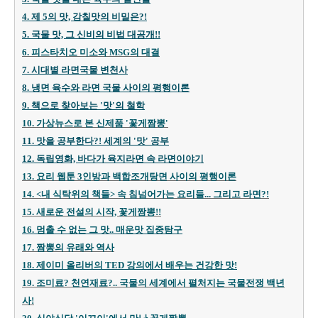
4. 제 5의 맛, 감칠맛의 비밀은?!
5. 국물 맛, 그 신비의 비법 대
공개!
!
6. 피스타치오 미소와 MSG의 대결
7. 시대별 라면국물 변천사
8. 냉면 육수와 라면 국물 사이의 평행이론
9. 책으로 찾아보는 '맛'의 철학
10. 가상뉴스로 본 신제품 '꽃게짬뽕'
11. 맛을 공부한다?! 세계의 '맛' 공부
12. 독립영화, 바다가 육지라면 속 라면이야기
13. 요리 웹툰 3인방과 백합조개탕면 사이의 평행이론
14. <내 식탁위의 책들> 속 침넘어가는 요리들... 그리고 라면?!
15. 새로운 전설의 시작, 꽃게짬뽕!!
16. 멈출 수 없는 그 맛.. 매운맛 집중탐구
17. 짬뽕의 유래와 역사
18. 제이미 올리버의 TED 강의에서 배우는 건강한 맛!
19. 조미료? 천연재료?.. 국물의 세계에서 펼처지는 국물전쟁 백년
사!