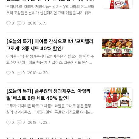
리얼 블랜딩주스는 과일과 채소들을 블랜딩~하여 만들었
글 내용
인~!
다는 사실! 아임리얼 블랜딩주스는 총 5종~! 당근, 비트, 드
우리나라의 대표적 저장식품~ 김치~ 우리나라의 예로부터
래곤후르츠, 핑크구아바가 들어간 데일리루트 오렌지, 아
우리 조상들은 날씨가 선선해지면 그해 겨울을 나기 위해
세로라, 칼라만시, 자몽이 들어간 시트러스러브 케일, 샐러
김치를 담그곤 했는데요. 그런데 바쁜 일상에 핵가족 시대
작성시간
0
0
2018. 5. 7.
리, 사과, 레몬이 들어간 헬로우그린 블루베리, 파인애플,
가 된 요즘 웬만한 대가족이 아니고서야 집에서 김치를 담
석류, 포도가 들어간 블루베리영 딸..
그는 일이 자주 있지는 않죠. ^^ 하지만 엄마가 담근 것처럼
맛있는~ 김치를 맛보고 싶은 마음은 모두의 한결같은 바람
[오늘의 특가] 아이들 간식으로 딱! '모짜렐라
이겠죠~! 그렇다면~~ 오늘 풀반장이 소개해드릴 풀무원
고로케' 3종 세트 40% 할인!
'찬마루 전라도 김치'를 눈여겨보시면 어떨까요? 미식가들
글 내용
의 입맛을 사로잡은 깊고 진한 전라도 김치맛을 고스란히
아이들 간식 잘 챙겨주시나요? 마음은 직접 요리를 해서 주
담고 있는 만큼 반응도 으뜸! 풀무원 '찬마루 전라도 김
고 싶지만 아무래도 힘든 게 사실이죠. 그중에서도 안심하
치'는요, 특허받은 저염화 김치 제조방법을 적용하여 짜지
고 먹을 수 있는 풀무원의 간식 제품들은 인기만점! (자랑자
작성시간
0
0
2018. 4. 30.
않고 맛있게 담았다는 점이 특징! 우리 농산물만을 사용하
랑~ ㅎㅎ) 올바른 핫도그를 비롯 수많은 인기 간식들을 선
여 보다 안심하고 드실 수 있을 뿐만 ..
보였던 풀무원에서 새로운 간식제품이 출시됐다고 해요.
바로~ 모짜렐라 고로케인데요. 불고기 어니언, 콤비네이
[오늘의 특가] 풀무원의 생과채주스 '아임리
션, 베이컨 감자. 총 3종이구요. 이름에서 알 수 있듯 듬뿍
얼' 베스트 8종 세트 40% 할인!
들어 있는 모짜렐라 치즈와 토핑이 일품이죠! 모짜렐라 치
글 내용
즈가 얼마나 많이 들어있냐하면 속재료 중 모짜렐라 치즈
모두가 기다려온 바로 그 제품~ 과일을 그대로 담은 풀무
의 비율이 무려 40% 이상!!! 모짜렐라 고로케을 한입 베어
원의 생과채주스~ '아임리얼'이 특별한 가격으로 여러분을
먹으면 치즈가~ 쭈~~~욱 ㅎㅎ 겉은 또 얼마나 바삭한데요
찾아왔습니다. 물 한 방울, 착향료, 착색소 등을 넣지 않아
작성시간
0
0
2018. 4. 23.
~! 전자레인지에 데워도 겉이 바삭바삭~! 최적의 수분함량
건강한 자연의 맛을 즐길 수 있는 아임리얼 앞에 망설일 여
을 적용한 빵가루에 현미, 감..
유는 없답니다. 단 하루뿐인 특별한 할인 혜택~ 반드시 누
려야겠죠? 그렇다면 지금 바로 풀무원샵으로 고고고~ 이