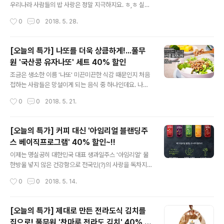
부드럽고 고소한 콩국물은 콩국수 뿐만 아니라 콩 음료로
우리나라 사람들의 밥 사랑은 정말 지극하지요. ㅎ,ㅎ 실제
마시기에도 좋구요. 오직 100% 국산콩 두유액과 정제염
로 우리의 한 끼 밥상을 잘 살펴보시면, 밥상 위의 수많은
작성시간
0
0
2018. 5. 28.
만으로 만들어 안심 그 자체! 거기에 건면보다 쫄깃하고 맛
반찬과 국, 탕류 등이 밥을 먹기 위해 존재한다고 해도 과언
있는 풀무원 생소면만 후루룩..
이 아니랍니다. (아하! 그래서 간간하고 매콤한 반찬들이 많
군요!) 언제나 밥상에 오르다 보니 크게 신경쓰지 못했지만
[오늘의 특가] 나또를 더욱 상큼하게!...풀무
밥이야말로 밥상의 시작이자 끝! 그래서 풀반장이 준비해
원 '국산콩 유자나또' 세트 40% 할인
봤어요. 풀무원에서 자신있게 내놓은 풀무원 '밥맛 좋은 쌀
글 내용
- 추청'의 할인 소식을 말이죠! 밥맛이 뛰어나기로 유명한
조금은 생소한 이름 '나또' 미끈미끈한 식감 때문인지 처음
'추청' 품종의 쌀로 밥을 지었을 때 윤기가 좔좔~ 밥이 식은
접하는 사람들은 망설이게 되는 음식 중 하나인데요. 나또
후에도 딱딱해지지 않고 찰진 식감을 느낄 수 있대요~. 특
는요~, 식이섬유와 필수 아미노산이 풍부함에도 불구하고
작성시간
0
0
2018. 5. 21.
등급 쌀로 광택이 나고 쌀 모양도 온전히 살아있고요, 주문
칼로리는 낮기 때문에 많은 사람들의 관심을 받고있죠~!
하시면 발송 ..
어느 하나 버릴 것 없는 신통방통한 나또~ 이번 기회에 한
번 도전해보시는건 어떨까요? 몸에 좋은 나또를 가장~ 간
[오늘의 특가] 커피 대신 '아임리얼 블랜딩주
단하고 건강하게~게다가 가장 저렴하게 만날 수 있는 기
스 베이직프로그램' 40% 할인~!!
회!! 풀무원샵의 단 하루~ 단 하나의 특가 코너 '오늘의 특
글 내용
가'와 함께라면 가능하답니다.게다가 풀무원 '생나또'는요
이제는 명실공히 대한민국 대표 생과일주스 '아임리얼' 물
~, 국산콩으로 만들어 안심되고 낮은 온도에서 서서히 발
한방울 넣지 않은 건강함으로 전국민(?)의 사랑을 독차지
효시켜 청국장과 달리 냄새는 적고 맛은 더욱 좋다는 사실
했는데요. 풀무원의 국가대표 생과일주스 아임리얼에 더
작성시간
0
0
2018. 5. 14.
~! 게다가 유자나또인 만큼 그래서 나또 초보자들의 나또
싱그럽고 새로운 라인업이 더해졌다는 사실~! 알고 계셨나
입문에 더할 나위 없이 좋은 제품입니..
요? 바로 '아임리얼 블랜딩주스 프로그램' 아임리얼은 알겠
는데. 블랜딩주스라니.. 잘 모르시겠다구요? 아하~! 기존의
[오늘의 특가] 제대로 만든 전라도식 김치를
아임리얼이 각 과일의 맛을 고스란히 담았다면 이번 아임
집으로! 풀무원 '찬마루 전라도 김치' 40% 할