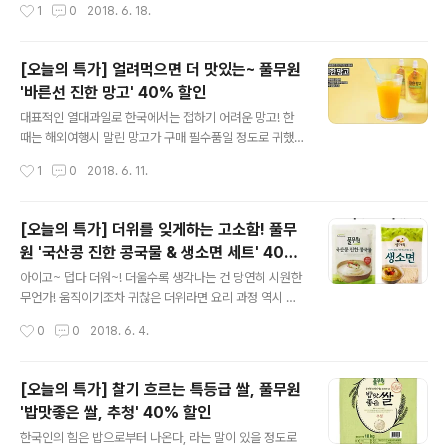
작성시간
1
0
2018. 6. 18.
습니다. 풀무원 볶음밥, 그중에서도 가장 핫한 인기만점 제
오는 따끈한 국물은 생각만해도 더워지는 느낌! 자~ 그렇
품 3종을 가장 저렴하게 만..
다면.. 정답은... 냉면입니다! 이왕이면 밀가루도, 소금도 넣
지 않은 메밀가루로 만들어 메밀 고유의 맛과 향이 느껴지
[오늘의 특가] 얼려먹으면 더 맛있는~ 풀무원
는 순수한 메밀 냉면은 어떤가요? 풀무원에서 새롭게 선보
'바른선 진한 망고' 40% 할인
인 '순메밀 냉면'처럼 말이죠! 풀무원 순메밀 냉면은 입맛대
글 내용
로 골라 먹을 수 있도록 비빔냉면과 물냉면 2종으로 구성
대표적인 열대과일로 한국에서는 접하기 어려운 망고! 한
돼있는데요. 어떤 냉면을 고르셔도 메밀 고유의 향과 맛은
때는 해외여행시 말린 망고가 구매 필수품일 정도로 귀했
그대로! 냉면이라 시원하고 메밀이라 더욱 고소한 풀무원
으나 요즘엔 우리나라에서도 그나마 쉽게 접할 수 있게 된
작성시간
1
0
2018. 6. 11.
순메밀 냉면 세트가 오늘 단 하루! 풀무원샵의 오늘의 특가
것 같아요. 생망고는 물론 디저트 등 다양한 곳에서 그 노오
를 통해 무려 35% 할..
란 매력을 뽐내고 있는데요. 달콤함을 충~분히 품은 망고
는 음료로도 아주 잘 어울린다는 사실! 뚜둥. 바로 여기 풀
[오늘의 특가] 더위를 잊게하는 고소함! 풀무
무원의 '바른선 진한 망고'가 있답니다. 과일의씨, 껍질 등
원 '국산콩 진한 콩국물 & 생소면 세트' 40%
을 그대로 갈아서 사용하는 망고 퓨레를 원료로 하여 과일
글 내용
할인
그대로의 풍부하고 진한 맛을 느낄 수 있는 망고 음료입니
아이고~ 덥다 더워~! 더울수록 생각나는 건 당연히 시원한
다. 식품의약품 안전처의 식품안전관리인증인 HACCP을
무언가! 움직이기조차 귀찮은 더위라면 요리 과정 역시 간
받아 믿을 수 있구요! 100ml 포장으로 언제어디서나 편하
편해야겠죠? 그렇다면 역시 시원하고 간편한 면요리? ㅎ
작성시간
0
0
2018. 6. 4.
게 먹을 수 있고 요즘처럼 더울 때는 냉동실에 넣어 살짝 얼
풀반장의 여름면 제안! 기분전환 삼아 고소~~한 콩국수는
려먹으면 쿨~!!! 아이들을 ..
어떠세요? 진한 콩국물에 큼직한 얼음 두 조각. 부드러운
소면을 넣고, 후루룩~! 캬! 벌써부터 더위가 가시는 느낌인
[오늘의 특가] 찰기 흐르는 특등급 쌀, 풀무원
데요. 풀무원과 함께라면 콩국수가 라면보다 더 쉬워집니
'밥맛좋은 쌀, 추청' 40% 할인
다. 바로 '국산콩 진한 콩국물'과 '생소면'이 있기 때문이죠.
글 내용
국산콩의 껍질을 깨끗하게 제거하고 그대로 갈아 목넘김이
한국인의 힘은 밥으로부터 나온다, 라는 말이 있을 정도로