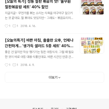
[오늘의 특가] 정통 철판 볶음의 맛! '풀무원
번 구성은 'BEST 세트'라는 이름을 달고 있는 만큼 정~말
철판볶음밥 세트' 40% 할인
많은 사랑을 받아온 제품들로만 구성됐는데요. 하나하나
글 내용
소개해드리면 스트로베리, 오렌지, 케일&키위, 그린키위
지글지글~ 무언가를 볶는 소리는 식욕을 마구마구 일으키
블루베리요거트, 수박, 자몽, 토마토 총 8종이구요. 누구에
는 것 같아요. 뭘 볶아도 맛있지만~ 그래도~ 볶음요리의
게나 사랑받는 제품인 만큼 선물로도 활용하시라고 선물박
기본은~ 볶음밥이죠~. 거기다 철판에 볶은 볶음밥이라면
작성시간
1
1
2018. 4. 16.
스를 함께 보내드린답니다. 그리고 가장 중요한 이번 '오늘
~!! 캬! 완전 말이 필요없네요! 그래서일까요? 풀무원에서
의 특가' 할인율! 무려~ 4..
도 '철판볶음밥'을 선보였는데요. 그릴에 구운 큼직한 함박
스테이크와 함께~ 그릴&함박 철판볶음밥 큼직한 해산물
[오늘의특가] 바쁜 아침, 출출한 오후, 언제나
과 야채의 유혹! 씨푸드야채 철판볶음밥 두 철판볶음밥 모
간편하게... '생가득 샐러드 5종 세트' 40%
두 150'C 직화솥에서 볶아낸 대파와 튀긴 마늘을 넣어 전
글 내용
할인!
문점에서나 느낄 수 있는 은은한 철판볶음향을 즐기실 수
좋은 건 알지만 막상 챙기기는 힘든 아침식사. 그럴 때 필요
있지요~. 둘 중 뭘 골라야 할지 모르겠다구요? ㅎㅎ 꼭~ 골
한 것이 바로 아침 대용 식품인데요. 바쁜 시간인 만큼 간단
라야 하나요? 둘다 하면 되죠!! 왜냐하면 풀무원샵의 일일
하고 편리해야 하는 건 당연지사! 단호박이나 고구마처럼
작성시간
1
1
2018. 4. 9.
특가~ 를 통하면 풀무원 철판볶음밥 세트를~ 무려~ 40%
맛도 있고 영양가도 높은 재료들을 으깨서 만든 샐러드는
나 할인된 가격에 장만하실 수 있..
어떨까요? 당연히 가장 힘들고 오래 걸리는 으깨는 과정은
풀무원이 대신해드려요~. ^^ 바로 풀무원의 생가득 샐러드
더보기
5종 세트가 있으니까요. 부드럽고 달콤한 고구마가 사르르
~ 고구마 샐러드 고소한 알갱이가 톡톡 터지는~ 옥수수 샐
러드 빵에 발라 먹기 좋은 부드럽고 담백한~ 포테이토 샐
러드 노오란 단호박 속살이 달콤촉촉~ 단호박 샐러드 크래
커와 잘 어울리는 담백한~ 참치 샐러드 바쁜 아침은 물론
출출한 오후 언제 어디서나 간편하게 즐길 수 있구요. 패밀
의안내