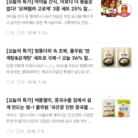
[오늘의 특가] 아이들 간식, 이보다 더 좋을순
늘의 특가'에 올라온 방학 인기 간식 세트를 소개해드리려
없다! '모짜렐라 고로케' 3종 세트 25% 할인!
구요~! 큼직한 해산물과 야채를 철판에 볶아만든 씨푸드야
글 내용
(모짜렐라 핫도그 증정)
채 철판볶음밥 대파와 마늘 풍미가 은은~ 그릴&함박 철판
아이들 간식 잘 챙겨주시나요? 마음은 직접 요리를 해서 주
볶음밥 먹는 순간 반해버리는 특별한 핫도그 모짜렐라 핫
고 싶지만 아무래도 힘든 게 사실이죠. 그중에서도 안심하
도그 김과 어묵이 들어있는 말랑 밀떡볶이 세트 풍무한 육
고 먹을 수 있는 풀무원의 간식 제품들은 인기만점! (자랑자
작성시간
0
0
2018. 7. 23.
즙을 머금은 정통 딤섬의 맛! 육즙듬뿍만두 아이들의 취향
랑~ ㅎㅎ) 올바른 핫도그를 비롯 수많은 인기 간식들을 선
에 따라 고를 수 있도록 다..
보였던 풀무원에서 새로운 간식제품이 출시됐다고 해요.
바로~ 모짜렐라 고로케인데요. 불고기 어니언, 콤비네이
[오늘의 특가] 찜통더위 속 초복, 풀무원 '반
션, 베이컨 감자. 총 3종이구요. 이름에서 알 수 있듯 듬뿍
계탕&삼계탕' 세트로 극복~! 오늘 36% 할
들어 있는 모짜렐라 치즈와 토핑이 일품이죠! 모짜렐라 치
글 내용
인!
즈가 얼마나 많이 들어있냐하면 속재료 중 모짜렐라 치즈
요즘 어떻게 지내시나요? +_+;;; 30도를 웃도는 찜통더위
의 비율이 무려 40% 이상!!! 모짜렐라 고로케을 한입 베어
에 밤에는 열대야까지;; 게다가 이같은 폭염이 앞으로 무려
먹으면 치즈가~ 쭈~~~욱 ㅎㅎ 겉은 또 얼마나 바삭한데요
한달간 이어진다는 예보까지! 사상 유례없는 이번 더위를
작성시간
0
0
2018. 7. 16.
~! 전자레인지에 데워도 겉이 바삭바삭~! 최적의 수분함량
힘차게 이겨내며 건강한 여름나기에 성공하려면 필요한 건
을 적용한 빵가루에 현미, 감..
바로~~~!! 이열치열! 보.양.식! 뜨끈한 보양음식으로 영양
도 보충하고~ 나쁜 성분은 몸밖으로 배출하고~ 땀을 흘려
[오늘의 특가] 여름별미, 콩국수를 집에서 쉽
서 체온도 내리고~ 일석삼조의 효과를 낼 수 있답니다~.
게 만드는 법~! 풀무원 '국산콩 진한 콩국물 &
그중에서도 아이들도 맛있게 먹을 수 있는 보양식~!! 바로
글 내용
생소면 세트' 40% 할인!
삼계탕은 어떠신가요? 찹쌀로 속을 채운 국내산 닭을 푹 고
아이고~ 덥다 더워~! 더울수록 생각나는 건 당연히 시원한
아 깊고 진한 맛이 일품인 삼계탕은 이제 여름 보양식 뿐만
무언가! 움직이기조차 귀찮은 더위라면 요리 과정 역시 간
아니라 평소에도 기력이 떨어지면 찾게 되는;; 사계절 보양
편해야겠죠? 그렇다면 역시 시원하고 간편한 면요리? ㅎ
작성시간
1
0
2018. 7. 9.
식으로 자리매김했는데요. 이름만 들어도 힘이 날 것만 같
풀반장의 여름면 제안! 기분전환 삼아 고소~~한 콩국수는