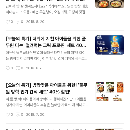
할 뿐더러 1인분만 만들 수도 없으니 먹는 것보다 버리는
글 내용
게 더 많으니까요. 그럴때 필요한 것이 바로 풀무원~! 그중
집에서 밥 잘 챙겨드시나요? "먹기야 먹죠.. 있는 반찬 대충
에서도 집에서 먹던 엄마표 집밥의 기운이 물씬 느껴지는
꺼내놓고..." 으응? 매번 무말랭이, 오징어채, 오징어 젓갈,
풀무원의 '혼밥 상차림' 세트! 신선한 통새우와 7가지 국산
김에 김치로 대충 때우신다구요? 후루룩~ 따끈한 국이나
작성시간
0
0
2018. 8. 20.
야채가 듬뿍 들어있는~ 통새우 볶음밥 찰진 가마솥 밥에
보글보글~ 얼큰한 찌개, 아삭아삭~ 콩나물찜 같은 요리는
부추향 가..
꿈도 못꾸신다구요? 국, 찌개, 찜이 상에 오르는 제대로 된
집밥이 그리운 날~! 5분이면 완성되는 세상 제일 쉬운 요
[오늘의 특가] 더위에 지친 아이들을 위한 풀
리, 풀무원 '5분 키친' 시리즈를 데려가세요~! 풀무원 '5분
무원 다논 '얼려먹는 그릭 프로즌' 세트 40%
키친'과 함께라면 찌개면 찌개, 국이면 국, 찜이면 찜, 뚝딱
글 내용
할인!
뚝딱 5분이면 완성된답니다~. 아니, 국, 찌개, 찜이 얼마나
어느덧 월드클래스 반열에 올라선 대한민국의 더위! 아이
번거로운 요리인데 5분에 완성되냐구요? 풀무원 '5분 키
들 방학까지 겹치며 아이, 어른 할 것 없이 더위와 싸우고
친'은요~, 요리에 필요한 재료가 몽~~~땅 들어있거든요~.
있는데요. 에어컨도 좋지만 몸속을 달래주는 건 누가 뭐래
작성시간
0
0
2018. 8. 6.
양념장, 육수, 건더기에 순두부, 콩나물 등 메인재..
도 시원한 무언가 뿐이죠? 아이들에게 아이스크림을 꺼내
주려하지만 영양과 건강에 대해 죄책감이 느껴진다면! 바
로~~~~~~ 풀무원다논에서 야심차게 선보인~ 시원하게
[오늘의 특가] 방학맞은 아이들을 위한! '풀무
얼려먹는 요거트~ '얼려먹는 그릭 프로즌'은 어떠신가요?
원 방학 인기 간식 세트' 40% 할인!
^^ 그릭 요거트의 진한 풍미가 입안을 즐겁게! 얼려도 살아
글 내용
있는 유산균~ 더욱 여름날 건강하게! 요거트 함량을 줄여
여.름.방.학! 아이들이야 방학이라 행복하겠지만 아이들을
만든 일반 요거트 아이스크림과 달리 아이스크림처럼 맛있
챙겨야 하는 어머니들의 부담은 늘어만 가죠~. 매 끼니도
지만 더 건강한 제품이구요. 얼려도 부드럽게 떠먹을 수 있
부담인데 간식까지 챙기려면..;;;; 과장 조금 보태서 한 손으
작성시간
0
0
2018. 7. 30.
도록 셔벗과 아이스크림의 중간 제형으로 얼려도 살아있는
로는 모자랄 지경? 자, 우리의 해결맨 풀반장~ '아이들이
부드럽고 진한 풍미가 일품이죠! 무엇보다 ..
출출해 하는 순간! 고민하지 않고 바로 해결해 줄 수 있도록
도와드리자!' 라는 마음으로~~ 풀무원샵의 파격할인전 '오