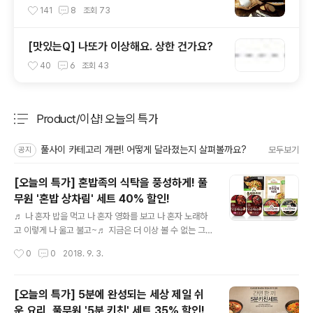
요?”
141
8
조회
73
[맛있는Q] 나또가 이상해요. 상한 건가요?
40
6
조회
43
Product/이샵! 오늘의 특가
분류 전체보기
주요 글 목록
풀사이 카테고리 개편! 어떻게 달라졌는지 살펴볼까요?
모두보기
공지
[오늘의 특가] 혼밥족의 식탁을 풍성하게! 풀
무원 '혼밥 상차림' 세트 40% 할인!
글 내용
♬ 나 혼자 밥을 먹고 나 혼자 영화를 보고 나 혼자 노래하
고 이렇게 나 울고 불고~♬ 지금은 더 이상 볼 수 없는 그
녀들 '씨스타' 수많은 인기곡들 중 라는 곡인데요. 원래는
작성시간
0
0
2018. 9. 3.
이별에 대한 노래였지만 후렴 가사만 보면... '혼밥러'라 불
리는 자취생의 비애? 혼자 인 것도 외롭고 슬픈데. 밥까지
제대로 못 챙겨먹으면 슬픔은 두 배로. ㅠ,ㅜ 그렇다고 제대
[오늘의 특가] 5분에 완성되는 세상 제일 쉬
로 장을 보고 요리를 하는 건 먼나라 이야기죠. 번거롭기도
운 요리, 풀무원 '5분 키친' 세트 35% 할인!