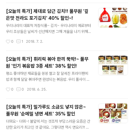
은 뜨끈한 '삼계탕'..
어떠세요? 진한 콩국물에 큼직한 얼음 두 조각. 부드러운
소면을 넣고, 후루룩~! 캬! 벌써부터 더위가 가시는 느낌인
[오늘의 특가] 제대로 담근 김치!! 풀무원 '깊
데요. 풀무원과 함께라면 콩국수가 라면보다 더 쉬워집니
은맛 전라도 포기김치' 40% 할인~!
다. 바로 '국산콩 진한 콩국물'과 '생소면'이 있기 때문이죠.
글 내용
국산콩의 껍질을 깨끗하게 제거하고 그대로 갈아 목넘김이
우리나라의 대표적 저장식품~ 김치~ 우리나라의 예로부터
부드럽고 고소한 콩국물은 콩국수 뿐만 아니라 콩 음료로
우리 조상들은 날씨가 선선해지면 그해 겨울을 나기 위해
마시기에도 좋구요. 오직 100% 국산콩 두유액과 정제염
김치를 담그곤 했는데요. 그런데 바쁜 일상에 핵가족 시대
작성시간
0
1
2018. 7. 2.
만으로 만들어 안심 그 자체! 거기에 건면보다 쫄깃하고 맛
가 된 요즘 웬만한 대가족이 아니고서야 집에서 김치를 담
있는 풀무원 생소면만 후루룩..
그는 일이 자주 있지는 않죠. ^^ 하지만 엄마가 담근 것처럼
맛있는~ 김치를 맛보고 싶은 마음은 모두의 한결같은 바람
[오늘의 특가] 휘리릭 볶아 한끼 뚝딱!~ 풀무
이겠죠~! 그렇다면~~ 오늘 풀반장이 소개해드릴 풀무원
원 '인기 볶음밥 3종 세트' 38% 할인!
'깊은맛 전라도 김치'를 눈여겨보시면 어떨까요? 미식가들
글 내용
의 입맛을 사로잡은 깊고 진한 전라도 김치맛을 고스란히
평소 좋아하던 재료들을 쏭쏭 썰고 잘 달궈진 프라이팬에
담은 만큼 반응도 으뜸!풀무원 '깊은맛 전라도 김치'는요,
밥과 함께 달달 볶아주면 완성되는 볶음밥. 우리 풀사이 가
특허받은 저염화 김치 제조방법을 적용하여 짜지 않고 맛
족 여러분은 수많은 볶음밥 중에서 어떤 볶음밥을 가장 좋
작성시간
0
0
2018. 6. 25.
있게 담았다는 점이 특징! 우리 농산물만을 사용하여 보다
아하시나요? 풀무원 볶음밥 중에서는 말이죠~, 통새우 볶
안심하고 드실 수 있을 뿐만 아니라 ..
음밥, 닭가슴살 볶음밥, 소불고기 필라프가 많은 분들의 관
심을 받고 있는데요. 각각의 매력이 살아있는 다양한 맛은
[오늘의 특가] 밀가루도 소금도 넣지 않은~
물론이고 영양이 고려된 7가지 국내산 채소~ 게다가 3일
풀무원 '순메밀 냉면 세트' 35% 할인
내 도정한 국내산 쌀을 가마솥방식으로 지은 찰진 밥까지!!
글 내용
어느 하나 빠질 데 없는 풀무원 '볶음밥'~! 바로 그 볶음밥
더워요~ 더워~! 불앞에 서는 것조차 부담스러운 요즘은 간
중에서도 가장 인기가 있던 3종을 모으고 모아 풀무원샵
단한 요리가 최고인 것 같아요. 그렇다면 역시 면요리?! 면
'오늘의 특가'를 통해 무려 38% 할인된 가격으로 찾아왔
요리하면, 우선 라면을 떠올려보지만... 김이 모락모락 올라