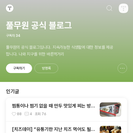
검색하기
티스토리
풀무원 공식 블로그
구독자
34
풀무원의 공식 블로그입니다. 지속가능한 식생활에 대한 정보를 제공
합니다. 나와 지구를 위한 바른먹거리
구독하기
방명록
신고하기 레이어
열기
인기글
찜통이나 찜기 없을 때 만두 맛있게 찌는 방법
~ 6가지!
88
4
조회
76
[치즈데이] “유통기한 지난 치즈 먹어도 될까