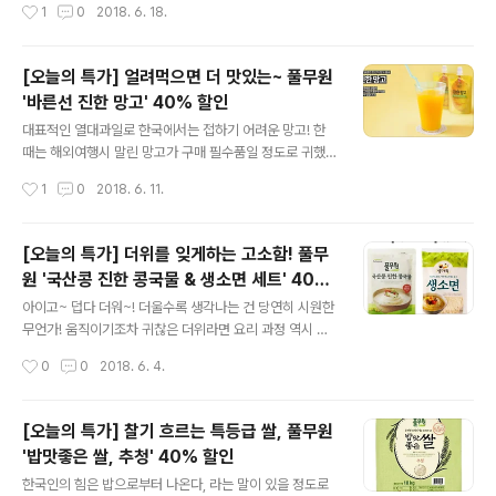
작성시간
1
0
2018. 6. 18.
습니다. 풀무원 볶음밥, 그중에서도 가장 핫한 인기만점 제
오는 따끈한 국물은 생각만해도 더워지는 느낌! 자~ 그렇
품 3종을 가장 저렴하게 만..
다면.. 정답은... 냉면입니다! 이왕이면 밀가루도, 소금도 넣
지 않은 메밀가루로 만들어 메밀 고유의 맛과 향이 느껴지
[오늘의 특가] 얼려먹으면 더 맛있는~ 풀무원
는 순수한 메밀 냉면은 어떤가요? 풀무원에서 새롭게 선보
'바른선 진한 망고' 40% 할인
인 '순메밀 냉면'처럼 말이죠! 풀무원 순메밀 냉면은 입맛대
글 내용
로 골라 먹을 수 있도록 비빔냉면과 물냉면 2종으로 구성
대표적인 열대과일로 한국에서는 접하기 어려운 망고! 한
돼있는데요. 어떤 냉면을 고르셔도 메밀 고유의 향과 맛은
때는 해외여행시 말린 망고가 구매 필수품일 정도로 귀했
그대로! 냉면이라 시원하고 메밀이라 더욱 고소한 풀무원
으나 요즘엔 우리나라에서도 그나마 쉽게 접할 수 있게 된
작성시간
1
0
2018. 6. 11.
순메밀 냉면 세트가 오늘 단 하루! 풀무원샵의 오늘의 특가
것 같아요. 생망고는 물론 디저트 등 다양한 곳에서 그 노오
를 통해 무려 35% 할..
란 매력을 뽐내고 있는데요. 달콤함을 충~분히 품은 망고
는 음료로도 아주 잘 어울린다는 사실! 뚜둥. 바로 여기 풀
[오늘의 특가] 더위를 잊게하는 고소함! 풀무
무원의 '바른선 진한 망고'가 있답니다. 과일의씨, 껍질 등
원 '국산콩 진한 콩국물 & 생소면 세트' 40%
을 그대로 갈아서 사용하는 망고 퓨레를 원료로 하여 과일
글 내용
할인
그대로의 풍부하고 진한 맛을 느낄 수 있는 망고 음료입니
아이고~ 덥다 더워~! 더울수록 생각나는 건 당연히 시원한
다. 식품의약품 안전처의 식품안전관리인증인 HACCP을
무언가! 움직이기조차 귀찮은 더위라면 요리 과정 역시 간
받아 믿을 수 있구요! 100ml 포장으로 언제어디서나 편하
편해야겠죠? 그렇다면 역시 시원하고 간편한 면요리? ㅎ
작성시간
0
0
2018. 6. 4.
게 먹을 수 있고 요즘처럼 더울 때는 냉동실에 넣어 살짝 얼
풀반장의 여름면 제안! 기분전환 삼아 고소~~한 콩국수는
려먹으면 쿨~!!! 아이들을 ..
어떠세요? 진한 콩국물에 큼직한 얼음 두 조각. 부드러운
소면을 넣고, 후루룩~! 캬! 벌써부터 더위가 가시는 느낌인
[오늘의 특가] 찰기 흐르는 특등급 쌀, 풀무원
데요. 풀무원과 함께라면 콩국수가 라면보다 더 쉬워집니
'밥맛좋은 쌀, 추청' 40% 할인
다. 바로 '국산콩 진한 콩국물'과 '생소면'이 있기 때문이죠.
글 내용
국산콩의 껍질을 깨끗하게 제거하고 그대로 갈아 목넘김이
한국인의 힘은 밥으로부터 나온다, 라는 말이 있을 정도로