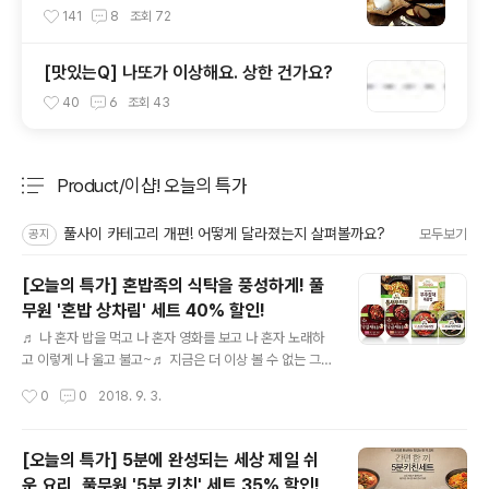
요?”
141
8
조회
72
[맛있는Q] 나또가 이상해요. 상한 건가요?
40
6
조회
43
Product/이샵! 오늘의 특가
분류 전체보기
주요 글 목록
풀사이 카테고리 개편! 어떻게 달라졌는지 살펴볼까요?
모두보기
공지
[오늘의 특가] 혼밥족의 식탁을 풍성하게! 풀
무원 '혼밥 상차림' 세트 40% 할인!
글 내용
♬ 나 혼자 밥을 먹고 나 혼자 영화를 보고 나 혼자 노래하
고 이렇게 나 울고 불고~♬ 지금은 더 이상 볼 수 없는 그
녀들 '씨스타' 수많은 인기곡들 중 라는 곡인데요. 원래는
작성시간
0
0
2018. 9. 3.
이별에 대한 노래였지만 후렴 가사만 보면... '혼밥러'라 불
리는 자취생의 비애? 혼자 인 것도 외롭고 슬픈데. 밥까지
제대로 못 챙겨먹으면 슬픔은 두 배로. ㅠ,ㅜ 그렇다고 제대
[오늘의 특가] 5분에 완성되는 세상 제일 쉬
로 장을 보고 요리를 하는 건 먼나라 이야기죠. 번거롭기도
운 요리, 풀무원 '5분 키친' 세트 35% 할인!