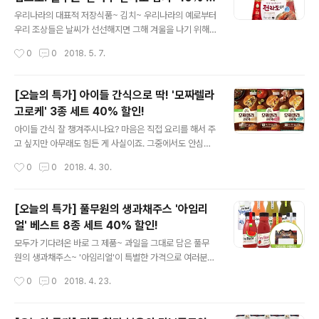
리얼 블랜딩주스는 과일과 채소들을 블랜딩~하여 만들었
글 내용
인~!
다는 사실! 아임리얼 블랜딩주스는 총 5종~! 당근, 비트, 드
우리나라의 대표적 저장식품~ 김치~ 우리나라의 예로부터
래곤후르츠, 핑크구아바가 들어간 데일리루트 오렌지, 아
우리 조상들은 날씨가 선선해지면 그해 겨울을 나기 위해
세로라, 칼라만시, 자몽이 들어간 시트러스러브 케일, 샐러
김치를 담그곤 했는데요. 그런데 바쁜 일상에 핵가족 시대
작성시간
0
0
2018. 5. 7.
리, 사과, 레몬이 들어간 헬로우그린 블루베리, 파인애플,
가 된 요즘 웬만한 대가족이 아니고서야 집에서 김치를 담
석류, 포도가 들어간 블루베리영 딸..
그는 일이 자주 있지는 않죠. ^^ 하지만 엄마가 담근 것처럼
맛있는~ 김치를 맛보고 싶은 마음은 모두의 한결같은 바람
[오늘의 특가] 아이들 간식으로 딱! '모짜렐라
이겠죠~! 그렇다면~~ 오늘 풀반장이 소개해드릴 풀무원
고로케' 3종 세트 40% 할인!
'찬마루 전라도 김치'를 눈여겨보시면 어떨까요? 미식가들
글 내용
의 입맛을 사로잡은 깊고 진한 전라도 김치맛을 고스란히
아이들 간식 잘 챙겨주시나요? 마음은 직접 요리를 해서 주
담고 있는 만큼 반응도 으뜸! 풀무원 '찬마루 전라도 김
고 싶지만 아무래도 힘든 게 사실이죠. 그중에서도 안심하
치'는요, 특허받은 저염화 김치 제조방법을 적용하여 짜지
고 먹을 수 있는 풀무원의 간식 제품들은 인기만점! (자랑자
작성시간
0
0
2018. 4. 30.
않고 맛있게 담았다는 점이 특징! 우리 농산물만을 사용하
랑~ ㅎㅎ) 올바른 핫도그를 비롯 수많은 인기 간식들을 선
여 보다 안심하고 드실 수 있을 뿐만 ..
보였던 풀무원에서 새로운 간식제품이 출시됐다고 해요.
바로~ 모짜렐라 고로케인데요. 불고기 어니언, 콤비네이
[오늘의 특가] 풀무원의 생과채주스 '아임리
션, 베이컨 감자. 총 3종이구요. 이름에서 알 수 있듯 듬뿍
얼' 베스트 8종 세트 40% 할인!
들어 있는 모짜렐라 치즈와 토핑이 일품이죠! 모짜렐라 치
글 내용
즈가 얼마나 많이 들어있냐하면 속재료 중 모짜렐라 치즈
모두가 기다려온 바로 그 제품~ 과일을 그대로 담은 풀무
의 비율이 무려 40% 이상!!! 모짜렐라 고로케을 한입 베어
원의 생과채주스~ '아임리얼'이 특별한 가격으로 여러분을
먹으면 치즈가~ 쭈~~~욱 ㅎㅎ 겉은 또 얼마나 바삭한데요
찾아왔습니다. 물 한 방울, 착향료, 착색소 등을 넣지 않아
작성시간
0
0
2018. 4. 23.
~! 전자레인지에 데워도 겉이 바삭바삭~! 최적의 수분함량
건강한 자연의 맛을 즐길 수 있는 아임리얼 앞에 망설일 여
을 적용한 빵가루에 현미, 감..
유는 없답니다. 단 하루뿐인 특별한 할인 혜택~ 반드시 누
려야겠죠? 그렇다면 지금 바로 풀무원샵으로 고고고~ 이