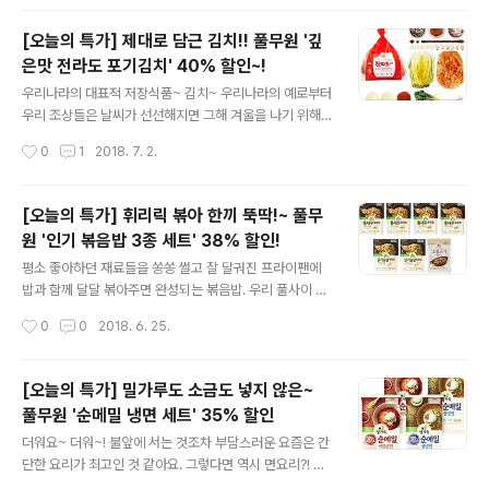
은 뜨끈한 '삼계탕'..
어떠세요? 진한 콩국물에 큼직한 얼음 두 조각. 부드러운
소면을 넣고, 후루룩~! 캬! 벌써부터 더위가 가시는 느낌인
[오늘의 특가] 제대로 담근 김치!! 풀무원 '깊
데요. 풀무원과 함께라면 콩국수가 라면보다 더 쉬워집니
은맛 전라도 포기김치' 40% 할인~!
다. 바로 '국산콩 진한 콩국물'과 '생소면'이 있기 때문이죠.
글 내용
국산콩의 껍질을 깨끗하게 제거하고 그대로 갈아 목넘김이
우리나라의 대표적 저장식품~ 김치~ 우리나라의 예로부터
부드럽고 고소한 콩국물은 콩국수 뿐만 아니라 콩 음료로
우리 조상들은 날씨가 선선해지면 그해 겨울을 나기 위해
마시기에도 좋구요. 오직 100% 국산콩 두유액과 정제염
김치를 담그곤 했는데요. 그런데 바쁜 일상에 핵가족 시대
작성시간
0
1
2018. 7. 2.
만으로 만들어 안심 그 자체! 거기에 건면보다 쫄깃하고 맛
가 된 요즘 웬만한 대가족이 아니고서야 집에서 김치를 담
있는 풀무원 생소면만 후루룩..
그는 일이 자주 있지는 않죠. ^^ 하지만 엄마가 담근 것처럼
맛있는~ 김치를 맛보고 싶은 마음은 모두의 한결같은 바람
[오늘의 특가] 휘리릭 볶아 한끼 뚝딱!~ 풀무
이겠죠~! 그렇다면~~ 오늘 풀반장이 소개해드릴 풀무원
원 '인기 볶음밥 3종 세트' 38% 할인!
'깊은맛 전라도 김치'를 눈여겨보시면 어떨까요? 미식가들
글 내용
의 입맛을 사로잡은 깊고 진한 전라도 김치맛을 고스란히
평소 좋아하던 재료들을 쏭쏭 썰고 잘 달궈진 프라이팬에
담은 만큼 반응도 으뜸!풀무원 '깊은맛 전라도 김치'는요,
밥과 함께 달달 볶아주면 완성되는 볶음밥. 우리 풀사이 가
특허받은 저염화 김치 제조방법을 적용하여 짜지 않고 맛
족 여러분은 수많은 볶음밥 중에서 어떤 볶음밥을 가장 좋
작성시간
0
0
2018. 6. 25.
있게 담았다는 점이 특징! 우리 농산물만을 사용하여 보다
아하시나요? 풀무원 볶음밥 중에서는 말이죠~, 통새우 볶
안심하고 드실 수 있을 뿐만 아니라 ..
음밥, 닭가슴살 볶음밥, 소불고기 필라프가 많은 분들의 관
심을 받고 있는데요. 각각의 매력이 살아있는 다양한 맛은
[오늘의 특가] 밀가루도 소금도 넣지 않은~
물론이고 영양이 고려된 7가지 국내산 채소~ 게다가 3일
풀무원 '순메밀 냉면 세트' 35% 할인
내 도정한 국내산 쌀을 가마솥방식으로 지은 찰진 밥까지!!
글 내용
어느 하나 빠질 데 없는 풀무원 '볶음밥'~! 바로 그 볶음밥
더워요~ 더워~! 불앞에 서는 것조차 부담스러운 요즘은 간
중에서도 가장 인기가 있던 3종을 모으고 모아 풀무원샵
단한 요리가 최고인 것 같아요. 그렇다면 역시 면요리?! 면
'오늘의 특가'를 통해 무려 38% 할인된 가격으로 찾아왔
요리하면, 우선 라면을 떠올려보지만... 김이 모락모락 올라