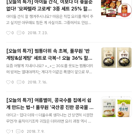
[오늘의 특가] 아이들 간식, 이보다 더 좋을순
늘의 특가'에 올라온 방학 인기 간식 세트를 소개해드리려
없다! '모짜렐라 고로케' 3종 세트 25% 할인!
구요~! 큼직한 해산물과 야채를 철판에 볶아만든 씨푸드야
글 내용
(모짜렐라 핫도그 증정)
채 철판볶음밥 대파와 마늘 풍미가 은은~ 그릴&함박 철판
아이들 간식 잘 챙겨주시나요? 마음은 직접 요리를 해서 주
볶음밥 먹는 순간 반해버리는 특별한 핫도그 모짜렐라 핫
고 싶지만 아무래도 힘든 게 사실이죠. 그중에서도 안심하
도그 김과 어묵이 들어있는 말랑 밀떡볶이 세트 풍무한 육
고 먹을 수 있는 풀무원의 간식 제품들은 인기만점! (자랑자
작성시간
0
0
2018. 7. 23.
즙을 머금은 정통 딤섬의 맛! 육즙듬뿍만두 아이들의 취향
랑~ ㅎㅎ) 올바른 핫도그를 비롯 수많은 인기 간식들을 선
에 따라 고를 수 있도록 다..
보였던 풀무원에서 새로운 간식제품이 출시됐다고 해요.
바로~ 모짜렐라 고로케인데요. 불고기 어니언, 콤비네이
[오늘의 특가] 찜통더위 속 초복, 풀무원 '반
션, 베이컨 감자. 총 3종이구요. 이름에서 알 수 있듯 듬뿍
계탕&삼계탕' 세트로 극복~! 오늘 36% 할
들어 있는 모짜렐라 치즈와 토핑이 일품이죠! 모짜렐라 치
글 내용
인!
즈가 얼마나 많이 들어있냐하면 속재료 중 모짜렐라 치즈
요즘 어떻게 지내시나요? +_+;;; 30도를 웃도는 찜통더위
의 비율이 무려 40% 이상!!! 모짜렐라 고로케을 한입 베어
에 밤에는 열대야까지;; 게다가 이같은 폭염이 앞으로 무려
먹으면 치즈가~ 쭈~~~욱 ㅎㅎ 겉은 또 얼마나 바삭한데요
한달간 이어진다는 예보까지! 사상 유례없는 이번 더위를
작성시간
0
0
2018. 7. 16.
~! 전자레인지에 데워도 겉이 바삭바삭~! 최적의 수분함량
힘차게 이겨내며 건강한 여름나기에 성공하려면 필요한 건
을 적용한 빵가루에 현미, 감..
바로~~~!! 이열치열! 보.양.식! 뜨끈한 보양음식으로 영양
도 보충하고~ 나쁜 성분은 몸밖으로 배출하고~ 땀을 흘려
[오늘의 특가] 여름별미, 콩국수를 집에서 쉽
서 체온도 내리고~ 일석삼조의 효과를 낼 수 있답니다~.
게 만드는 법~! 풀무원 '국산콩 진한 콩국물 &
그중에서도 아이들도 맛있게 먹을 수 있는 보양식~!! 바로
글 내용
생소면 세트' 40% 할인!
삼계탕은 어떠신가요? 찹쌀로 속을 채운 국내산 닭을 푹 고
아이고~ 덥다 더워~! 더울수록 생각나는 건 당연히 시원한
아 깊고 진한 맛이 일품인 삼계탕은 이제 여름 보양식 뿐만
무언가! 움직이기조차 귀찮은 더위라면 요리 과정 역시 간
아니라 평소에도 기력이 떨어지면 찾게 되는;; 사계절 보양
편해야겠죠? 그렇다면 역시 시원하고 간편한 면요리? ㅎ
작성시간
1
0
2018. 7. 9.
식으로 자리매김했는데요. 이름만 들어도 힘이 날 것만 같
풀반장의 여름면 제안! 기분전환 삼아 고소~~한 콩국수는