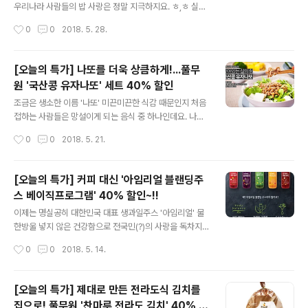
부드럽고 고소한 콩국물은 콩국수 뿐만 아니라 콩 음료로
우리나라 사람들의 밥 사랑은 정말 지극하지요. ㅎ,ㅎ 실제
마시기에도 좋구요. 오직 100% 국산콩 두유액과 정제염
로 우리의 한 끼 밥상을 잘 살펴보시면, 밥상 위의 수많은
작성시간
0
0
2018. 5. 28.
만으로 만들어 안심 그 자체! 거기에 건면보다 쫄깃하고 맛
반찬과 국, 탕류 등이 밥을 먹기 위해 존재한다고 해도 과언
있는 풀무원 생소면만 후루룩..
이 아니랍니다. (아하! 그래서 간간하고 매콤한 반찬들이 많
군요!) 언제나 밥상에 오르다 보니 크게 신경쓰지 못했지만
[오늘의 특가] 나또를 더욱 상큼하게!...풀무
밥이야말로 밥상의 시작이자 끝! 그래서 풀반장이 준비해
원 '국산콩 유자나또' 세트 40% 할인
봤어요. 풀무원에서 자신있게 내놓은 풀무원 '밥맛 좋은 쌀
글 내용
- 추청'의 할인 소식을 말이죠! 밥맛이 뛰어나기로 유명한
조금은 생소한 이름 '나또' 미끈미끈한 식감 때문인지 처음
'추청' 품종의 쌀로 밥을 지었을 때 윤기가 좔좔~ 밥이 식은
접하는 사람들은 망설이게 되는 음식 중 하나인데요. 나또
후에도 딱딱해지지 않고 찰진 식감을 느낄 수 있대요~. 특
는요~, 식이섬유와 필수 아미노산이 풍부함에도 불구하고
작성시간
0
0
2018. 5. 21.
등급 쌀로 광택이 나고 쌀 모양도 온전히 살아있고요, 주문
칼로리는 낮기 때문에 많은 사람들의 관심을 받고있죠~!
하시면 발송 ..
어느 하나 버릴 것 없는 신통방통한 나또~ 이번 기회에 한
번 도전해보시는건 어떨까요? 몸에 좋은 나또를 가장~ 간
[오늘의 특가] 커피 대신 '아임리얼 블랜딩주
단하고 건강하게~게다가 가장 저렴하게 만날 수 있는 기
스 베이직프로그램' 40% 할인~!!
회!! 풀무원샵의 단 하루~ 단 하나의 특가 코너 '오늘의 특
글 내용
가'와 함께라면 가능하답니다.게다가 풀무원 '생나또'는요
이제는 명실공히 대한민국 대표 생과일주스 '아임리얼' 물
~, 국산콩으로 만들어 안심되고 낮은 온도에서 서서히 발
한방울 넣지 않은 건강함으로 전국민(?)의 사랑을 독차지
효시켜 청국장과 달리 냄새는 적고 맛은 더욱 좋다는 사실
했는데요. 풀무원의 국가대표 생과일주스 아임리얼에 더
작성시간
0
0
2018. 5. 14.
~! 게다가 유자나또인 만큼 그래서 나또 초보자들의 나또
싱그럽고 새로운 라인업이 더해졌다는 사실~! 알고 계셨나
입문에 더할 나위 없이 좋은 제품입니..
요? 바로 '아임리얼 블랜딩주스 프로그램' 아임리얼은 알겠
는데. 블랜딩주스라니.. 잘 모르시겠다구요? 아하~! 기존의
[오늘의 특가] 제대로 만든 전라도식 김치를
아임리얼이 각 과일의 맛을 고스란히 담았다면 이번 아임
집으로! 풀무원 '찬마루 전라도 김치' 40% 할