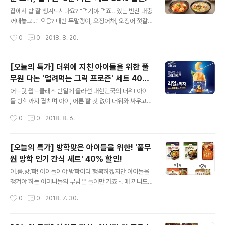
할 뿐더러 1인분만 만들 수도 없으니 먹는 것보다 버리는
글 내용
게 더 많으니까요. 그럴때 필요한 것이 바로 풀무원~! 그중
집에서 밥 잘 챙겨드시나요? "먹기야 먹죠.. 있는 반찬 대충
에서도 집에서 먹던 엄마표 집밥의 기운이 물씬 느껴지는
꺼내놓고..." 으응? 매번 무말랭이, 오징어채, 오징어 젓갈,
풀무원의 '혼밥 상차림' 세트! 신선한 통새우와 7가지 국산
김에 김치로 대충 때우신다구요? 후루룩~ 따끈한 국이나
작성시간
0
0
2018. 8. 20.
야채가 듬뿍 들어있는~ 통새우 볶음밥 찰진 가마솥 밥에
보글보글~ 얼큰한 찌개, 아삭아삭~ 콩나물찜 같은 요리는
부추향 가..
꿈도 못꾸신다구요? 국, 찌개, 찜이 상에 오르는 제대로 된
집밥이 그리운 날~! 5분이면 완성되는 세상 제일 쉬운 요
[오늘의 특가] 더위에 지친 아이들을 위한 풀
리, 풀무원 '5분 키친' 시리즈를 데려가세요~! 풀무원 '5분
무원 다논 '얼려먹는 그릭 프로즌' 세트 40%
키친'과 함께라면 찌개면 찌개, 국이면 국, 찜이면 찜, 뚝딱
글 내용
할인!
뚝딱 5분이면 완성된답니다~. 아니, 국, 찌개, 찜이 얼마나
어느덧 월드클래스 반열에 올라선 대한민국의 더위! 아이
번거로운 요리인데 5분에 완성되냐구요? 풀무원 '5분 키
들 방학까지 겹치며 아이, 어른 할 것 없이 더위와 싸우고
친'은요~, 요리에 필요한 재료가 몽~~~땅 들어있거든요~.
있는데요. 에어컨도 좋지만 몸속을 달래주는 건 누가 뭐래
작성시간
0
0
2018. 8. 6.
양념장, 육수, 건더기에 순두부, 콩나물 등 메인재..
도 시원한 무언가 뿐이죠? 아이들에게 아이스크림을 꺼내
주려하지만 영양과 건강에 대해 죄책감이 느껴진다면! 바
로~~~~~~ 풀무원다논에서 야심차게 선보인~ 시원하게
[오늘의 특가] 방학맞은 아이들을 위한! '풀무
얼려먹는 요거트~ '얼려먹는 그릭 프로즌'은 어떠신가요?
원 방학 인기 간식 세트' 40% 할인!
^^ 그릭 요거트의 진한 풍미가 입안을 즐겁게! 얼려도 살아
글 내용
있는 유산균~ 더욱 여름날 건강하게! 요거트 함량을 줄여
여.름.방.학! 아이들이야 방학이라 행복하겠지만 아이들을
만든 일반 요거트 아이스크림과 달리 아이스크림처럼 맛있
챙겨야 하는 어머니들의 부담은 늘어만 가죠~. 매 끼니도
지만 더 건강한 제품이구요. 얼려도 부드럽게 떠먹을 수 있
부담인데 간식까지 챙기려면..;;;; 과장 조금 보태서 한 손으
작성시간
0
0
2018. 7. 30.
도록 셔벗과 아이스크림의 중간 제형으로 얼려도 살아있는
로는 모자랄 지경? 자, 우리의 해결맨 풀반장~ '아이들이
부드럽고 진한 풍미가 일품이죠! 무엇보다 ..
출출해 하는 순간! 고민하지 않고 바로 해결해 줄 수 있도록
도와드리자!' 라는 마음으로~~ 풀무원샵의 파격할인전 '오