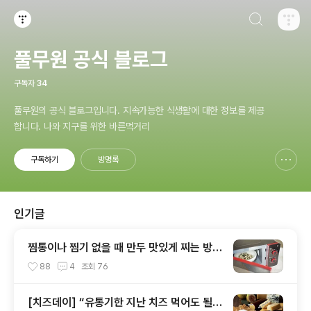
검색하기
티스토리
풀무원 공식 블로그
구독자
34
풀무원의 공식 블로그입니다. 지속가능한 식생활에 대한 정보를 제공
합니다. 나와 지구를 위한 바른먹거리
구독하기
방명록
신고하기 레이어
열기
인기글
찜통이나 찜기 없을 때 만두 맛있게 찌는 방법
~ 6가지!
88
4
조회
76
[치즈데이] “유통기한 지난 치즈 먹어도 될까