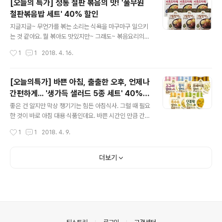
[오늘의 특가] 정통 철판 볶음의 맛! '풀무원
번 구성은 'BEST 세트'라는 이름을 달고 있는 만큼 정~말
철판볶음밥 세트' 40% 할인
많은 사랑을 받아온 제품들로만 구성됐는데요. 하나하나
글 내용
소개해드리면 스트로베리, 오렌지, 케일&키위, 그린키위
지글지글~ 무언가를 볶는 소리는 식욕을 마구마구 일으키
블루베리요거트, 수박, 자몽, 토마토 총 8종이구요. 누구에
는 것 같아요. 뭘 볶아도 맛있지만~ 그래도~ 볶음요리의
게나 사랑받는 제품인 만큼 선물로도 활용하시라고 선물박
기본은~ 볶음밥이죠~. 거기다 철판에 볶은 볶음밥이라면
작성시간
1
1
2018. 4. 16.
스를 함께 보내드린답니다. 그리고 가장 중요한 이번 '오늘
~!! 캬! 완전 말이 필요없네요! 그래서일까요? 풀무원에서
의 특가' 할인율! 무려~ 4..
도 '철판볶음밥'을 선보였는데요. 그릴에 구운 큼직한 함박
스테이크와 함께~ 그릴&함박 철판볶음밥 큼직한 해산물
[오늘의특가] 바쁜 아침, 출출한 오후, 언제나
과 야채의 유혹! 씨푸드야채 철판볶음밥 두 철판볶음밥 모
간편하게... '생가득 샐러드 5종 세트' 40%
두 150'C 직화솥에서 볶아낸 대파와 튀긴 마늘을 넣어 전
글 내용
할인!
문점에서나 느낄 수 있는 은은한 철판볶음향을 즐기실 수
좋은 건 알지만 막상 챙기기는 힘든 아침식사. 그럴 때 필요
있지요~. 둘 중 뭘 골라야 할지 모르겠다구요? ㅎㅎ 꼭~ 골
한 것이 바로 아침 대용 식품인데요. 바쁜 시간인 만큼 간단
라야 하나요? 둘다 하면 되죠!! 왜냐하면 풀무원샵의 일일
하고 편리해야 하는 건 당연지사! 단호박이나 고구마처럼
작성시간
1
1
2018. 4. 9.
특가~ 를 통하면 풀무원 철판볶음밥 세트를~ 무려~ 40%
맛도 있고 영양가도 높은 재료들을 으깨서 만든 샐러드는
나 할인된 가격에 장만하실 수 있..
어떨까요? 당연히 가장 힘들고 오래 걸리는 으깨는 과정은
풀무원이 대신해드려요~. ^^ 바로 풀무원의 생가득 샐러드
더보기
5종 세트가 있으니까요. 부드럽고 달콤한 고구마가 사르르
~ 고구마 샐러드 고소한 알갱이가 톡톡 터지는~ 옥수수 샐
러드 빵에 발라 먹기 좋은 부드럽고 담백한~ 포테이토 샐
러드 노오란 단호박 속살이 달콤촉촉~ 단호박 샐러드 크래
커와 잘 어울리는 담백한~ 참치 샐러드 바쁜 아침은 물론
출출한 오후 언제 어디서나 간편하게 즐길 수 있구요. 패밀
의안내