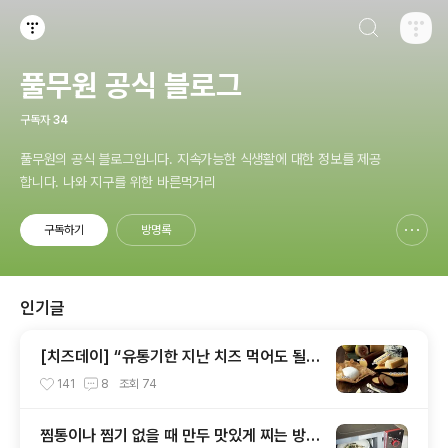
검색하기
티스토리
풀무원 공식 블로그
구독자
34
풀무원의 공식 블로그입니다. 지속가능한 식생활에 대한 정보를 제공
합니다. 나와 지구를 위한 바른먹거리
구독하기
방명록
신고하기 레이어
열기
인기글
[치즈데이] “유통기한 지난 치즈 먹어도 될까
요?”
141
8
조회
74
찜통이나 찜기 없을 때 만두 맛있게 찌는 방법