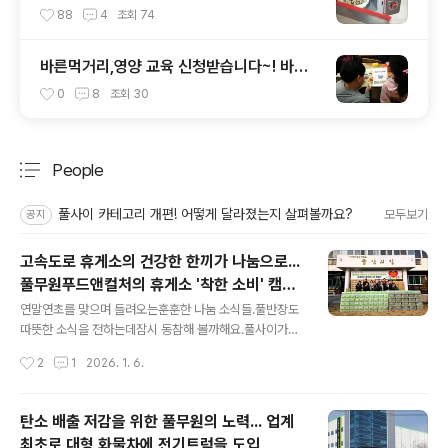
~ 6가지!
88
4
조회
74
바른먹거리,영양 교육 신청받습니다~! 바른
먹거리 확인 캠페인 사이트 오픈!
0
8
조회
30
People
분류 전체보기
주요 글 목록
풀사이 카테고리 개편! 어떻게 달라졌는지 살펴볼까요?
모두보기
공지
고속도로 휴게소의 건강한 한끼가 나눔으로...
풀무원푸드앤컬처의 휴게소 '착한 소비' 캠페
글 내용
인
연말연초를 맞으며 들려오는훈훈한 나눔 소식들.풀반장도
따뜻한 소식을 전하는데잠시 동참해 볼까해요.풀사이가족
분들은너무 잘 아시겠지만풀무원푸드앤컬처가 고속도로
작성시간
2
1
2026. 1. 6.
휴게소를 운영 중이죠.그래서 휴게소 운영과나눔을 어떻게
연결할까 고민을 한 결과휴게소 이용객이 가장 집중되는휴
가철인 4월부터 8월.운영 중인 휴게소의 대표메뉴를'착한
탄소 배출 저감을 위한 풀무원의 노력... 업계
나눔 메뉴'로 선정.해당 메뉴가 1개 판매될 때마다100원을
최초로 대형 화물차에 전기트럭을 도입