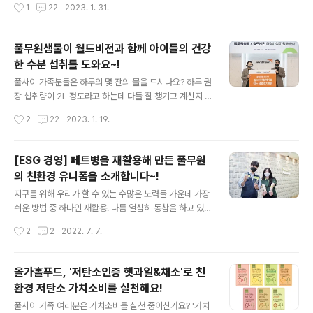
작성시간
1
22
2023. 1. 31.
단모델학과’, ‘단백질디자인과’ 등 학과 별로 공간을 구성해
요. 그래서 풀무원은 2010년부터 '어린이 바른먹거리 교
풀무원이 추구하는 지속가능성을..
육'을 통해 아이들이 영양성분에 대해 배우고 평소 낯설게
느꼈던 식재료들을 친숙하게 만드는 과정을 통해 아이들의
풀무원샘물이 월드비전과 함께 아이들의 건강
올바른 식생활을 위해 노력해 왔는데요. 지난해부터 시범
한 수분 섭취를 도와요~!
운영을 시작한 새로운 바른먹거리 교육을 올해 본격적으로
글 내용
진행하기로 했어요. 바로 '지구를 지키고 구해줘야 해!' 일
풀사이 가족분들은 하루의 몇 잔의 물을 드시나요? 하루 권
명 '지구를 지구해' 인데요. ‘지구를 지구해!’는 풀무원의 지
장 섭취량이 2L 정도라고 하는데 다들 잘 챙기고 계신지 모
속가능식품 브랜드 ‘지구식단’과 연계해 풀무원푸드머스가
르겠네요. 인간의 생명 유지에 반드시 필요한 물. 하지만 취
작성시간
2
22
2023. 1. 19.
지난해 하반기부터 전국 어린이집을 대상으로 시작한 바른
약계층에게는 물을 챙기기도 쉽지 않다고 하네요. 취약계
먹거리 교육이에요. 교육을 통해 ..
층의 건강한 수분섭취를 위해 풀무원샘물이 월드비전과 정
기후원 협약을 체결했는데요. 올해부터 먹는 샘물 지원 대
[ESG 경영] 페트병을 재활용해 만든 풀무원
상을 노년 취약계층에서 아동까지 확대하기로 한 거죠. 풀
의 친환경 유니폼을 소개합니다~!
무원샘물은 이번 협약을 통해 월드비전에 매월 500ml 20
글 내용
입 ‘풀무원샘물’을 100팩씩, 연간 총 2만 4천 병을 전달하
지구를 위해 우리가 할 수 있는 수많은 노력들 가운데 가장
고 후원품은 월드비전 협력시설(보육원) 10곳에서 활용될
쉬운 방법 중 하나인 재활용. 나름 열심히 동참을 하고 있지
예정이에요. 사실 풀무원샘물은 이미 전문 기관과의 장기
만 재활용된 자원들이 어떻게 활용되는지 궁금하지 않으신
작성시간
2
2
2022. 7. 7.
적인 파트너십을 통해 소외된 이웃들의 건강한 수분 섭취
가요? 후후 ESG 대표기업으로 자리매김한 풀무원이 자원
에 앞장서왔고요. 대표적으로 풀무..
선순환 활동에 빠질 수는 없겠죠? 풀무원의 선택은 페트병
업사이클링(재활용)!! 그렇게 탄생한 것이 바로 풀무원의
올가홀푸드, '저탄소인증 햇과일&채소'로 친
친환경 유니폼 되겠습니다~!! 페트병이 풀무원의 친환경
환경 저탄소 가치소비를 실천해요!
유니폼으로 재탄생 하기까지 생각보다 긴~ 논의와 시간이
글 내용
필요했는데요. 지난해 9월부터 친환경 유니폼을 기획을 시
풀사이 가족 여러분은 가치소비를 실천 중이신가요? '가치