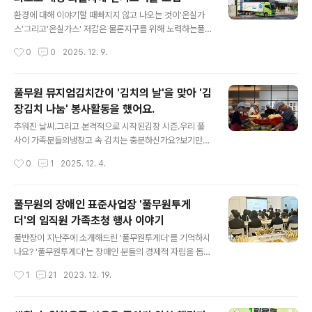
적립하는 방식으로 기부금을 조성했다고해요.경기 광주와
글 내용
원주를 잇는 광주원주고속도로 내경기광주휴게소(광주·원
환경에 대해 이야기할 때빠지지 않고 나오는 것이'온실가
주방향), 양평휴게소(광주·원주방향) 등4개 휴게소에서 운
스'그리고'온실가스' 저감은 물론지구를 위해 노력하는풀
영됐고요.구수한 국물과 쫄깃한 소머리 수육을 푸짐하게
무원의 눈에 들어온 것이바로 대형 물류트럭들.그래서~!바
작성시간
0
0
2025. 12. 9.
즐길 수 있어남녀노소 누구나 찾는 인기 메뉴인 '곤지암식
꿨습니다.풀무원 물류현장의기존 대형 디젤화물차를18톤
소머리곰탕(경기광주휴게소) '깊고 진한 국물 맛이 특징인
급 대형 전기트럭으로 말이죠.그동안 국내에서는 전기 물
..
류차 전환이소형 트럭 중심으로 이뤄져 왔는데요.아무래도
풀무원 뮤지엄김치간이 '김치의 날'을 맞아 '김
대형 화물차는주행 거리와 충전 인프라 한계로 도입이 어
장김치 나눔' 봉사활동을 했어요.
려웠기 때문이죠.하지만 풀무원은 이러한 제약에도 불구하
글 내용
고ESG 실천 의지를 바탕으로온실가스 배출이 많은 대형
추워진 날씨.그리고 본격적으로 시작된김장 시즌.우리 풀
화물차에업. 계. 최. 초!!!로 전기트럭을 도입했답니다.이번
사이 가족분들의냉장고 속 김치는 충분하신가요?보기만
전기트럭은올해 9월 풀무원·볼보·대원냉동(운수사) 3사가
해도다가올 겨울이 든든해지는김장 김치들 입니다만취약
작성시간
0
1
2025. 12. 4.
공급 협약을 체결한 후차량 출고와 냉동탑차 제작 및 도색
계층에게는다소 먼 이야기더라고요.그래서.풀무원 '뮤지엄
을 마치고 12월 운행을 시작했는데요.차량 외관에는..
김치간'이 나섰습니다.'뮤지엄김치간'은1986년 중구 필동
에 문을 연국내 최초의 식품 박물관으로 시작해2015년 종
풀무원의 장애인 표준사업장 '풀무원투게
로구 인사동에 '뮤지엄김치간'으로 새롭게 개관 후국내외
더'의 임직원 가족초청 행사 이야기
에 김치와 김장 문화를널리 알리고 보존하는데 앞장서 왔
글 내용
는데요.2016년부터는매년 종로구 자원봉사센터와 협력해
풀반장이 지난주에 소개해드린 '풀무원투게더'를 기억하시
지역 내 홀몸 어르신과취약계층 가구 지원을 위해'김장김
나요? '풀무원투게더'는 장애인 분들의 경제적 자립을 돕기
치 나눔' 행사를 진행해 왔죠.바로 그'김장김치 나눔' 행사
위해 지난 7월 풀무원 양지물류센터 내 부지에 설립한 자
작성시간
1
21
2023. 12. 19.
가얼마 전 뮤지엄김치간 6층 '김장마루'에서 열렸다는 사
회사형 장애인 표준 사업장인데요. 장애인분들의 근로환경
실!이날 활동에는풀무원 조직원 25명이 참여해절임배추
과 동선을 고려한 건물 설계로 장애인 사업장 최초로 LEE
물 빼..
D인증, 장애인 표준 사업장 인증, BF인증까지 총 3개의 인