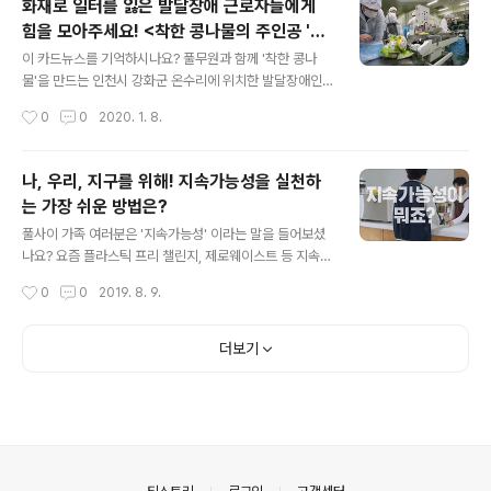
화재로 일터를 잃은 발달장애 근로자들에게
님의 걱정스런 마음을 덜어드리기 위해 풀무원 계열 식자
힘을 모아주세요! <착한 콩나물의 주인공 '강
재 유통기업 풀무원푸드머스가 나서려고 해요! 풀무원푸드
글 내용
화도 우리마을' 화재복구 성금 지원>
머스가 식자재를 공급하고 있는 어린이집, 유치원으로부터
이 카드뉴스를 기억하시나요? 풀무원과 함께 '착한 콩나
신청을 받아 올해 총 1,920개의 어린이집과 유치원에 위생
물'을 만드는 인천시 강화군 온수리에 위치한 발달장애인
안전 컨설팅을 무료로 제공해요. 코로나19로 단체시설의
직업재활시설 '강화도 우리마을' 이야기인데요. 오래전부
작성시간
0
0
2020. 1. 8.
위생관리가 중요한 과제로 떠오른 만큼 풀무원푸드머스와
터 풀사이와 함께 해오신 분들이라면 어렴풋이 기억나는
풀무원기술원 전문 요원들이 직접 각 어린이집과..
이름일지도 모르겠네요. [카드뉴스-착한 콩나물 이야기]
[콩나물 생산현장 탐방] [사랑의 김장봉사] 링크된 포스트
나, 우리, 지구를 위해! 지속가능성을 실천하
를 눌러보니.. 2011년? 그 당시 풀반장이 강화도 우리마을
는 가장 쉬운 방법은?
을 소개하며 풀무원과 MOU를 맺고 국산 친환경 콩나물
글 내용
생산과 유통 판매를 지원한다고 했는데요. 풀무원은 말이
풀사이 가족 여러분은 '지속가능성' 이라는 말을 들어보셨
죠. 8년이 지난 지금까지도 변함없이 우리마을 발달장애인
나요? 요즘 플라스틱 프리 챌린지, 제로웨이스트 등 지속가
분들의 자립을 지원하고 있답니다. 단순 유통, 판매 지원을
능한 미래를 위한 친환경 운동이 많이 전개되고 있죠. '나도
작성시간
0
0
2019. 8. 9.
넘어 콩나물을 납품받아 대형 유통매장에서 풀무원의 이름
해봐야지'하고 생각하지만 막상 행동으로 옮기려니 뭔가
으로 판매하는 등 물심양면으로 돕고있었는데요...
좀 어렵고 먼 이야기로 느껴질 거예요.그래서 풀반장이 준
비했습니다. 지속가능성을 위해 생활 속에서 누구나 쉽게
더보기
실천할 수 있는 행동을 담고 있는 '나를 위해 지구를 위해'
캠페인 '지속가능성' 편을 소개합니다! 지구를 지키는 간단
하고도 쉬운 방법, 직접 한번 보시죠~. 지속가능성이 뭘까
요? 풀무원이 생각하는 지속가능성은 나와 지구의 내일을
생각하는 마음이에요. 어렵고 쉬운 건 중요하지 않죠. 꼭 완
벽할 필요도 없구요. 중요한 건 계속하려는 마음 아닐까요?
의안내