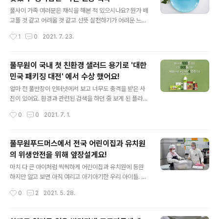
챌린지는 라벨을 제거해 분리배출이 쉬워진 그릭 무라벨
글 내용
용기의 헹굼부터 분리배출까지의 과정을 촬영한 후 SNS
풀사이 가족 여러분은 채식을 해본 적 있으시나요? 뭔가 배
에 공유하는 이벤트인데요. ‘나의 사소한 소비가 환경보호
고플 것 같고 어려울 것 같고 선뜻 실천하기가 어려운 느
에 기여한다는 점이 의미 있다’, ‘분리배출과 환경보호까지
낌? 사실 채식에는 채식 정도에 따라 여러 단계가 있다고
작성시간
1
0
2021. 7. 23.
일석이조!’, ‘기업과 소비자가 친환경을 함께 실천하는 방
해요. 상황에 따라 채식을 실천하는 '플렉시테리언'부터 높
법!' 등 참여해주신 분들의 댓글을 보고 있으면..
은 단계의 채식주의자로 모든 동물성 식품을 지양하는 '비
건'까지! 아무래도 비건을 실천하시는 분들에겐 시중에 판
풀무원이 국내 첫 친환경 샐러드 용기로 '대한
매되는 제품 중 비건이 아닌 식재료가 포함될 수 있어 먹을
민국 패키징 대전' 에서 수상 했어요!
수 있는 음식이 제한되기 마련인데요. 이처럼 정확한 성분
글 내용
확인이 필요할 때 요긴하게 활용되는 것이 바로 '비건 인
얼마 전 풀반장이 인터넷에서 보고 너무도 충격을 받은 사
증'이에요. 그 중에서도 한국비건인증원은 해외 비건 인증
진이 있어요. 환경과 관련된 검색을 하던 중 보게 된 플라스
보다 인증 절차가 엄격하고 까다롭기로 유명한데요. 국내
틱 커버에 몸이 낀 거북이와 흘러온 플라스틱들이 섬을 이
작성시간
0
0
2021. 7. 1.
라면 제품 중에는 '정면'이 2020년 최초로 이 인증을 획득
룬 태평양의 일부분… 이것들이 아니더라도 플라스틱으로
했구요. '정면'과 함께 '정비..
인한 환경문제에 대해선 풀사이 가족 여러분도 한 번쯤은
들어보셨을 텐데요. 이미 잘 아시겠지만 풀무원은 플라스
풀무원푸드머스에서 전국 어린이집과 유치원
틱 사용량을 줄이기 위해 지속적인 노력을 하고 있어요.
의 위생안전을 위해 앞장설게요!
[풀무원의 작지만 큰 변화 보러가기] 그런데 말이에요. 장
글 내용
기적인 목표를 갖고 단계별로 플라스틱 사용량을 줄이기
마치 다 큰 아이처럼 씩씩하게 어린이집과 유치원에 등원
위해 노력 중인 풀무원에서 최근 연구 개발 끝에 탄생한 것
하지만 알고 보면 아직 여리고 아기아기한 우리 아이들. ㅠ
이 있었으니 바로 친환경성을 높인 바이오 페트(Bio-PET)
집에 두고 세심하게 지켜보고 싶은 마음이야 굴뚝같지만
작성시간
0
2
2021. 5. 28.
재질의 친환경 샐러드 용기인데요. 바이오 페트는 기존 페
교육의 질, 맞벌이 등 다양한 이유로 보육기관의 힘을 빌리
트(PET) 구성 원료 중 30%를 사..
게 되는데요. 아이들이 가정과 분리되다 보면 아무래도 가
장 걱정되는 것은 아이의 안전이 아닐까 싶어요. 많은 부모