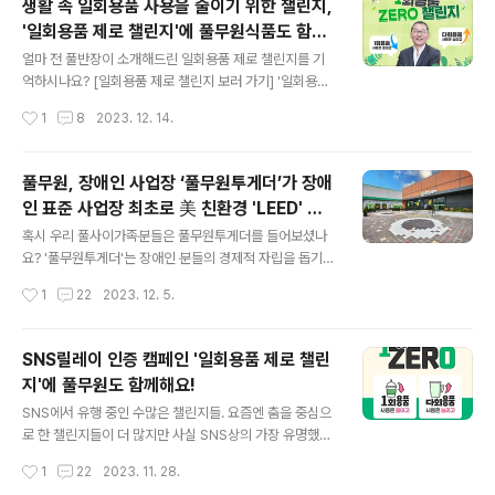
생활 속 일회용품 사용을 줄이기 위한 챌린지,
증을 획득했다는 내용이었죠. [풀무원투게더의 인증들을
'일회용품 제로 챌린지'에 풀무원식품도 함께
자세히 알아볼까요?] 현재 '풀무원투게더'는 작년 9월 한국
글 내용
해요!
장애인고용공단과 자회사형 장애인 표준사업장 설립 협약
얼마 전 풀반장이 소개해드린 일회용품 제로 챌린지를 기
을 맺고 지난 7월 준공 후 성공적으로 운영 중인데요. 얼마
억하시나요? [일회용품 제로 챌린지 보러 가기] '일회용품
전에는 가족 초청행사를 통해 임직원 가족 및 관계자 총 10
제로 챌린지'는 환경 보호를 위해 일회용품 사용을 줄이고
작성시간
1
8
2023. 12. 14.
0여 명을 초대하는 행사를 가졌어요. 장애인분들의 자립을
다회용품 사용에 적극 동참할 것을 요청하는 환경부 주도
위한 사업장인 만큼 스스로 해내..
SNS릴레이 캠페인인데요. 지명을 받은 주자는 '1회 용품
을 쓰지 않는다'라는 의미의 숫자 '1'과 '0'을 표현한 사진
풀무원, 장애인 사업장 ‘풀무원투게더’가 장애
또는 영상을 SNS에 올리고 다음 참여자 2명을 지명하는
인 표준 사업장 최초로 美 친환경 'LEED' 인
방식으로 진행되고 있어요. 그리고 얼마전 풀무원의 이효
글 내용
증을 받았어요!!
율 총괄 CEO가 대한항공 C&D 최덕진 대표의 지명을 받
혹시 우리 풀사이가족분들은 풀무원투게더를 들어보셨나
아 미션인증 사진을 올리기도 했었죠. 그런데 이번 챌린지
요? '풀무원투게더'는 장애인 분들의 경제적 자립을 돕기
의 특징은 무엇?! 바로 릴.레.이 라는 것!! 좋은 일은 돌고 돌
위해 지난 7월 풀무원 양지물류센터 내 부지에 설립한 자
작성시간
1
22
2023. 12. 5.
아 응? 다시 돌아왔네요?! 두둥! 풀무원식품 김진홍 대표가
회사형 장애인 표준 사업장인데요. 바로 이 '풀무원투게
동원 F&B 김..
더'가 장애인 사업장 최초로 LEED 인증을 취득한 데 이어
지난 9월 장애인 표준 사업장 인증, 10월 BF 인증(Barrie
SNS릴레이 인증 캠페인 '일회용품 제로 챌린
r Free, 장애물 없는 생활환경)까지 총 3개 인증을 획득했
지'에 풀무원도 함께해요!
다는 사실!!! 뭔가 인증을 막 3개씩이나 획득했다고 하니 대
글 내용
단하다는 생각이 팍팍 들지만 무슨 인증인지는 잘 모르겠
SNS에서 유행 중인 수많은 챌린지들. 요즘엔 춤을 중심으
다고요? 풀반장과 함께 지금부터 하나씩 살펴보도록해요.
로 한 챌린지들이 더 많지만 사실 SNS상의 가장 유명했던
먼저 LEED 골드는 LEED 신축건물 인증 가운데 가장 최신
챌린지는 루게릭병 환자들을 위한 '아이스버킷 릴레이 챌
작성시간
1
22
2023. 11. 28.
버전인 V4에서 플래티넘에 이어 두 번째로 높은 등급인데
린지'가 아닌가 싶어요. 국내외 유명인들이 적극적으로 동