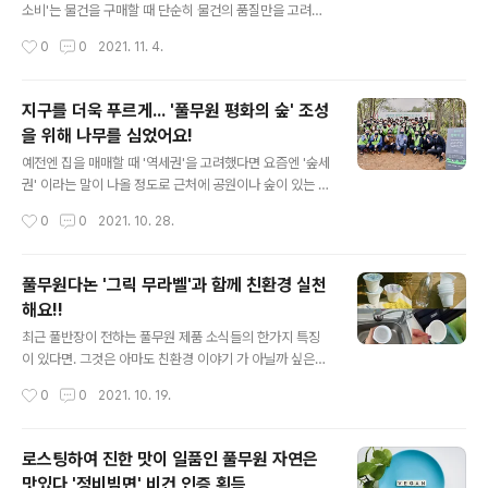
작으로 업체 선정과 디자인 개발, 원단 검토 등의 과정을 거
소비'는 물건을 구매할 때 단순히 물건의 품질만을 고려하
쳐 국내 패션 브랜드와 함께 친환경 유니폼 제작을 시작했
는 것이 아닌 사회나 환경적 영향을 고려한 제품 혹은 회사
작성시간
0
0
2021. 11. 4.
고요. 지난 5월 말부터 유니폼 지급을 시작해 현재 전국 대
를 선택하는 새로운 소비 트렌드인데요. 풀무원 역시 기업
형마트에서 시식, 판매 활동을..
의 사회적 책임은 물론 플라스틱 사용량을 줄이기 위해 노
력 중인거 다들 잘 아시잖아요. ^^ 그런데 얼마 전 풀무원
지구를 더욱 푸르게... '풀무원 평화의 숲' 조성
계열의 LOHAS Fresh Market, 올가홀푸드에서 생산 단
을 위해 나무를 심었어요!
계부터 탄소 배출량을 줄이는 저탄소 농업기술로 생산돼
글 내용
농림축산식품부로부터 저탄소인증을 받은 햇 과일 4종과
예전엔 집을 매매할 때 '역세권'을 고려했다면 요즘엔 '숲세
채소 3종을 출시했다 하더라구요!! 저탄소인증은 친환경
권' 이라는 말이 나올 정도로 근처에 공원이나 숲이 있는 것
농산물을 대상으로 저탄소 농업 기술을 적용해 생산 단계
이 중요한 요소로 자리잡고 있는데요. 사실 숲은 집 주변이
작성시간
0
0
2021. 10. 28.
에서 필요한 난방 및 농기계 에너지와 용수 등 농자재 투입
문제가 아닌 지구 전체가 고민해야 할 문제죠. 기후변화로
량을 줄이고 온실가스 배출을 감축한..
인해 점점 푸르름을 잃어가는 지구에 초록 옷을 돌려주는
일은 앞으로 점점 더 중요해지지 않을까 싶어요. 그리고 자
풀무원다논 '그릭 무라벨'과 함께 친환경 실천
라는 데 오래 걸리는 나무의 특성상 지금부터라도 미리미
해요!!
리 준비해야겠죠? 얼마 전 풀무원이 파주시 접경지역에 '풀
글 내용
무원 평화의 숲'을 조성하기 위해 나무심기에 동참했어요.
최근 풀반장이 전하는 풀무원 제품 소식들의 한가지 특징
이번 '풀무원 평화의 숲' 조성은 북한과 거리가 3km쯤 떨
이 있다면. 그것은 아마도 친환경 이야기 가 아닐까 싶은데
어진 경기도 파주시 탄현면 대동리 산23번지 접경지역에
요. 풀무원샘물, 풀무원다논 그릭요거트 등등 제품의 라벨
작성시간
0
0
2021. 10. 19.
서 (사)평화의숲, 북부지방산림청, 남북산림협력센터와 공
을 제거하거나 분리배출이 쉽게 제품을 개선해 친환경을
동으로 진행됐는데요. 2,40..
실천하기 위해 노력하고 있죠. 지난 8월엔 분리배출 생활
화를 위해 다같이 노력해보자는 의미로 '그릭 무라벨'과 함
로스팅하여 진한 맛이 일품인 풀무원 자연은
께하는 '클린그릭챌린지' 이벤트도 진행됐어요. 클린그릭
맛있다 '정비빔면' 비건 인증 획득