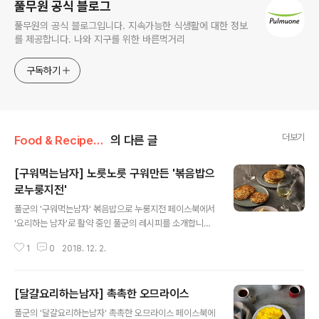
풀무원 공식 블로그
풀무원의 공식 블로그입니다. 지속가능한 식생활에 대한 정보
를 제공합니다. 나와 지구를 위한 바른먹거리
구독하기
더보기
Food & Recipe/풀반장의 쿠킹팁
의 다른 글
[구워먹는남자] 노릇노릇 구워만든 '볶음밥으
로누룽지전'
글 내용
풀군의 '구워먹는남자' 볶음밥으로 누룽지전 페이스북에서
'요리하는 남자'로 활약 중인 풀군의 레시피를 소개합니다.
다소 투박한 남자의 요리이지만 풀군만의 톡톡 튀는 노하
1
0
2018. 12. 2.
우와 센스는 발군! 이번엔 다양한 풀무원의 제품들로 구워
먹는 요리에 도전해봤습니다. 준비하세요 풀무원 씨푸드야
채철판볶음밥[http://bit.ly/2KxRKUZ] 1인분 팩, 풀무원
[달걀요리하는남자] 촉촉한 오므라이스
동물복지 유정란 흰자 1개, 밀가루 20g, 피자치즈 30g,
글 내용
포도씨유 조금 만들어보세요 1. 풀무원 씨푸드야채철판볶
풀군의 '달걀요리하는남자' 촉촉한 오므라이스 페이스북에