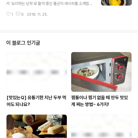
음밥 을 볼에 담아요. 2. 잘게 자른 새우, 오징어, 양배추도
서 '요리하는 남자'로 활약 중인 풀군의 레시피를 소개합니
넣고 섞어요. 3. 계란 흰자, 밀가루, 피자치즈도 넣고 섞어
다. 다소 투박한 남자의 요리이지만 풀군만의 톡톡 튀는 노
요. 4. 둥글 납작하게 손으로 빚어요. 5. 중약불로 달군 팬
1
0
2018. 11. 25.
하우와 센스는 발군! 이번엔 풀무원 달걀로 만든 다양한 달
에 포도씨유를 살짝 둘러요. 6. 빚어둔 볶음밥을 양면이 ..
걀요리에 도전했습니다. 준비하세요 볶음밥 재료 밥 2공
기, 당근 1/4개, 양파 1/2개, 청피망 1/2개, 버터 1큰술, 다
진마늘 1/2큰술, 케첩 2큰술, 우스터소스 1큰술, 소금, 후
추 소스 재료 밀가루 2큰술, 버터 2큰술, 케첩 3큰술, 우스
이 블로그 인기글
터소스 4큰술, 설탕 1큰술, 우유 1/3컵, 후추, 풀무원 동물
복지 목초란[http://bit.ly/2IfWf8F] 4알, 우유 4큰술, 소
금 만들어보세요 1. 냄비에 버터를 녹이고 약불에서 밀가루
를 넣고 볶아 루를 만들어요. 2. 케..
[맛있는Q] 유통기한 지난 두부 먹
찜통이나 찜기 없을 때 만두 맛있
어도 되나요?
게 찌는 방법~ 6가지!