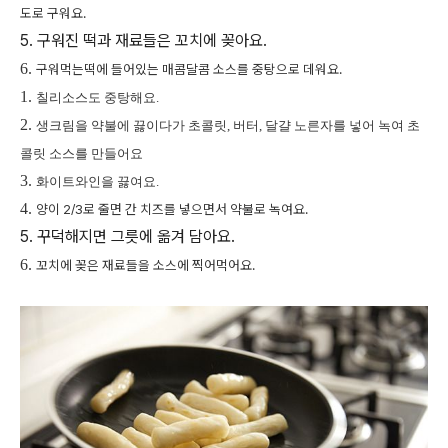
도로 구워요.
5. 구워진 떡과 재료들은 꼬치에 꽂아요.
6.
구워먹는떡에 들어있는 매콤달콤 소스를 중탕으로 데워요.
1.
칠리소스도 중탕해요.
2.
생크림을 약불에 끓이다가 초콜릿, 버터, 달걀 노른자를 넣어 녹여 초
콜릿 소스를 만들어요
3.
화이트와인을 끓여요.
4.
양이 2/3로 줄면 간 치즈를 넣으면서 약불로 녹여요.
5. 꾸덕해지면 그릇에 옮겨 담아요.
6.
꼬치에 꽂은 재료들을 소스에 찍어먹어요.