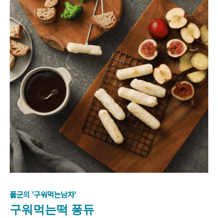
풀군의 '구워먹는남자'
구워먹는떡 퐁듀