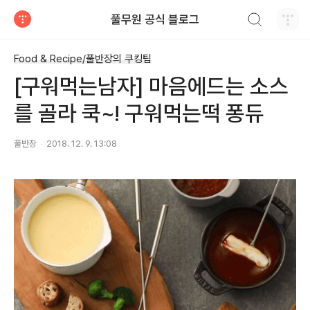
검색하기
풀무원 공식 블로그
티스토리
Food & Recipe/풀반장의 쿠킹팁
[구워먹는남자] 마음에드는 소스
를 골라 쿡~! 구워먹는떡 퐁듀
풀반장
2018. 12. 9. 13:08