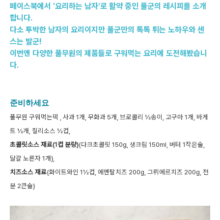
페이스북에서 '요리하는 남자'로 활약 중인 풀군의 레시피를 소개
합니다.
다소 투박한 남자의 요리이지만 풀군만의 톡톡 튀는 노하우와 센
스는 발군!
이번엔 다양한 풀무원의 제품들로 구워먹는 요리에 도전해봤습니
다.
준비하세요
풀무원 구워먹는떡 , 사과 1개, 무화과 5개, 브로콜리 ½송이, 고구마 1개, 바게
트 ½개,
칠리소스 ½컵,
초콜릿소스 재료(1컵 분량)
{다크초콜릿 150g, 생크림 150ml, 버터 1작은술,
달걀 노른자 1개},
치즈소스 재료
{화이트와인 1½컵, 에멘탈치즈 200g, 그뤼에르치즈 200g, 전
분 2큰술}