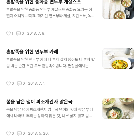
혼밥족을 위한 중화풍 연두부 게살스프
음료 1팩을 냉동고에 얼린다. 2. 망고는 껍질을 벗기고 3
글 내용
㎝ 크기로 깍둑썰기 한다. 3. 컵에 연두부를 숟가락으로
혼밥족을 위한 중화풍 연두부 게살스프 중화풍 요리는 어
떠 담는다. 4. 얼려둔 망고 음료팩을 손으로 눌러 부셔 담는
쩐지 어려워 보이죠. 하지만 연두부와 게살, 치킨스톡, 녹말
다. 5. 썰어둔 망고 과육을 올린다.덧붙이는 말 연두부를 믹
물만 있으면 의외로 근사한 혼밥을 준비할 수 있으니 여러
서에 갈아 넣어도 좋아요. 믹서에 갈면 식감이 푸딩처럼 말
분도 한번 따라 해보세요. 우리, 혼자여도 용감하게 냉장고
작성시간
1
0
2018. 7. 8.
랑해진답..
를 열어봅시다.준비하세요(1인 기준) 풀무원 국산콩 네컵
연두부 1컵, 풀무원 동물복지 목초란 1알, 게살 150g, 녹말
물 1큰술, 팽이버섯 60g, 실파 1줄기, 치킨스톡 1개, 굴소
혼밥족을 위한 연두부 카레
스 ½큰술, 물 600㎖, 참기름 ¼큰술, 소금, 후춧가루 약간
글 내용
씩만들어보세요 1. 게살은 손으로 길게 자르고 달걀은 풀어
혼밥족을 위한 연두부 카레 나 혼자 살지 않아도 나 혼자 밥
달걀 물을 만들어둔다. 2. 실파는 송송 썰고 팽이버섯은 2
을 먹는 순간 우린 모두 혼밥족이랍니다. 편집실에서는 세
㎝ 길이로 썬다. 3. 냄비에 물, 치킨스톡, 굴 소스를 넣고
상의 모든 혼밥족을 위해 연두부를 활용한 간단하고 건강
끓인다. 4. 3이 끓으면 게살, 팽이버섯을 넣고 끓인 ..
한 연두부 카레 요리를 개발해봤어요. 뱃살의 주범인 탄수
작성시간
0
0
2018. 7. 1.
화물 식품 섭취도 낮추고 밥을 안 해도 되니 시간도 아낄 수
있겠지요?준비하세요(1인 기준) 풀무원 국산콩 네컵 연두
부 1개, 양파 ½개, 감자 ½개, 호박 ¼개, 고형 카레 30g,
봄을 담은 냉이 피조개관자 맑은국
포도씨유 ½큰술, 물 250㎖만들어보세요 1. 양파는 채 썰
글 내용
고 호박, 감자는 3㎝ 크기로 깍둑썰기 한다. 2. 팬에 포도
봄을 담은 냉이 피조개관자 맑은국 냉이의 맛과 향은 뿌리
씨유를 두르고 1의 채소를 고소한 향이 날 때까지 볶는다.
에서 나와요. 뿌리는 상하지 않은 것, 너무 굵지 않고 곧고
3. 물과 고형 카레를 넣고 끓인다. 4. 3이 끓으면 중약불로
연한 것이 좋고, 잎은 작고 가늘수록 좋아요. 피조개 관자와
줄이고 나무주걱으로 저어가며 끓인다. 5. 감자가 익고 카
된장을 함께 풀어 넣어 맑은국으로 즐겨보세요.준비해보세
작성시간
0
0
2018. 5. 20.
레가..
요(2인 기준) 냉이 100g, 피조개 관자 1개, 홍고추 1개, 풀