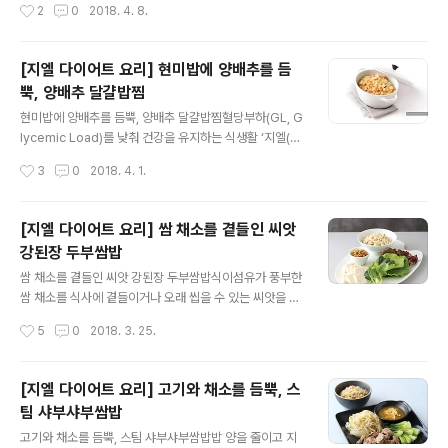
작성시간
2
0
2018. 4. 8.
일은 한입 크기로 썬다.3. 달..
요.[eGL 3 / 나트륨 189g / 열량 162kcal] 준비하세요(1
인 기준, 10~15분)풀무원 국산콩 생나또(49.5g) 1팩, 풀
무원 국산콩 연두부(250g) 1개, 토핑용 채소(오이, 파프리
[지엘 다이어트 요리] 현미밥에 양배추를 듬
카 등) 200g, 식초 1큰술, 양조간장 1/2큰술, 올리고당 1
뿍, 양배추 달걀밥찜
작은술, 땅콩버터 1작은술(다진 땅콩 1/2큰술), 후춧가루
글 내용
약간 만들어보세요 1. 토핑용 채소는 사방 1cm 크기로 썬
현미밥에 양배추를 듬뿍, 양배추 달걀밥찜혈당부하(GL, G
다. 2. 볼에 나또, 양념을 넣고 실이 생길 정도로 젓는다.3.
lycemic Load)를 낮춰 건강을 유지하는 식생활 ‘지엘(G
그릇에 모든 재료를 담는다. posted by 풀반장
L) 다이어트’에서는 당분 섭취를 줄이기 위해 쌀밥보다는
작성시간
3
0
2018. 4. 1.
통곡식 현미밥을 권장하는데요. 식감 때문에 현미밥이 다
소 부담스러운 분은 식이섬유가 풍부한 양배추와 고단백
식품 달걀을 넣어 혈당부하량(GL)을 낮춰보세요.[eGL 1
[지엘 다이어트 요리] 쌈 채소를 곁들인 씨앗
9 / 탄수화물 함량 36g / 열량 249kcal] 준비하세요(1인
강된장 두부쌈밥
기준) 현미밥 80g, 달걀 1개, 양배추 2장(손바닥 크기, 60
글 내용
g), 당근 1/20개(10g), 양념 재료{물 1/4컵(50㎖), 청주
쌈 채소를 곁들인 씨앗 강된장 두부쌈밥식이섬유가 풍부한
1작은술, 양조간장 2작은술, 참기름 1작은술} 만들어보세
쌈 채소를 식사에 곁들이거나 오래 씹을 수 있는 씨앗을 함
요 1. 양배추와 당근은 0.5×0.5㎝ 크기로 썬다. 2. 내열
께 섭취하는 방법으로도 GL(혈당부하)을 낮출 수 있어요.
작성시간
5
0
2018. 3. 25.
용기에 달걀을 넣어 가볍게 푼 후 ..
단백질이 풍부한 두부를 더하면 더욱 좋겠지요?[eGL 5 /
탄수화물 함량 40g / 열량 464kcal] 준비하세요(1인 기
준) 두부밥 1공기(130g), 쌈 채소 50g, 씨앗 2큰술(해바
[지엘 다이어트 요리] 고기와 채소를 듬뿍, 스
라기씨·호박씨·다진 호두 등, 20g), 두부 큰 팩 ⅓모(부침
팀 샤부샤부쌈밥
용, 100g), 애호박 1/9개(30g), 새송이버섯 ⅓개(30g),
글 내용
양파 ⅛개(25g), 식용유 1작은술, 강된장 재료{뜨거운 물
고기와 채소를 듬뿍, 스팀 샤부샤부쌈밥밥 양을 줄이고 지