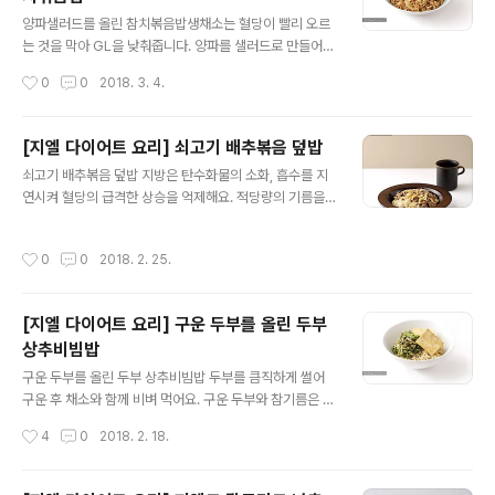
것(8g), 통깨 ½작은술, 고춧가루 ½작은술, 양조간장 1작
글 내용
은술, 매실청 ½작은술, 참기름 ½작은술} 만들어보세요(2
양파샐러드를 올린 참치볶음밥생채소는 혈당이 빨리 오르
0~25분 소요) 1. 콩나물은 흐르는 물에 씻은 후 체에 받쳐
는 것을 막아 GL을 낮춰줍니다. 양파를 샐러드로 만들어
물기를 빼고 2cm 길이로 썬다. 2. 볼에 달걀을 넣고 가볍
볶음밥에 올리고, 단백질이 풍부한 참치를 더했어요.[eGL
작성시간
0
0
2018. 3. 4.
게 푼다. 다른 볼에 양념장 재료를 모두 넣..
19 / 탄수화물 함량 40g / 열량 304kcal] 준비하세요(1
인 기준) 숙주밥 1공기(140g), 통조림 참치 1캔(100g), 양
파 ½개(100g), 식용유 1작은술, 양파드레싱{식초 1작은
[지엘 다이어트 요리] 쇠고기 배추볶음 덮밥
술, 양조간장 ½작은술, 하프 마요네즈 2작은술, 올리고당
글 내용
쇠고기 배추볶음 덮밥 지방은 탄수화물의 소화, 흡수를 지
½작은술, 통깨 약간}, 양념 재료{청주 1작은술, 양조간장
연시켜 혈당의 급격한 상승을 억제해요. 적당량의 기름을
½작은술, 올리고당 ½작은술, 후춧가루 약간} 만들어보세
사용해 볶는 조리법은 GL을 낮출 수 있어요. [eGL 12이
요(20~25분 소요) 1. 참치는 체에 밭쳐 기름기를 빼고, 볼
하 / 탄수화물 함량 36g / 열량 366kcal] 준비하세요(1인
에 양념 재료를 모두 넣어 섞는다.2. 양파 ½분량은 0.5c
작성시간
0
0
2018. 2. 25.
기준) 숙주밥 1공기(140g), 쇠고기 불고기용(또는 샤부샤
m 폭으로 채 썰고, ½분량은 가늘게 채 썬다..
부용) 100g, 알배기배춧잎 3장(90g), 대파(흰 부분) 10c
m, 식용유 1작은술, 양념 재료{다진 마늘 ½작은술, 맛술 2
[지엘 다이어트 요리] 구운 두부를 올린 두부
작은술, 양조간장 2작은술, 올리고당 1작은술, 참기름 1작
상추비빔밥
은술, 후춧가루 약간} 만들어보세요(25~30분 소요) 1. 쇠
글 내용
고기는 키친타월로 감싸 핏물을 제거하고 2cm 폭으로 썬
구운 두부를 올린 두부 상추비빔밥 두부를 큼직하게 썰어
다. 2. 볼에 양념 재료를 모두 넣어 섞는다. 다른 볼에 양념
구운 후 채소와 함께 비벼 먹어요. 구운 두부와 참기름은 혈
½분량, 쇠고기를 넣고 버무려 10분간..
당을 천천히 올리는데 도움이 되어 지엘(GL) 다이어트에
작성시간
4
0
2018. 2. 18.
좋아요. [eGL 6이하 / 탄수화물 함량 35g / 열량 377kc
al] 준비하세요(1인 기준) 두부밥 1공기(130g), 두부 큰 팩
½모(부침용, 150g), 상추 6장(60g), 양파 ⅛개(25g),