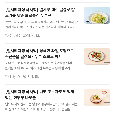
무원 자연의 감칠맛 해물다시팩 1개, 풀무원 찬마루 된장 2
½큰술, 국간장 1작은술, 풀무원 다진 마늘 1작은술, 물, 소
[헬시에이징 식사법] 밀가루 대신 달걀로 칼
금, 후춧가루 약간씩만들어보세요 1. 찬물 600㎖에 해물
로리를 낮춘 브로콜리 두부전
다시팩 1개를 넣고 10분 끓여둔다. 2. 냉이는 흙을 털고 깨
글 내용
끗이 씻어 잔털을 다듬는다. 3. 뿌리가 굵은 것은 길이로 2
브로콜리 두부전밀가루를 사용하지 않고 달걀로만 뭉쳐 만
등분하고 반 자른다. 4. 피조개 관자는 납작하게 4등분으
들어건강에 좋고 소화도 잘되는 전입니다. 재료와 조리법
로 썬다. 홍고추는 어슷 썬다. 5. 해물육수가 끓으면..
이간단해 요리 초보자도 쉽게 만들 수 있지요.[eGL 3 / 나
작성시간
0
0
2018. 4. 22.
트륨 136g / 열량 102kcal] 준비하세요(1인 기준, 10~1
5분)나또 1팩(56g), 생식 두부 2팩(또는 연두부, 280g),
토핑용 채소(오이, 파프리카 등) 200g, 식초 1큰술, 양조
[헬시에이징 식사법] 상큼한 과일 토핑으로
간장 1/2큰술, 올리고당 1작은술, 땅콩버터 1작은술, (또는
춘곤증을 날려요~ 두부 소보로 피자
다진 땅콩 1/2큰술), 후춧가루 약간 만들어보세요 1. 브로
글 내용
콜리는 굵게 다진다.2. 두부는 키친타월로 감싸 물기를 뺀
두부 소보로 피자상큼한 과일 토핑으로 춘곤증을 날리고
후 칼 옆면으로 으깬다.3. 볼에 식용유를 제외한 모든 재료
활력을 채워보세요 .치즈 대신 두부를 사용해 칼로리 걱정
를 섞는다.4. 달군 팬에 식용유, ③을 2큰술씩 올린 후, 1c
도 덜었습니다 .[eGL 7 / 나트륨 195g / 열량 314kcal]
작성시간
1
0
2018. 4. 15.
m 두께로 펼친다.5. 중간 불에..
준비하세요(2인 기준, 20~30분)통밀 또띠야 2장, 과일
(딸기, 블루베리, 키위 등) 200g, 두부 큰 팩 1/2모(부침
용, 150g), 어린잎 채소 1과 1/2줌(또는 샐러드 채소, 30
[헬시에이징 식사법] 나또 초보자도 맛있게
g), 소금 약간, 통후추 간 것 약간, 드레싱{다진 양파 2큰술,
먹는 연두부 나또볼
다진 호두(또는 다른다진 견과류) 2큰술, 발사믹식초 1큰
글 내용
술, 올리브유 1큰술, 소금 약간, 두부 호두 발사믹식초} 만
연두부 나또볼나또는 영양이 풍부하지만 특유의 냄새 때문
들어보세요 1. 두부는 키친타월로 감싸 물기를 제거한 후
에 친해지기 어렵지요.이때, 소량의 땅콩 버터를 곁들이면
볼에 담아 으깬다. 소금, 통후추 간 것을 넣고 섞는다.2. 과
훨씬 먹기 수월해집니다.연두부와 함께 든든하게 즐겨보세