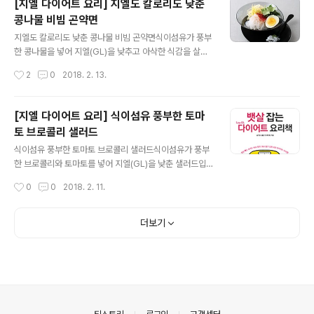
[지엘 다이어트 요리] 지엘도 칼로리도 낮춘
양념 재료{고춧가루 ⅓작은술, 다진 마늘 ⅓작은술, 양조간
콩나물 비빔 곤약면
장 1작은술, 된장 ½작은술, 올리고당 1작은술, 참기름 1작
글 내용
은술, 통깨 약간} 만들어보세요(25~30분 소요) 1. 양파는
지엘도 칼로리도 낮춘 콩나물 비빔 곤약면식이섬유가 풍부
가늘게 채 썰고 두부는 2등분한다. 2. 상추는 길이대로 2
한 콩나물을 넣어 지엘(GL)을 낮추고 아삭한 식감을 살렸
등분한 후 0.5cm 폭으로 썬다. 3. 양파는 찬물에 5분간 담
어요. 곤약 역시 식이섬유가 풍부한 저열량 재료로 포만감
작성시간
2
0
2018. 2. 13.
가 매운맛을 제거하고 체에 ..
을 더해주지요. [eGL 3이하 / 탄수화물 함량 14g / 열량 1
52kcal] 준비하세요(1인 기준) 실곤약 1컵(120g), 콩나
물 1줌(또는 숙주, 50g), 참나물 ½줌(또는 깻잎, 25g), 계
[지엘 다이어트 요리] 식이섬유 풍부한 토마
란 1개, 소금 약간, 양념장 재료{맛술 ½큰술, 식초 ½큰술,
토 브로콜리 샐러드
매실청(또는 올리고당) ½큰술, 고추장 ½큰술, 고춧가루
글 내용
½작은술, 다진 마늘 ⅓작은술, 양조간장 ½작은술, 참기름
식이섬유 풍부한 토마토 브로콜리 샐러드식이섬유가 풍부
½작은술} 만들어보세요(25~30분 소요) 1. 냄비에 달걀,
한 브로콜리와 토마토를 넣어 지엘(GL)을 낮춘 샐러드입
잠길 만큼의 물, 소금을 넣어 센 불에서 끓인다. 2. 끓어오
니다. 채소를 큼직하게 꼭꼭 씹어 먹으면 혈당이 급격히 오
작성시간
0
0
2018. 2. 11.
르면 약불로 줄여 12분간 삶는다. 3..
르는 것을 막을 수 있답니다. [eGL 3이하 / 탄수화물 함량
17g / 열량 275kcal] 준비하세요(1인 기준) 토마토 1개
(또는 방울토마토 10개, 150g), 브로콜리 ⅙개(50g), 달
더보기
걀 1개, 소금 약간, 땅콩드레싱 재료{땅콩 1과 ½큰술(또는
다른 견과류, 15g), 저지방 우유 1큰술, 양조간장 1작은술,
올리고당 1작은술, 올리브유 2작은술, 소금 약간 만들어보
세요(20~25분 소요) 1. 냄비에 달걀, 잠길 만큼의 물, 소금
을 넣어 센 불에서 끓인다. 2. 약불로 줄여 12분간 삶는다.
찬물에 헹궈 달걀껍데기를 벗긴다.3..
의안내