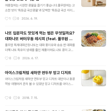
인 등에서 쉽게 구매할 수 있고, 부침, 찌개, 샐러드, 덮밥 등
글 내용
다양한 요리에 활용할 수 있어 부담 없이 즐길 수 있는 식재
여름철에는 시원한 콩물을 즐기기 좋습니다.풀무원에는 고
료로 알려져 있어요.특히 조리법에 따라 한 끼 식사부터 간
소한 맛의 '특등급 국산콩물'과 담백한 '특등급 국산 서리태
식, 반찬까지 다양하게 활용할 수 있어 냉장고 필수 식재료
콩물'이 있어 취향에 따라 선택할 수 있습니다.밀가루 없이
작성시간
1
0
2026. 6. 19.
로 꼽힙니다.아래 두부를 활용한 간단한 레시피를 준비했
콩으로만 만든 '슬림핏콩면'을 곁들이면 더욱 가볍고 건강
으니,집에서 따라해..
하게 콩국수를 즐길 수 있답니다. 풀무원에는 어떤 콩물 제
품이 있나요?여름 시즌이 되면 시원한 콩물이나 콩국수를
나또 입문자도 맛있게 먹는 법은 무엇일까요?
즐기는 분들이 많습니다.풀무원에는 '특등급 국산콩물'과
대파나또 버터우동 레시피 (feat. 풀무원 특
'특등급 국산 서리태 콩물' 2가지가 있습니다.모두 풀무원
글 내용
제대파간장나또)
의 깐깐한 기준으로 선별한 콩을 사용해 만들었어요. 두 제
풀무원 특제대파간장나또는 대파 풍미유와 송송 썬 대파를
품 모두 따르기 편하고 보관이 쉬운 페트 용기에 담겨있고,
더해 나또 특유의 냄새를 줄인 제품이에요.나또 콩의 고소
소비기한도 120일로 넉넉해 여유롭게 즐길 수 있습니다.
함과 특제대파간장소스의 감칠맛이 어우러져 나또 초심자
작성시간
0
0
2026. 6. 17.
고소하고 진한 맛을 원한다면: 특등급 국산콩물풀무원 '특
도 쉽게 즐길 수 있어요.특제대파간장나또를 활용하여 대
등급 국산콩물'은 고소함이 남..
파나또 버터우동을 만들면 간단하고 든든한 한 끼를 완성
할 수 있어요. 나또, 몸에 좋은 건 알겠는데… 어떻게 좋은
아이스크림처럼 새하얀 연두부 망고 디저트
가요?나또는 발효 콩의 영양을 담은대표적인 식물성 식단
글 내용
아이스크림처럼 새하얀 연두부 망고 디저트 대만이나 홍콩
이에요.하지만 많은 분들이 나또 특유의 향과 끈적이는 식
먹방 여행에서 흔히 볼 수 있었던 망고 디저트를 아이스크
감 때문에 도전을 망설이는데요. 나또가 가진 좋은 영양을
림 대신 연두부로 만들어봤어요. 준비물은 단 세 가지. 연두
맛있게 섭취하고 싶다면, 향과 식감을 개선한 제품으로 시
부, 망고음료, 생과일 망고. 어때요? 맛도 비주얼도 매력적
작하는 것이 좋습니다. 풀무원 '특제대파간장나또'는 나또
작성시간
0
0
2018. 7. 15.
인 이 디저트, 도전해볼만 하겠지요?준비하세요(1인 기준)
와 궁합이 좋은 대파로 감칠맛을 끌어올려초보자분들도 맛
풀무원 국산콩 네컵 연두부 1컵, 올가맘 우리아이 건강음료
있게 즐길 수 있어요.‘특제대파간장나또’ 한 팩에는 ..
망고 그대로 1팩(100㎖), 망고 ¼개만들어보세요 1. 망고