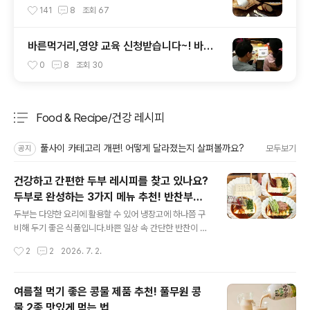
요?”
141
8
조회
67
바른먹거리,영양 교육 신청받습니다~! 바른
먹거리 확인 캠페인 사이트 오픈!
0
8
조회
30
Food & Recipe/건강 레시피
분류 전체보기
주요 글 목록
풀사이 카테고리 개편! 어떻게 달라졌는지 살펴볼까요?
모두보기
공지
건강하고 간편한 두부 레시피를 찾고 있나요?
두부로 완성하는 3가지 메뉴 추천! 반찬부터
글 내용
디저트 레시피까지
두부는 다양한 요리에 활용할 수 있어 냉장고에 하나쯤 구
비해 두기 좋은 식품입니다.바쁜 일상 속 간단한 반찬이 필
요하다면 '두부 빨대 레시피'를, 저녁 메뉴가 고민이라면
작성시간
2
2
2026. 7. 2.
'순두부 로제 그라탕'을 추천합니다. 달콤한 디저트를 만들
고 싶을 땐 '두부 티라미수'로 특별한 한 끼를 만들 수 있습
니다. 두부는 왜 건강한 식단에 자주 활용될까요?두부는 콩
여름철 먹기 좋은 콩물 제품 추천! 풀무원 콩
으로 만든 식물성 식품이에요.가까운 마트나 편의점, 온라
물 2종 맛있게 먹는 법