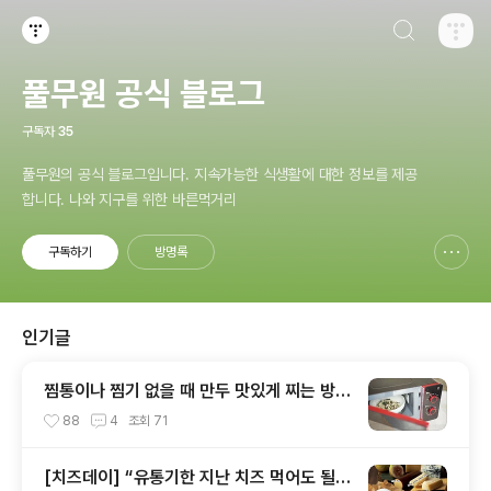
검색하기
티스토리
풀무원 공식 블로그
구독자
35
풀무원의 공식 블로그입니다. 지속가능한 식생활에 대한 정보를 제공
합니다. 나와 지구를 위한 바른먹거리
구독하기
방명록
신고하기 레이어
열기
인기글
찜통이나 찜기 없을 때 만두 맛있게 찌는 방법
~ 6가지!
88
4
조회
71
[치즈데이] “유통기한 지난 치즈 먹어도 될까