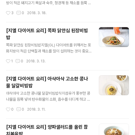
½컵(100㎖), 다시마 5×5㎝, 다진 마늘 ½작은술, 된장
방이 적은 돼지고기 목살과 숙주, 청경채 등 채소를 듬뿍 곁
2작은술, 고추장 ½작은술} 만들어보세요 1. 뜨거운 물에
들여 포만감을 높였어요. 탄수화물 섭취량을 줄이고 포만
작성시간
3
0
2018. 3. 18.
다시마를 넣어 10분간 우린 후..
감을 주는 채소를 많이 먹는 지엘(GL) 다이어트 식사법이
에요.[eGL 13 / 탄수화물 함량 37g / 열량 352kcal] 준
비하세요(1인 기준) 숙주밥 1공기(140g), 돼지고기 목살
[지엘 다이어트 요리] 쪽파 닭안심 된장비빔
(또는 안심) 100g, 숙주 2줌(100g), 청경채 2개(60g),
밥
양파 ⅛개(25g), 청주 1큰술, 소금 ⅓작은술, 후춧가루 약
글 내용
간, 양념 재료{올리고당 2작은술, 연겨자 1작은술, 양파 채
쪽파 닭안심 된장비빔밥지엘(GL) 다이어트를 위해서는 포
썬 것 ⅛개분(25g), 생수 1큰술, 식초 2작은술, 양조간장
화지방이 적은 단백질과 채소를 많이 섭취하는 것이 중요
2작은술} 만들어보세요 1. 돼지고기는 3cmx3cm 크기로
해요. 단백질의 대명사 닭안심과 식이섬유가 풍부한 쪽파
작성시간
1
0
2018. 3. 13.
썬다. 2. 청경채는 밑동을 제거..
로 영양균형도 맞추고, 식감도 살렸어요.[eGL 13 / 탄수화
물 함량 38g / 열량 397kcal] 준비하세요(1인 기준) 양배
추밥 1공기(130g), 닭안심 4쪽(또는 닭가슴살 1쪽, 100
[지엘 다이어트 요리] 아삭아삭 고소한 콩나
g), 쪽파 10줄기(또는 부추 1½줌, 80g), 당근 ⅛개(25
물 달걀비빔밥
g), 청주 1작은술, 통깨 약간, 양념 재료{다진 양파 1큰술,
글 내용
물 1큰술, 매실청 ½큰술, 된장 ½큰술, 다진 마늘 ¼작은
아삭아삭 고소한 콩나물 달걀비빔밥식이섬유가 풍부한 콩
술, 양조간장 ½작은술, 참기름 1작은술} 만들어보세요 1.
나물을 듬뿍 넣어 탄수화물의 소화, 흡수를 더디게 하고 아
당근은 5cm 길이로 채 썬다. 쪽파는 뿌리 부분을 잘라 껍
삭한 식감을 살렸어요. 단백질이 풍부한 달걀도 곁들이세
작성시간
0
0
2018. 3. 11.
질을 벗기고 깨끗이 씻은 후 5cm 길이로 ..
요.[eGL 13 / 탄수화물 함량 33g / 열량 263kcal] 준비
하세요(1인 기준) 콩나물 1줌(또는 숙주 50g), 달걀 1개,
식용유 1작은술, 양배추밥 재료{현미밥 60g, 양배추 2½
[지엘 다이어트 요리] 양파샐러드를 올린 참
장 다진 것(75g), 소금 약간}, 양념 재료{쪽파 1줄기 썰은
치볶음밥