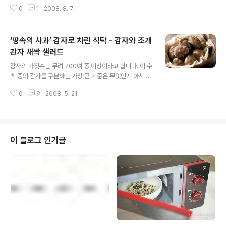
지어는 그냥 먹기도 하니까, 그야말로 환상적인 요리 재료가 아닐 수 없습니다.
0
1
2008. 8. 7.
두부로 아주 멋진 요리를 만들 수도 있지만 그러기엔 좀 부담스럽고, 시간도 없
고, 귀찮을 때 간편하게 두부를 즐길 수 있는 방법이 여기 있습니다. 자담큰 여름
호에 소개된 야채맛 두부에 어울리는 달래 양념장 오늘 저녁에 한 번 도전해 보
‘땅속의 사과’ 감자로 차린 식탁 - 감자와 조개
세요 ^^. 두부는 담백하면서 고소하고, 양념장에서는 달래의 향이 물씬 풍깁니
다. 요즘은 사시사철 달래가 나지만 특히 봄에 나는 달래가 향긋하고 맛있어요.
관자 새싹 샐러드
글 내용
입맛 없을 때 먹으면 더욱 좋아요. 준비하세요 풀무원 신선한 야채가득 맛두부
감자의 가짓수는 무려 700여 종 이상이라고 합니다. 이 수
한 모, 달래양..
백 종의 감자를 구분하는 가장 큰 기준은 무엇인지 아시나
요? 감자를 구분하는 가장 큰 기준은, ‘부드러운 감자(Wax
0
9
2008. 5. 21.
y Potato)’냐, ‘전분이 많은 감자((Floury Potato)’냐는
것입니다. 전분이 많은 감자는 굽거나 프렌치프라이를 만
들기에는 좋지만 삶을 때 잘 부서지고, 부드러운 감자는 삶
았을 때 형태는 잘 유지하지만 매시드 포테이토용으로는
부적합하다네요. 그래서 외국의 요리사들은 굽기용, 로스
이 블로그 인기글
팅용, 프렌치프라이용, 삶거나 찌는 용, 샐러드용 등 용도별
로 감자를 골라 쓰는 경우가 많습니다. ↑국산 감자로는 프
렌치프라이 만들기가 어렵다? 우리나라 감자로는 ‘맛있는
프렌치프라이’를 만들 수 없다? 슬프게도(?) 맞습니다. 우
리나라 감자..