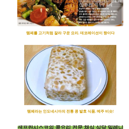
템페를 고기처럼 잘라 구운 요리. 데코레이션이 짱이다
템페라는 인도네시아의 전통 콩 발효 식품. 메주 비슷!
샌프란시스코의 콩요리 전문 채식 식당 밀레니