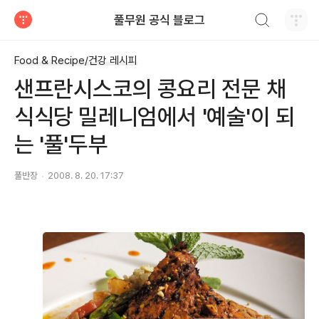
검색하기
풀무원 공식 블로그
티스토리
Food & Recipe/건강 레시피
샌프란시스코의 콩요리 전문 채
식식당 밀레니엄에서 '예술'이 되
는 '풀'두부
풀반장
2008. 8. 20. 17:37