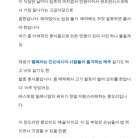
이 식당은 날마다 입추의 여지없이 만원이어서 샌프란시스코에
서 가장 잘나가는 고급식당으로
꼽힌답니다. 예약없이는 입장 불가. 예약해도 자칫 잘못하면 줄서
야 한답니다.
여기 좀 이색적인 콩식품으로 만든 멋쟁이 요리 사진 하나 올릴게
요.
재료가
템페라는 인도네시아 사람들이 즐겨먹는 메주
같기도 하
고 낫또 같기도 한
발효 콩식품입니다. 좀 딱딱해서 고기 썰듯이 썰어 요리를 한답니
다. 아주 맛있어요.
레스토랑 밀레니엄의 셰프가 정말 자랑스러워하는 콩요리입니
다.
이 정도라면 콩요리도 '예술'이지요. 이 집 부엌은 손님들이 밥 먹
으면서 구경할 수 있을 만큼