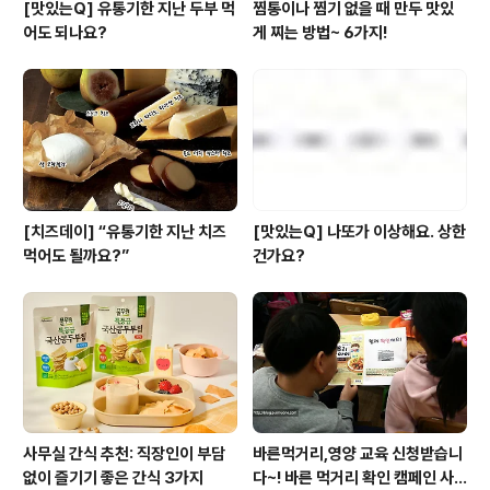
[맛있는Q] 유통기한 지난 두부 먹
찜통이나 찜기 없을 때 만두 맛있
어도 되나요?
게 찌는 방법~ 6가지!
[치즈데이] “유통기한 지난 치즈
[맛있는Q] 나또가 이상해요. 상한
먹어도 될까요?”
건가요?
사무실 간식 추천: 직장인이 부담
바른먹거리,영양 교육 신청받습니
없이 즐기기 좋은 간식 3가지
다~! 바른 먹거리 확인 캠페인 사