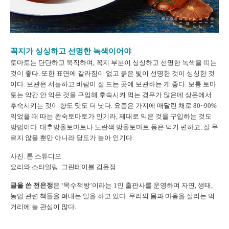
꼭지가 싱싱하고 선명한 녹색이어야
토마토는 단단하고 묵직하며, 꼭지 부분이 싱싱하고 선명한 녹색을 띠는
것이 좋다. 또한 표면에 갈라짐이 없고 붉은 빛이 선명한 것이 싱싱한 것
이다. 보관은 서늘하고 바람이 잘 드는 곳에 보관하는 게 좋다. 보통 토마
토는 약간 안 익은 것을 구입해 후숙시켜 먹는 경우가 많은데 상온에서
후숙시키는 것이 향도 맛도 더 낫다. 요즘은 가지에 매달린 채로 80~90%
익었을 때 따는 완숙토마토가 인기라, 제대로 익은 것을 구입하는 것도
방법이다. 대추방울토마토나 노란색 방울토마토 등은 먹기 편하고, 잘 무
르지 않을 뿐만 아니라 당도가 높아 인기다.
사진. 톤 스튜디오
요리와 스타일링. 그린테이블 김윤정
글을 쓴 전은정
은 ‘목수책방’이라는 1인 출판사를 운영하며 자연, 생태,
농업 관련 책들을 펴내는 일을 하고 있다. 우리의 몸과 마음을 살리는 먹
거리에 늘 관심이 많다.