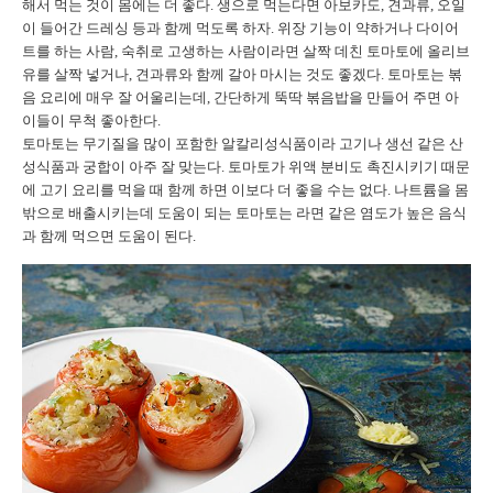
해서 먹는 것이 몸에는 더 좋다. 생으로 먹는다면 아보카도, 견과류, 오일
이 들어간 드레싱 등과 함께 먹도록 하자. 위장 기능이 약하거나 다이어
트를 하는 사람, 숙취로 고생하는 사람이라면 살짝 데친 토마토에 올리브
유를 살짝 넣거나, 견과류와 함께 갈아 마시는 것도 좋겠다. 토마토는 볶
음 요리에 매우 잘 어울리는데, 간단하게 뚝딱 볶음밥을 만들어 주면 아
이들이 무척 좋아한다.
토마토는 무기질을 많이 포함한 알칼리성식품이라 고기나 생선 같은 산
성식품과 궁합이 아주 잘 맞는다. 토마토가 위액 분비도 촉진시키기 때문
에 고기 요리를 먹을 때 함께 하면 이보다 더 좋을 수는 없다. 나트륨을 몸
밖으로 배출시키는데 도움이 되는 토마토는 라면 같은 염도가 높은 음식
과 함께 먹으면 도움이 된다.