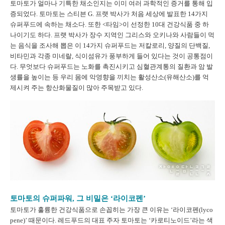
토마토가 얼마나 기특한 채소인지는 이미 여러 과학적인 증거를 통해 입
증되었다. 토마토는 스티븐 G. 프랫 박사가 처음 세상에 발표한 14가지
슈퍼푸드에 속하는 채소다. 또한 <타임>이 선정한 10대 건강식품 중 하
나이기도 하다. 프랫 박사가 장수 지역인 그리스와 오키나와 사람들이 먹
는 음식을 조사해 뽑은 이 14가지 슈퍼푸드는 저칼로리, 양질의 단백질,
비타민과 각종 미네랄, 식이섬유가 풍부하게 들어 있다는 것이 공통점이
다. 무엇보다 슈퍼푸드는 노화를 촉진시키고 심혈관계통의 질환과 암 발
생률을 높이는 등 우리 몸에 악영향을 끼치는 활성산소(유해산소)를 억
제시켜 주는 항산화물질이 많아 주목받고 있다.
토마토의 슈퍼파워, 그 비밀은 ‘라이코펜’
토마토가 훌륭한 건강식품으로 손꼽히는 가장 큰 이유는 ‘라이코펜(lyco
pene)’ 때문이다. 레드푸드의 대표 주자 토마토는 ‘카로티노이드’라는 색