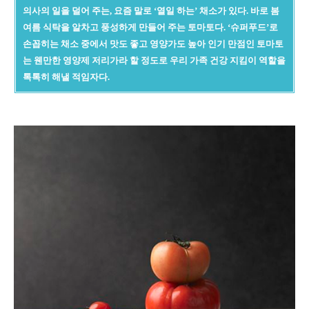
의사의 일을 덜어 주는, 요즘 말로 ‘열일 하는’ 채소가 있다. 바로 봄
여름 식탁을 알차고 풍성하게 만들어 주는 토마토다. ‘슈퍼푸드’로
손꼽히는 채소 중에서 맛도 좋고 영양가도 높아 인기 만점인 토마토
는 웬만한 영양제 저리가라 할 정도로 우리 가족 건강 지킴이 역할을
톡톡히 해낼 적임자다.