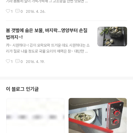
기라 몸통에 알이 가득가득해 그 고소함을 한번 맛보면 헤
어나오지 못할 정도인데요. 어찌보면 작고 볼품없게 생긴
1
0
2016. 4. 26.
주꾸미지만 알고보면 각종 영양 성분을 골고루 갖추고 있
는 꽤 괜찮은 자연강장제랍니다. 대표적 영양 성분은 익히
알고 계신 타우린! 피로회복제에 많이 들어있는 이 성분이
봄 갯벌에 숨은 보물, 바지락...영양부터 손질
오징어나 낙지에 비해서도 훨씬 높다고 하네요. 게다가 칼
로리까지 낮아 부담도 덜하죠~! 요리보고 조리봐도 장점이
법까지~!
글 내용
참~ 많은 주꾸미. 어떻게 드실건가요? 입맛 살려주고, 원기
캬~ 시원하다~! 김이 모락모락 뜨거운 데도 시원하다는 소
돋우는 봄 주꾸미 미식가라면 피해갈 수 없는 봄 제철 음식
리가 절로 나올 정도로 국물 요리의 매력은 참~ 대단한 것
의 대표 주자 주꾸미. 주꾸미가 1년 중 가장 맛있다는 이 계
같습니다. 국물의 기본은 육수! 채소 육수, 고기 육수, 해산
절이 오면 몸통에 알이 꽉 찬 주꾸미를 맛보기 위해 많은 사
1
0
2016. 4. 19.
물 육수 등등... 국물을 내는 수많은 방법들 중에서 제철 봄
람들이 서해를 찾는다. 탱..
을 맞아 그 맛을 더욱 뽐내고 있는 것이 있었으니 바로 해산
물 육수의 최강자 바지락입니다. 뽀얗게 우러나는 바지락
국물은 자연에서 온 만능 조미료라 해도 모자람이 없는데
요. 칼국수는 물론 국과 찌개 어디에 넣어도 별다른 조미료
이 블로그 인기글
가 필요 없을 정도로 깊은 맛을 자랑하니까요. 설명만 들어
도 입에서 침이 고이는 바지락에 대해 얼마나 알고 계시나
요? 바지락의 특성과 고르는 법까지, 바지락에 대한 모든
것, 지금 알아보세요~! 봄 갯벌에 숨은 보물, 바지락 모든
생명이 왕성한 생명활..