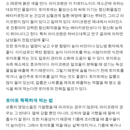
소 때문에 붉은 색을 띤다. 라이코펜은 이 카로티노이드 색소군에 속하는
대표적인 물질이다. 토마토에는 활성산소와 싸워 이기는 항산화물질인
베타카로틴과 눈 건강과 심혈관계 질환 예방에 좋다는 루테인, 그리고 라
이코펜이 많이 들어 있다고 알려져 있다. 라이코펜은 체내에서 비타민A
로 전환되며 강력한 항산화작용을 하는 베타카로틴보다 더 항산화 능력
이 뛰어나다고 한다. 특히 라이코펜은 하버드대학교 연구 결과에 의하면
남성들의 전립선암에 좋다.
또한 토마토는 열량이 낮고 수분 함량이 높아 비만이나 당뇨병 환자에게
좋다. 식이섬유인 펙틴 함량도 높아 다이어트를 하는 사람이라면 식전에
토마토를 먹는 것도 칼로리 관리와 소화에 도움이 될 수 있다. 토마토는
숙취 해소에도 효과적이다. 라이코펜은 알코올이 분해될 때 생기는 독성
물질을 배출해 주기 때문이다. 그렇기 때문에 술을 마시기 전에 토마토를
먹거나, 술안주로 토마토를 같이 먹는 것도 좋겠다. 토마토에는 칼륨도
많이 들어 있는데, 칼륨은 나트륨을 체외로 배출하는 역할을 해 평소 음
식을 짜게 먹는다면 토마토와 친해질 필요가 있다.
토마토 똑똑하게 먹는 법
보통의 영양소들은 가열했을 때 파괴되는 경우가 많은데, 라이코펜의 경
우는 그 반대다. 열에 강할 뿐만 아니라, 오히려 열을 가했을 때 몸에 더
흡수가 잘 된다. 또한 지용성이기 때문에 기름에 조리했을 때 흡수율이
더 높아진다. 그래서 토마토를 먹을 때는 살짝 데치거나, 기름에 볶거나