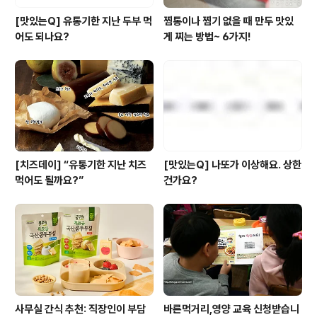
[맛있는Q] 유통기한 지난 두부 먹
찜통이나 찜기 없을 때 만두 맛있
어도 되나요?
게 찌는 방법~ 6가지!
[치즈데이] “유통기한 지난 치즈
[맛있는Q] 나또가 이상해요. 상한
먹어도 될까요?”
건가요?
사무실 간식 추천: 직장인이 부담
바른먹거리,영양 교육 신청받습니