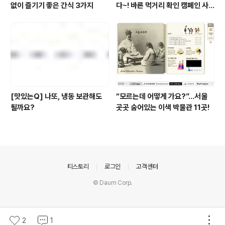
없이 즐기기 좋은 간식 3가지
다~! 바른 먹거리 확인 캠페인 사
이트 오픈!
[맛있는Q] 나또, 냉동 보관해도
“모르는데 어떻게 가요?”...서울
될까요?
곳곳 숨어있는 이색 박물관 11곳!
의안내
티스토리
로그인
고객센터
© Daum Corp.
2
1