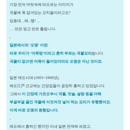
가장 먼저 머릿속에 떠오르는 이미지가
국물에 푹 담겨있는 꼬치들이라고요?
딩동대....애...땡! ....
......반은 맞고 반은 틀립니다.
.
일본에서의 ‘오뎅’ 이란
바로 우리가 ‘어묵탕’이라고 흔히 부르는 국물요리
랍니다.
국물이 없으면 어묵이 들어있더라도 오뎅은 아닌 것이죠.
.
일본 에도시대 (1603~1868년),
에도江戸 근교에는 간장집들이 굉장히 흥하고 있었답니다.
그래서
이 간장에 가츠오부시 국물, 맛술, 설탕 등을 더해
부글부글 끓인 국물에 이것저것 넣어 먹는 요리가 유행했어요.
이게 바로 오뎅의 원형입니다.
.
에도에서 흥하긴 했지만 이내 일본 전역에 퍼졌고,