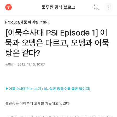
검색하기
풀무원 공식 블로그
티스토리
Product/제품 메이킹 스토리
[어묵수사대 PSI Episode 1] 어
묵과 오뎅은 다르고, 오뎅과 어묵
탕은 같다?
풀반장
2012. 11. 15. 10:07
▶어묵수사대 Pilot 보기 : 살...살은 많을수록 좋은 법이지!
풀반장은 아까부터 고개를 갸웃대고 있었다.