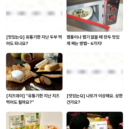
는 긴장감~! 그리고 묘령의 연구원까지.. 그야말로 '완벽'이
라는 수식어에 걸맞는 시나리오를 두고, 풀상에서는 과감
한 결정을 ..
[맛있는Q] 유통기한 지난 두부 먹
찜통이나 찜기 없을 때 만두 맛있
어도 되나요?
게 찌는 방법~ 6가지!
[치즈데이] “유통기한 지난 치즈
[맛있는Q] 나또가 이상해요. 상한
먹어도 될까요?”
건가요?