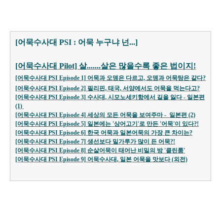
[어묵수사대 PSI : 어묵 누구냐 넌...]
[어묵수사대 Pilot] 살.......살은 많을수록 좋은 법이지!
[어묵수사대 PSI Episode 1] 어묵과 오뎅은 다르고, 오뎅과 어묵탕은 같다?
[어묵수사대 PSI Episode 2] 필리핀, 태국, 서양에서도 어묵을 먹는다고?
[어묵수사대 PSI Episode 3]
수사대, 시모노세키항에서 길을 잃다 - 일본편
(1)
[어묵수사대 P
SI Episode 4]
세상의 모든 어묵을 보여주마 - 일본편 (2)
[어묵수사대 P
SI Episode
5] 일본에는 '상어고기'로 만든 '어묵'이 있다?!
[어묵수사대 P
SI Episode
6] 한국 어묵과 일본어묵의 가장 큰 차이는?
[어묵수사대 P
SI Episode
7] 생선보다 밀가루가 많이 든 어묵?!
[어묵수사대 P
SI Episode
8] 순살어묵이 태어난 비밀의 방 '클린룸'
[어묵수사대 P
SI Episode
9] 어묵수사대, 일본 어묵을 맛보다 (외전)