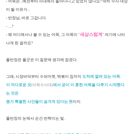
- 어묵은...예전부터 사내에서 돌아다니고 있었지 않나요? 딱히 수사 대상
이 될 이유가...
- 반장님, 바로 그겁니다.
- ....?
‘새삼스럽게’
- 왜 어디에서나 볼 수 있는 어묵,
그 어묵이
여기에 나타
나게 된 걸까요?
풀반장은 풀군은 이 질문에 생각에 잠겼다.
그래, 시장바닥부터 수퍼마켓, 떡볶이 집까지
도처에 깔려 있는 어묵.
이 까다로운 곳
(어묵수사대)
에서 굳이 이 흔한 어묵을 다루기 시작했다
는 것은
뭔가 특별한 사안들이 숨겨져 있다는 뜻
이지.
풀반장의 눈에서 순간 반짝이는 빛.