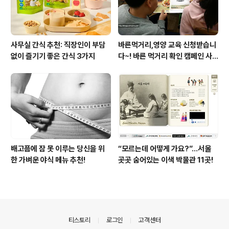
사무실 간식 추천: 직장인이 부담
바른먹거리,영양 교육 신청받습니
없이 즐기기 좋은 간식 3가지
다~! 바른 먹거리 확인 캠페인 사
이트 오픈!
배고픔에 잠 못 이루는 당신을 위
“모르는데 어떻게 가요?”...서울
한 가벼운 야식 메뉴 추천!
곳곳 숨어있는 이색 박물관 11곳!
의안내
티스토리
로그인
고객센터