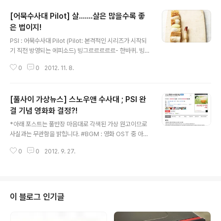
[어묵수사대 Pilot] 살.......살은 많을수록 좋
은 법이지!
글 내용
PSI : 어묵수사대 Pilot (Pilot: 본격적인 시리즈가 시작되
기 직전 방영되는 에피소드) 빙그르르르르르- 한바퀴. 빙그
르르르르르르르— 두바퀴. 빙그르르르르르르르르르- 세
0
0
2012. 11. 8.
바.. -의자 좀 그만 돌려요! 풀반장은 아까부터 수사실에 앉
아 의자째 빙글빙글 돌고 있는 풀군에게 날카롭게 말했다.
- 여긴 왜 온 겁니까? - ..........수사, 시작해야죠. - 나는 수
[풀사이 가상뉴스] 스노우앤 수사대 ; PSI 완
사반장이 아니라 풀반장일 뿐이라고 몇 번이나 말했을 텐
데요. 잠시 긴장이 감도는 방안을 힐끗, 돌아보았다. 언제나
결 기념 영화화 결정?!
글 내용
그렇듯 간헐적인 수사[스노우앤 수사대 보러가기]가 끝난
*아래 포스트는 풀반장 마음대로 각색된 가상 원고이므로
후 이 방은 창고화 되어 가고 있었다. 킁킁, 그나저나 이 묘
사실과는 무관함을 밝힙니다. #BGM : 영화 OST 중 아무
한 냄새는 어디서 나는 거람. 풀반장은 자신도 모르게 흠흠,
거나. ♬ "초특급 스펙타클 액션 서스펜스 미스테리 심리
하고 잔기침을 했다. - - ...반장님도 느끼셨..
0
0
2012. 9. 27.
스릴러!" 지난 7월 5일 첫회가 시작된 이후 장장 2개월에
걸친 장기 연재로 완결된 풀무원 블로그(애칭 : 풀사이) 최
고의 장편 소설~~!! 스노우앤 수사대 ; PSI 풀무원 내에서
실제로(웅?) 벌어진 '스노우앤 담당PM 실종사건' 바탕으
로 구성된만큼 강력한 몰입도를 자랑하며 수많은 'PSI 홀
이 블로그 인기글
릭'을 양산했던 그 스토리! 이탈리아를 (글로만) 넘나드는
국제적 스케일과 마피아의 (역시 글로만) 등장으로 고조되