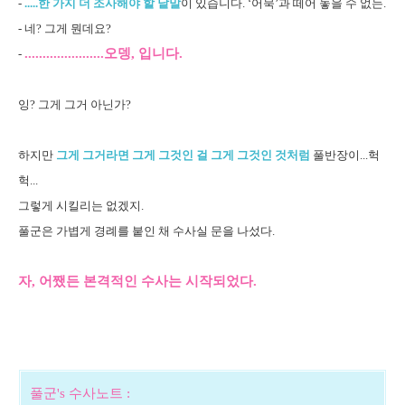
-
.....한 가지 더 조사해야 할 낱말
이 있습니다. ‘어묵’과 떼어 놓을 수 없는.
- 네? 그게 뭔데요?
.
.....................오뎅, 입니다.
-
잉? 그게 그거 아닌가?
하지만
그게 그거라면 그게 그것인 걸 그게 그것인 것처럼
풀반장이...헉
헉...
그렇게 시킬리는 없겠지.
풀군은 가볍게 경례를 붙인 채 수사실 문을 나섰다.
자, 어쨌든 본격적인 수사는 시작되었다.
풀군's 수사노트 :