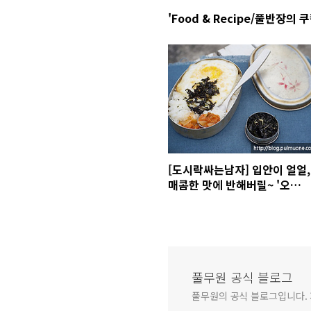
'Food & Recipe/풀반장의 
[도시락싸는남자] 입안이 얼얼,
매콤한 맛에 반해버릴~ '오징어
떡볶이 덮밥'
풀무원 공식 블로그
풀무원의 공식 블로그입니다.