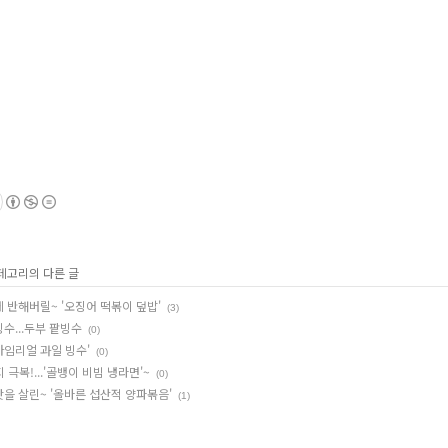
카테고리의 다른 글
 반해버릴~ '오징어 떡볶이 덮밥'
(3)
수...두부 팥빙수
(0)
아임리얼 과일 빙수'
(0)
극복!...'골뱅이 비빔 냉라면'~
(0)
맛을 살린~ '올바른 섭산적 양파볶음'
(1)