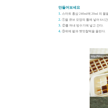
만들어보세요
1.
스마트
홍삼 240ml에 20ml 의
2.
①
을 큐브 모양의 틀에 넣어 6시
3.
②를 꺼내 빙수기에 넣고 간다.
4.
③
위에 팥과 옛맛찰떡을 올린다.