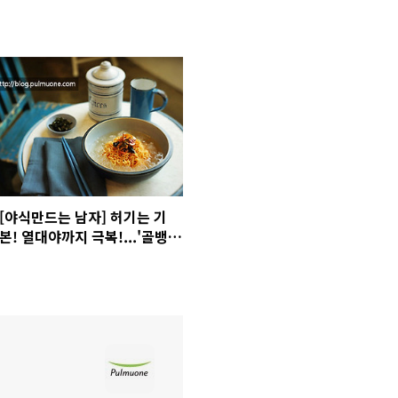
[야식만드는 남자] 허기는 기
본! 열대야까지 극복!...'골뱅이
비빔 냉라면'~