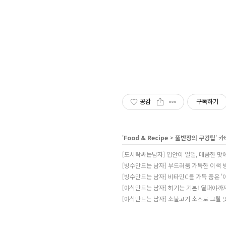
공감
구독하기
'
Food & Recipe
>
풀반장의 쿠킹팁
' 
[도시락싸는남자] 입안이 얼얼, 매콤한 맛에
[빙수만드는 남자] 부드러움 가득한 이색 빙
[빙수만드는 남자] 비타민C를 가득 품은 '
[야식만드는 남자] 허기는 기본! 열대야까지 
[야식만드는 남자] 소불고기 소스로 그릴 