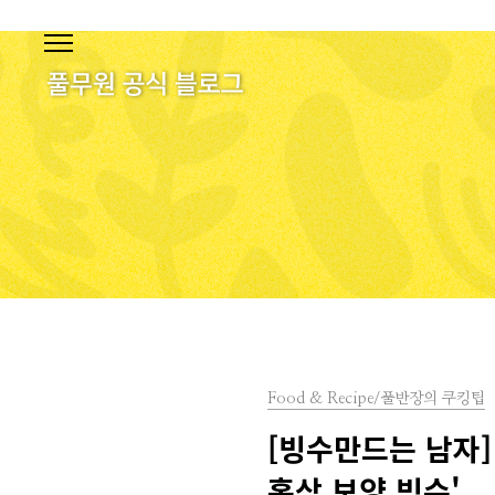
본문 바로가기
Food & Recipe/풀반장의 쿠킹팁
[빙수만드는 남자]
홍삼 보양 빙수'