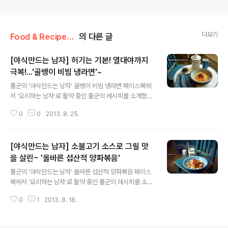
더보기
Food & Recipe/풀반장의 쿠킹팁
의 다른 글
[야식만드는 남자] 허기는 기본! 열대야까지
극복!...'골뱅이 비빔 냉라면'~
글 내용
풀군의 '야식만드는 남자' 골뱅이 비빔 냉라면 페이스북에
서 '요리하는 남자'로 활약 중인 풀군의 레시피를 소개합니
다. 다소 투박한 남자의 요리이지만 풀군만의 톡톡 튀는 노
0
0
2013. 8. 25.
하우와 센스는 발군! 풀군의 '요리하는 남자' 두번째 시리즈
는 "야식만드는 남자" 입니다. KBS 2TV '해피투게더 - 야
간매점'을 능가하는 야식을 선보이는 풀군의 영양만점 센
[야식만드는 남자] 소불고기 소스로 그릴 맛
스만점 '야식요리'에 여러분도 도전해보세요. 준비하세요(1
~2인 기준) 풀무원 '자연은맛있다-골뱅이 비빔면' 1개, 풀
을 살린~ '올바른 섭산적 양파볶음'
글 내용
무원 냉면 육수 1봉, 풀무원 파래김자반 약간 만들어보세요
풀군의 '야식만드는 남자' 올바른 섭산적 양파볶음 페이스
1. 냉면 육수는 전날 냉동고에 얼려뒀다가 요리 시작 15분
북에서 '요리하는 남자'로 활약 중인 풀군의 레시피를 소개
쯤 전에 꺼내 살얼음 상태로 녹인다. 2. 냄비에 물을 붓고
합니다. 다소 투박한 남자의 요리이지만 풀군만의 톡톡 튀
면을 삶는다. 건더기 스프도 함께 넣어준다. 3. ②의 삶은
0
1
2013. 8. 18.
는 노하우와 센스는 발군! 풀군의 '요리하는 남자' 두번째
면을 골..
시리즈는 "야식만드는 남자" 입니다. KBS 2TV '해피투게
더 - 야간매점'을 능가하는 야식을 선보이는 풀군의 영양만