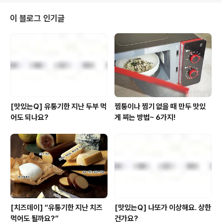
점 센스만점 '야식요리'에 여러분도 도전해보세요. 준비하
세요(1~2인 기준) 풀무원 '올바른 섭산적' 1봉지, 양파 1개,
이 블로그 인기글
통마늘 10개, 풀무원 소불고기 소스, 올리브유 1작은술 만
들어보세요 1. 양파는 두껍게 채 썬다. 마늘은 통으로 쓰거
나 큰 것은 2등분하여 편으로 썬다. 2. 팬에 오일을 두르고
마늘, 양파를 볶는다 3. ②에 '올바른 섭산적'을 넣고 볶다
가..
[맛있는Q] 유통기한 지난 두부 먹
찜통이나 찜기 없을 때 만두 맛있
어도 되나요?
게 찌는 방법~ 6가지!
[치즈데이] “유통기한 지난 치즈
[맛있는Q] 나또가 이상해요. 상한
먹어도 될까요?”
건가요?