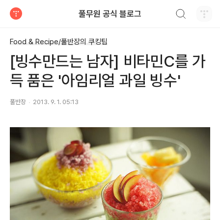
검색하기
풀무원 공식 블로그
티스토리
Food & Recipe/풀반장의 쿠킹팁
[빙수만드는 남자] 비타민C를 가
득 품은 '아임리얼 과일 빙수'
풀반장
2013. 9. 1. 05:13