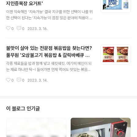
지인증목장 요거트'
글 내용
이젠 익숙해진 '지속가능' 결국 지구를 위한 선택이 나를 위
한 선택이 된다는 '지속가능'이 점점 많은 분야에 적용이 되
고 있는 것 같아요. 특히 식품분야의 대표적 '지속가능'으로
0
0
2023. 3. 16.
동물복지를 꼽을 수 있는데요. 풀무원에도 정말 다양한 동
물복지 제품들이 나오고 있죠. 최근 풀무원다논에서 출시
한 '동물복지인증목장 요거트' 역시 동물복지 제품인데요.
불맛이 살아 있는 전문점 볶음밥을 찾는다면?
풀무원다논의 ‘동물복지인증목장 요거트’는 동물의 5대 자
유를 보장하는 동물복지 인증 목장의 무항생제 원유를 사
풀무원 '오삼불고기 볶음밥 & 갈릭바베큐 볶
글 내용
용해 만든 지속가능한 요거트에요. '동물복지 인증’은 농림
음밥'
각종 재료들을 밥과 함께 넣고 쉐킷쉐킷. 여기에 메인이 되
축산식품부가 -.-.-.-.-.-.-.-.-.-.-.-.-.-.-.-.-.-.-.-.-.-.-.
는 재료 하나만 탁~! 들어가면 언제 먹어도 맛있는 볶음밥
-.-.-.-.-.-.-.-.-.- 배고픔과 갈증, 영양불량으로부터의 자
이 완성되는데요. 간단한 조리과정에 비해 제대로 맛 내기
유 불안과 스트레스로부터의 자유 정..
0
0
2023. 3. 14.
는 정말 어려운 것도 사실이죠. 특히 재료들을 준비하고 손
질하는데 너무 손이 많이 가니까요. 그래서 식당의 인기 메
뉴 중에는 볶음밥이 빠지지 않는가 봅니다. 갑자기 커진 일
교차에 외출보이콧을 선언하며 집콕을 계획 중인 요즘. 집
에서도 간편하게 전문점 볶음밥을 먹을 수 있는 방법이 있
이 블로그 인기글
는데요. 바로 풀무원에서 새롭게 출시한 프리미엄 볶음밥
2종. '오삼불고기 볶음밥'과 '갈릭바베큐볶음밥'입니다. 이
번 신제품은 큼직하게 썬 채소와 고기, 해물 등 주재료들의
원물감을 살려 풍부한 식감과 불맛이 장점인 프리미엄 볶
음밥인데요. 전문점에서 셰프가 하..