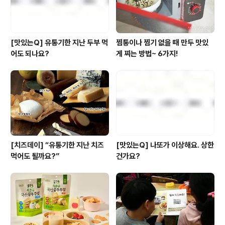
[맛있는Q] 유통기한 지난 두부 먹
찜통이나 찜기 없을 때 만두 맛있
어도 되나요?
게 찌는 방법~ 6가지!
[치즈데이] “유통기한 지난 치즈
[맛있는Q] 나또가 이상해요. 상한
먹어도 될까요?”
건가요?