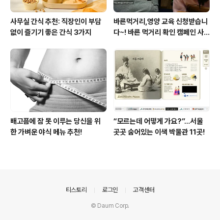
사무실 간식 추천: 직장인이 부담
바른먹거리,영양 교육 신청받습니
없이 즐기기 좋은 간식 3가지
다~! 바른 먹거리 확인 캠페인 사
이트 오픈!
배고픔에 잠 못 이루는 당신을 위
“모르는데 어떻게 가요?”...서울
한 가벼운 야식 메뉴 추천!
곳곳 숨어있는 이색 박물관 11곳!
의안내
티스토리
로그인
고객센터
© Daum Corp.