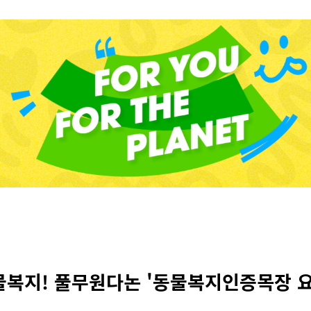
물복지! 풀무원다논 '동물복지인증목장 