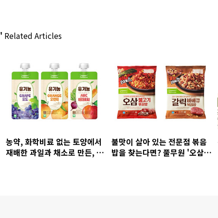
'
Related Articles
농약, 화학비료 없는 토양에서
불맛이 살아 있는 전문점 볶음
재배한 과일과 채소로 만든, 풀
밥을 찾는다면? 풀무원 '오삼불
무원 프리미엄 어린이 음료 '유
고기 볶음밥 & 갈릭바베큐 볶
기농 주스' 3종 출시
음밥'