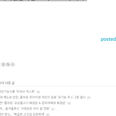
리의 다른 글
건강기능식품 '위러브 엑스투'
(0)
 채소로 만든, 풀무원 프리미엄 어린이 음료 '유기농 주스' 3종 출시
(0)
? 풀무원 '오삼불고기 볶음밥 & 갈릭바베큐 볶음밥'
(0)
.. 올가홀푸드 '구워만든 우리 쌀 전병'
(1)
 변신... '짜글면 고깃집 된장찌개'
(0)