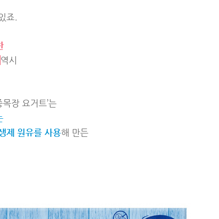
있죠.
한
'
역시
목장 요거트’는
는
생제 원유를 사용
해 만든