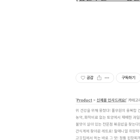
공감
구독하기
'
Product
>
신제품 인사드려요!
' 카테고
위 건강을 위해 뭉쳤다! 풀무원의 융복합 
농약, 화학비료 없는 토양에서 재배한 과일과
불맛이 살아 있는 전문점 볶음밥을 찾는다면
간식계에 찾아온 레트로! 할매니얼 취향저격.
고깃집에서 먹는 바로 그 맛! 정통 된장찌개의