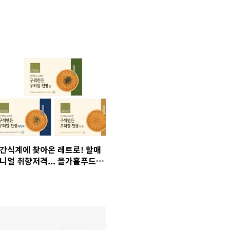
간식계에 찾아온 레트로! 할매
니얼 취향저격... 올가홀푸드
'구워만든 우리 쌀 전병'