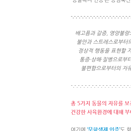
-.-.-.-.-.-.-.-.-.-.-.-.-.-.-.-.-.-.-
배고픔과 갈증, 영양불량
불안과 스트레스로부터의
정상적 행동을 표현할 
통증∙상해∙질병으로부터
불편함으로부터의 자유
-.-.-.-.-.-.-.-.-.-.-.-.-.-.-.-.-.
총 5가지 동물의 자유를 
건강한 사육환경에 대해 부
여기에
‘무항생제 인증’
도 