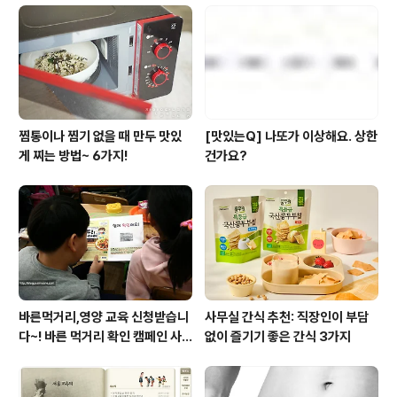
찜통이나 찜기 없을 때 만두 맛있
[맛있는Q] 나또가 이상해요. 상한
게 찌는 방법~ 6가지!
건가요?
바른먹거리,영양 교육 신청받습니
사무실 간식 추천: 직장인이 부담
다~! 바른 먹거리 확인 캠페인 사
없이 즐기기 좋은 간식 3가지
이트 오픈!