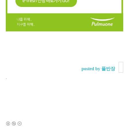
posted by 풀반장
.
(새창열림)