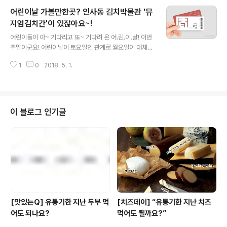
지역에 거주하며 본인 또는 가족이 풀무원 혹은 다른 식품
어린이날 가볼만한곳? 인사동 김치박물관 '뮤
회사에 관련되지 않은 분이셔야 합니다. ※ 현재 풀무원 모
니터(연구소모니터, e-fresh 모니터, 건강생활 패널 등),
지엄김치간'이 있잖아요~!
글 내용
타 식품회사 모니터로 활동하시는 분, 과거 풀무원 주부모
어린이들이 아~ 기다리고 또~ 기다려 온 어.린.이.날! 이번
니터로 활동하신 분은 대상에서 제외됩니다. ※ 타사 모니
주말이군요! 어린이날이 토요일인 관계로 월요일이 대체휴
터와 중복으로 활동하는 경우, 중도 탈락되며 활동비를 지
일이 되면서~ 뜻하지 않게 황금연휴가 생겼네요~! 이렇게
급해드리지 않습니다. 2. 제출서류 - 첨부양식(주부모니터
1
0
2018. 5. 1.
화창하고 꾳이 만개한 날에 집에만 있어서야 되겠습니까~!
지원서(50기), 주부모니..
밖으로 나가야죠! 음.. 이왕이면 볼거리도 많으면서 어린이
날을 맞이한 만큼 아이들을 위한 체험프로그램도 있는 그
런 곳... 혹시.. 인사동을 떠올리셨다면 그리고 풀무원의 김
치박물관 을 떠올리셨다면 여러분을 진정한 풀사이 가족으
이 블로그 인기글
로 인정하는 바입니다. (감사! 압도적 감사!) 떠올리지 못하
셨어도 괜찮아요. 어린이날 맞이 뮤지엄 김치간의 이벤트
들은 모두에게 활짝 열려있거든요~. ㅎㅎ 어떤 이벤트들이
준비됐는지는 지금부터 한번 살펴볼게요~!! 하나. 어린이
는 입장료 무료! 에잇! 통크..
[맛있는Q] 유통기한 지난 두부 먹
[치즈데이] “유통기한 지난 치즈
어도 되나요?
먹어도 될까요?”