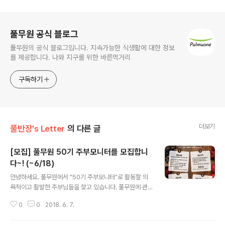
로그 정보
풀무원 공식 블로그
풀무원의 공식 블로그입니다. 지속가능한 식생활에 대한 정보
를 제공합니다. 나와 지구를 위한 바른먹거리
구독하기
더보기
풀반장's Letter
의 다른 글
[모집] 풀무원 50기 주부모니터를 모집합니
다~! (~6/18)
글 내용
안녕하세요. 풀무원에서 "50기 주부모니터"로 활동할 의
욕적이고 활발한 주부님들을 찾고 있습니다. 풀무원에 관
심을 가지고 계신 분들 중 모니터로서 풀무원의 제품 개발
0
0
2018. 6. 7.
에 다양한 의견을 주실 분들의 참여를 기다립니다. 1. 응시
자격 만 25~49세의 자녀가 있는 전업주부로서 서울, 경기