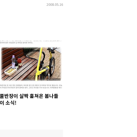
2008.05.16
풀반장이 살짝 훔쳐온 봄나들
이 소식!