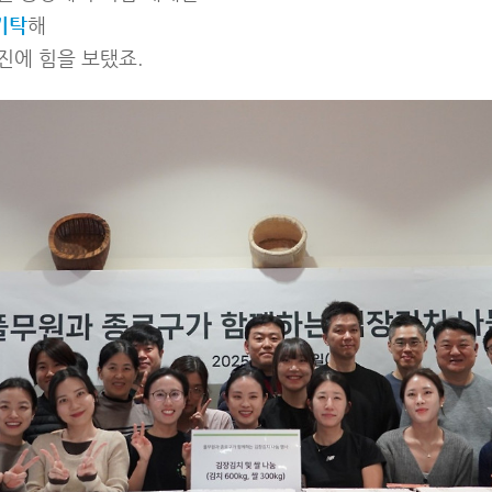
 기탁
해
진에 힘을 보탰죠.