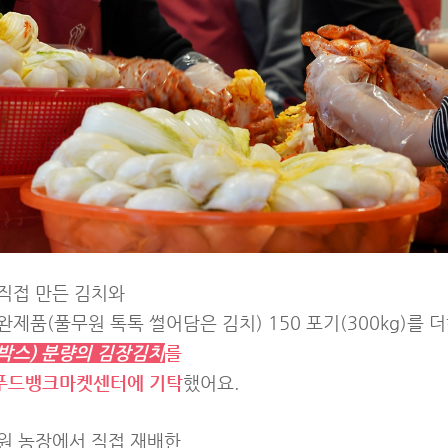
직접 만든 김치와
제품(풀무원 톡톡 썰어담은 김치) 150 포기(300kg)를 더
60박스) 분량의 김장김치
를
푸드뱅크마켓센터에 기탁
했어요.
원 농장에서 직접 재배한