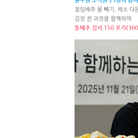
절임배추 물 빼기, 채소 다듬
김장 전 과정을 함께하며
통배추 김치 150 포기(30