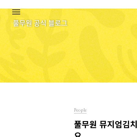
본문 바로가기
People
풀무원 뮤지엄김치간
요.