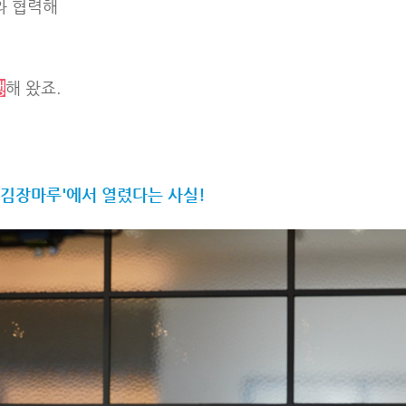
와 협력해
행
해 왔죠.
'김장마루'에서 열렸다는 사실!