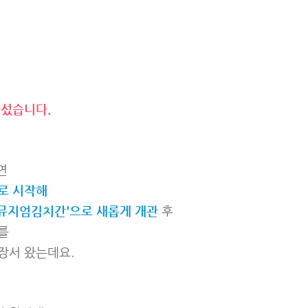
나섰습니다.
연
로 시작해
'뮤지엄김치간'으로 새롭게 개관
후
를
장서 왔는데요.