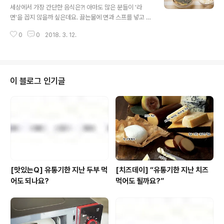
어느 하나 빠질 데 없는 풀무원 '볶음밥'~! 바로 그 볶음밥
인, 무료배송
세상에서 가장 간단한 음식은?! 아마도 많은 분들이 '라
중에서도 가장 인기가 있던 3종을 모으고 모아 풀무원샵
면'을 꼽지 않을까 싶은데요. 끓는물에 면과 스프를 넣고 3
'오늘의 특가'를 통해 무려 40% 할인된 가격으로 찾아왔
~5분만 끊이면 끝이니... 그런데 말입니다. 라면보다 더 간
습니다. 풀무원 볶음밥, 그중에서도 가장 핫한 인기만점 제
0
0
2018. 3. 12.
단한 음식이 있어요. 그것도 무려 '된장국' 모름지기 된장국
품 3종을 가장 저렴하게 만..
은 각종 재료에 간까지 정말 어렵기로 소문난 요리인데.. 어
째서 풀반장은 된장국이 라면보다 더 간단하다고 하는걸까
요? 후후.. 그 정답은 풀무원 '미소 된장국'에 있습니다. 뜨
거운 물만 붓고 1분이면 끝이거든요. 그리고 그 1분의 시간
이 블로그 인기글
이 지나면 마법과 같은 일이 벌어지죠. 국산 얼갈이 배추와
미역, 팽이버섯으로 제대로 맛을낸 미소 된장국이 눈앞에
펼쳐지거든요. ㅎㅎ 딱 봐도 푸짐하게 보일만큼 건더기도
넉넉하게~ ㅎ 바쁜 아침식사는 물론 캠핑장이나 해외에 나
가서도 간편하게 먹..
[맛있는Q] 유통기한 지난 두부 먹
[치즈데이] “유통기한 지난 치즈
어도 되나요?
먹어도 될까요?”