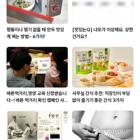
찜통이나 찜기 없을 때 만두 맛있
[맛있는Q] 나또가 이상해요. 상한
게 찌는 방법~ 6가지!
건가요?
바른먹거리,영양 교육 신청받습니
사무실 간식 추천: 직장인이 부담
다~! 바른 먹거리 확인 캠페인 사
없이 즐기기 좋은 간식 3가지
이트 오픈!