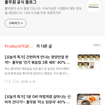
풀무원 공식 블로그
풀무원의 공식 블로그입니다. 지속가능한 식생활에 대한 정보
를 제공합니다. 나와 지구를 위한 바른먹거리
구독하기
더보기
Product/이샵! 오늘의 특가
의 다른 글
[오늘의 특가] 간편하게 만나는 영양만점 한
끼!~ 풀무원 '인기 볶음밥 3종 세트' 40% 할
글 내용
인!
평소 좋아하던 재료들을 쏭쏭 썰고 잘 달궈진 프라이팬에
밥과 함께 달달 볶아주면 완성되는 볶음밥. 우리 풀사이 가
족 여러분은 수많은 볶음밥 중에서 어떤 볶음밥을 가장 좋
0
0
2018. 3. 19.
아하시나요? 풀무원 볶음밥 중에서는 말이죠~, 통새우 볶
음밥, 닭가슴살 볶음밥, 소불고기 필라프가 많은 분들의 관
심을 받고 있는데요. 각각의 매력이 살아있는 다양한 맛은
[오늘의 특가] 1분 OK! 마법처럼 살아나는 신
물론이고 영양이 고려된 7가지 국내산 채소~ 게다가 3일
내 도정한 국내산 쌀을 가마솥방식으로 지은 찰진 밥까지!!
비의 건더기!~ 풀무원 '미소 된장국' 40% 할
글 내용