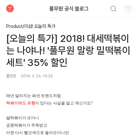
검색하기
풀무원 공식 블로그
티스토리
Product/이샵! 오늘의 특가
[오늘의 특가] 2018! 대세떡볶이
는 나야나! '풀무원 말랑 밀떡볶이
세트' 35% 할인
풀반장
2018. 3. 26. 10:25
매년 달라지는 패션 트렌드처럼
떡볶이에도 유행
이 있다는 사실을 알고 계신가요?
쌀떡볶이가 뜨더니
궁중떡볶이가 주목받고
이젠 다시 빨간색으로 돌아오더니만