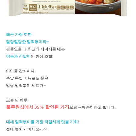
최근 가장 핫한
말랑말랑한 밀떡볶이와~
곁들였을 때 최고의 시너지
를 내는
어묵과 김말이
의 환상 조합!
아이들 간식이나
주말 특별 메뉴로도 좋은
말랑 밀떡볶이 세트가~
오늘 단 하루,
풀무원샵에서 35% 할인된 가격
으로 판매중이라고 합니다.
대세 밀떡볶이를 가장 저렴하게 맛볼 기회!
절대 놓치지 마세요~. ^^