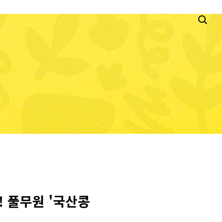
! 풀무원 '국산콩