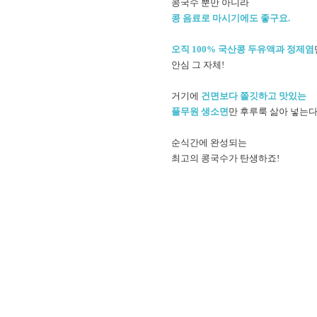
콩국수 뿐만 아니라
콩 음료로 마시기에도 좋구요.
오직 100% 국산콩 두유액과 정제염
안심 그 자체!
거기에
건면보다 쫄깃하고 맛있는
풀무원 생소면
만 후루룩 삶아 넣는다
순식간에 완성되는
최고의 콩국수가 탄생하죠!