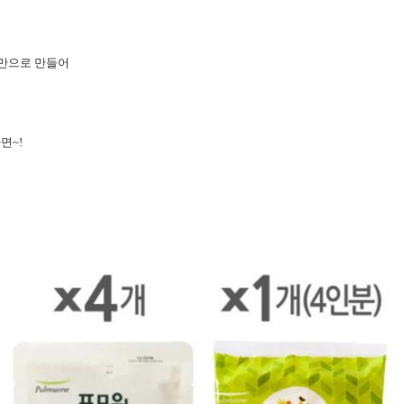
만으로 만들어
면~!