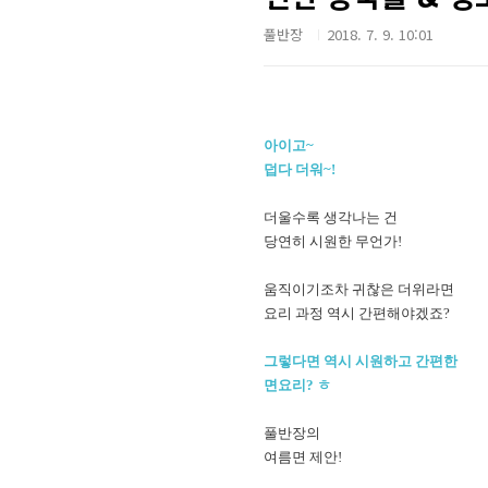
풀반장
2018. 7. 9. 10:01
아이고~
덥다 더워~!
더울수록 생각나는 건
당연히 시원한 무언가!
움직이기조차 귀찮은 더위라면
요리 과정 역시 간편해야겠죠?
그렇다면 역시 시원하고 간편한
면요리? ㅎ
풀반장의
여름면 제안!