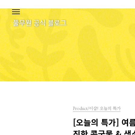
본문 바로가기
Product/이샵! 오늘의 특가
[오늘의 특가] 여
진한 콩국물 & 생소