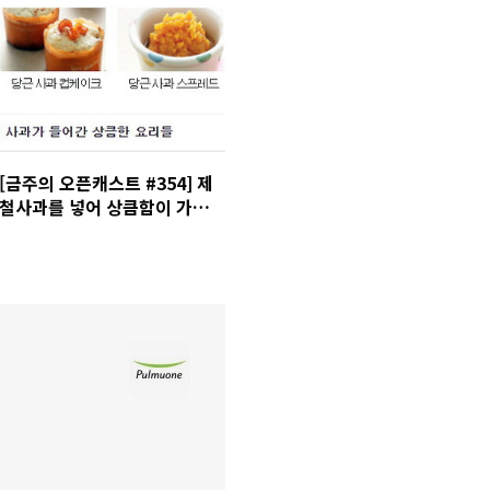
[금주의 오픈캐스트 #354] 제
철사과를 넣어 상큼함이 가미
된 요리들