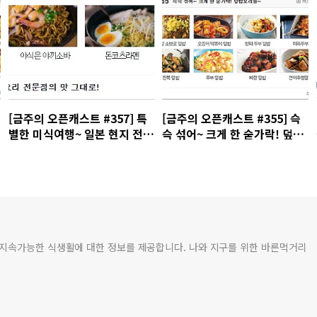
[금주의 오픈캐스트 #357] 특
[금주의 오픈캐스트 #355] 슥
별한 미식여행~ 일본 현지 전문
슥 섞어~ 크게 한 숟가락! 덮밥
점의 맛을 우리집 식탁으로!
요리 모음
 지속가능한 식생활에 대한 정보를 제공합니다. 나와 지구를 위한 바른먹거리