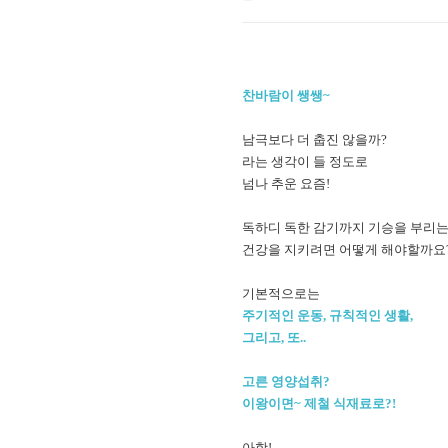
찬바람이 쌩쌩~
남극보다 더 춥진 않을까?
라는 생각이 들 정도로
넘나 추운 요즘!
독하디 독한 감기까지 기승을 부리
건강을 지키려면 어떻게 해야할까요
기본적으로는
주기적인 운동,
규칙적인 생활,
그리고, 또..
고른 영양섭취?
이왕이면~ 제철 식재료로?!
아항!