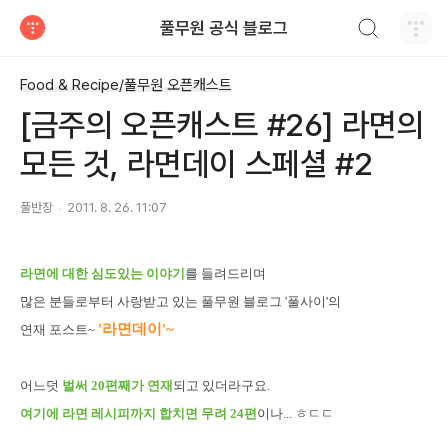
검색하기
풀무원 공식 블로그
티스토리
Food & Recipe/풀무원 오픈캐스트
[금주의 오픈캐스트 #26] 라면의
모든 것, 라면데이 스페셜 #2
풀반장
2011. 8. 26. 11:07
라면에 대한 심도있는 이야기
를 들려드리며
많은 분들로부터 사랑받고 있는 풀무원 블로그 '풀사이'의
'라면데이'~
연재 포스트~
어느덧
벌써 20편째가 연재
되고 있더라구요.
여기에 라면 레시피까지 합치면 무려 24편
이나... ㅎㄷㄷ