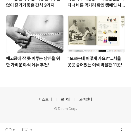
없이 즐기기 좋은 간식 3가지
다~! 바른 먹거리 확인 캠페인 사
이트 오픈!
배고픔에 잠 못 이루는 당신을 위
“모르는데 어떻게 가요?”...서울
한 가벼운 야식 메뉴 추천!
곳곳 숨어있는 이색 박물관 11곳!
의안내
티스토리
로그인
고객센터
© Daum Corp.
0
2