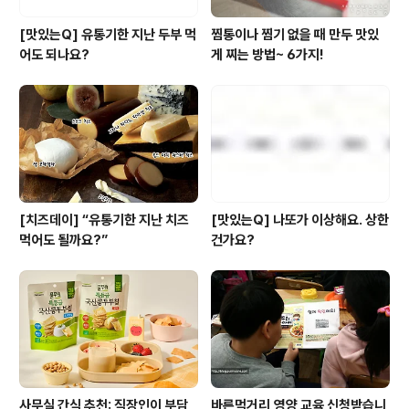
[맛있는Q] 유통기한 지난 두부 먹
찜통이나 찜기 없을 때 만두 맛있
어도 되나요?
게 찌는 방법~ 6가지!
[치즈데이] “유통기한 지난 치즈
[맛있는Q] 나또가 이상해요. 상한
먹어도 될까요?”
건가요?
사무실 간식 추천: 직장인이 부담
바른먹거리,영양 교육 신청받습니