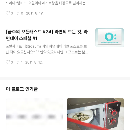
드라마 '밤비노' 이탈리아 레스토랑을 배경으로 벌어지는
젊은이들의 도전과 열정이 주요 내용인데요. 이 드라마의
0
0
2011. 8. 19.
인기 비결은 뭐니뭐니해도 시종일관 브라운관을 채우는 이
탈리안 코스 요리들...!!!! >.
[금주의 오픈캐스트 #24] 라면의 모든 것, 라
면데이 스페셜 #1
글 내용
포탈사이트 다음(daum) 메인 화면에서 라면 포스트를 보
신 적이 있으신지요? ^^ 만약 있으시다면 그 포스트는 분명
'풀사이의 라면데이 포스트' 였을겁니다. 네~ 라면데이에
0
1
2011. 8. 12.
대한 풀사이 가족들의 높은 관심에 힘입어 포탈 메인 사이
트에까지 진출했거든요~ +_+ v 심지어 최근 뜨고 있는 Li
ve 추천 컨텐츠 영역이라는 ㅎㅎ 기쁘고도 자랑스러운 상
황인 만큼 우선 한번 웃고 시작하죠~ 아호홍홍홍홍~ (웃음
도 대세를 따라 정재형 스타일로 ㅎㅎ) 라면에 대한 유익한
이 블로그 인기글
정보들로 많은 분들로부터 사랑받고 있는 라면데이 포스트
~! 정신없이 연재를 하다보니 어느덧 17편이나.. 캬~!! 이
쯤에서 한번 정리도 하고, 오픈캐스트를 통해 보다 많은 분
들과 좋은 정보를 나누고자 금주의 오픈캐스트를 라면데이
스페셜로 결정했답니다..