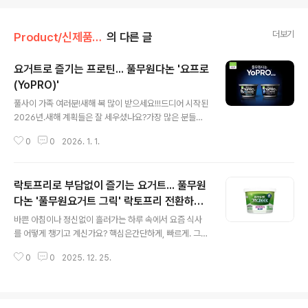
더보기
Product/신제품 인사드려요!
의 다른 글
요거트로 즐기는 프로틴... 풀무원다논 '요프로
(YoPRO)'
글 내용
풀사이 가족 여러분!새해 복 많이 받으세요!!!드디어 시작된
2026년.새해 계획들은 잘 세우셨나요?가장 많은 분들이
새해 계획으로 꼽곤 하는건강.건강을 위해서는운동과 함께
0
0
2026. 1. 1.
영양섭취가 정말 중요한데요.그래서 일까요?요즘 건강 관
리를 위해프로틴까지 챙기는 분들이많다고 하네요.그런데
말이죠.프로틴이란게 챙기기 쉽지 않은 거다들 아시죠?예
락토프리로 부담없이 즐기는 요거트... 풀무원
전에는 프로틴 파우더 같이 가루 분말을 많이 이용했다면
요즘엔 프로틴이 함유된 식품이 인기라고 하는데요.그렇다
다논 '풀무원요거트 그릭' 락토프리 전환하고
글 내용
면프로틴 요거트는 들어보셨을까요?발효유 전문기업 풀무
당 55% 추가 저감
바쁜 아침이나 정신없이 흘러가는 하루 속에서 요즘 식사
원다논에서프랑스 다논이 전 세계 23개국에서 선보이고
를 어떻게 챙기고 계신가요? 핵심은간단하게, 빠르게. 그래
있는프리미엄 고함량 프로틴 요거트 브랜드'요프로(YoPR
서일까요?요즘은 요거트를식사 대용으로 즐기는 분들이
O)'를 국내 론칭했거든요.'요프로(YoPRO)'는100년 발효
0
0
2025. 12. 25.
정말 많아졌는데요.(특히 바쁜 아침엔 딱이죠.)한 컵 꺼내
기술을 가진세계 판매 1위 기업 다논(Danone)의..
서 바로, 혹은 나만의 킥으로과일이나 견과류 살짝 더해 나
만의 한 끼 완성.두둥!부담 없고 간편하니 바쁜 일상 속 선
택지로 딱이거든요. 하. 지. 만모두에게 요거트가 늘 편한