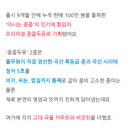
출시 9개월 만에 누적 판매 100만 병을 돌파한
'마시는 콩즙'의 인기에 힘입어
프리미엄 콩즙두유로 기획
됐어요.
'콩즙두유' 2종은
풀무원이 직접 엄선한 국산 특등급 콩과 국산 서리태
청자 5호
를
비지, 씨눈, 껍질까지 통째
로 갈아 콩의 고소한 풍미는
물론
재료 본연의 영양과 맛까지 진하게 담아냈는데요.
여기에 각각
고대 곡물 카무트와 비오틴
을 더했죠.