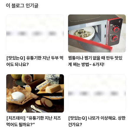
건 아니죠. 평소 유제품 먹고 속이 불편했던 분들도 생각보
이 블로그 인기글
다 꽤 많으니까요. 그래서 오늘은간편함은 물론유제품 섭
취 시 불편함을 겪는 분들도안심하고 즐 길 수 있는 제품으
로 준비했는데요.바로 풀무원다논의 '풀무원요거트 그
릭'입니다.풀무원다논이라고 하면 10년 연속 국내 그릭 요
거트 판매 1위 브랜드로유명하잖아요? (닐..
[맛있는Q] 유통기한 지난 두부 먹
찜통이나 찜기 없을 때 만두 맛있
어도 되나요?
게 찌는 방법~ 6가지!
[치즈데이] “유통기한 지난 치즈
[맛있는Q] 나또가 이상해요. 상한
먹어도 될까요?”
건가요?