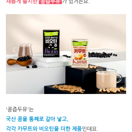
새롭게 출시한
'콩즙두유'
가 있거든요.
'콩즙두유'는
국산 콩을 통째로 갈아 넣고,
각각 카무트와 비오틴을 더한 제품
인데요.