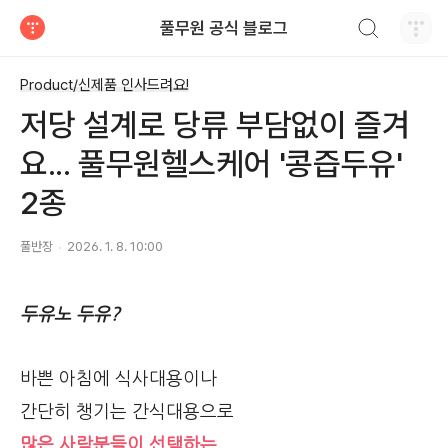
검색하기
풀무원 공식 블로그
티스토리
Product/신제품 인사드려요!
저당 설계로 당류 부담없이 즐겨
요... 풀무원헬스케어 '콩즙두유'
2종
풀반장
2026. 1. 8. 10:00
두유노 두유?
바쁜 아침에 식사대용이나
간단히 챙기는 간식대용으로
많은 사람분들이 선택하는