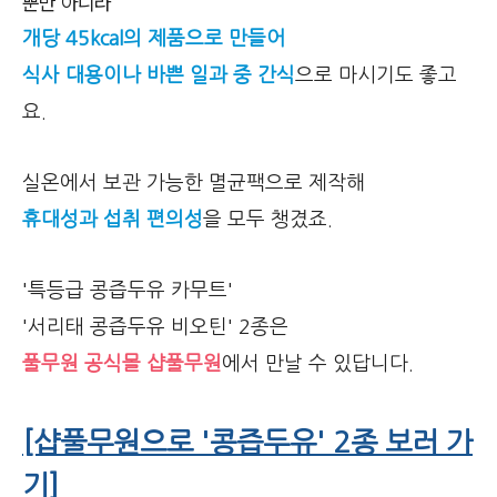
뿐만 아니라
개당 45kcal의 제품으로 만들어
식사 대용이나 바쁜 일과 중 간식
으로 마시기도 좋고
요.
실온에서 보관 가능한 멸균팩으로 제작해
휴대성과 섭취 편의성
을 모두 챙겼죠.
'특등급 콩즙두유 카무트'
'서리태 콩즙두유 비오틴' 2종은
풀무원 공식몰 샵풀무원
에서 만날 수 있답니다.
[샵풀무원으로 '콩즙두유' 2종 보러 가
기]