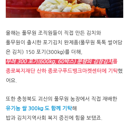
올해는 풀무원 조직원들이 직접 만든 김치와
풀무원이 출시한 포기김치 완제품(풀무원 톡톡 썰어담
은 김치) 150 포기(300kg)를 더해,
무려 300 포기(600kg, 60박스) 분량의 김장김치
를
종로복지재단 산하 종로구푸드뱅크마켓센터에 기탁
했
어요.
또한 충청북도 괴산의 풀무원 농장에서 직접 재배한
유기농 쌀 300kg 도 함께 기탁
해
밥과 김치지역사회 복지 증진에 힘을 보탰죠.