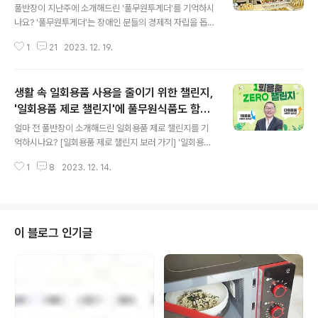
원주를 잇는 광주원주고속도로 내경기광주휴게소(광주·원
풀반장이 지난주에 소개해드린 '풀무원투게더'를 기억하시
주방향), 양평휴게소(광주·원주방향) 등4개 휴게소에서 운
나요? '풀무원투게더'는 장애인 분들의 경제적 자립을 돕기
영됐고요.구수한 국물과 쫄깃한 소머리 수육을 푸짐하게
위해 지난 7월 풀무원 양지물류센터 내 부지에 설립한 자
즐길 수 있어남녀노소 누구나 찾는 인기 메뉴인 '곤지암식
1
21
2023. 12. 19.
회사형 장애인 표준 사업장인데요. 장애인분들의 근로환경
소머리곰탕(경기광주휴게소) '깊고 진한 국물 맛이 특징인
과 동선을 고려한 건물 설계로 장애인 사업장 최초로 LEE
..
D인증, 장애인 표준 사업장 인증, BF인증까지 총 3개의 인
생활 속 일회용품 사용을 줄이기 위한 챌린지,
증을 획득했다는 내용이었죠. [풀무원투게더의 인증들을
자세히 알아볼까요?] 현재 '풀무원투게더'는 작년 9월 한국
'일회용품 제로 챌린지'에 풀무원식품도 함께
글 내용
장애인고용공단과 자회사형 장애인 표준사업장 설립 협약
해요!
얼마 전 풀반장이 소개해드린 일회용품 제로 챌린지를 기
을 맺고 지난 7월 준공 후 성공적으로 운영 중인데요. 얼마
억하시나요? [일회용품 제로 챌린지 보러 가기] '일회용품
전에는 가족 초청행사를 통해 임직원 가족 및 관계자 총 10
제로 챌린지'는 환경 보호를 위해 일회용품 사용을 줄이고
0여 명을 초대하는 행사를 가졌어요. 장애인분들의 자립을
1
8
2023. 12. 14.
다회용품 사용에 적극 동참할 것을 요청하는 환경부 주도
위한 사업장인 만큼 스스로 해내..
SNS릴레이 캠페인인데요. 지명을 받은 주자는 '1회 용품
을 쓰지 않는다'라는 의미의 숫자 '1'과 '0'을 표현한 사진
또는 영상을 SNS에 올리고 다음 참여자 2명을 지명하는
방식으로 진행되고 있어요. 그리고 얼마전 풀무원의 이효
이 블로그 인기글
율 총괄 CEO가 대한항공 C&D 최덕진 대표의 지명을 받
아 미션인증 사진을 올리기도 했었죠. 그런데 이번 챌린지
의 특징은 무엇?! 바로 릴.레.이 라는 것!! 좋은 일은 돌고 돌
아 응? 다시 돌아왔네요?! 두둥! 풀무원식품 김진홍 대표가
동원 F&B 김..