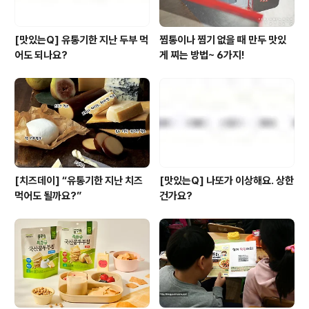
[맛있는Q] 유통기한 지난 두부 먹
찜통이나 찜기 없을 때 만두 맛있
어도 되나요?
게 찌는 방법~ 6가지!
[치즈데이] “유통기한 지난 치즈
[맛있는Q] 나또가 이상해요. 상한
먹어도 될까요?”
건가요?