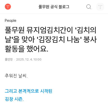
검색하기
풀무원 공식 블로그
티스토리
People
풀무원 뮤지엄김치간이 '김치의
날'을 맞아 '김장김치 나눔' 봉사
활동을 했어요.
풀반장
2025. 12. 4. 10:00
추워진 날씨.
그리고 본격적으로 시작된
김장 시즌.