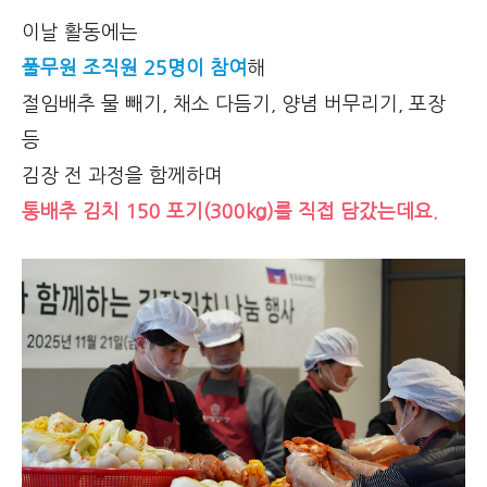
이날 활동에는
풀무원 조직원 25명이 참여
해
절임배추 물 빼기, 채소 다듬기, 양념 버무리기, 포장
등
김장 전 과정을 함께하며
통배추 김치 150 포기(300kg)를 직접 담갔는데요.