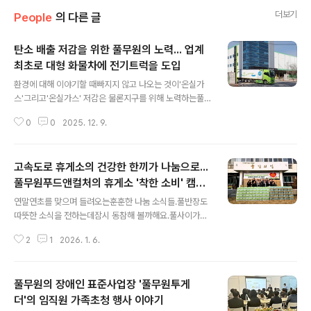
더보기
People
의 다른 글
탄소 배출 저감을 위한 풀무원의 노력... 업계
최초로 대형 화물차에 전기트럭을 도입
글 내용
환경에 대해 이야기할 때빠지지 않고 나오는 것이'온실가
스'그리고'온실가스' 저감은 물론지구를 위해 노력하는풀
무원의 눈에 들어온 것이바로 대형 물류트럭들.그래서~!바
0
0
2025. 12. 9.
꿨습니다.풀무원 물류현장의기존 대형 디젤화물차를18톤
급 대형 전기트럭으로 말이죠.그동안 국내에서는 전기 물
류차 전환이소형 트럭 중심으로 이뤄져 왔는데요.아무래도
고속도로 휴게소의 건강한 한끼가 나눔으로...
대형 화물차는주행 거리와 충전 인프라 한계로 도입이 어
려웠기 때문이죠.하지만 풀무원은 이러한 제약에도 불구하
풀무원푸드앤컬처의 휴게소 '착한 소비' 캠페
글 내용
고ESG 실천 의지를 바탕으로온실가스 배출이 많은 대형
인
연말연초를 맞으며 들려오는훈훈한 나눔 소식들.풀반장도
화물차에업. 계. 최. 초!!!로 전기트럭을 도입했답니다.이번
따뜻한 소식을 전하는데잠시 동참해 볼까해요.풀사이가족
전기트럭은올해 9월 풀무원·볼보·대원냉동(운수사) 3사가
분들은너무 잘 아시겠지만풀무원푸드앤컬처가 고속도로
공급 협약을 체결한 후차량 출고와 냉동탑차 제작 및 도색
2
1
2026. 1. 6.
휴게소를 운영 중이죠.그래서 휴게소 운영과나눔을 어떻게
을 마치고 12월 운행을 시작했는데요.차량 외관에는..
연결할까 고민을 한 결과휴게소 이용객이 가장 집중되는휴
가철인 4월부터 8월.운영 중인 휴게소의 대표메뉴를'착한
풀무원의 장애인 표준사업장 '풀무원투게
나눔 메뉴'로 선정.해당 메뉴가 1개 판매될 때마다100원을
적립하는 방식으로 기부금을 조성했다고해요.경기 광주와
더'의 임직원 가족초청 행사 이야기
글 내용