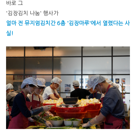
바로 그
'김장김치 나눔' 행사가
얼마 전 뮤지엄김치간 6층 '김장마루'에서 열렸다는 사
실!