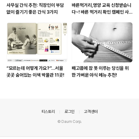
사무실 간식 추천: 직장인이 부담
바른먹거리,영양 교육 신청받습니
없이 즐기기 좋은 간식 3가지
다~! 바른 먹거리 확인 캠페인 사
이트 오픈!
“모르는데 어떻게 가요?”...서울
배고픔에 잠 못 이루는 당신을 위
곳곳 숨어있는 이색 박물관 11곳!
한 가벼운 야식 메뉴 추천!
의안내
티스토리
로그인
고객센터
© Daum Corp.