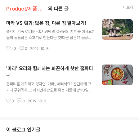
더보기
Product/제품 메이킹 스토리
의 다른 글
마라 VS 훠궈: 닮은 점, 다른 점 알아보기!
글 내용
풀사이 가족 여러분~혹시곰탕과 설렁탕의 차이를 아세요?
둘의 공통점은 소고기로 만든다는 것!다른 점은?? 곰탕은
양지, 사태 등 살코기로 국물을 내고,설렁탕은 뼈로 국물을
43
0
2019. 10. 8.
냅니다. 아하! 하지만 식당마다 조리법이 조금씩 달라 실제
로 명확하게 구분하기란 쉽지 않다고들 하죠. 그렇다면, 지
금 풀사이 가족 여러분이 흠뻑 빠져있는마라탕면과 훠궈는
'마라' 요리와 함께하는 화끈하게 핫한 홈파티
어떤 차이가 있을까요? 얼얼하게 매운 마라탕면의 맛과 훠
궈의 맛이 크게 다른 것 같지는 않은데요. 닮은 듯 다른, 다
~!
글 내용
른 듯 닮은 마라탕과 훠궈 이야기를 풀어봅니다~. ^^ 마라
홈파티를 계획하고 있다면 ‘마라’, 어떠세요? 간단하게 고
탕과 훠궈, 결론부터 이야기 하면마라탕은 끓여주는 걸 먹
기나 구워먹자!고 하지만사방으로 튀는 기름에 2박3일 사
고,훠궈는 끓여가며 먹습니다. 으응? @@? 훠궈는, 여러
라지지 않을 냄새를 생각하면뒤처리가 말처럼 간단하진 않
사람이 둘러 앉아 식탁에서 직접 끓여가며 먹고요, 마라탕
0
0
2019. 10. 2.
죠. ^^;; 갈비찜, 잡채는 뭔가 올드하고,월남쌈은 채 썰기가
은, 혼자(?) 앉아 식당..
만만치 않고,밀푀유나베는 유행이 지난 느낌이라면, 이번
엔, 최고의 핫잇템으로 등극한 ‘마라’ 어떠세요? 생면식감
‘마라탕면’에 냉장고 속 재료와 약간의 센스만 더하면 압도
적인 비주얼의 마라탕면은 물론마라샹궈, 마라룽샤, 마라
이 블로그 인기글
촨 등대표 마라 요리들을 어렵지 않게 만들 수 있습니다. 평