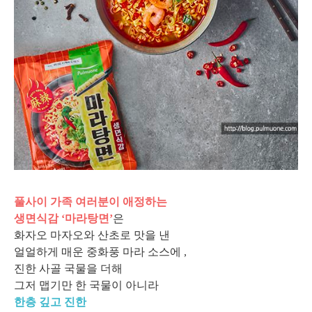
풀사이 가족 여러분이 애정하는
생면식감 ‘마라탕면’
은
화자오 마자오와 산초로 맛을 낸
얼얼하게 매운 중화풍 마라 소스에 ,
진한 사골 국물을 더해
그저 맵기만 한 국물이 아니라
한층 깊고 진한