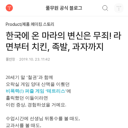
검색하기
풀무원 공식 블로그
티스토리
Product/제품 메이킹 스토리
한국에 온 마라의 변신은 무죄! 라
면부터 치킨, 족발, 과자까지
풀반장
2019. 10. 23. 11:42
20세기 말 ‘철권’과 함께
오락실 게임 양대 산맥을 이뤘던
비폭력(!) 퍼즐 게임 ‘테트리스’
에
홀릭했던 이들이라면
이런 증상, 경험하셨을 거예요.
수업시간에 선생님 뒤통수를 볼 때도,
교과서를 볼 때도,