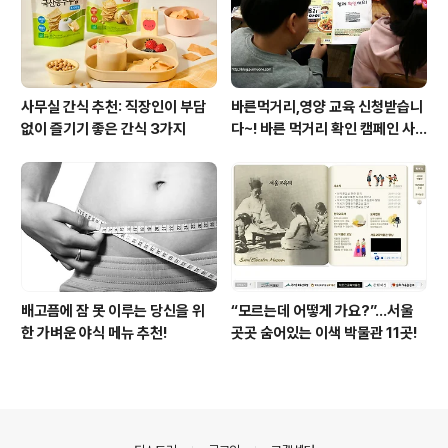
사무실 간식 추천: 직장인이 부담
바른먹거리,영양 교육 신청받습니
없이 즐기기 좋은 간식 3가지
다~! 바른 먹거리 확인 캠페인 사
이트 오픈!
배고픔에 잠 못 이루는 당신을 위
“모르는데 어떻게 가요?”...서울
한 가벼운 야식 메뉴 추천!
곳곳 숨어있는 이색 박물관 11곳!
의안내