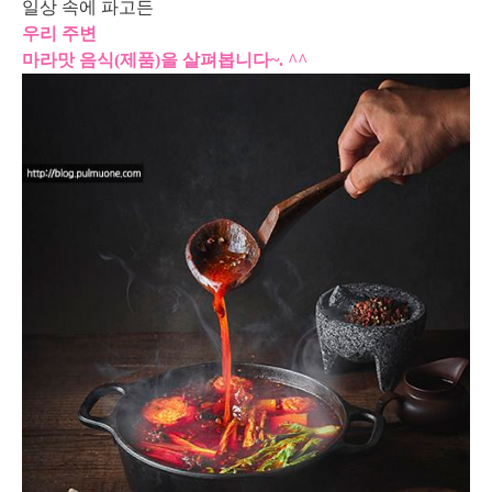
일상 속에 파고든
우리 주변
마라맛 음식(제품)을 살펴봅니다~. ^^