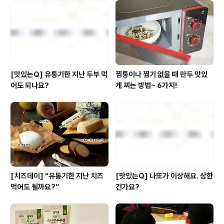
소 생면식감 라면을 맛있게 끓일 수 있는 정도의 요리 솜씨
라면 충분. 풀반장이 도와드릴게요~! ^^ 홈메이드 ‘마라’ 파
티를 위한 기본 공식 집에서 마라 요리를 만들 때 몇 가지
기본 공식을 기억하면..
[맛있는Q] 유통기한 지난 두부 먹
찜통이나 찜기 없을 때 만두 맛있
어도 되나요?
게 찌는 방법~ 6가지!
[치즈데이] “유통기한 지난 치즈
[맛있는Q] 나또가 이상해요. 상한
먹어도 될까요?”
건가요?